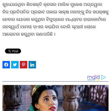
କୁହାଯାଉଥିବା ଶିବଶକ୍ତି କ୍ରସର ମାଲିକ ମୁକେଶ ଅଗ୍ରୱାଲ
ନିଜ ପ୍ରତିପତିର ପ୍ରଭାବ ପକାଇ ସାକ୍ଷ ମାନଙ୍କୁ ନିଜ ସପକ୍ଷକୁ
ନେବାର ଯୋଜନା କରୁଥିବା ବିରୁଦ୍ଧରେ ମାନ୍ୟବର ହାଇକୋର୍ଟରେ
ଜନସ୍ୱାର୍ଥ ମାମଲା ଦାଏର କରାଯିବା ବୋଲି ସ୍ଥାନୀ ଲୋକେ
ଆଲୋଚନା କରୁଥିବା ଜଣାପଡିଛି ।