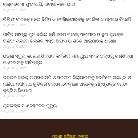
ରାସ୍ତାରେ ୩ ଫୁଟ ପାଣି, ଇଟାପାଳରେ ଘାଇ
August 7, 2026
ରିଲିଫ ବଂଟନକୁ ନେଇ ବିଡିଓ ଓ ତହସିଲଦାରଙ୍କୁ ଘେରିଲା ଧାମନଗର ବିଜେଡି
August 7, 2026
ଜୀବିତ ମା’ଙ୍କୁ ମୃତ ଦର୍ଶାଇ ଜମି ହଡ଼ପ ଘଟଣା,ଆରଆଇ ଓ ଦୁଇ ପୁଅଙ୍କ
ଗିରଫ ଦାବିରେ ଭଦ୍ରକ ଏସ୍‌ପି ଅଫିସ ଆଗରେ ଆଇଶାଙ୍କ ଧାରଣା
August 7, 2026
ଓଡ଼ିଶା ସ୍କୁଲ କଲେଜ ଶିକ୍ଷକ କର୍ମଚାରୀ ସମନ୍ୱୟ ସମିତି ପକ୍ଷରୁ ଗଣଶିକ୍ଷା
ମନ୍ତ୍ରୀଙ୍କୁ ଦାବିପତ୍ର
August 7, 2026
ଭଦ୍ରକ ବ୍ଲକ୍ ଉପସଭାପତି ଓ ସରପଂଚ ଜିଲାପାଳଙ୍କୁ ଭେଟିଲେ,ସାଳନ୍ଦୀ ଓ
ନାଳିଆ ନଦୀବନ୍ଧ ଗୁଡିକର ରକ୍ଷଣାବେକ୍ଷଣ ଅଭାବରୁ ମନୁଷ୍ୟକୃତ ବନ୍ୟା
ସୃଷ୍ଟି ଅଭିଯୋଗ
August 7, 2026
ଯୁବକଙ୍କ ସନ୍ଦେହଜନକ ମୃତ୍ୟୁ
August 7, 2026