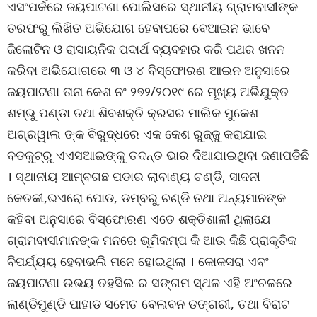
ଏସଂପର୍କରେ ଜୟପାଟଣା ପୋଲିସରେ ସ୍ଥାନୀୟ ଗ୍ରାମବାସୀଙ୍କ
ତରଫରୁ ଲିଖିତ ଅଭିଯୋଗ ହେବାପରେ ବେଆଇନ ଭାବେ
ଜିଲୋଟିନ ଓ ରାସାୟନିକ ପଦାର୍ଥ ବ୍ୟବହାର କରି ପଥର ଖନନ
କରିବା ଅଭିଯୋଗରେ ୩ ଓ ୪ ବିସ୍ଫୋରଣ ଆଇନ ଅନୁସାରେ
ଜୟପାଟଣା ତାନା କେଶ ନଂ ୨୭୨/୨୦୧୯ ରେ ମୂଖ୍ୟ ଅଭିଯୁକ୍ତ
ଶମ୍ଭୁ ପଣ୍ଡା ତଥା ଶିବଶକ୍ତି କ୍ରସର ମାଲିକ ମୁକେଶ
ଅଗ୍ରୱାଲ ଙ୍କ ବିରୁଦ୍ଧରେ ଏକ କେଶ ରୁଜ୍ଜୁ କରାଯାଇ
ବଡକୁଟ୍ରୁ ଏଏସଆଇଙ୍କୁ ତଦନ୍ତ ଭାର ଦିଆଯାଇଥିବା ଜଣାପଡିଛି
। ସ୍ଥାନୀୟ ଆମ୍ବଗଛ ପଡାର ଲାବାଣ୍ୟ ଚଣ୍ଡି, ସାଦନୀ
କେତକୀ,ଭଏରୋ ପୋଡ, ଡମ୍ବରୁ ଚଣ୍ଡି ତଥା ଅନ୍ୟମାନଙ୍କ
କହିବା ଅନୁସାରେ ବିସ୍ଫୋରଣ ଏତେ ଶକ୍ତିଶାଳୀ ଥିଲାଯେ
ଗ୍ରାମବାସୀମାନଙ୍କ ମନରେ ଭୂମିକମ୍ପ କି ଆଉ କିଛି ପ୍ରାକୃତିକ
ବିପର୍ଯ୍ୟୟ ହେବାଭଲି ମନେ ହୋଇଥିଲା । କୋକସରା ଏବଂ
ଜୟପାଟଣା ଉଭୟ ତହସିଲ ର ସଙ୍ଗମ ସ୍ଥଳ ଏହି ଅଂଚଳରେ
ଲାଣ୍ଡିମୁଣ୍ଡି ପାହାଡ ସମେତ ବେଲବନ ଡଙ୍ଗରୀ, ତଥା ବିରାଟ