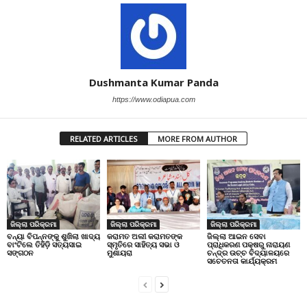
Dushmanta Kumar Panda
https://www.odiapua.com
RELATED ARTICLES
MORE FROM AUTHOR
ଜିଲ୍ଲା ପରିକ୍ରମା
ଜିଲ୍ଲା ପରିକ୍ରମା
ଜିଲ୍ଲା ପରିକ୍ରମା
ବନ୍ୟା ବିପନ୍ନଙ୍କୁ ଶୁଖିଲା ଖାଦ୍ୟ
କରାମତ ଅଲୀ କରାମତଙ୍କ
ଜିଲ୍ଲା ଆଇନ ସେବା
ବାଂଟିଲେ ତିହିଡି଼ ସତ୍ୟସାଇ
ସ୍ମୃତିରେ ସାହିତ୍ୟ ସଭା ଓ
ପ୍ରାଧିକରଣ ପକ୍ଷରୁ ନାରାୟଣ
ସଙ୍ଗଠନ
ମୁଶାୟରା
ଚନ୍ଦ୍ର ଉଚ୍ଚ ବିଦ୍ୟାଳୟରେ
ସଚେତନତା କାର୍ଯ୍ୟକ୍ରମ