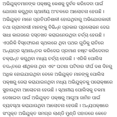
ଅଭିଯୁକ୍ତମାନଙ୍କ ପକ୍ଷରୁ କେଶକୁ ଦୁର୍ବଳ କରିଦେବା ପାଇଁ
ଯୋଜନା କରୁଥିବା ସ୍ଥାନୀୟ ଅଂଚଳରେ ଆଲୋଚନା ହେଉଛି ।
ଅଭିଯୁକ୍ତ ମାନେ ପ୍ରତିପତିଶାଳୀ ହୋଇଥିବାରୁ ଅଭିଯୋଗକାରୀ
ତଥା ଗ୍ରାମବାସୀ ମାନଙ୍କୁ ବିଭିନ୍ନ ପ୍ରକାର ପ୍ରଲୋଭନ ଦେଇ
ସାଧା କାଗଜରେ ଦସ୍ତଖତ କରାଇନେଉଥିବା ଚର୍ଚ୍ଚା ହେଉଛି ।
ଏପରିକି ବିସ୍ଫୋରଣ ସ୍ଥଲରେ ଥିବା ପଥର ଗୁଡିକୁ ରାତିରେ
ଅନ୍ୟତ୍ର ସ୍ଥାନାନ୍ତର କରିଦେଇ ପ୍ରମାଣ ନଷ୍ଟ କରିଦେବାର
ଚକ୍ରାନ୍ତ କରୁଥିବା ମଧ୍ୟ ଚର୍ଚ୍ଚା ହେଉଛି । ଏରିକି ପୋଲିସ
ତଦନ୍ତରେ ଶୀଥିଳତା ଥିବା ଏବଂ ଘଟଣା ଘଟିବାର ଦୀର୍ଘ ଦଶ ଦିନରୁ
ଅଧିକ ହୋଇଯାଇଥିବା ବେଳେ ଅଭିଯୁକ୍ତ ମାନଙ୍କୁ ପୋଲିସ
ପକ୍ଷରୁ ଜେରା କରାଯାଇନଥିବା ମଧ୍ୟ ଅଭିଯୁକ୍ତକୁ ପରୋକ୍ଷରେ
ସୁହାଉଥିବା ଆଲୋଚନା ହେଉଛି । ସ୍ଥାନୀୟ ପୋଲିସକୁ ଚକମା
ଦେଖାଇବା ପାଇଁ ଅଭିଯୁକ୍ତ ପକ୍ଷରୁ ଆଗୁଆ ଜାମିନ ପାଇଁ
ବ୍ୟବସ୍ଥା କରାଯାଉଥିବା ଆଲୋଚନା ହେଉଛି । ଅନ୍ୟପକ୍ଷରେ
ସଂପୃକ୍ତ ଅଭିଯୁକ୍ତ ସମଗ୍ର ଲାଣ୍ଡି ମୁଣ୍ଡି ପହାଡରେ କେତେ