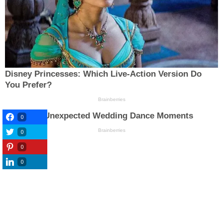
0
0
0
0