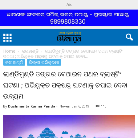
Ads
Home
କଳାହାଣ୍ଡି
ଲାଣ୍ଡିମୁଣ୍ଡି ଡଙ୍ଗର ବେଆଇନ ପଥର ବ୍ଲାଷ୍ଟିଂ
ଘଟଣା ; ଅଭିଯୁକ୍ତ ପକ୍ଷରୁ ଘଟଣାକୁ ଚପାଇ ଦେବା...
କଳାହାଣ୍ଡି
ଜିଲ୍ଲା ପରିକ୍ରମା
ଲାଣ୍ଡିମୁଣ୍ଡି ଡଙ୍ଗର ବେଆଇନ ପଥର ବ୍ଲାଷ୍ଟିଂ
ଘଟଣା ; ଅଭିଯୁକ୍ତ ପକ୍ଷରୁ ଘଟଣାକୁ ଚପାଇ ଦେବା
ଉଦ୍ୟମ
By
Dushmanta Kumar Panda
-
November 6, 2019
110