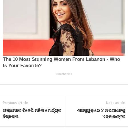
Previous article
Next article
ଗଞ୍ଜାମରେ ବିଜେପି ମହିଳା ମୋର୍ଚ୍ଚାର
ଝାରସୁଗୁଡ଼ାରେ ୪ ଅପରାଧୀଙ୍କୁ
ବିକ୍ଷୋଭ
ଏନକାଉଣ୍ଟର