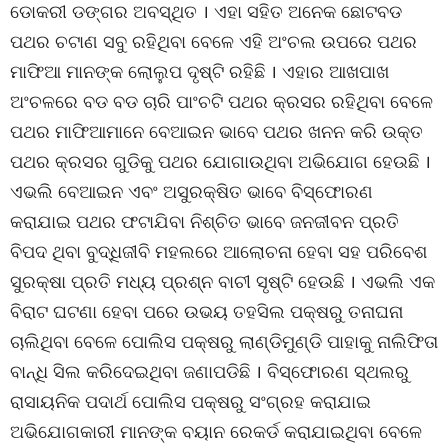
ଡୋକରୀ ଡଙ୍ଗର ଅବସ୍ଥିତ । ଏହା ସହିତ ଅନେକ ଛୋଟବଡ
ପଥର ଚଟାଣ ସବୁ ରହିଥିବା ବେଳେ ଏହି ଅଂଚଲ ଉପରେ ପଥର
ମାଫିଆ ମାନଙ୍କ ଲୋଲୁପ ଦୃଷ୍ଟି ରହିଛି । ଏହାର ଆଖପାଖ
ଅଂଚଳରେ ବଡ ବଡ ଚାରି ପାଂଚଟି ପଥର କ୍ରସର ରହିଥିବା ବେଳେ
ପଥର ମାଫିଆମାନେ ବେଆଇନ ଭାବେ ପଥର ଖନନ କରି ଉକ୍ତ
ପଥର କ୍ରସର ଗୁଡିକୁ ପଥର ଯୋଗାଉଥିବା ଅଭିଯୋଗ ହେଉଛି ।
ଏଭଲି ବେଆଇନ ଏବଂ ଅସୁରକ୍ଷିତ ଭାବେ ବିସ୍ଫୋରଣ
କରାଯାଇ ପଥର ଫଟାଯିବା ନିଶ୍ଚିତ ଭାବେ ଜନଜୀବନ ପ୍ରତି
ବିପଦ ଥିବା ବୁଦ୍ଧିଜୀବି ମହଲରେ ଆଲୋଚନା ହେବା ସହ ପରିବେଶ
ସୁରକ୍ଷା ପ୍ରତି ମଧ୍ୟ ପ୍ରଶ୍ନ ବାଚୀ ସୃଷ୍ଟି ହେଉଛି । ଏଭଲି ଏକ
ବିରାଟ ଘଟଣା ହେବା ପରେ ଉଭୟ ତହସିଲ ପକ୍ଷରୁ ତନାଘନା
ଚାଲିଥିବା ବେଳେ ପୋଲିସ ପକ୍ଷରୁ ଲାଣ୍ଡିମୁଣ୍ଡି ପାହାକୁ ନାଲିଫିତା
ବାନ୍ଧି ସିଲ କରିଦେଇଥିବା ଜଣାପଡିଛି । ବିସ୍ଫୋରଣ ସ୍ଥଲରୁ
ରାସାୟନିକ ପଦାର୍ଥ ପୋଲିସ ପକ୍ଷରୁ ସଂଗ୍ରହ କରାଯାଇ
ଅଭିଯୋଗକାରୀ ମାନଙ୍କ ବୟାନ ରେକର୍ଡ କରାଯାଇଥିବା ବେଳେ