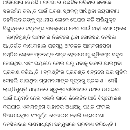
ଅଭିଯୋଗ ହେଉଛି । ଘଟଣା ର ପରଦିନ ରବିବାର ସକାଳେ
ସରଜମିନ ତଦନ୍ତ ପାଇଁ ଘଟଣା ସ୍ଥଳକୁ ଆସିଥିବା ଜୟପାଟଣା
ତହସିଲଦାରଙ୍କୁ ସ୍ଥାନୀୟ ଲୋକେ ଘେରାଉ କରି ଅଭିଯୁକ୍ତ
ବିରୁଦ୍ଧରେ ଦସ୍ତଙ୍ଘ ପଦକ୍ଷେପ ନେବା ପାଇଁ ଦାବୀ ଜଣାଇଥିଲେ
। ଲାଣ୍ଡିମୁଣ୍ଡି ପାହାଡ ର ନିକଟରେ ଥିବା କୋକସରା ତହସିଲ
ଅନ୍ତର୍ଗତ କାଶୀବାହାଲ ରାଜସ୍ୱ ଅଂଚଳର ଆମ୍ବଗଛପଡା
ବସ୍ତିର ଲୋକେ ପ୍ରଚଣ୍ଡ ଶବ୍ଦ ହେବାଯୋଗୁ ଭୂମିକମ୍ପ ସଦୃଶ
ହୋଇଥିବା ଏବଂ ଭୟଭୀତ ହୋଇ ଘରୁ ପଦାକୁ ବାହାରି ଯାଇଥିବା
ପ୍ରକାଶ କରିଛନ୍ତି । ବ୍ଲାଷ୍ଟିଂର ପ୍ରଚଣ୍ଡ ଶବ୍ଦରେ ଘର ଗୁଡିକ
ଦୋହଲି ଯାଇଥିବା ଗ୍ରାମବାସୀଙ୍କ ସୂତ୍ରରୁ ପ୍ରକାଶ । ସେହି
ଲାଣ୍ଡିମୁଣ୍ଡି ପାହାଡରେ ସ୍ୱଳ୍ପ ପରିମାଣର ପଥର ଉଠାଇବା
ପାଇଁ ଅନୁମତି ନେଇ ଏଭଲି ଭାବେ ଜିଲୋଟିନ ଆଦି ବିସ୍ଫୋରଣ
କରାଯାଇ ଏକାସଙ୍ଗେ ପାହାଡର ଅଧାଅଧି ପଥର ଫଟାଇ
ଦିଆଯାଇଥିବା ସଂପୂର୍ଣ୍ଣ ବେଆଇନ ବୋଲି ଜୟପାଟଣା
ତହସିଲଦାର ଗଣମାଧ୍ୟମ ସମ୍ମୁଖରେ ପ୍ରକାଶ କରିଛନ୍ତି ।