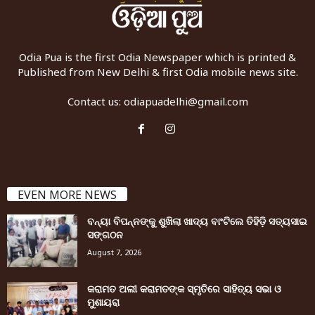
Odia Pua is the first Odia Newspaper which is printed &
Published from New Delhi & first Odia mobile news site.
Contact us:
odiapuadelhi@gmail.com
EVEN MORE NEWS
ବନ୍ୟା ବିପନ୍ନଙ୍କୁ ଶୁଖିଲା ଖାଦ୍ୟ ବାଂଟିଲେ ତିହିଡି଼ ସତ୍ୟସାଇ
ସଙ୍ଗଠନ
August 7, 2026
କରାମତ ଅଲୀ କରାମତଙ୍କ ସ୍ମୃତିରେ ସାହିତ୍ୟ ସଭା ଓ
ମୁଶାୟରା