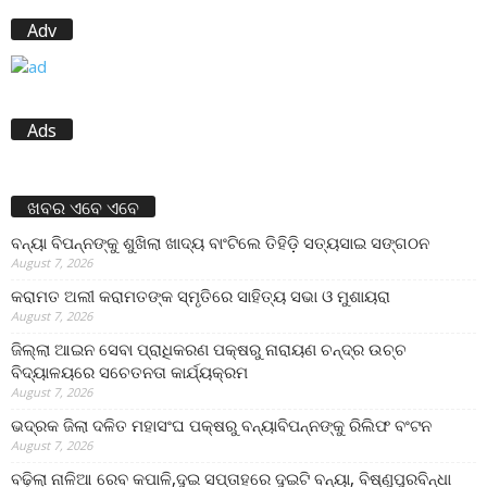
Adv
Ads
ଖବର ଏବେ ଏବେ
ବନ୍ୟା ବିପନ୍ନଙ୍କୁ ଶୁଖିଲା ଖାଦ୍ୟ ବାଂଟିଲେ ତିହିଡି଼ ସତ୍ୟସାଇ ସଙ୍ଗଠନ
August 7, 2026
କରାମତ ଅଲୀ କରାମତଙ୍କ ସ୍ମୃତିରେ ସାହିତ୍ୟ ସଭା ଓ ମୁଶାୟରା
August 7, 2026
ଜିଲ୍ଲା ଆଇନ ସେବା ପ୍ରାଧିକରଣ ପକ୍ଷରୁ ନାରାୟଣ ଚନ୍ଦ୍ର ଉଚ୍ଚ
ବିଦ୍ୟାଳୟରେ ସଚେତନତା କାର୍ଯ୍ୟକ୍ରମ
August 7, 2026
ଭଦ୍ରକ ଜିଲା ଦଳିତ ମହାସଂଘ ପକ୍ଷରୁ ବନ୍ୟାବିପନ୍ନଙ୍କୁ ରିଲିଫ ବଂଟନ
August 7, 2026
ବଢ଼ିଲା ନାଳିଆ ରେବ କପାଳି,ଦୁଇ ସପ୍ତାହରେ ଦୁଇଟି ବନ୍ୟା, ବିଷ୍ଣୁପୁରବିନ୍ଧା