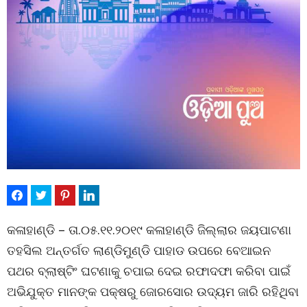
କଳାହାଣ୍ଡି – ତା.୦୫.୧୧.୨୦୧୯ କଳାହାଣ୍ଡି ଜିଲ୍ଲାର ଜୟପାଟଣା
ତହସିଲ ଅନ୍ତର୍ଗତ ଲାଣ୍ଡିମୁଣ୍ଡି ପାହାଡ ଉପରେ ବେଆଇନ
ପଥର ବ୍ଲାଷ୍ଟିଂ ଘଟଣାକୁ ଚପାଇ ଦେଇ ରଫାଦଫା କରିବା ପାଇଁ
ଅଭିଯୁକ୍ତ ମାନଙ୍କ ପକ୍ଷରୁ ଜୋରସୋର ଉଦ୍ୟମ ଜାରି ରହିଥିବା