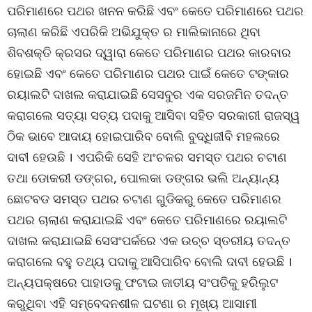
ପରିମାଣରେ ପଥର ଖନନ କରିଛି ଏବଂ କେତେ ପରିମାଣରେ ପଥର
ଚାଲାଣ କରିଛି ଏପରିକି ଅଭିଯୁକ୍ତ ର ମାଲିକାନାରେ ଥିବା
ଶିବଶକ୍ତି କ୍ରସର ଦ୍ୱାରା କେତେ ପରିମାଣର ପଥର କାରବାର
ହୋଇଛି ଏବଂ କେତେ ପରିମାଣର ପଥର ପାଇଁ କେତେ ଟଙ୍କାର
ରୟାଲଟି ଦାଖଲ କରାଯାଇଛି ସେସବୁର ଏକ ସରଜମିନ ତଦନ୍ତ
କରାଗଲେ ସତ୍ୟା ସତ୍ୟ ପଦାକୁ ଆସିବା ସହିତ ସରକାରୀ ରାଜସ୍ୱ
ଠିକ ଭାବେ ଆଦାୟ ହୋଇପାରିବ ବୋଲି ବୁଦ୍ଧିଜୀବି ମହଲରେ
ଦାବୀ ହେଉଛି । ଏପରିକି ସେହି ଅଂଚଳର ସମସ୍ତ ପଥର ଚଟାଣ
ତଥା ଡୋକରୀ ଡଙ୍ଗର, ପୋଲକା ଡଙ୍ଗର ଭଲି ଅନ୍ୟାନ୍ୟ
ଛୋଟବଡ ସମସ୍ତ ପଥର ଚଟାଣ ଗୁଡିକରୁ କେତେ ପରିମାଣର
ପଥର ଚାଲାଣ କରାଯାଇଛି ଏବଂ କେତେ ପରିମାଣରେ ରୟାଲଟି
ଦାଖଲ କରାଯାଇଛି ସେସଂପର୍କରେ ଏକ ଉଚ୍ଚ ସ୍ତରୀୟ ତଦନ୍ତ
କରାଗଲେ ବହୁ ତଥ୍ୟ ପଦାକୁ ଆସିପାରିବ ବୋଲି ଦାବୀ ହେଉଛି ।
ଅନ୍ୟପକ୍ଷରେ ପାହାଡକୁ ଫଟାଇ ଜାତୀୟ ସଂପତିକୁ ହରିଲୁଟ
କରୁଥିବା ଏହି ସମ୍ବେଦନଶୀଳ ଘଟଣା ର ମୂଖ୍ୟ ଆସାମୀ