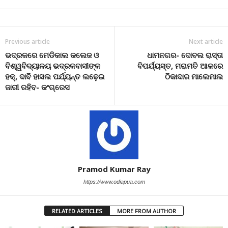
Previous article
Next article
ଭଦ୍ରକରେ ମେଡିକାଲ କଲେଜ ଓ
ଧାମନଗର- ଦୋବଲ ରାସ୍ତା
ବିଶ୍ୱବିଦ୍ୟାଳୟ ଭଦ୍ରକବାସୀଙ୍କ
ବିପର୍ଯ୍ୟସ୍ତ, ମରାମତି ଆଳରେ
ହକ୍‌, ଦାବି ହାସଲ ପର୍ଯ୍ୟନ୍ତ ଲଢ଼େଇ
ଠିକାଦାର ମାଲେମାଲ
ଜାରୀ ରହିବ- କଂଗ୍ରେସ
Pramod Kumar Ray
https://www.odiapua.com
RELATED ARTICLES
MORE FROM AUTHOR