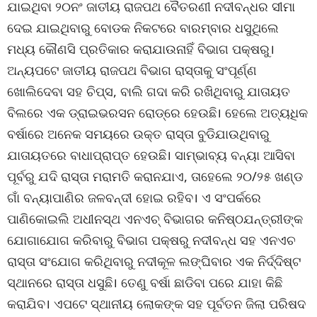
ଯାଇଥିବା ୨୦ନଂ ଜାତୀୟ ରାଜପଥ ବୈତରଣୀ ନଦୀବନ୍ଧର ସୀମା
ଦେଇ ଯାଇଥିବାରୁ ବୋଡକ ନିକଟରେ ବାରମ୍ବାର ଧସୁଥିଲେ
ମଧ୍ୟ କୌଣସି ପ୍ରତିକାର କରାଯାଉନାହିଁ ବିଭାଗ ପକ୍ଷରୁ।
ଅନ୍ୟପଟେ ଜାତୀୟ ରାଜପଥ ବିଭାଗ ରାସ୍ତାକୁ ସଂପୂର୍ଣ୍ଣ
ଖୋଲିଦେବା ସହ ଚିପ୍ସ, ବାଲି ଗଦା କରି ରଖିଥିବାରୁ ଯାତାୟତ
ବିଲରେ ଏକ ଡ୍ରାଇଭରସନ ରୋଡ୍‌ରେ ହେଉଛି। ହେଲେ ଅତ୍ୟଧିକ
ବର୍ଷାରେ ଅନେକ ସମୟରେ ଉକ୍ତ ରାସ୍ତା ବୁଡିଯାଉଥିବାରୁ
ଯାତାୟତରେ ବାଧାପ୍ରାପ୍ତ ହେଉଛି। ସାମ୍ଭାବ୍ୟ ବନ୍ୟା ଆସିବା
ପୂର୍ବରୁ ଯଦି ରାସ୍ତା ମରାମତି କରାନଯାଏ, ତାହେଲେ ୨୦/୨୫ ଖଣ୍ଡ
ଗାଁ ବନ୍ୟାପାଣିର ଜଳବନ୍ଦୀ ହୋଇ ରହିବ। ଏ ସଂପର୍କରେ
ପାଣିକୋଇଲି ଅଧୀନସ୍ଥ ଏନଏଚ୍ ବିଭାଗର କନିଷ୍ଠଯନ୍ତ୍ରୀଙ୍କ
ଯୋଗାଯୋଗ କରିବାରୁ ବିଭାଗ ପକ୍ଷରୁ ନଦୀବନ୍ଧ ସହ ଏନଏଚ
ରାସ୍ତା ସଂଯୋଗ କରିଥିବାରୁ ନଦୀକୂଳ ଲଙ୍ଘିବାର ଏକ ନିର୍ଦ୍ଦିଷ୍ଟ
ସ୍ଥାନରେ ରାସ୍ତା ଧସୁଛି। ତେଣୁ ବର୍ଷା ଛାଡିବା ପରେ ଯାହା କିଛି
କରାଯିବ। ଏପଟେ ସ୍ଥାନୀୟ ଲୋକଙ୍କ ସହ ପୂର୍ବତନ ଜିଲା ପରିଷଦ