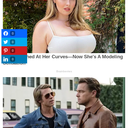
0
0
0
0