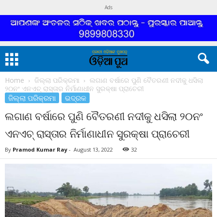
Ads
Home
ଜିଲ୍ଲା ପରିକ୍ରମା
ଲଗାଣ ବର୍ଷାରେ ପୁଣି ବୈତରଣୀ ନଦୀକୁ ଧସିଲା
୨୦ନଂ ଏନଏଚ୍ ରାସ୍ତାର ନିର୍ମାଣାଧୀନ ସୁରକ୍ଷା ପ୍ରାଚେରୀ
ଜିଲ୍ଲା ପରିକ୍ରମା
ଭଦ୍ରକ
ଲଗାଣ ବର୍ଷାରେ ପୁଣି ବୈତରଣୀ ନଦୀକୁ ଧସିଲା ୨୦ନଂ
ଏନଏଚ୍ ରାସ୍ତାର ନିର୍ମାଣାଧୀନ ସୁରକ୍ଷା ପ୍ରାଚେରୀ
By
Pramod Kumar Ray
-
August 13, 2022
32