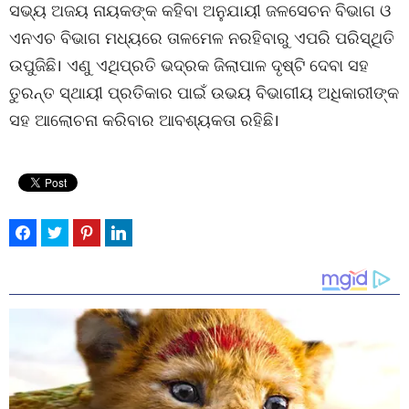
ସଭ୍ୟ ଅଜୟ ନାୟକଙ୍କ କହିବା ଅନୁଯାୟୀ ଜଳସେଚନ ବିଭାଗ ଓ
ଏନଏଚ ବିଭାଗ ମଧ୍ୟରେ ତାଳମେଳ ନରହିବାରୁ ଏପରି ପରିସ୍ଥିତି
ଉପୁଜିଛି। ଏଣୁ ଏଥିପ୍ରତି ଭଦ୍ରକ ଜିଲାପାଳ ଦୃଷ୍ଟି ଦେବା ସହ
ତୁରନ୍ତ ସ୍ଥାୟୀ ପ୍ରତିକାର ପାଇଁ ଉଭୟ ବିଭାଗୀୟ ଅଧିକାରୀଙ୍କ
ସହ ଆଲୋଚନା କରିବାର ଆବଶ୍ୟକତା ରହିଛି।