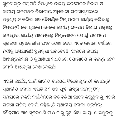
ଖୁବଶୀଘ୍ର ମରାମତି ନିମନ୍ତେ ଉଭୟ ଜଳସେଚନ ବିଭାଗ ଓ
ଜାତୀୟ ରାଜପଥର ବିଭାଗୀୟ ଅଧିକାରୀ ଘଟଣାସ୍ଥଳରେ
ଅନୁଧ୍ୟାନ କରିବା ସହ ବୈଷୟିକ ଟିମ୍ ପଠାଇ କାର୍ଯ୍ୟ କରିବାକୁ
ନିଷ୍ପତ୍ତି ନେଇଥିଲେ। ହେଲେ ଜାତୀୟ ରାଜପଥ ବିଭାଗ ପକ୍ଷରୁ
ହେଉଥିବା କାର୍ଯ୍ୟ ଆରମ୍ଭରୁ ନିମ୍ନମାନର ଯୋଗୁଁ ପ୍ରଥମେ
ସୁରକ୍ଷା ପ୍ରାଚେରୀର ଫାଟ ଦେଖା ଦେବା ଏବେ ଲଗାଣ ବର୍ଷାରେ
ନଦୀକୁ ଧସିଯାଇଛି ସୁରକ୍ଷା ପ୍ରାଚେରୀ। ଫଳରେ ଉଭୟ
ଆଖଣ୍ଡଳମଣି ଓ କୁଆଖିଆ ମଧ୍ୟରେ ଯୋଗାଯୋଗ ବିଛିନ୍ନ ହେବ
ବୋଲି ଆଶଙ୍କା ଦେଖାଦେଇଛି।
ଏପରି କାର୍ଯ୍ୟ ପାଇଁ ଜାତୀୟ ରାଜପଥ ବିଭାଗକୁ ଦାୟୀ କରିଛନ୍ତି
ସ୍ଥାନୀୟ ଲୋକ। ଏପରିକି ୨ ଶହ ଫୁଟ ରାସ୍ତା କାମକୁ ଠିକ୍
ସମୟରେ ନକରି ବର୍ଷାଦିନରେ ତରବରିଆ ଭାବେ କରୁଥିବାରୁ ଏପରି
ଘଟଣା ଘଟିଲା ବୋଲି କହିଛନ୍ତି ସ୍ଥାନୀୟ ଲୋକ। ପ୍ରସିଦ୍ଧ
ଶୈବପୀଠ ଆଖଣ୍ଡଳମଣି ପୀଠ ଠାରୁ କୁଆଖିଆ ଭାୟା ଯାଜପୁରକୁ