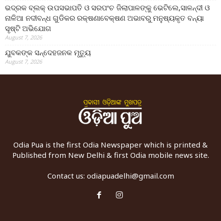
ଭଦ୍ରକ ବ୍ଲକ୍ ଉପସଭାପତି ଓ ସରପଂଚ ଜିଲାପାଳଙ୍କୁ ଭେଟିଲେ,ସାଳନ୍ଦୀ ଓ
ନାଳିଆ ନଦୀବନ୍ଧ ଗୁଡିକର ରକ୍ଷଣାବେକ୍ଷଣ ଅଭାବରୁ ମନୁଷ୍ୟକୃତ ବନ୍ୟା
ସୃଷ୍ଟି ଅଭିଯୋଗ
August 7, 2026
ଯୁବକଙ୍କ ସନ୍ଦେହଜନକ ମୃତ୍ୟୁ
August 7, 2026
Odia Pua is the first Odia Newspaper which is printed &
Published from New Delhi & first Odia mobile news site.
Contact us:
odiapuadelhi@gmail.com