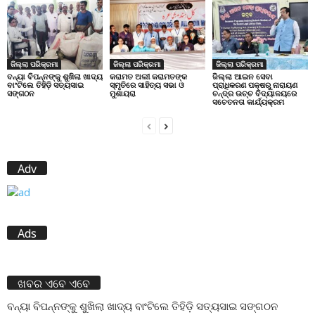
ଜିଲ୍ଲା ପରିକ୍ରମା
ଜିଲ୍ଲା ପରିକ୍ରମା
ଜିଲ୍ଲା ପରିକ୍ରମା
ବନ୍ୟା ବିପନ୍ନଙ୍କୁ ଶୁଖିଲା ଖାଦ୍ୟ
କରାମତ ଅଲୀ କରାମତଙ୍କ
ଜିଲ୍ଲା ଆଇନ ସେବା
ବାଂଟିଲେ ତିହିଡି଼ ସତ୍ୟସାଇ
ସ୍ମୃତିରେ ସାହିତ୍ୟ ସଭା ଓ
ପ୍ରାଧିକରଣ ପକ୍ଷରୁ ନାରାୟଣ
ସଙ୍ଗଠନ
ମୁଶାୟରା
ଚନ୍ଦ୍ର ଉଚ୍ଚ ବିଦ୍ୟାଳୟରେ
ସଚେତନତା କାର୍ଯ୍ୟକ୍ରମ
Adv
Ads
ଖବର ଏବେ ଏବେ
ବନ୍ୟା ବିପନ୍ନଙ୍କୁ ଶୁଖିଲା ଖାଦ୍ୟ ବାଂଟିଲେ ତିହିଡି଼ ସତ୍ୟସାଇ ସଙ୍ଗଠନ