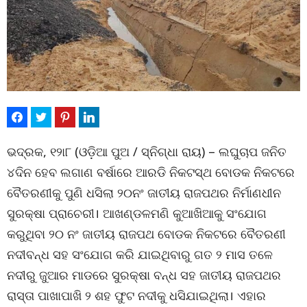
ଭଦ୍ରକ, ୧୨ା୮ (ଓଡ଼ିଆ ପୁଅ / ସ୍ନିଗ୍ଧା ରାୟ) – ଲଘୁଚାପ ଜନିତ
୪ଦିନ ହେବ ଲଗାଣ ବର୍ଷାରେ ଆରଡି ନିକଟସ୍ଥ ବୋଡକ ନିକଟରେ
ବୈତରଣୀକୁ ପୁଣି ଧସିଲା ୨୦ନଂ ଜାତୀୟ ରାଜପଥର ନିର୍ମାଣଧୀନ
ସୁରକ୍ଷା ପ୍ରାଚେରୀ। ଆଖଣ୍ଡଳମଣି କୁଆଖିଆକୁ ସଂଯୋଗ
କରୁଥିବା ୨୦ ନଂ ଜାତୀୟ ରାଜପଥ ବୋଡକ ନିକଟରେ ବୈତରଣୀ
ନଦୀବନ୍ଧ ସହ ସଂଯୋଗ କରି ଯାଇଥିବାରୁ ଗତ ୨ ମାସ ତଳେ
ନଦୀରୁ ଜୁଆର ମାଡରେ ସୁରକ୍ଷା ବନ୍ଧ ସହ ଜାତୀୟ ରାଜପଥର
ରାସ୍ତା ପାଖାପାଖି ୨ ଶହ ଫୁଟ ନଦୀକୁ ଧସିଯାଇଥିଲା। ଏହାର