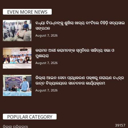
EVEN MORE NEWS
ବନ୍ୟା ବିପନ୍ନଙ୍କୁ ଶୁଖିଲା ଖାଦ୍ୟ ବାଂଟିଲେ ତିହିଡି଼ ସତ୍ୟସାଇ
ସଙ୍ଗଠନ
August 7, 2026
କରାମତ ଅଲୀ କରାମତଙ୍କ ସ୍ମୃତିରେ ସାହିତ୍ୟ ସଭା ଓ
ମୁଶାୟରା
August 7, 2026
ଜିଲ୍ଲା ଆଇନ ସେବା ପ୍ରାଧିକରଣ ପକ୍ଷରୁ ନାରାୟଣ ଚନ୍ଦ୍ର
ଉଚ୍ଚ ବିଦ୍ୟାଳୟରେ ସଚେତନତା କାର୍ଯ୍ୟକ୍ରମ
August 7, 2026
POPULAR CATEGORY
39157
ଜିଲ୍ଲା ପରିକ୍ରମା