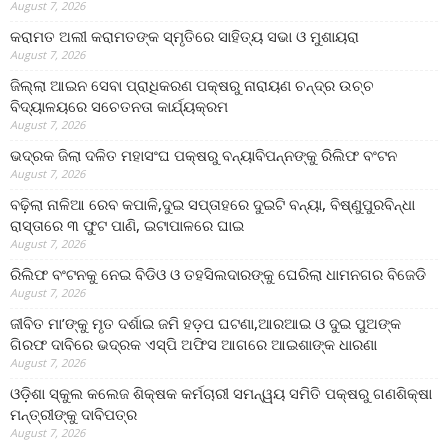
August 7, 2026
କରାମତ ଅଲୀ କରାମତଙ୍କ ସ୍ମୃତିରେ ସାହିତ୍ୟ ସଭା ଓ ମୁଶାୟରା
August 7, 2026
ଜିଲ୍ଲା ଆଇନ ସେବା ପ୍ରାଧିକରଣ ପକ୍ଷରୁ ନାରାୟଣ ଚନ୍ଦ୍ର ଉଚ୍ଚ
ବିଦ୍ୟାଳୟରେ ସଚେତନତା କାର୍ଯ୍ୟକ୍ରମ
August 7, 2026
ଭଦ୍ରକ ଜିଲା ଦଳିତ ମହାସଂଘ ପକ୍ଷରୁ ବନ୍ୟାବିପନ୍ନଙ୍କୁ ରିଲିଫ ବଂଟନ
August 7, 2026
ବଢ଼ିଲା ନାଳିଆ ରେବ କପାଳି,ଦୁଇ ସପ୍ତାହରେ ଦୁଇଟି ବନ୍ୟା, ବିଷ୍ଣୁପୁରବିନ୍ଧା
ରାସ୍ତାରେ ୩ ଫୁଟ ପାଣି, ଇଟାପାଳରେ ଘାଇ
August 7, 2026
ରିଲିଫ ବଂଟନକୁ ନେଇ ବିଡିଓ ଓ ତହସିଲଦାରଙ୍କୁ ଘେରିଲା ଧାମନଗର ବିଜେଡି
August 7, 2026
ଜୀବିତ ମା’ଙ୍କୁ ମୃତ ଦର୍ଶାଇ ଜମି ହଡ଼ପ ଘଟଣା,ଆରଆଇ ଓ ଦୁଇ ପୁଅଙ୍କ
ଗିରଫ ଦାବିରେ ଭଦ୍ରକ ଏସ୍‌ପି ଅଫିସ ଆଗରେ ଆଇଶାଙ୍କ ଧାରଣା
August 7, 2026
ଓଡ଼ିଶା ସ୍କୁଲ କଲେଜ ଶିକ୍ଷକ କର୍ମଚାରୀ ସମନ୍ୱୟ ସମିତି ପକ୍ଷରୁ ଗଣଶିକ୍ଷା
ମନ୍ତ୍ରୀଙ୍କୁ ଦାବିପତ୍ର
August 7, 2026