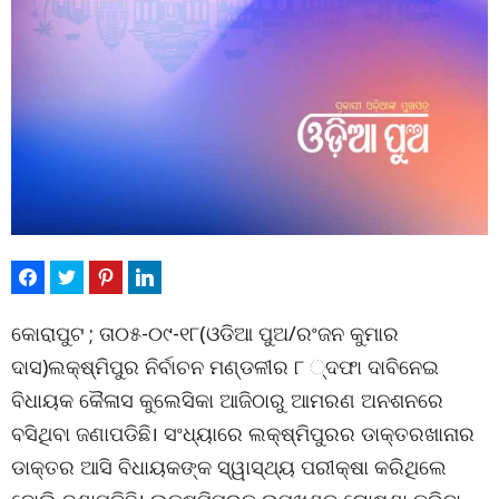
କୋରାପୁଟ ; ତା୦୫-୦୯-୧୮(ଓଡିଆ ପୁଅ/ରଂଜନ କୁମାର
ଦାସ)ଲକ୍ଷ୍ମିପୁର ନିର୍ବାଚନ ମଣ୍ଡଳୀର ୮ ୍ଦଫା ଦାବିନେଇ
ବିଧାୟକ କୈଳାସ କୁଲେସିକା ଆଜିଠାରୁ ଆମରଣ ଅନଶନରେ
ବସିଥିବା ଜଣାପଡିଛି। ସଂଧ୍ୟାରେ ଲକ୍ଷ୍ମିପୁରର ଡାକ୍ତରଖାନାର
ଡାକ୍ତର ଆସି ବିଧାୟକଙ୍କ ସ୍ୱାସ୍ଥ୍ୟ ପରୀକ୍ଷା କରିଥିଲେ