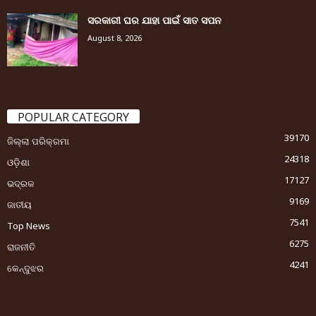
ସରକାରୀ ଘର ଯାହା ପାଇଁ ସାତ ସପନ
August 8, 2026
POPULAR CATEGORY
39170
ଜିଲ୍ଲା ପରିକ୍ରମା
24318
ଓଡ଼ିଶା
17127
ଭଦ୍ରକ
9169
ଜାତୀୟ
7541
Top News
6275
ରାଜନୀତି
4241
କେନ୍ଦୁଝର