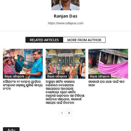
Ranjan Das
https://www.odiapua.com
RELATED ARTICLES
MORE FROM AUTHOR
ଜିଲ୍ଲା ପରିକ୍ରମା
ଜିଲ୍ଲା ପରିକ୍ରମା
ଜିଲ୍ଲା ପରିକ୍ରମା
ପୌରାଚଂଳ ୧୯ ନମ୍ବର ୱାର୍ଡ଼ରେ
ଅସୁସ୍ଥ କୀର୍ତନ କଳାକାର
ସରକାରୀ ଘର ଯାହା ପାଇଁ ସାତ
କଂଗ୍ରେସ ପକ୍ଷରୁ ଶୁଖିଲା ଖାଦ୍ୟ
ଲୋକନାଥ ବେହେରାଙ୍କ
ସପନ
ବଂଟନ
ସହାୟତାରେ ଆଗେଇଲା
ବଳାଜୀପଡ଼ା ଗ୍ରାମ କୀର୍ତନ
ମଣ୍ଡଳୀ ରକ୍ତଦାନ ସହ ଚିକିତ୍ସା
ଖର୍ଚ୍ଚରେ ସହଯୋଗ, ସରକାରୀ
ସହାୟତା ପାଇଁ ନିବେଦନ
Adv