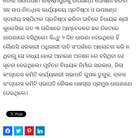
ବୋଲି ଜଣାପଡିଛି। ଲକ୍ଷ୍ମିପୁରକୁ ଉପଖଣ୍ଡ ଘୋଷଣା କରିବା
ସହ ଉପ-ନିବନ୍ଧକ କାର୍ଯ୍ୟାଳୟ ପ୍ରତିଷ୍ଠା ଓ ଉପଖଣ୍ଡ
ସ୍ତରୀୟ ହସ୍ପିଟାଲ ପ୍ରତିଷ୍ଠା କରିବା ଦାବିରେ ବିଧାୟକ ଶ୍ରୀ
କୁଲେସିକା ଗତ ୩ ତାରିଖରେ ଆମ୍ବେଦକର ଛକ ନିକଟରେ
ଧାରଣାରେ ବସିଥିଲେ। କିନ୍ତୁ ୨ ଦିନ ଧାରଣା ଦେଇଥିଲେ ହିଁ
କୈାଣସି ସରକାରୀ ଅଧିକାରୀ ଦାବି ସଂପର୍କରେ ଆଲୋଚନା କରି ନ
ଥିବାରୁ ସେ ବାଧ୍ୟ ହୋଇ ଆମରଣ ଅନଶନ ରେ ବସିଥିବା ସେ
ସୂଚନା ଦେଇଥିଲେ। ପୂର୍ବତନ ବିଧାୟକ ନିମାଁଇ ସରକାର, ଜିଲା
କଂଗ୍ରେସ କମିଟି କାର୍ଯ୍ୟକାରୀ ସଭାପତି ରୁପକ ତୁରୁକ, ବ୍ଲକ
କଂଗ୍ରେସ କମିଟି ସଭାପତି କୈଳାଶ ଖୋସ୍ଲା ପ୍ରମୁଖ ଧାରଣାରେ
ଦେଇଥିଲେ।