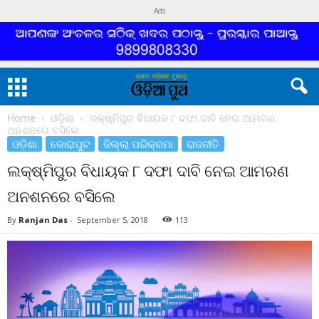
Ads
Home
ଓଡ଼ିଶା
ଲକ୍ଷ୍ମିପୁର ବିଧାୟକ ୮ ଦଫା ଦାବି ନେଇ ଆମରଣ
ଅନଶନରେ ବସିଲେ
ଓଡ଼ିଶା
କୋରାପୁଟ
ଜିଲ୍ଲା ପରିକ୍ରମା
ରାଜନୀତି
ଲକ୍ଷ୍ମିପୁର ବିଧାୟକ ୮ ଦଫା ଦାବି ନେଇ ଆମରଣ
ଅନଶନରେ ବସିଲେ
By
Ranjan Das
-
September 5, 2018
113