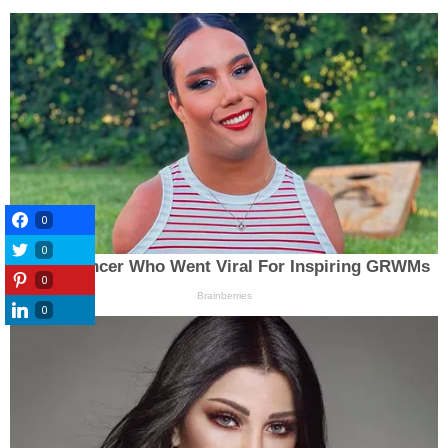
0
0
0
0