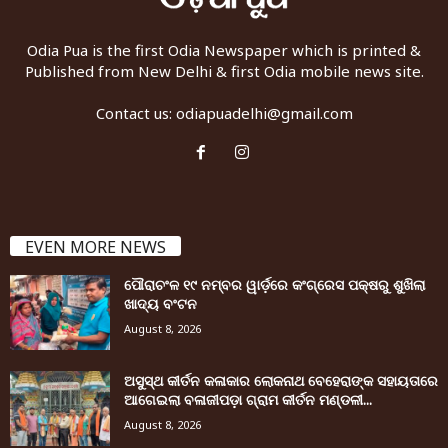
Odia Pua is the first Odia Newspaper which is printed &
Published from New Delhi & first Odia mobile news site.
Contact us:
odiapuadelhi@gmail.com
EVEN MORE NEWS
ପୌରାଚଂଳ ୧୯ ନମ୍ବର ୱାର୍ଡ଼ରେ କଂଗ୍ରେସ ପକ୍ଷରୁ ଶୁଖିଲା
ଖାଦ୍ୟ ବଂଟନ
August 8, 2026
ଅସୁସ୍ଥ କୀର୍ତନ କଳାକାର ଲୋକନାଥ ବେହେରାଙ୍କ ସହାୟତାରେ
ଆଗେଇଲା ବଳାଜୀପଡ଼ା ଗ୍ରାମ କୀର୍ତନ ମଣ୍ଡଳୀ...
August 8, 2026