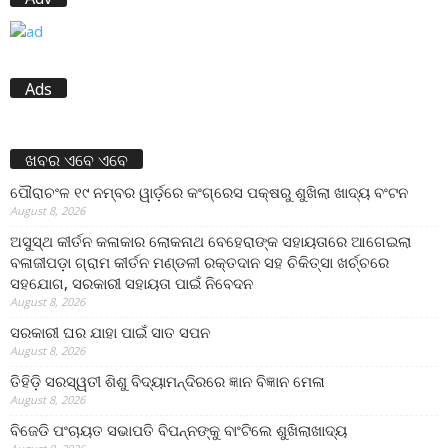
Ads
ଖବର ଏବେ ଏବେ
ପୌରାଚଂଳ ୧୯ ନମ୍ବର ୱାର୍ଡ଼ରେ କଂଗ୍ରେସ ପକ୍ଷରୁ ଶୁଖିଲା ଖାଦ୍ୟ ବଂଟନ
August 8, 2026
ଅସୁସ୍ଥ କୀର୍ତନ କଳାକାର ଲୋକନାଥ ବେହେରାଙ୍କ ସହାୟତାରେ ଆଗେଇଲା
ବଳାଜୀପଡ଼ା ଗ୍ରାମ କୀର୍ତନ ମଣ୍ଡଳୀ ରକ୍ତଦାନ ସହ ଚିକିତ୍ସା ଖର୍ଚ୍ଚରେ
ସହଯୋଗ, ସରକାରୀ ସହାୟତା ପାଇଁ ନିବେଦନ
August 8, 2026
ସରକାରୀ ଘର ଯାହା ପାଇଁ ସାତ ସପନ
August 8, 2026
ତିହିଡି଼ ସରସ୍ୱତୀ ଶିଶୁ ବିଦ୍ୟାମନ୍ଦିରରେ ଜ୍ଞାନ ବିଜ୍ଞାନ ମେଳା
August 8, 2026
ବିଜେଡି ପଂଚାୟତ ସଭାପତି ବିପନ୍ନଙ୍କୁ ବାଂଟିଲେ ଶୁଖିଲାଖାଦ୍ୟ