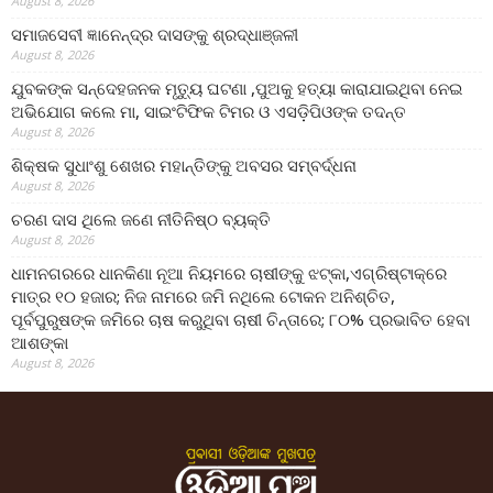
August 8, 2026
ସମାଜସେବୀ ଜ୍ଞାନେନ୍ଦ୍ର ଦାସଙ୍କୁ ଶ୍ରଦ୍ଧାଞ୍ଜଳୀ
August 8, 2026
ଯୁବକଙ୍କ ସନ୍ଦେହଜନକ ମୃତ୍ୟୁ ଘଟଣା ,ପୁଅକୁ ହତ୍ୟା କାରାଯାଇଥିବା ନେଇ
ଅଭିଯୋଗ କଲେ ମା, ସାଇଂଟିଫିକ ଟିମର ଓ ଏସଡ଼ିପିଓଙ୍କ ତଦନ୍ତ
August 8, 2026
ଶିକ୍ଷକ ସୁଧାଂଶୁ ଶେଖର ମହାନ୍ତିଙ୍କୁ ଅବସର ସମ୍ବର୍ଦ୍ଧନା
August 8, 2026
ଚରଣ ଦାସ ଥିଲେ ଜଣେ ନୀତିନିଷ୍ଠ ବ୍ୟକ୍ତି
August 8, 2026
ଧାମନଗରରେ ଧାନକିଣା ନୂଆ ନିୟମରେ ଚାଷୀଙ୍କୁ ଝଟ୍‌କା,ଏଗ୍ରିଷ୍ଟାକ୍‌ରେ
ମାତ୍ର ୧୦ ହଜାର; ନିଜ ନାମରେ ଜମି ନଥିଲେ ଟୋକନ ଅନିଶ୍ଚିତ,
ପୂର୍ବପୁରୁଷଙ୍କ ଜମିରେ ଚାଷ କରୁଥିବା ଚାଷୀ ଚିନ୍ତାରେ; ୮୦% ପ୍ରଭାବିତ ହେବା
ଆଶଙ୍କା
August 8, 2026