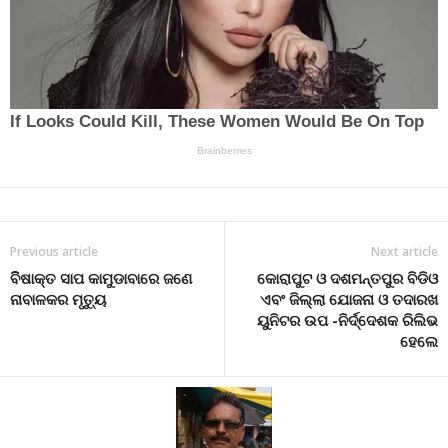
Previous article
Next article
ବିିଷାକ୍ତ ସାପ କାମୁଡାବାରେ ଜଣେ
କୋରାପୁଟ ଓ ଦଶମନ୍ତପୁର ବିଡିଓ
ନାବାଳକର ମୃତ୍ୟୁ
ଏବଂ ଜିଲ୍ଲା ଯୋଜନା ଓ ତଦାରଖ
ୟୁନିଟର ଉପ -ନିର୍ଦ୍ଦେଶକ ରିଲିଭ
ହେଲେ