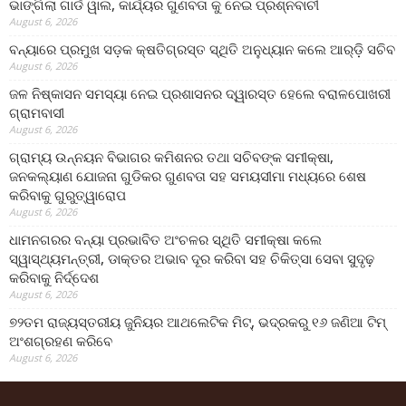
ଭାଙ୍ଗିଲା ଗାର୍ଡ ୱାଲ, କାର୍ଯ୍ୟର ଗୁଣବତା କୁ ନେଇ ପ୍ରଶ୍ନବାଚୀ
August 6, 2026
ବନ୍ୟାରେ ପ୍ରମୁଖ ସଡ଼କ କ୍ଷତିଗ୍ରସ୍ତ ସ୍ଥିତି ଅନୁଧ୍ୟାନ କଲେ ଆର୍‌ଡ଼ି ସଚିବ
August 6, 2026
ଜଳ ନିଷ୍କାସନ ସମସ୍ୟା ନେଇ ପ୍ରଶାସନର ଦ୍ୱାରସ୍ତ ହେଲେ ବରାଳପୋଖରୀ
ଗ୍ରାମବାସୀ
August 6, 2026
ଗ୍ରାମ୍ୟ ଉନ୍ନୟନ ବିଭାଗର କମିଶନର ତଥା ସଚିବଙ୍କ ସମୀକ୍ଷା,
ଜନକଲ୍ୟାଣ ଯୋଜନା ଗୁଡିକର ଗୁଣବତା ସହ ସମୟସୀମା ମଧ୍ୟରେ ଶେଷ
କରିବାକୁ ଗୁରୁତ୍ୱାରୋପ
August 6, 2026
ଧାମନଗରର ବନ୍ୟା ପ୍ରଭାବିତ ଅଂଚଳର ସ୍ଥିତି ସମୀକ୍ଷା କଲେ
ସ୍ୱାସ୍ଥ୍ୟମନ୍ତ୍ରୀ, ଡାକ୍ତର ଅଭାବ ଦୂର କରିବା ସହ ଚିକିତ୍ସା ସେବା ସୁଦୃଢ଼
କରିବାକୁ ନିର୍ଦ୍ଦେଶ
August 6, 2026
୭୨ତମ ରାଜ୍ୟସ୍ତରୀୟ ଜୁନିୟର ଆଥଲେଟିକ ମିଟ୍‌, ଭଦ୍ରକରୁ ୧୬ ଜଣିଆ ଟିମ୍
ଅଂଶଗ୍ରହଣ କରିବେ
August 6, 2026