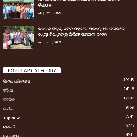
ବିଧାୟକ
August 6, 2026
ଭଦ୍ରକ ଜିଲ୍ଲା ଦଳିତ ମହାସଂଘ ପକ୍ଷରୁ ଧାମନଗରରେ
ବନ୍ୟା ବିପନ୍ନଙ୍କୁ ରିଲିଫ ସାମଗ୍ରୀ ବଂଟନ
August 6, 2026
POPULAR CATEGORY
39145
ଜିଲ୍ଲା ପରିକ୍ରମା
24318
ଓଡ଼ିଶା
17102
ଭଦ୍ରକ
9169
ଜାତୀୟ
7541
Top News
6275
ରାଜନୀତି
4241
କେନ୍ଦୁଝର