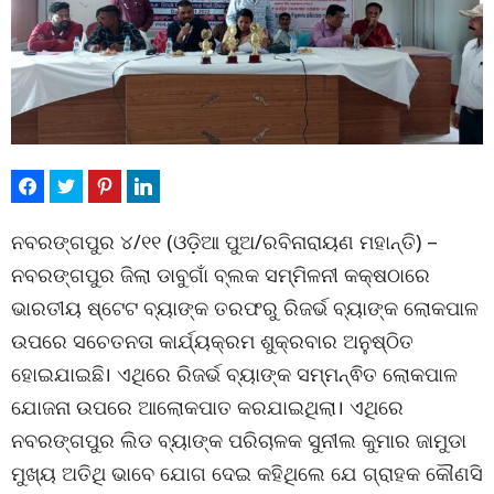
ନବରଙ୍ଗପୁର ୪/୧୧ (ଓଡ଼ିଆ ପୁଅ/ରବିନାରାୟଣ ମହାନ୍ତି) –
ନବରଙ୍ଗପୁର ଜିଲା ଡାବୁଗାଁ ବ୍ଲକ ସମ୍ମିଳନୀ କକ୍ଷଠାରେ
ଭାରତୀୟ ଷ୍ଟେଟ ବ୍ୟାଙ୍କ ତରଫରୁ ରିଜର୍ଭ ବ୍ୟାଙ୍କ ଲୋକପାଳ
ଉପରେ ସଚେତନତା କାର୍ଯ୍ୟକ୍ରମ ଶୁକ୍ରବାର ଅନୁଷ୍ଠିତ
ହୋଇଯାଇଛି। ଏଥିରେ ରିଜର୍ଭ ବ୍ୟାଙ୍କ ସମ୍ମନ୍ଵିତ ଲୋକପାଳ
ଯୋଜନା ଉପରେ ଆଲୋକପାତ କରଯାଇଥିଲା। ଏଥିରେ
ନବରଙ୍ଗପୁର ଲିଡ ବ୍ୟାଙ୍କ ପରିଚାଳକ ସୁନୀଲ କୁମାର ଜାମୁଡା
ମୁଖ୍ୟ ଅତିଥି ଭାବେ ଯୋଗ ଦେଇ କହିଥିଲେ ଯେ ଗ୍ରାହକ କୌଣସି