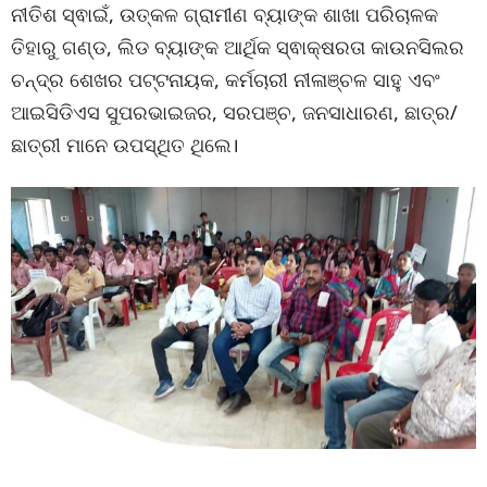
ନୀତିଶ ସ୍ଵାଇଁ, ଉତ୍କଳ ଗ୍ରାମୀଣ ବ୍ୟାଙ୍କ ଶାଖା ପରିଚାଳକ
ତିହାରୁ ଗଣ୍ଡ, ଲିଡ ବ୍ୟାଙ୍କ ଆର୍ଥିକ ସ୍ଵାକ୍ଷରତା କାଉନସିଲର
ଚନ୍ଦ୍ର ଶେଖର ପଟ୍ଟନାୟକ, କର୍ମଚାରୀ ନୀଳାଞ୍ଚଳ ସାହୁ ଏବଂ
ଆଇସିଡିଏସ ସୁପରଭାଇଜର, ସରପଞ୍ଚ, ଜନସାଧାରଣ, ଛାତ୍ର/
ଛାତ୍ରୀ ମାନେ ଉପସ୍ଥିତ ଥିଲେ।