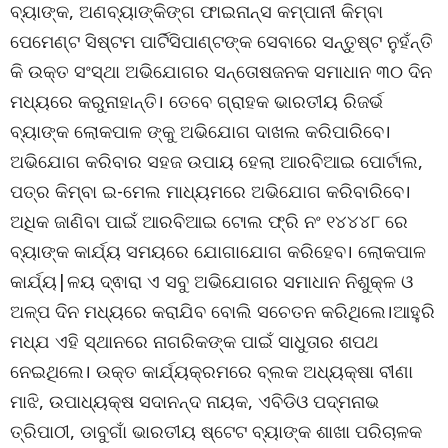
ବ୍ୟାଙ୍କ, ଅଣବ୍ୟାଙ୍କିଙ୍ଗ ଫାଇନାନ୍ସ କମ୍ପାନୀ କିମ୍ବା
ପେମେଣ୍ଟ ସିଷ୍ଟମ ପାର୍ଟିସିପାଣ୍ଟଙ୍କ ସେବାରେ ସନ୍ତୁଷ୍ଟ ନୁହଁନ୍ତି
କି ଉକ୍ତ ସଂସ୍ଥା ଅଭିଯୋଗର ସନ୍ତୋଷଜନକ ସମାଧାନ ୩୦ ଦିନ
ମଧ୍ୟରେ କରୁନାହାନ୍ତି। ତେବେ ଗ୍ରାହକ ଭାରତୀୟ ରିଜର୍ଭ
ବ୍ୟାଙ୍କ ଲୋକପାଳ ଙ୍କୁ ଅଭିଯୋଗ ଦାଖଲ କରିପାରିବେ।
ଅଭିଯୋଗ କରିବାର ସହଜ ଉପାୟ ହେଲା ଆରବିଆଇ ପୋର୍ଟାଲ,
ପତ୍ର କିମ୍ବା ଇ-ମେଲ ମାଧ୍ୟମରେ ଅଭିଯୋଗ କରିବାରିବେ।
ଅଧିକ ଜାଣିବା ପାଇଁ ଆରବିଆଇ ଟୋଲ ଫ୍ରି ନଂ ୧୪୪୪୮ ରେ
ବ୍ୟାଙ୍କ କାର୍ଯ୍ୟ ସମୟରେ ଯୋଗାଯୋଗ କରିହେବ। ଲୋକପାଳ
କାର୍ଯ୍ୟ|ଳୟ ଦ୍ଵାରା ଏ ସବୁ ଅଭିଯୋଗର ସମାଧାନ ନିଶୁକ୍ଳ ଓ
ଅଳ୍ପ ଦିନ ମଧ୍ୟରେ କରାଯିବ ବୋଲି ସଚେତନ କରିଥିଲେ।ଆହୁରି
ମଧ୍ଯ ଏହି ସ୍ଥାନରେ ନାଗରିକଙ୍କ ପାଇଁ ସାଧୁତାର ଶପଥ
ନେଇଥିଲେ। ଉକ୍ତ କାର୍ଯ୍ୟକ୍ରମରେ ବ୍ଲକ ଅଧ୍ୟକ୍ଷା ବୀଣା
ମାଝି, ଉପାଧ୍ୟକ୍ଷ ସଦାନନ୍ଦ ନାୟକ, ଏବିଡିଓ ପଦ୍ମନାଭ
ତ୍ରିପାଠୀ, ଡାବୁଗାଁ ଭାରତୀୟ ଷ୍ଟେଟ ବ୍ୟାଙ୍କ ଶାଖା ପରିଚାଳକ