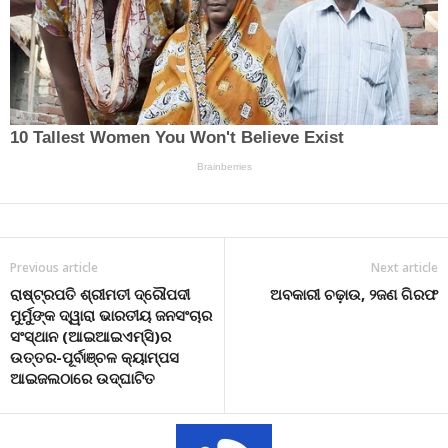
Previous article
Next article
ରାଷ୍ଟ୍ରପତି ଶ୍ରୀମତୀ ଦ୍ରୌପଦୀ
ଅବକାରୀ ଚଢ଼ାଉ, ୨ଜଣ ଗିରଫ
ମୁର୍ମୁଙ୍କ ଦ୍ୱାରା ଭାରତୀୟ ଜନସଂଚାର
ସଂସ୍ଥାନ (ଆଇଆଇଏମ୍‌ସି)ର
ଉତ୍ତର-ପୂର୍ବାଞ୍ଚଳ କ୍ୟାମ୍ପସ
ଆଇଜଲଠାରେ ଉଦ୍‌ଘାଟିତ