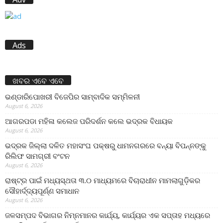
Ads
ଖବର ଏବେ ଏବେ
ଭଣ୍ଡାରିପୋଖରୀ ବିଜେପିର ସାମ୍ବାଦିକ ସମ୍ମିଳନୀ
August 6, 2026
ଆଗରପଡା ମହିଳା କଲେଜ ପରିଦର୍ଶନ କଲେ ଭଦ୍ରକ ବିଧାୟକ
August 6, 2026
ଭଦ୍ରକ ଜିଲ୍ଲା ଦଳିତ ମହାସଂଘ ପକ୍ଷରୁ ଧାମନଗରରେ ବନ୍ୟା ବିପନ୍ନଙ୍କୁ
ରିଲିଫ ସାମଗ୍ରୀ ବଂଟନ
August 6, 2026
ରାଷ୍ଟ୍ର ପାଇଁ ମଧ୍ୟସ୍ଥତା ୩.୦ ମାଧ୍ୟମରେ ବିଚାରାଧୀନ ମାମଲାଗୁଡ଼ିକର
ସୌହାର୍ଦ୍ଦ୍ୟପୂର୍ଣ୍ଣ ସମାଧାନ
August 6, 2026
ଜଳସମ୍ପଦ ବିଭାଗର ନିମ୍ନମାନର କାର୍ଯ୍ୟ, କାର୍ଯ୍ୟର ଏକ ସପ୍ତାହ ମଧ୍ୟରେ