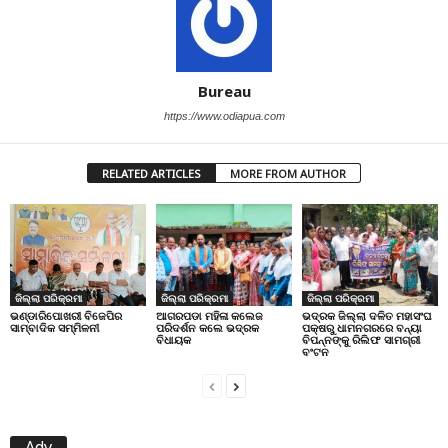
Bureau
https://www.odiapua.com
RELATED ARTICLES
MORE FROM AUTHOR
ଜିଲ୍ଲା ପରିକ୍ରମା
ଜିଲ୍ଲା ପରିକ୍ରମା
ଜିଲ୍ଲା ପରିକ୍ରମା
ଭଣ୍ଡାରିପୋଖରୀ ବିଜେପିର
ଆଗରପଡା ମହିଳା କଲେଜ
ଭଦ୍ରକ ଜିଲ୍ଲା ଦଳିତ ମହାସଂଘ
ସାମ୍ବାଦିକ ସମ୍ମିଳନୀ
ପରିଦର୍ଶନ କଲେ ଭଦ୍ରକ
ପକ୍ଷରୁ ଧାମନଗରରେ ବନ୍ୟା
ବିଧାୟକ
ବିପନ୍ନଙ୍କୁ ରିଲିଫ ସାମଗ୍ରୀ
ବଂଟନ
Adv