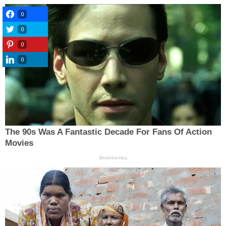
0
0
0
0