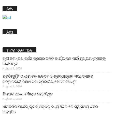
Adv
Ads
ଖବର ଏବେ ଏବେ
ଶ୍ରୀ ଜଗନ୍ନାଥ ଦର୍ଶନ ପ୍ରଚାର ସମିତି କାର୍ଯ୍ୟାଳୟ ପାଇଁ ମୁଖ୍ୟମନ୍ତ୍ରୀଙ୍କୁ
ଦାବୀପତ୍ର
August 9, 2026
ପ୍ରତିମୂର୍ତ୍ତି ଉନ୍ମୋଚନ ଉତ୍ସବ ଓ ଶ୍ରଦ୍ଧାଞ୍ଜଳୀ ସଭା,ସମାଜର
ମଙ୍ଗଳକାରୀ ମଣିଷ ସଦା ସ୍ମରଣୀୟ ହୋଇରହିଥାନ୍ତି
August 9, 2026
ଶିକ୍ଷକ ଅଶୋକ ଖିଲାର ସମ୍ବର୍ଦ୍ଧିତ
August 9, 2026
ଧାମନଗର ପ୍ରେସ୍ କ୍ଲବ୍ ପକ୍ଷରୁ ବନ୍ୟାଞ୍ଚଳ ରେ ସ୍ୱାସ୍ଥ୍ୟ ଶିବିର
ଅନୁଷ୍ଠିତ