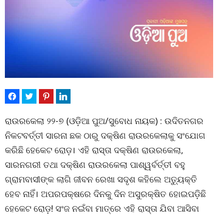
ରାଉରକେଲା ୨୨-୭ (ଓଡ଼ିଆ ପୁଅ/ସୁବୋଧ ନାୟକ) : ଉଦିତନଗର
ନିକଟବର୍ତ୍ତୀ ସାରନା ଛକ ଠାରୁ ଦକ୍ଷିଣ ରାଉରକେଲାକୁ ସଂଯୋଗ
କରିଛି ହେକେଟ ରୋଡ଼। ଏହି ରାସ୍ତା ଦକ୍ଷିଣ ରାଉରକେଲା,
ସାରନଗରୀ ତଥା ଦକ୍ଷିଣ ରାଉରକେଲା ପାଶ୍ୱର୍ବର୍ତ୍ତୀ ବହୁ
ଗ୍ରାମବାସୀଙ୍କ ଲାଗି ଜୀବନ ରେଖା ସଦୃଶ କହିଲେ ଅତ୍ୟୁକ୍ତି
ହେବ ନାହିଁ। ଅପରପକ୍ଷରେ ଦିନକୁ ଦିନ ଅସୁରକ୍ଷିତ ହୋଇପଡ଼ିଛି
ହେକେଟ ରୋଡ଼! ସଂଜ ନଇଁବା ମାତ୍ରେ ଏହି ରାସ୍ତା ଯିବା ଆସିବା