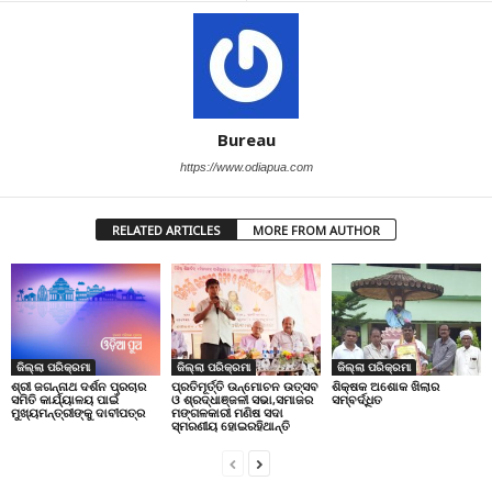
Bureau
https://www.odiapua.com
RELATED ARTICLES
MORE FROM AUTHOR
ଜିଲ୍ଲା ପରିକ୍ରମା
ଜିଲ୍ଲା ପରିକ୍ରମା
ଜିଲ୍ଲା ପରିକ୍ରମା
ପ୍ରତିମୂର୍ତ୍ତି ଉନ୍ମୋଚନ ଉତ୍ସବ
ଶିକ୍ଷକ ଅଶୋକ ଖିଲାର
ଶ୍ରୀ ଜଗନ୍ନାଥ ଦର୍ଶନ ପ୍ରଚାର
ଓ ଶ୍ରଦ୍ଧାଞ୍ଜଳୀ ସଭା,ସମାଜର
ସମ୍ବର୍ଦ୍ଧିତ
ସମିତି କାର୍ଯ୍ୟାଳୟ ପାଇଁ
ମଙ୍ଗଳକାରୀ ମଣିଷ ସଦା
ମୁଖ୍ୟମନ୍ତ୍ରୀଙ୍କୁ ଦାବୀପତ୍ର
ସ୍ମରଣୀୟ ହୋଇରହିଥାନ୍ତି