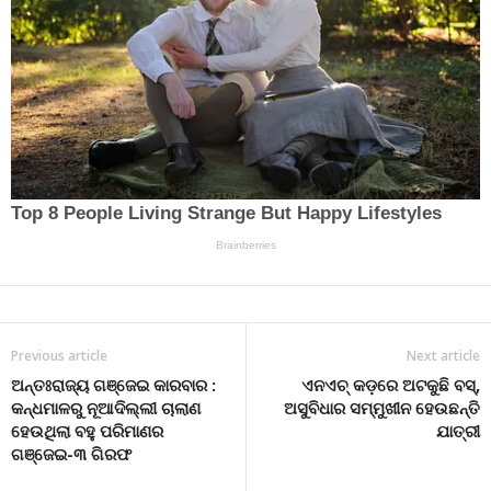
Previous article
Next article
ଅନ୍ତଃରାଜ୍ୟ ଗଞ୍ଜେଇ କାରବାର :
ଏନଏଚ୍ କଡ଼ରେ ଅଟକୁଛି ବସ୍,
କନ୍ଧମାଳରୁ ନୂଆଦିଲ୍ଲୀ ଚାଲାଣ
ଅସୁବିଧାର ସମ୍ମୁଖୀନ ହେଉଛନ୍ତି
ହେଉଥିଲା ବହୁ ପରିମାଣର
ଯାତ୍ରୀ
ଗଞ୍ଜେଇ-୩ ଗିରଫ