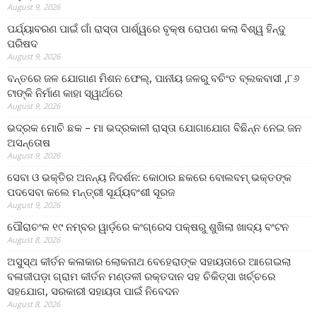
August 9, 2026
ପର୍ଯ୍ୟାବରଣ ପାଇଁ ଗାଁ ରାସ୍ତା ପାର୍ଶ୍ୱରେ ବୃକ୍ଷ ରୋପଣ କଲା ବିଶ୍ୱ ହିନ୍ଦୁ
ପରିଷଦ
August 9, 2026
ବନ୍ତରେ ଜଳ ଯୋଗାଣ ମିଶନ ଫେଲ୍‌, ପାନୀୟ ଜଳରୁ ବଚିଂତ ବ୍ଲକବାସୀ ,୮୬
ଟାଙ୍କି ନିର୍ମାଣ କାହା ସ୍ୱାର୍ଥରେ
August 9, 2026
ଭଦ୍ରକ ମୋଚି ଛକ – ମା ଭଦ୍ରକାଳୀ ରାସ୍ତା ଯୋଗାଯୋଗ ବିଛିନ୍ନ ନେଇ ଜନ
ଅସନ୍ତୋଷ
August 9, 2026
ସେବା ଓ ଭକ୍ତିର ଅନନ୍ୟ ନିଦର୍ଶନ: କୋଠାର ଛକରେ ବୋଲବମ୍ ଭକ୍ତଙ୍କ
ପଦସେବା କଲେ ମନ୍ତ୍ରୀ ସୂର୍ଯ୍ୟବଂଶୀ ସୂରଜ
August 9, 2026
ପୌରାଚଂଳ ୧୯ ନମ୍ବର ୱାର୍ଡ଼ରେ କଂଗ୍ରେସ ପକ୍ଷରୁ ଶୁଖିଲା ଖାଦ୍ୟ ବଂଟନ
August 8, 2026
ଅସୁସ୍ଥ କୀର୍ତନ କଳାକାର ଲୋକନାଥ ବେହେରାଙ୍କ ସହାୟତାରେ ଆଗେଇଲା
ବଳାଜୀପଡ଼ା ଗ୍ରାମ କୀର୍ତନ ମଣ୍ଡଳୀ ରକ୍ତଦାନ ସହ ଚିକିତ୍ସା ଖର୍ଚ୍ଚରେ
ସହଯୋଗ, ସରକାରୀ ସହାୟତା ପାଇଁ ନିବେଦନ
August 8, 2026