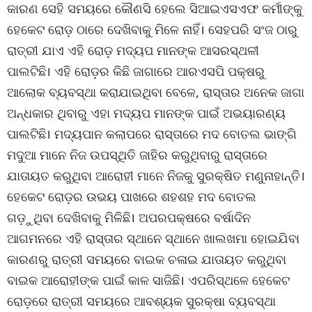
କାରଣ ସେହି ସମୟରେ କୌଣସି ହେଲେ ସିଆଇଏସଏଫ କର୍ମୀଙ୍କୁ
ହେକେଟ ରୋଡ଼ ଠାରେ ଦେଖିବାକୁ ମିଳେ ନାହିଁ। ସେହପରି ସଂଜ ଠାରୁ
ରାତ୍ରୀ ଯାଏ ଏହି ରୋଡ଼ ମଦ୍ୟପ ମାନଙ୍କ ଆସରସ୍ଥଳୀ
ପାଲଟିଛି। ଏହି ରୋଡ଼ର କିଛି ଜାଗାରେ ଆରଏସପି ପକ୍ଷରୁ
ଆଲୋକ ବ୍ୟବସ୍ଥା କରାଯାଇଥିବା ବେଳେ, ରାସ୍ତାର ଅନେକ ଜାଗା
ଅନ୍ଧକାର ଥିବାରୁ ଏହା ମଦ୍ୟପ ମାନଙ୍କ ପାଇଁ ଅଭୟାରଣ୍ୟ
ପାଲଟିଛି। ମଦ୍ୟପାନ କଲାପରେ ରାସ୍ତାରେ ମଦ ବୋତଲ ଭାଙ୍ଗି
ମଦୁଆ ମାନେ ନିଜ ଉପସ୍ଥିତି ଜାହିର କରୁଥିବାରୁ ରାସ୍ତାରେ
ଯାତାୟତ କରୁଥିବା ଆରୋହୀ ମାନେ ନିଜକୁ ସୁରକ୍ଷିତ ମଣୁନାହାନ୍ତି।
ହେକେଟ ରୋଡ଼ର ଉଭୟ ପାଖରେ ଶହଶହ ମଦ ବୋତଲ
ଗଡ଼ୁଥିବା ଦେଖିବାକୁ ମିଳିଛି। ଅପରପକ୍ଷରେ ବର୍ଷାଦିନ
ଆଗମନରେ ଏହି ରାସ୍ତାର ସ୍ଥାନେ ସ୍ଥାନେ ଖାଲଖମା ହୋଇଯିବା
କାରଣରୁ ରାତ୍ରୀ ସମୟରେ ବାଇକ ଚଳାଇ ଯାତାୟତ କରୁଥିବା
ବାଇକ ଆରୋହୀଙ୍କ ପାଇଁ କାଳ ସାଜିଛି। ଏପରିସ୍ଥଳେ ହେକେଟ
ରୋଡ଼ରେ ରାତ୍ରୀ ସମୟରେ ଆବଶ୍ୟକ ସୁରକ୍ଷା ବ୍ୟବସ୍ଥା