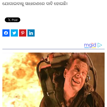
ଯୋଗାଇବାକୁ ସାଧାରଣରେ ଦାବି ହୋଇଛି।