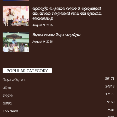
ପ୍ରତିମୂର୍ତ୍ତି ଉନ୍ମୋଚନ ଉତ୍ସବ ଓ ଶ୍ରଦ୍ଧାଞ୍ଜଳୀ
ସଭା,ସମାଜର ମଙ୍ଗଳକାରୀ ମଣିଷ ସଦା ସ୍ମରଣୀୟ
ହୋଇରହିଥାନ୍ତି
August 9, 2026
ଶିକ୍ଷକ ଅଶୋକ ଖିଲାର ସମ୍ବର୍ଦ୍ଧିତ
August 9, 2026
POPULAR CATEGORY
39178
ଜିଲ୍ଲା ପରିକ୍ରମା
24318
ଓଡ଼ିଶା
17135
ଭଦ୍ରକ
9169
ଜାତୀୟ
7541
Top News