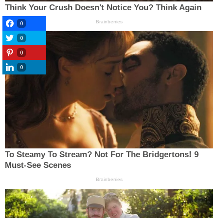
0
0
0
0