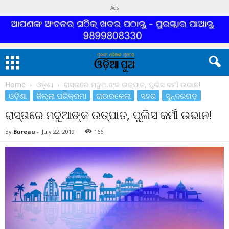
Ads
Home
ଓଡ଼ିଶା
ରାସ୍ତାରେ ମଦୁଆଙ୍କ ଉତ୍ପାତ, ପୁଲିସ କର୍ମୀ ଉଭାନ!
ଓଡ଼ିଶା
ଜିଲ୍ଲା ପରିକ୍ରମା
ରାଉରକେଲା
ସହର
ସୁନ୍ଦରଗଡ଼
ରାସ୍ତାରେ ମଦୁଆଙ୍କ ଉତ୍ପାତ, ପୁଲିସ କର୍ମୀ ଉଭାନ!
By
Bureau
-
July 22, 2019
166