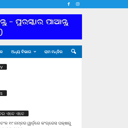
ଳ
ଅନ୍ୟ ବିଭାଗ
ରାମ ମନ୍ଦିର
v
s
ବର ଏବେ ଏବେ
ଚଂଳ ୧୯ ନମ୍ବର ୱାର୍ଡ଼ରେ କଂଗ୍ରେସ ପକ୍ଷରୁ