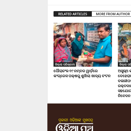
RELATED ARTICLES
MORE FROM AUTHOR
ଜିଲ୍ଲା ପରିକ୍ରମା
ଜିଲ୍ଲା ପର
ପୌରାଚଂଳ ୧୯ ନମ୍ବର ୱାର୍ଡ଼ରେ
ଅସୁସ୍ଥ 
କଂଗ୍ରେସ ପକ୍ଷରୁ ଶୁଖିଲା ଖାଦ୍ୟ ବଂଟନ
ବେହେରା
ବଳାଜୀପଡ଼
ରକ୍ତଦାନ 
ସହଯୋଗ,
ନିବେଦନ