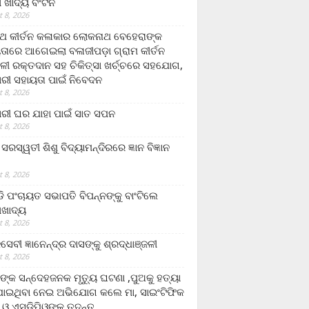
ଲା ଖାଦ୍ୟ ବଂଟନ
 8, 2026
୍ଥ କୀର୍ତନ କଳାକାର ଲୋକନାଥ ବେହେରାଙ୍କ
ତାରେ ଆଗେଇଲା ବଳାଜୀପଡ଼ା ଗ୍ରାମ କୀର୍ତନ
ଳୀ ରକ୍ତଦାନ ସହ ଚିକିତ୍ସା ଖର୍ଚ୍ଚରେ ସହଯୋଗ,
ରୀ ସହାୟତା ପାଇଁ ନିବେଦନ
 8, 2026
ରୀ ଘର ଯାହା ପାଇଁ ସାତ ସପନ
 8, 2026
ି଼ ସରସ୍ୱତୀ ଶିଶୁ ବିଦ୍ୟାମନ୍ଦିରରେ ଜ୍ଞାନ ବିଜ୍ଞାନ
 8, 2026
ଡି ପଂଚାୟତ ସଭାପତି ବିପନ୍ନଙ୍କୁ ବାଂଟିଲେ
ଲାଖାଦ୍ୟ
 8, 2026
େବୀ ଜ୍ଞାନେନ୍ଦ୍ର ଦାସଙ୍କୁ ଶ୍ରଦ୍ଧାଞ୍ଜଳୀ
 8, 2026
ଙ୍କ ସନ୍ଦେହଜନକ ମୃତ୍ୟୁ ଘଟଣା ,ପୁଅକୁ ହତ୍ୟା
ଯାଇଥିବା ନେଇ ଅଭିଯୋଗ କଲେ ମା, ସାଇଂଟିଫିକ
 ଓ ଏସଡ଼ିପିଓଙ୍କ ତଦନ୍ତ