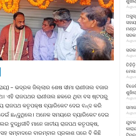
ଶୁଖି
August
ଅସୁସ
ସହାୟ
ମଣ୍ଡ
ସରକା
August
ସରକା
August
ତିହିଡ
ମେଳା
August
ବିଜେ
 ରାୟ) – ଭଦ୍ରକ ଜିଲ୍ଲାର ଶେଷ ସୀମା ରାଣୀତାଲ ବଜାର
ଶୁଖି
। ଏହି ରାଜପଥର ରାଣୀତାଲ ଛକରେ ଥିବା ବସ ଷ୍ଟପରୁ
August
ାତୀୟ ରାଜପଥ କତୃପକ୍ଷ ବ୍ୟାରିକେଟ ଦେଇ ବନ୍ଦ କରି
ସମାଜସ
August
ଡେଇଁ ଛନ୍ଦୁଥିଲେ। ଅନେକ ସମୟରେ ବ୍ୟାରିକେଟ ଦେଇ
ଯୁବକ
ାଲର ବୁଦ୍ଧିଜୀବି ମାନେ ଜାତୀୟ ରାଜପଥ କତୃପକ୍ଷ,
କାରା
ସହ ସମ୍ବାଦରେ ବାରମ୍ବାର ପ୍ରକାଶ ପରେ ବି କିଛି
ଟିମର