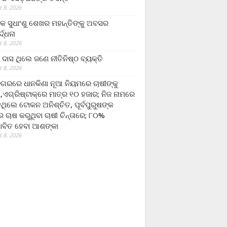
 8, 2026
ଷକ ସୁଧାଂଶୁ ଶେଖର ମହାନ୍ତିଙ୍କୁ ଅବସର
୍ଦ୍ଧନା
 8, 2026
ଦାସ ଥିଲେ ଜଣେ ନୀତିନିଷ୍ଠ ବ୍ୟକ୍ତି
 8, 2026
ଗରରେ ଧାନକିଣା ନୂଆ ନିୟମରେ ଚାଷୀଙ୍କୁ
ା,ଏଗ୍ରିଷ୍ଟାକ୍‌ରେ ମାତ୍ର ୧୦ ହଜାର; ନିଜ ନାମରେ
ନଥିଲେ ଟୋକନ ଅନିଶ୍ଚିତ, ପୂର୍ବପୁରୁଷଙ୍କ
 ଚାଷ କରୁଥିବା ଚାଷୀ ଚିନ୍ତାରେ; ୮୦%
ାବିତ ହେବା ଆଶଙ୍କା
 8, 2026