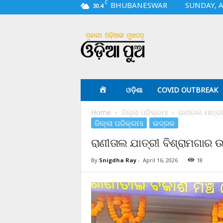
C
BHUBANESWAR
SUNDAY, A
30.4
O
d
i
a
p
u
a
ଓଡ଼ିଶା
COVID OUTBREAK
.
c
Home
ଜିଲ୍ଲା ପରିକ୍ରମା
ରାଣୀତାଲ ଯାତ୍ର
o
ଜିଲ୍ଲା ପରିକ୍ରମା
ଭଦ୍ରକ
m
ରାଣୀତାଲ ଯାତ୍ରୀ ବିଶ୍ରାମଗାର 
By
Snigdha Ray
-
April 16, 2026
18