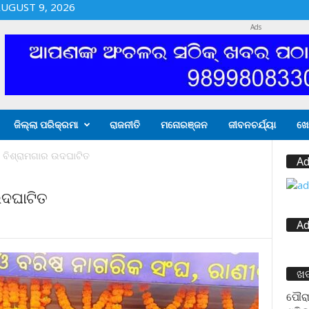
UGUST 9, 2026
Ads
ଜିଲ୍ଲା ପରିକ୍ରମା
ରାଜନୀତି
ମନୋରଞ୍ଜନ
ଜୀବନଚର୍ଯ୍ୟା
ଖେ
ୀ ବିଶ୍ରାମଗାର ଉଦଘାଟିତ
Ad
ଉଦଘାଟିତ
Ad
ଖ
ପୌରା