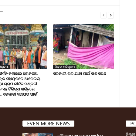
ିକ୍ରମା
ଜିଲ୍ଲା ପରିକ୍ରମା
କୀର୍ତନ କଳାକାର ଲୋକନାଥ
ସରକାରୀ ଘର ଯାହା ପାଇଁ ସାତ ସପନ
ଙ୍କ ସହାୟତାରେ ଆଗେଇଲା
ା ଗ୍ରାମ କୀର୍ତନ ମଣ୍ଡଳୀ
ସହ ଚିକିତ୍ସା ଖର୍ଚ୍ଚରେ
 ସରକାରୀ ସହାୟତା ପାଇଁ
EVEN MORE NEWS
P
ଜିଲ୍ଲ
ପୌରାଚଂଳ ୧୯ ନମ୍ବର ୱାର୍ଡ଼ରେ