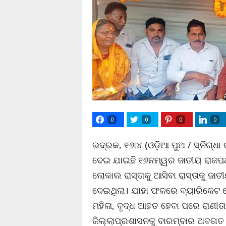
0
0
0
0
ଭଦ୍ରକ, ୧୬ା୪ (ଓଡ଼ିଆ ପୁଅ / ସ୍ନିଗ୍ଧା
ଦେଇ ଯାଇଛି ୧୬ନମ୍ୱର ଜାତୀୟ ରାଜପଥ
ଲୋକାଲ ରାସ୍ତାକୁ ଆସିବା ରାସ୍ତାକୁ ଜ
ଦେଇଥିଲା। ଯାହା ଫଳରେ ବ୍ୟାରିକେଟ 
ମହିଳା, ବୃଦ୍ଧ ଆହତ ହେବା ପରେ ରାଣୀତ
ଜିଲ୍ଲାପ୍ରଶାସନକୁ ବାରମ୍ବାର ଅବଗତ 