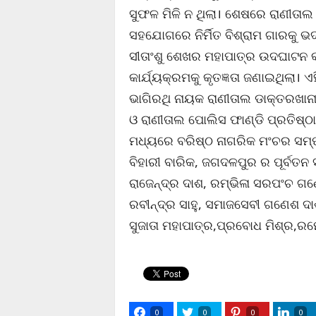
ସୁଫଳ ମିଳି ନ ଥିଲା। ଶେଷରେ ରାଣୀତାଲ
ସହଯୋଗରେ ନିର୍ମିତ ବିଶ୍ରାମ ଗାରକୁ ଭ
ସୀତାଂଶୁ ଶେଖର ମହାପାତ୍ର ଉଦଘାଟନ 
କାର୍ଯ୍ୟକ୍ରମକୁ କୃତଜ୍ଞତା ଜଣାଇଥିଲା
ଭାଗିରଥି ନାୟକ ରାଣୀତାଲ ଡାକ୍ତରଖାନ
ଓ ରାଣୀତାଲ ପୋଲିସ ଫାଣ୍ଡି ପ୍ରତିଷ୍ଠ
ମଧ୍ୟରେ ବରିଷ୍ଠ ନାଗରିକ ମଂଚର ସମ୍
ବିହାରୀ ବାରିକ, ଜଗଦଳପୁର ର ପୂର୍ବତନ
ରାଜେନ୍ଦ୍ର ଦାଶ, ରମ୍ଭିଳା ସରପଂଚ ଗଣେ
ରବୀନ୍ଦ୍ର ସାହୁ, ସମାଜସେବୀ ଗଣେଶ ଦା
ସୁଜାତା ମହାପାତ୍ର,ପ୍ରବୋଧ ମିଶ୍ର,ରମ
0
0
0
0