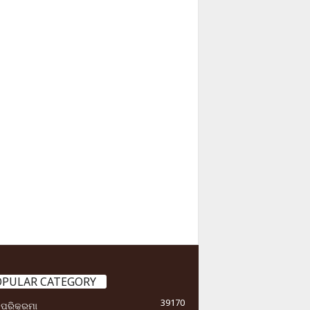
OPULAR CATEGORY
39170
ା ପରିକ୍ରମା