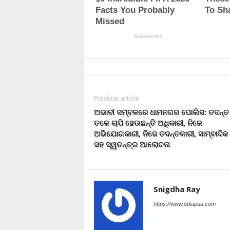
Previous article
ଅଭାବୀ ସମ୍ବଳରେ ଧାମନଗର ପୋଲିସ: ତଦନ୍
ତଳେ ଚାପି ହେଉଛନ୍ତି ଅଧିକାରୀ, ନିଜେ
ଅଭିଯୋଗକାରୀ, ନିଜେ ତଦନ୍ତକାରୀ, ସାମ୍ବାଦିକ
ସହ ସ୍ୱତନ୍ତ୍ର ଆଲୋଚନା
Snigdha Ray
https://www.odiapua.com