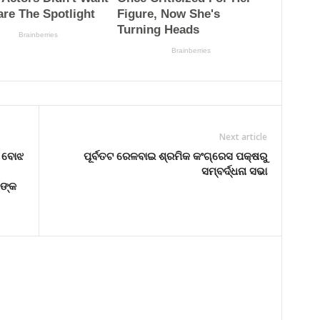
Next article
ତ ବୋଝ
ପୂର୍ବତଟ ରେଳବାଇ ଶ୍ରମିକ କଂଗ୍ରେସ ପକ୍ଷରୁ
ସମ୍ବର୍ଦ୍ଧନା ସଭା
 ଙ୍କ