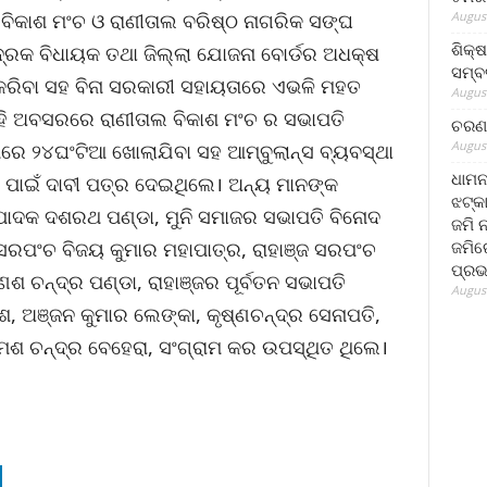
August
 ବିକାଶ ମଂଚ ଓ ରାଣୀତାଲ ବରିଷ୍ଠ ନାଗରିକ ସଙ୍ଘ
ଶିକ୍
ଦ୍ରକ ବିଧାୟକ ତଥା ଜିଲ୍ଲା ଯୋଜନା ବୋର୍ଡର ଅଧକ୍ଷ
ସମ୍ବର
କରିବା ସହ ବିନା ସରକାରୀ ସହାୟତାରେ ଏଭଳି ମହତ
August
। ଏହି ଅବସରରେ ରାଣୀତାଲ ବିକାଶ ମଂଚ ର ସଭାପତି
ଚରଣ 
August
ାରେ ୨୪ଘଂଟିଆ ଖୋଲାଯିବା ସହ ଆମ୍ବୁଲାନ୍ସ ବ୍ୟବସ୍ଥା
ଧାମନ
ା ପାଇଁ ଦାବୀ ପତ୍ର ଦେଇଥିଲେ। ଅନ୍ୟ ମାନଙ୍କ
ଝଟ୍‌କ
ପାଦକ ଦଶରଥ ପଣ୍ଡା, ମୁନି ସମାଜର ସଭାପତି ବିନୋଦ
ଜମି 
ଜମିରେ
 ସରପଂଚ ବିଜୟ କୁମାର ମହାପାତ୍ର, ରାହାଞ୍ଜ ସରପଂଚ
ପ୍ରଭ
ଶ ଚନ୍ଦ୍ର ପଣ୍ଡା, ରାହାଞ୍ଜର ପୂର୍ବତନ ସଭାପତି
August
ଶ, ଅଞ୍ଜନ କୁମାର ଲେଙ୍କା, କୃଷ୍ଣଚନ୍ଦ୍ର ସେନାପତି,
େଶ ଚନ୍ଦ୍ର ବେହେରା, ସଂଗ୍ରାମ କର ଉପସ୍ଥିତ ଥିଲେ।