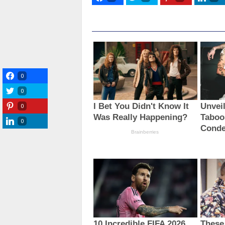
0
0
0
0