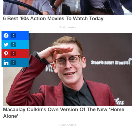
0
0
0
0