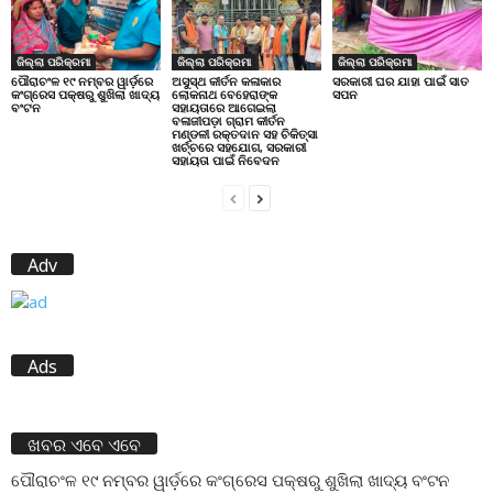
ଜିଲ୍ଲା ପରିକ୍ରମା
ଜିଲ୍ଲା ପରିକ୍ରମା
ଜିଲ୍ଲା ପରିକ୍ରମା
ପୌରାଚଂଳ ୧୯ ନମ୍ବର ୱାର୍ଡ଼ରେ
ଅସୁସ୍ଥ କୀର୍ତନ କଳାକାର
ସରକାରୀ ଘର ଯାହା ପାଇଁ ସାତ
କଂଗ୍ରେସ ପକ୍ଷରୁ ଶୁଖିଲା ଖାଦ୍ୟ
ଲୋକନାଥ ବେହେରାଙ୍କ
ସପନ
ବଂଟନ
ସହାୟତାରେ ଆଗେଇଲା
ବଳାଜୀପଡ଼ା ଗ୍ରାମ କୀର୍ତନ
ମଣ୍ଡଳୀ ରକ୍ତଦାନ ସହ ଚିକିତ୍ସା
ଖର୍ଚ୍ଚରେ ସହଯୋଗ, ସରକାରୀ
ସହାୟତା ପାଇଁ ନିବେଦନ
Adv
Ads
ଖବର ଏବେ ଏବେ
ପୌରାଚଂଳ ୧୯ ନମ୍ବର ୱାର୍ଡ଼ରେ କଂଗ୍ରେସ ପକ୍ଷରୁ ଶୁଖିଲା ଖାଦ୍ୟ ବଂଟନ