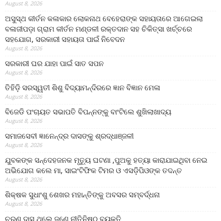
August 8, 2026
ଅସୁସ୍ଥ କୀର୍ତନ କଳାକାର ଲୋକନାଥ ବେହେରାଙ୍କ ସହାୟତାରେ ଆଗେଇଲା
ବଳାଜୀପଡ଼ା ଗ୍ରାମ କୀର୍ତନ ମଣ୍ଡଳୀ ରକ୍ତଦାନ ସହ ଚିକିତ୍ସା ଖର୍ଚ୍ଚରେ
ସହଯୋଗ, ସରକାରୀ ସହାୟତା ପାଇଁ ନିବେଦନ
August 8, 2026
ସରକାରୀ ଘର ଯାହା ପାଇଁ ସାତ ସପନ
August 8, 2026
ତିହିଡି଼ ସରସ୍ୱତୀ ଶିଶୁ ବିଦ୍ୟାମନ୍ଦିରରେ ଜ୍ଞାନ ବିଜ୍ଞାନ ମେଳା
August 8, 2026
ବିଜେଡି ପଂଚାୟତ ସଭାପତି ବିପନ୍ନଙ୍କୁ ବାଂଟିଲେ ଶୁଖିଲାଖାଦ୍ୟ
August 8, 2026
ସମାଜସେବୀ ଜ୍ଞାନେନ୍ଦ୍ର ଦାସଙ୍କୁ ଶ୍ରଦ୍ଧାଞ୍ଜଳୀ
August 8, 2026
ଯୁବକଙ୍କ ସନ୍ଦେହଜନକ ମୃତ୍ୟୁ ଘଟଣା ,ପୁଅକୁ ହତ୍ୟା କାରାଯାଇଥିବା ନେଇ
ଅଭିଯୋଗ କଲେ ମା, ସାଇଂଟିଫିକ ଟିମର ଓ ଏସଡ଼ିପିଓଙ୍କ ତଦନ୍ତ
August 8, 2026
ଶିକ୍ଷକ ସୁଧାଂଶୁ ଶେଖର ମହାନ୍ତିଙ୍କୁ ଅବସର ସମ୍ବର୍ଦ୍ଧନା
August 8, 2026
ଚରଣ ଦାସ ଥିଲେ ଜଣେ ନୀତିନିଷ୍ଠ ବ୍ୟକ୍ତି