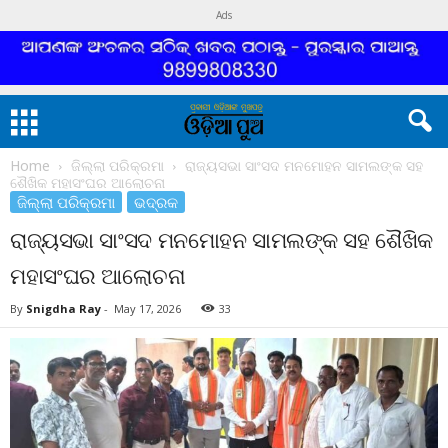
Ads
Home
ଜିଲ୍ଲା ପରିକ୍ରମା
ରାଜ୍ୟସଭା ସାଂସଦ ମନମୋହନ ସାମଲଙ୍କ ସହ
ଶୈଖିକ ମହାସଂଘର ଆଲୋଚନା
ଜିଲ୍ଲା ପରିକ୍ରମା
ଭଦ୍ରକ
ରାଜ୍ୟସଭା ସାଂସଦ ମନମୋହନ ସାମଲଙ୍କ ସହ ଶୈଖିକ
ମହାସଂଘର ଆଲୋଚନା
By
Snigdha Ray
-
May 17, 2026
33