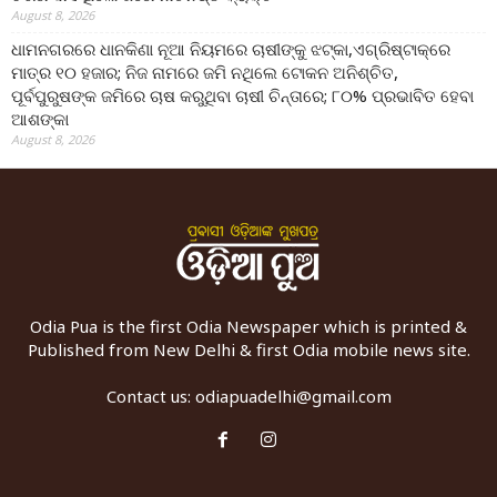
August 8, 2026
ଧାମନଗରରେ ଧାନକିଣା ନୂଆ ନିୟମରେ ଚାଷୀଙ୍କୁ ଝଟ୍‌କା,ଏଗ୍ରିଷ୍ଟାକ୍‌ରେ
ମାତ୍ର ୧୦ ହଜାର; ନିଜ ନାମରେ ଜମି ନଥିଲେ ଟୋକନ ଅନିଶ୍ଚିତ,
ପୂର୍ବପୁରୁଷଙ୍କ ଜମିରେ ଚାଷ କରୁଥିବା ଚାଷୀ ଚିନ୍ତାରେ; ୮୦% ପ୍ରଭାବିତ ହେବା
ଆଶଙ୍କା
August 8, 2026
Odia Pua is the first Odia Newspaper which is printed &
Published from New Delhi & first Odia mobile news site.
Contact us:
odiapuadelhi@gmail.com