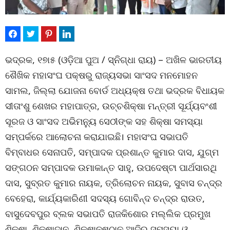
ଭଦ୍ରକ, ୧୭ା୫ (ଓଡ଼ିଆ ପୁଅ / ସ୍ନିଗ୍ଧା ରାୟ) – ଅଖିଳ ଭାରତୀୟ
ଶୈଖିକ ମହାସଂଘ ପକ୍ଷରୁ ରାଜ୍ୟସଭା ସାଂସଦ ମନମୋହନ
ସାମଲ, ଜିଲ୍ଲା ଯୋଜନା ବୋର୍ଡ ଅଧ୍ୟକ୍ଷ ତଥା ଭଦ୍ରକ ବିଧାୟକ
ସୀତାଂଶୁ ଶେଖର ମହାପାତ୍ର, ଉଚ୍ଚଶିକ୍ଷା ମନ୍ତ୍ରୀ ସୂର୍ଯ୍ୟବଂଶୀ
ସୂରଜ ଓ ସାଂସଦ ଅଭିମନ୍ୟୁ ସେଠୀଙ୍କ ସହ ଶିକ୍ଷା ସମସ୍ୟା
ସମ୍ପର୍କରେ ଆଲୋଚନା କରାଯାଇଛି। ମହାସଂଘ ସଭାପତି
ବିମ୍ବାଧର ସେନାପତି, ସମ୍ପାଦକ ପ୍ରଶାନ୍ତ କୁମାର ଦାସ, ଯୁଗ୍ମ
ସଙ୍ଗଠନ ସମ୍ପାଦକ ଉମାକାନ୍ତ ସାହୁ, ଉପଦେଷ୍ଟା ପାର୍ଥସାରଥି
ଦାସ, ସୁବ୍ରତ କୁମାର ନାୟକ, ତ୍ରିଲୋଚନ ନାୟକ, ସୁବାସ ଚନ୍ଦ୍ର
ବେହେରା, କାର୍ଯ୍ୟକାରିଣୀ ସଦସ୍ୟ ଗୋବିନ୍ଦ ଚନ୍ଦ୍ର ରାଉତ,
ବାସୁଦେବପୁର ବ୍ଲକ ସଭାପତି ରାଜକିଶୋର ମଲ୍ଲିକ ପ୍ରମୁଖ
ଶିକ୍ଷା, ଶିକ୍ଷାଦାନ, ଶିକ୍ଷାନୁଷ୍ଠାନ ଆଦିର ସମସ୍ୟା ଓ