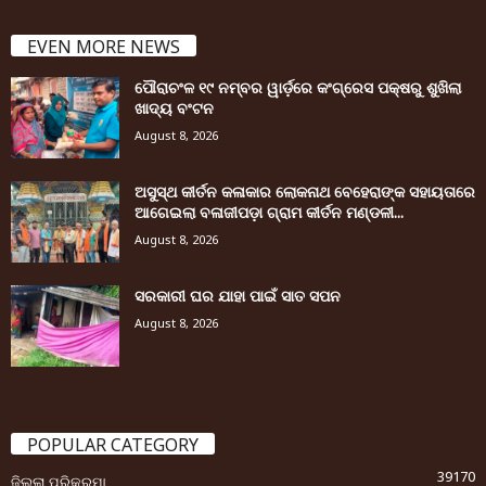
EVEN MORE NEWS
ପୌରାଚଂଳ ୧୯ ନମ୍ବର ୱାର୍ଡ଼ରେ କଂଗ୍ରେସ ପକ୍ଷରୁ ଶୁଖିଲା
ଖାଦ୍ୟ ବଂଟନ
August 8, 2026
ଅସୁସ୍ଥ କୀର୍ତନ କଳାକାର ଲୋକନାଥ ବେହେରାଙ୍କ ସହାୟତାରେ
ଆଗେଇଲା ବଳାଜୀପଡ଼ା ଗ୍ରାମ କୀର୍ତନ ମଣ୍ଡଳୀ...
August 8, 2026
ସରକାରୀ ଘର ଯାହା ପାଇଁ ସାତ ସପନ
August 8, 2026
POPULAR CATEGORY
39170
ଜିଲ୍ଲା ପରିକ୍ରମା