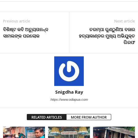
Previous article
Next article
ବିଶିଷ୍ଟ କବି ଅଚ୍ୟୁତାନନ୍ଦ
ଚରମ୍ପା ଗୁଣ୍ଠୁଣିଆ ବଜାର
ସାମଲଙ୍କ ପରଲୋକ
ହତ୍ୟାକାଣ୍ଡର ମୁଖ୍ୟ ଅଭିଯୁକ୍ତ
ଗିରଫ
Snigdha Ray
https://www.odiapua.com
RELATED ARTICLES
MORE FROM AUTHOR