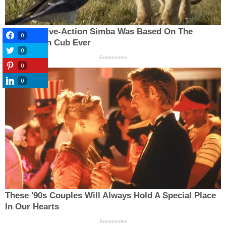
0
0
0
0