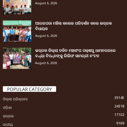
August 6, 2026
ଆଗରପଡା ମହିଳା କଲେଜ ପରିଦର୍ଶନ କଲେ ଭଦ୍ରକ
ବିଧାୟକ
August 6, 2026
ଭଦ୍ରକ ଜିଲ୍ଲା ଦଳିତ ମହାସଂଘ ପକ୍ଷରୁ ଧାମନଗରରେ
ବନ୍ୟା ବିପନ୍ନଙ୍କୁ ରିଲିଫ ସାମଗ୍ରୀ ବଂଟନ
August 6, 2026
POPULAR CATEGORY
39145
ଜିଲ୍ଲା ପରିକ୍ରମା
24318
ଓଡ଼ିଶା
17102
ଭଦ୍ରକ
9169
ଜାତୀୟ