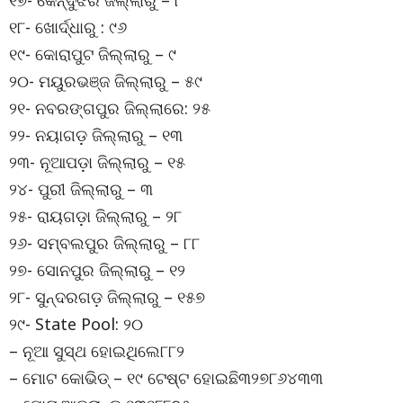
୧୮- ଖୋର୍ଦ୍ଧାରୁ : ୯୬
୧୯- କୋରାପୁଟ ଜିଲ୍ଲାରୁ – ୯
୨୦- ମୟୁରଭଞ୍ଜ ଜିଲ୍ଲାରୁ – ୫୯
୨୧- ନବରଙ୍ଗପୁର ଜିଲ୍ଲାରେ: ୨୫
୨୨- ନୟାଗଡ଼ ଜିଲ୍ଲାରୁ – ୧୩
୨୩- ନୂଆପଡ଼ା ଜିଲ୍ଲାରୁ – ୧୫
୨୪- ପୁରୀ ଜିଲ୍ଲାରୁ – ୩
୨୫- ରାୟଗଡ଼ା ଜିଲ୍ଲାରୁ – ୨୮
୨୬- ସମ୍ବଲପୁର ଜିଲ୍ଲାରୁ – ୮୮
୨୭- ସୋନପୁର ଜିଲ୍ଲାରୁ – ୧୨
୨୮- ସୁନ୍ଦରଗଡ଼ ଜିଲ୍ଲାରୁ – ୧୫୭
୨୯- State Pool: ୨୦
– ନୂଆ ସୁସ୍ଥ ହୋଇଥିଲେ୮୮୨
– ମୋଟ କୋଭିଡ୍ – ୧୯ ଟେଷ୍ଟ ହୋଇଛି୩୨୭୮୬୪୩୩