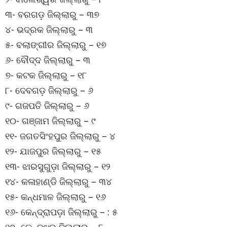
୩- ବରଗଡ଼ ଜିଲ୍ଲାରୁ – ୩୭
୪- ଭଦ୍ରକ ଜିଲ୍ଲାରୁ – ୩
୫- ବଲାଙ୍ଗୀର ଜିଲ୍ଲାରୁ – ୧୭
୬- ବୌଦ୍ଦ ଜିଲ୍ଲାରୁ – ୩
୭- କଟକ ଜିଲ୍ଲାରୁ – ୧୮
୮- ଦେବଗଡ଼ ଜିଲ୍ଲାରୁ – ୬
୯- ଗଜପତି ଜିଲ୍ଲାରୁ – ୬
୧୦- ଗଞ୍ଜାମ ଜିଲ୍ଲାରୁ – ୯
୧୧- ଜଗତସିଂହପୁର ଜିଲ୍ଲାରୁ – ୪
୧୨- ଯାଜପୁର ଜିଲ୍ଲାରୁ – ୧୫
୧୩- ଝାରସୁଗୁଡ଼ା ଜିଲ୍ଲାରୁ – ୧୨
୧୪- କଳାହାଣ୍ଡି ଜିଲ୍ଲାରୁ – ୩୪
୧୫- କନ୍ଧମାଳ ଜିଲ୍ଲାରୁ – ୧୬
୧୬- କେନ୍ଦ୍ରାପଡ଼ା ଜିଲ୍ଲାରୁ – : ୫
୧୭- କେନ୍ଦୁଝର ଜିଲ୍ଲାରୁ – ୮