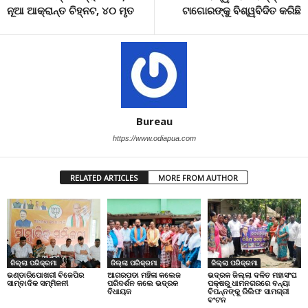
ନୂଆ ଆକ୍ରାନ୍ତ ଚିହ୍ନଟ, ୪୦ ମୃତ
ଟାଗୋରଙ୍କୁ ବିଶ୍ୱବିଦିତ କରିଛି
Bureau
https://www.odiapua.com
RELATED ARTICLES
MORE FROM AUTHOR
ଜିଲ୍ଲା ପରିକ୍ରମା
ଜିଲ୍ଲା ପରିକ୍ରମା
ଜିଲ୍ଲା ପରିକ୍ରମା
ଭଣ୍ଡାରିପୋଖରୀ ବିଜେପିର
ଆଗରପଡା ମହିଳା କଲେଜ
ଭଦ୍ରକ ଜିଲ୍ଲା ଦଳିତ ମହାସଂଘ
ସାମ୍ବାଦିକ ସମ୍ମିଳନୀ
ପରିଦର୍ଶନ କଲେ ଭଦ୍ରକ
ପକ୍ଷରୁ ଧାମନଗରରେ ବନ୍ୟା
ବିଧାୟକ
ବିପନ୍ନଙ୍କୁ ରିଲିଫ ସାମଗ୍ରୀ
ବଂଟନ