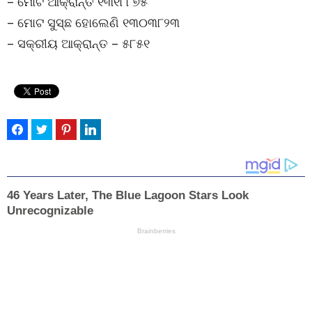
– ମୋଟ ଆକ୍ରାନ୍ତ ୧୩୧୮୮୭୫
– ମୋଟ ସୁସ୍ଛ ହୋଲେଣି ୧୩୦୩୮୨୩
– ସକ୍ରୀୟ ଆକ୍ରାନ୍ତ – ୫୮୫୧