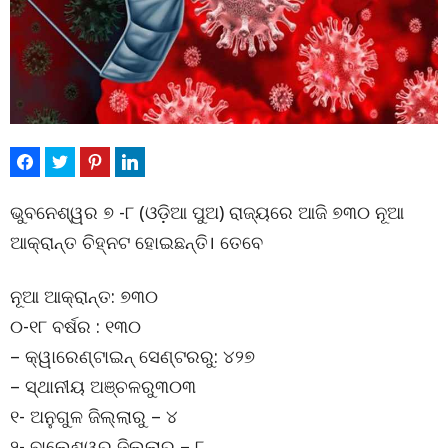
ଭୁବନେଶ୍ୱର ୭ -୮ (ଓଡ଼ିଆ ପୁଅ) ରାଜ୍ୟରେ ଆଜି ୭୩୦ ନୂଆ
ଆକ୍ରାନ୍ତ ଚିହ୍ନଟ ହୋଇଛନ୍ତି। ତେବେ
ନୂଆ ଆକ୍ରାନ୍ତ: ୭୩୦
୦-୧୮ ବର୍ଷର : ୧୩୦
– କ୍ୱାରେଣ୍ଟାଇନ୍ ସେଣ୍ଟରରୁ: ୪୨୭
– ସ୍ଥାନୀୟ ଅଞ୍ଚଳରୁ୩୦୩
୧- ଅନୁଗୁଳ ଜିଲ୍ଲାରୁ – ୪
୨- ବାଲେଶ୍ୱର ଜିଲ୍ଲାରୁ – ୮