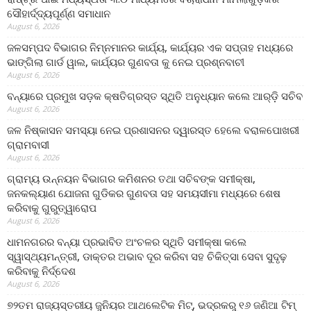
ସୌହାର୍ଦ୍ଦ୍ୟପୂର୍ଣ୍ଣ ସମାଧାନ
August 6, 2026
ଜଳସମ୍ପଦ ବିଭାଗର ନିମ୍ନମାନର କାର୍ଯ୍ୟ, କାର୍ଯ୍ୟର ଏକ ସପ୍ତାହ ମଧ୍ୟରେ
ଭାଙ୍ଗିଲା ଗାର୍ଡ ୱାଲ, କାର୍ଯ୍ୟର ଗୁଣବତା କୁ ନେଇ ପ୍ରଶ୍ନବାଚୀ
August 6, 2026
ବନ୍ୟାରେ ପ୍ରମୁଖ ସଡ଼କ କ୍ଷତିଗ୍ରସ୍ତ ସ୍ଥିତି ଅନୁଧ୍ୟାନ କଲେ ଆର୍‌ଡ଼ି ସଚିବ
August 6, 2026
ଜଳ ନିଷ୍କାସନ ସମସ୍ୟା ନେଇ ପ୍ରଶାସନର ଦ୍ୱାରସ୍ତ ହେଲେ ବରାଳପୋଖରୀ
ଗ୍ରାମବାସୀ
August 6, 2026
ଗ୍ରାମ୍ୟ ଉନ୍ନୟନ ବିଭାଗର କମିଶନର ତଥା ସଚିବଙ୍କ ସମୀକ୍ଷା,
ଜନକଲ୍ୟାଣ ଯୋଜନା ଗୁଡିକର ଗୁଣବତା ସହ ସମୟସୀମା ମଧ୍ୟରେ ଶେଷ
କରିବାକୁ ଗୁରୁତ୍ୱାରୋପ
August 6, 2026
ଧାମନଗରର ବନ୍ୟା ପ୍ରଭାବିତ ଅଂଚଳର ସ୍ଥିତି ସମୀକ୍ଷା କଲେ
ସ୍ୱାସ୍ଥ୍ୟମନ୍ତ୍ରୀ, ଡାକ୍ତର ଅଭାବ ଦୂର କରିବା ସହ ଚିକିତ୍ସା ସେବା ସୁଦୃଢ଼
କରିବାକୁ ନିର୍ଦ୍ଦେଶ
August 6, 2026
୭୨ତମ ରାଜ୍ୟସ୍ତରୀୟ ଜୁନିୟର ଆଥଲେଟିକ ମିଟ୍‌, ଭଦ୍ରକରୁ ୧୬ ଜଣିଆ ଟିମ୍