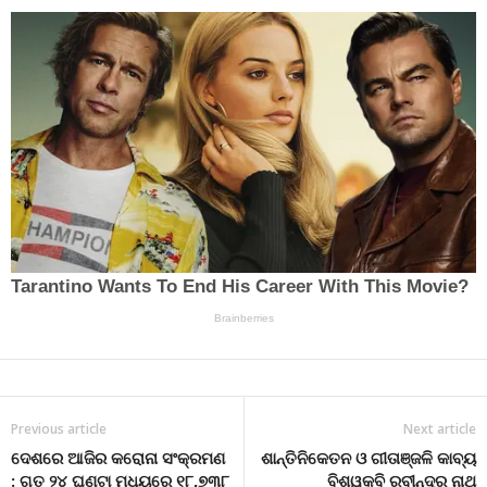
Previous article
Next article
ଦେଶରେ ଆଜିର କରୋନା ସଂକ୍ରମଣ
ଶାନ୍ତିନିକେତନ ଓ ଗୀତାଞ୍ଜଳି କାବ୍ୟ
: ଗତ ୨୪ ଘଣ୍ଟା ମଧ୍ୟରେ ୧୮,୭୩୮
ବିଶ୍ୱକବି ରବୀନ୍ଦ୍ର ନାଥ