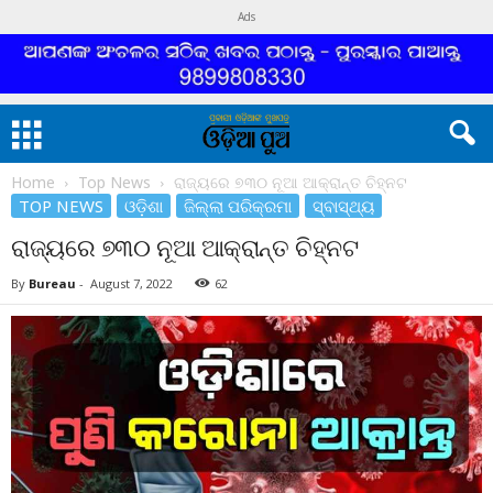
Ads
Home
Top News
ରାଜ୍ୟରେ ୭୩୦ ନୂଆ ଆକ୍ରାନ୍ତ ଚିହ୍ନଟ
TOP NEWS
ଓଡ଼ିଶା
ଜିଲ୍ଲା ପରିକ୍ରମା
ସ୍ବାସ୍ଥ୍ୟ
ରାଜ୍ୟରେ ୭୩୦ ନୂଆ ଆକ୍ରାନ୍ତ ଚିହ୍ନଟ
By
Bureau
-
August 7, 2022
62