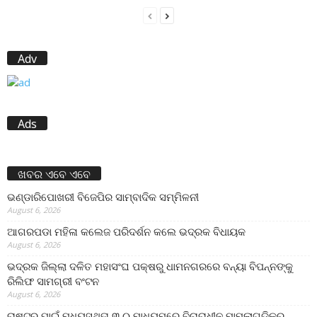
Adv
Ads
ଖବର ଏବେ ଏବେ
ଭଣ୍ଡାରିପୋଖରୀ ବିଜେପିର ସାମ୍ବାଦିକ ସମ୍ମିଳନୀ
August 6, 2026
ଆଗରପଡା ମହିଳା କଲେଜ ପରିଦର୍ଶନ କଲେ ଭଦ୍ରକ ବିଧାୟକ
August 6, 2026
ଭଦ୍ରକ ଜିଲ୍ଲା ଦଳିତ ମହାସଂଘ ପକ୍ଷରୁ ଧାମନଗରରେ ବନ୍ୟା ବିପନ୍ନଙ୍କୁ
ରିଲିଫ ସାମଗ୍ରୀ ବଂଟନ
August 6, 2026
ରାଷ୍ଟ୍ର ପାଇଁ ମଧ୍ୟସ୍ଥତା ୩.୦ ମାଧ୍ୟମରେ ବିଚାରାଧୀନ ମାମଲାଗୁଡ଼ିକର