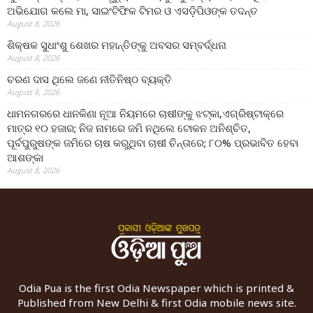
ଅଭିଯୋଗ କଲେ ମା, ସାଇଂଟିଫିକ ଟିମର ଓ ଏସଡ଼ିପିଓଙ୍କ ତଦନ୍ତ
August 8, 2026
ଶିକ୍ଷକ ସୁଧାଂଶୁ ଶେଖର ମହାନ୍ତିଙ୍କୁ ଅବସର ସମ୍ବର୍ଦ୍ଧନା
August 8, 2026
ଚରଣ ଦାସ ଥିଲେ ଜଣେ ନୀତିନିଷ୍ଠ ବ୍ୟକ୍ତି
August 8, 2026
ଧାମନଗରରେ ଧାନକିଣା ନୂଆ ନିୟମରେ ଚାଷୀଙ୍କୁ ଝଟ୍‌କା,ଏଗ୍ରିଷ୍ଟାକ୍‌ରେ
ମାତ୍ର ୧୦ ହଜାର; ନିଜ ନାମରେ ଜମି ନଥିଲେ ଟୋକନ ଅନିଶ୍ଚିତ,
ପୂର୍ବପୁରୁଷଙ୍କ ଜମିରେ ଚାଷ କରୁଥିବା ଚାଷୀ ଚିନ୍ତାରେ; ୮୦% ପ୍ରଭାବିତ ହେବା
ଆଶଙ୍କା
August 8, 2026
Odia Pua is the first Odia Newspaper which is printed &
Published from New Delhi & first Odia mobile news site.