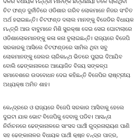
ଦଳର ବିଧାୟକ ମନ୍ତ୍ରୀ ମାନଙ୍କ ଛତ୍ରଛାୟା ତଳେ ଚାଲିଥିବା
ଚିଟ ଫଣ୍ଡ ଦୁର୍ନୀତିରେ ଓଡିଶାର ଗରିବ ଲୋକମାନେ ନିଜର ସଂଚିତ
ଅର୍ଥ ହରାଇଛନ୍ତି। ଚିଟଫଣ୍ଡ ଦଲାଲ ମାନଙ୍କୁ ବିଜେଡିର ବିଧାୟକ
ମନ୍ତ୍ରି ଆଉ ବାବୁମାନେ ମିଶି ସୁରକ୍ଷା ଦେଇ ସେଇ ଘୋଟାଲାରେ
ଓଡିଶାଲୋକମାନଙ୍କୁ କଳା କନା ବୁଲାଇଛନ୍ତି। ରାଜ୍ୟରେ ବିଜେପି
ସରକାରକୁ ଆସିଲେ ଚିଟଫଣ୍ଡରେ ସାମିଲ ଥିବା ସବୁ
ଲୋକମାନଙ୍କୁ ଜେଲର ଚାରିକାନ୍ଥ ଭିତରେ ପୁରାଇ ଦିଆଯିବ
ବୋଲି ଢେଙ୍କାନାଳରେ ଆୟୋଜିତ ବିଜୟ ସଙ୍କଳ୍ପ
ସମାବେଶରେ ଉଦବୋଧନ ଦେଇ କହିଛନ୍ତି ବିଜେପିର ରାଷ୍ଟ୍ରୀୟ
ଅଧ୍ୟକ୍ଷ ଅମିତ ଶାହ।
କେନ୍ଦ୍ରରେ ଓ ରାଜ୍ୟରେ ବିଜେପି ସରକାର ଆସିବାକୁ ହେଲେ
ଦୁଇଟା ଯାକ ଭୋଟ ବିଜେପିକୁ ଦେବାକୁ ପଡିବ। ଆସନ୍ତା
ନିର୍ବାଚନରେ ଢେଙ୍କାନାଳରେ ସାଂସଦ ପାର୍ଥୀ ରୁଦ୍ରନାରାୟଣ ପାଣି
ସହ ଢେଙ୍କାନାଳର ବିଧାୟକ ପାର୍ଥୀ କୃଷ୍ନ ଚନ୍ଦ୍ର ପାତ୍ର,