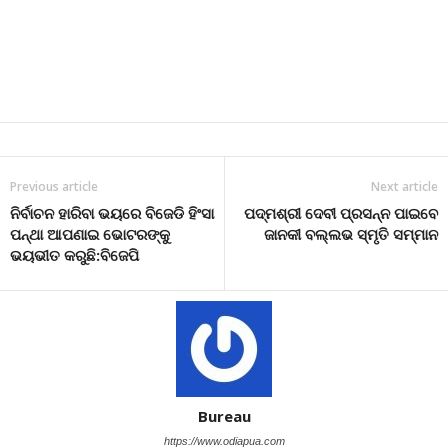
Previous article
Next article
ନିର୍ବାଚନ ହାରିବା ଭୟରେ ବିଜେଡି ହିଂସା
ପଦ୍ମଶ୍ରୀ ଦେବୀ ପ୍ରସନ୍ନ ପାଇବେ
ପନ୍ଥା ଆପଣାଇ ଭୋଟରଙ୍କୁ
ଜାନକୀ ବଲ୍ଲଭ ସ୍ମୃତି ସମ୍ମାନ
ଭୟଭୀତ କରୁଛି:ବିଜେପି
Bureau
https://www.odiapua.com