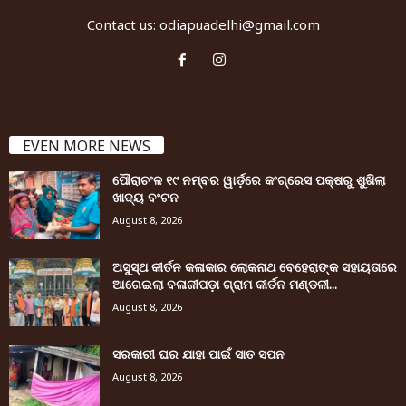
Contact us:
odiapuadelhi@gmail.com
EVEN MORE NEWS
ପୌରାଚଂଳ ୧୯ ନମ୍ବର ୱାର୍ଡ଼ରେ କଂଗ୍ରେସ ପକ୍ଷରୁ ଶୁଖିଲା
ଖାଦ୍ୟ ବଂଟନ
August 8, 2026
ଅସୁସ୍ଥ କୀର୍ତନ କଳାକାର ଲୋକନାଥ ବେହେରାଙ୍କ ସହାୟତାରେ
ଆଗେଇଲା ବଳାଜୀପଡ଼ା ଗ୍ରାମ କୀର୍ତନ ମଣ୍ଡଳୀ...
August 8, 2026
ସରକାରୀ ଘର ଯାହା ପାଇଁ ସାତ ସପନ
August 8, 2026