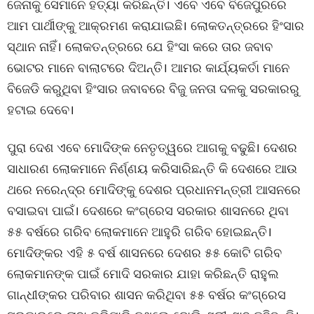
ଜେନାକୁ ସେମାନେ ହତ୍ୟା କରିଛନ୍ତି। ଏବେ ଏବେ ବିଜେପୁରରେ
ଆମ ପାର୍ଥୀଙ୍କୁ ଆକ୍ରମଣ କରାଯାଇଛି। ଲୋକତନ୍ତ୍ରରେ ହିଂସାର
ସ୍ଥାନ ନାହିଁ। ଲୋକତନ୍ତ୍ରରେ ଯେ ହିଂସା କରେ ତାର ଜବାବ
ଭୋଟର ମାନେ ବାଲାଟରେ ଦିଅନ୍ତି। ଆମର କାର୍ଯ୍ୟକର୍ତା ମାନେ
ବିଜେଡି କରୁଥିବା ହିଂସାର ଜବାବରେ ବିଜୁ ଜନତା ଦଳକୁ ସରକାରରୁ
ହଟାଇ ଦେବେ।
ପୁରା ଦେଶ ଏବେ ମୋଦିଙ୍କ ନେତୃତ୍ୱରେ ଆଗକୁ ବଢୁଛି। ଦେଶର
ସାଧାରଣ ଲୋକମାନେ ନିର୍ଣ୍ଣୟ କରିସାରିଛନ୍ତି କି ଦେଶରେ ଆଉ
ଥରେ ନରେନ୍ଦ୍ର ମୋଦିଙ୍କୁ ଦେଶର ପ୍ରଧାନମନ୍ତ୍ରୀ ଆସନରେ
ବସାଇବା ପାଇଁ। ଦେଶରେ କଂଗ୍ରେସ ସରକାର ଶାସନରେ ଥିବା
୫୫ ବର୍ଷରେ ଗରିବ ଲୋକମାନେ ଆହୁରି ଗରିବ ହୋଇଛନ୍ତି।
ମୋଦିଙ୍କର ଏହି ୫ ବର୍ଷ ଶାସନରେ ଦେଶର ୫୫ କୋଟି ଗରିବ
ଲୋକମାନଙ୍କ ପାଇଁ ମୋଦି ସରକାର ଯାହା କରିଛନ୍ତି ରାହୁଲ
ଗାନ୍ଧୀଙ୍କର ପରିବାର ଶାସନ କରିଥିବା ୫୫ ବର୍ଷର କଂଗ୍ରେସ