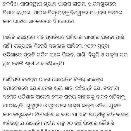
ହଳଦିଆ-ପାରାଦ୍ୱୀପ ଗ୍ୟାସ ପାଇପ ଲାଇନ, ଝାରସଗୁଡାରେ
ବିମାନ ବନ୍ଦର, ପାଇକ ବିଦ୍ରୋହକୁ ବିଶ୍ୱରେ ମାନ୍ୟତା ଦେବାର
କାମ ଭାଜପା ସରକାରରେ ହିଁ ହୋଇଛି।
ଆଜିବି ରାଜ୍ୟରେ ୩୫ ପ୍ରତିଶତ ପରିବାର ପାଖରେ ପିଇବା ପାଣି
ନାହିଁ। ରାଜ୍ୟରେ ବିଜେପି ସରକାର ଆସିଲେ ୨୦୨୨ ସୁଦ୍ଦା
ଓଡିଶାରେ ପ୍ରତି ଗରିବ ଘରେ ପିଇବା ପାଣି, ବିଜୁଳି ଓ ପକ୍କା ଘର
ଥିବ ବୋଲି ଶ୍ରୀ ଶାହ କହିଛନ୍ତି।
ସେହିପରି ବଡମ୍ବା ଠାରେ ଆୟୋଜିତ ବିଜୟ ସଂକଳ୍ପ
ସମାବେଶରେ ଯୋଗଦେଇ ଶ୍ରୀ ଶାହା କହିଛନ୍ତି ଯେ, ବଡମ୍ବା
ସମେତ ଓଡିଶାର ଅନେକ ଲୋକ ରାଜ୍ୟ ବାହାରକୁ ଦାଦନ ଖଟିବାକୁ
ଯାଉଛନ୍ତି। ଗୁଜୁରାତ ଓ ସୁରତରେ ଲକ୍ଷ ଲକ୍ଷ ଓଡିଆ ଯୁବକ
କାମ କରୁଛନ୍ତି। ନିଜ ପରିବାର ବାପା ମା ଏବଂ ପତ୍ନୀକୁ ଛାଡି ଦାଦନ
ଖଟିବାକୁ ଯାଉଛନ୍ତି। ନବୀନ ବାବୁ ୨୦ ବର୍ଷ ଭିତରେ କୌଣସି