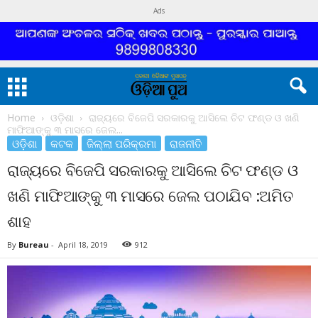
Ads
Home
ଓଡ଼ିଶା
ରାଜ୍ୟରେ ବିଜେପି ସରକାରକୁ ଆସିଲେ ଚିଟ ଫଣ୍ଡ ଓ ଖଣି
ମାଫିଆଙ୍କୁ ୩ ମାସରେ ଜେଲ...
ଓଡ଼ିଶା
କଟକ
ଜିଲ୍ଲା ପରିକ୍ରମା
ରାଜନୀତି
ରାଜ୍ୟରେ ବିଜେପି ସରକାରକୁ ଆସିଲେ ଚିଟ ଫଣ୍ଡ ଓ
ଖଣି ମାଫିଆଙ୍କୁ ୩ ମାସରେ ଜେଲ ପଠାଯିବ :ଅମିତ
ଶାହ
By
Bureau
-
April 18, 2019
912