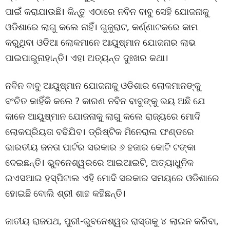
ପାଇଁ କରାଯାଉଛି। କିନ୍ତୁ ଏଠାରେ ନବିନ ବାବୁ ସେହି ଯୋଜନାକୁ
ଓଡିଶାରେ ଲାଗୁ କଲେ ନାହିଁ। ଗୁଜୁରାଟ, କର୍ଣ୍ଣାଟକରେ କାମ
କରୁଥିବା ଓଡିଆ ଲୋକମାନେ ଆୟୁଷ୍ମାନ ଯୋଜନାର ଲାଭ
ପାଇପାରୁନାହାନ୍ତି। ଏହା ଅତ୍ୟନ୍ତ ଦୁଃଖର କଥା।
ନବିନ ବାବୁ ଆୟୁଷ୍ମାନ ଯୋଜନାକୁ ଓଡିଶାର ଲୋକମାନଙ୍କୁ
ବଂଚିତ କାହିଁକି କଲେ ? କାରଣ ନବିନ ବାବୁଙ୍କୁ ଭୟ ଅଛି ଯେ
କାଳେ ଆୟୁଷ୍ମାନ ଯୋଜନାକୁ ଲାଗୁ କଲେ ରାଜ୍ୟରେ ମୋଦି
ଲୋକପ୍ରିୟତା ବଢିଯିବ। ଡ୍ରିଷ୍ଟିକ ମିନେରାଲ ଫଣ୍ଡରେ
ଭାରତୀୟ ଜନତା ପାର୍ଟର ସରକାର ୬ ହଜାର କୋଟି ଟଙ୍କା
ଦେଇଛନ୍ତି। ଭୁବନେଶ୍ୱରରେ ଆଇଆଇଟି, ଅତ୍ୟାଧୁନିକ
ଇଏସଆଇ ହସ୍ପିଟାଲ ଏହି ମୋଦି ସରକାର ସମୟରେ ଓଡିଶାରେ
ହୋଇଛି ବୋଲି ଶ୍ରୀ ଶାହ କହିଛନ୍ତି।
ଜାତୀୟ ରାଜପଥ, ପୁରୀ-ଭୁବନେଶ୍ୱର ରାସ୍ତାକୁ ୪ ଲାଇନ କରିବା,