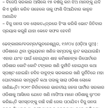
– ବିଜେପି ସରକାର ଆସିଲେ ୧୫ ବର୍ଷରୁ କମ ଝିଅ ମାନଙ୍କୁ ଯଦି
କିଏ ଦୁର୍ଷମ କରିବ ତାହେଲେ ତାକୁ ଫାଶି ଦିଆଯିବାର କାନୁନ
ଅଣାଯିବ
– ବିଜୁ ଜନତା ଦଳ ଲୋକତନ୍ତ୍ରରେ ହିଂସା କରିକି ଭୋଟ ଜିତିବାର
ପ୍ରୟାସ କରୁଛି ଯାହା କେବେ ସଫଳ ହେବନି
ଢେଙ୍କାନାଳ/ବଡମ୍ବା/ଭୁବନେଶ୍ୱର, ୧୬/୦୪ (ଓଡ଼ିଆ ପୁଅ) :
ଓଡିଶାରେ ଥିବା ମୁଲ୍ୟବାନ ଖଣିଜ ସମ୍ପଦକୁ ଲୁଟ କରାଯାଇଛି।
ଏହାର ଯାଂଚ ପାଇଁ ହୋଇଥିବା ଶାହ କମିଶନଙ୍କ ରିପୋର୍ଟରେ
ଓଡିଶାର କୋଟି କୋଟି ଟଙ୍କାର ଖଣି ଦୁର୍ନୀତି ହୋଇଥିବା କଥା
ସ୍ପଷ୍ଟ ହୋଇଛି। ନବିନ ବାବୁଙ୍କ ସରକାରର ଖଣି ଦୁର୍ନିତିରେ ମହା
ଘୋଟାଲାରେ ସମ୍ପୃକ୍ତି କଥା ପଦାକୁ ସାରା ଓଡିଶା ଲୋକେ
ଜାଣିଛନ୍ତି। ୨୦୧୯ ନିର୍ବାଚନରେ ଭାରତୀୟ ଜନତା ପାର୍ଟୀର ସରକାର
ଓଡିଶାକୁ ଆସିଲେ ଯେତେ ଖଣି ମାଫିଆ ମାନେ ଓଡିଶାକୁ ଲୁଂଠନ
କରିଛନ୍ତି ସମସ୍ତଙ୍କୁ ବାଛି ବାଛି ଜେଲ ପଠାଯିବ। ବିଜୁ ଜନତା