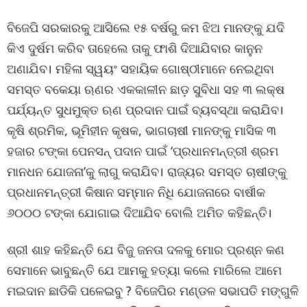
ବିଜେପି ସରକାରକୁ ଆସିଲେ ୧୫ ବର୍ଷରୁ କମ ଝିଅ ମାନଙ୍କୁ ଯଦି
କିଏ ଦୁର୍ଷମ କରିବ ତାହେଲେ ତାକୁ ଫାଶି ଦିଆଯିବାର କାନୁନ
ଅଣାଯିବ। ମହିଳା ସ୍ୱୟଂ ସହାୟିକ ଗୋଷ୍ଠୀମାନେ ନେଇଥିବା
ସମସ୍ତ ବକେୟା ଋଣର ଏକକାଳୀନ ଛାଡ଼ ସୁବିଧା ସହ ୩ ଲକ୍ଷ
ପର୍ଯ୍ୟନ୍ତ ସୁଧମୁକ୍ତ ଋଣ ପ୍ରଦାନ ପାଇଁ ବ୍ୟବସ୍ଥା କରାଯିବ।
କୃଷି ଶ୍ରମିକ, ଭୂମିହୀନ କୃଷକ, ଭାଗଚାଷୀ ମାନଙ୍କୁ ମାସିକ ୩
ହଜାର ଟଙ୍କା ପେନସନ୍ ପଦାନ ପାଇଁ ‘ପ୍ରଧାନମନ୍ତ୍ରୀ ଶ୍ରମ
ମାନଧନ ଯୋଜନା’କୁ ଲାଗୁ କରାଯିବ। ରାଜ୍ୟର ସମସ୍ତ ଚାଷୀଙ୍କୁ
ପ୍ରଧାନମନ୍ତ୍ରୀ କିଷାନ ସମ୍ମାନ ନିଧି ଯୋଜନାରେ ବାର୍ଷୀକ
୬୦୦୦ ଟଙ୍କା ଯୋଗାଇ ଦିଆଯିବ ବୋଲି ଅମିତ କହିଛନ୍ତି।
ଶ୍ରୀ ଶାହ କହିଛନ୍ତି ଯେ ବିଜୁ ଜନତା ଦଳକୁ ମୋର ପ୍ରଶ୍ନ କଣ
ସେମାନେ ଭାବୁଛନ୍ତି ଯେ ଆମକୁ ହତ୍ୟା କଲେ ମାରିଲେ ଆମେ
ମଇଦାନ ଛାଡିକି ପଳେଇବୁ ? ବିଜେପିର ମଣ୍ଡଳ ସଭାପତି ମଙ୍ଗୁଳି