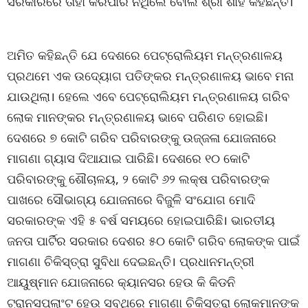
ସରକାରରେ ତାହା କରିପାରି ନଥିଲେ ବୋଲି ଶ୍ରୀ ଶାହ କହିଛନ୍ତି।
ଅମିତ କହିଛନ୍ତି ଯେ ଦେଶରେ ପେଟ୍ରୋଲିୟମ ମନ୍ତ୍ରଣାଳୟ
ପ୍ରଥମେ ଏକ ଉଦ୍ୟୋଗ ପତିଙ୍କର ମନ୍ତ୍ରଣାଳୟ ଭାବେ ମନା
ଯାଉଥିଲା। ହେଲେ ଏବେ ପେଟ୍ରୋଲିୟମ ମନ୍ତ୍ରଣାଳୟ ଗରିବ
ଲୋକ ମାନଙ୍କର ମନ୍ତ୍ରଣାଳୟ ଭାବେ ପରିଣତ ହୋଇଛି।
ଦେଶରେ ୭ କୋଟି ଗରିବ ପରିବାରଙ୍କୁ ଉଜ୍ଜଳା ଯୋଜନାରେ
ମାଗଣା ଗ୍ୟାସ ଦିଆଯାଇ ପାରିଛି। ଦେଶରେ ୧୦ କୋଟି
ପରିବାରଙ୍କୁ ଶୌଚାଳୟ, ୨ କୋଟି ୬୨ ଲକ୍ଷ ପରିବାରଙ୍କ
ପାଖରେ ସୌଭାଗ୍ୟ ଯୋଜନାରେ ବିଜୁଳି ସଂଯୋଗ ମୋଦି
ସରକାରଙ୍କ ଏହି ୫ ବର୍ଷ ସମୟରେ ହୋଇପାରିଛି। ଭାରତୀୟ
ଜନତା ପାର୍ଟିର ସରକାର ଦେଶର ୫୦ କୋଟି ଗରିବ ଲୋକଙ୍କ ପାଇଁ
ମାଗଣା ଚିକିସ୍ତ୍ରା ସୁବିଧା ଦେଇଛନ୍ତି। ପ୍ରଧାନମନ୍ତ୍ରୀ
ଆୟୁଷ୍ମାନ ଯୋଜନାରେ କ୍ୟାନସର ହେଉ କି କିଡନି
ଟ୍ରାନସପ୍ଲାଂଟ ହେଉ ସବୁଥିରେ ମାଗଣା ଚିକିସ୍ତ୍ରା ଲୋକମାନଙ୍କ