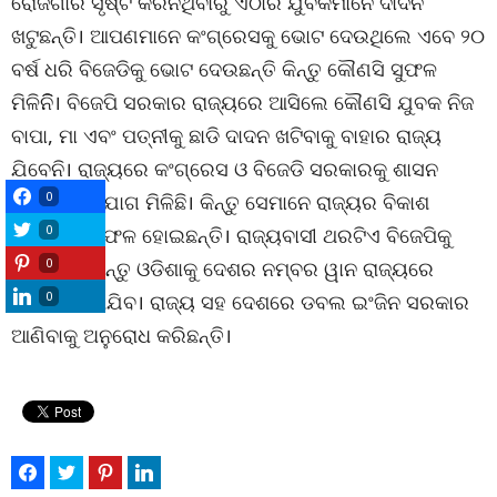
ରୋଜଗାର ସୃଷ୍ଟି କରିନିଥିବାରୁ ଏଠାର ଯୁବକମାନେ ଦାଦନ
ଖଟୁଛନ୍ତି। ଆପଣମାନେ କଂଗ୍ରେସକୁ ଭୋଟ ଦେଉଥିଲେ ଏବେ ୨୦
ବର୍ଷ ଧରି ବିଜେଡିକୁ ଭୋଟ ଦେଉଛନ୍ତି କିନ୍ତୁ କୌଣସି ସୁଫଳ
ମିଳିନିି। ବିଜେପି ସରକାର ରାଜ୍ୟରେ ଆସିଲେ କୌଣସି ଯୁବକ ନିଜ
ବାପା, ମା ଏବଂ ପତ୍ନୀକୁ ଛାଡି ଦାଦନ ଖଟିବାକୁ ବାହାର ରାଜ୍ୟ
ଯିବେନି। ରାଜ୍ୟରେ କଂଗ୍ରେସ ଓ ବିଜେଡି ସରକାରକୁ ଶାସନ
0
କରିବାର ସୁଯୋଗ ମିଳିଛି। କିନ୍ତୁ ସେମାନେ ରାଜ୍ୟର ବିକାଶ
0
କରିବାରେ ବିଫଳ ହୋଇଛନ୍ତି। ରାଜ୍ୟବାସୀ ଥରଟିଏ ବିଜେପିକୁ
0
ସୁଯୋଗ ଦିଅନ୍ତୁ ଓଡିଶାକୁ ଦେଶର ନମ୍ବର ୱାନ ରାଜ୍ୟରେ
0
ପରିଣତ କରାଯିବ। ରାଜ୍ୟ ସହ ଦେଶରେ ଡବଲ ଇଂଜିନ ସରକାର
ଆଣିବାକୁ ଅନୁରୋଧ କରିଛନ୍ତି।