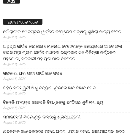
Ads
ଖବର ଏବେ ଏବେ
ପୌରାଚଂଳ ୧୯ ନମ୍ବର ୱାର୍ଡ଼ରେ କଂଗ୍ରେସ ପକ୍ଷରୁ ଶୁଖିଲା ଖାଦ୍ୟ ବଂଟନ
August 8, 2026
ଅସୁସ୍ଥ କୀର୍ତନ କଳାକାର ଲୋକନାଥ ବେହେରାଙ୍କ ସହାୟତାରେ ଆଗେଇଲା
ବଳାଜୀପଡ଼ା ଗ୍ରାମ କୀର୍ତନ ମଣ୍ଡଳୀ ରକ୍ତଦାନ ସହ ଚିକିତ୍ସା ଖର୍ଚ୍ଚରେ
ସହଯୋଗ, ସରକାରୀ ସହାୟତା ପାଇଁ ନିବେଦନ
August 8, 2026
ସରକାରୀ ଘର ଯାହା ପାଇଁ ସାତ ସପନ
August 8, 2026
ତିହିଡି଼ ସରସ୍ୱତୀ ଶିଶୁ ବିଦ୍ୟାମନ୍ଦିରରେ ଜ୍ଞାନ ବିଜ୍ଞାନ ମେଳା
August 8, 2026
ବିଜେଡି ପଂଚାୟତ ସଭାପତି ବିପନ୍ନଙ୍କୁ ବାଂଟିଲେ ଶୁଖିଲାଖାଦ୍ୟ
August 8, 2026
ସମାଜସେବୀ ଜ୍ଞାନେନ୍ଦ୍ର ଦାସଙ୍କୁ ଶ୍ରଦ୍ଧାଞ୍ଜଳୀ
August 8, 2026
ଯୁବକଙ୍କ ସନ୍ଦେହଜନକ ମୃତ୍ୟୁ ଘଟଣା ,ପୁଅକୁ ହତ୍ୟା କାରାଯାଇଥିବା ନେଇ