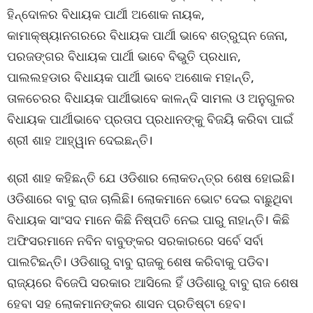
ହିନ୍ଦୋଳର ବିଧାୟକ ପାର୍ଥୀ ଅଶୋକ ନାୟକ,
କାମାକ୍ଷ୍ୟାନଗରରେ ବିଧାୟକ ପାର୍ଥୀ ଭାବେ ଶତ୍ରୁଘ୍ନ ଜେନା,
ପରଜଙ୍ଗର ବିଧାୟକ ପାର୍ଥୀ ଭାବେ ବିଭୁତି ପ୍ରଧାନ,
ପାଲଲହଡାର ବିଧାୟକ ପାର୍ଥୀ ଭାବେ ଅଶୋକ ମହାନ୍ତି,
ତାଳଚେରର ବିଧାୟକ ପାର୍ଥୀଭାବେ କାଳନ୍ଦି ସାମଲ ଓ ଅନୁଗୁଳର
ବିଧାୟକ ପାର୍ଥୀଭାବେ ପ୍ରତାପ ପ୍ରଧାନଙ୍କୁ ବିଜୟି କରିବା ପାଇଁ
ଶ୍ରୀ ଶାହ ଆହ୍ୱାନ ଦେଇଛନ୍ତି।
ଶ୍ରୀ ଶାହ କହିଛନ୍ତି ଯେ ଓଡିଶାର ଲୋକତନ୍ତ୍ର ଶେଷ ହୋଇଛି।
ଓଡିଶାରେ ବାବୁ ରାଜ ଚାଲିଛି। ଲୋକମାନେ ଭୋଟ ଦେଇ ବାଛୁଥିବା
ବିଧାୟକ ସାଂସଦ ମାନେ କିଛି ନିଷ୍ପତି ନେଇ ପାରୁ ନାହାନ୍ତି। କିଛି
ଅଫିସରମାନେ ନବିନ ବାବୁଙ୍କର ସରକାରରେ ସର୍ବେ ସର୍ବା
ପାଲଟିଛନ୍ତି। ଓଡିଶାରୁ ବାବୁ ରାଜକୁ ଶେଷ କରିବାକୁ ପଡିବ।
ରାଜ୍ୟରେ ବିଜେପି ସରକାର ଆସିଲେ ହିଁ ଓଡିଶାରୁ ବାବୁ ରାଜ ଶେଷ
ହେବା ସହ ଲୋକମାନଙ୍କର ଶାସନ ପ୍ରତିଷ୍ଟା ହେବ।