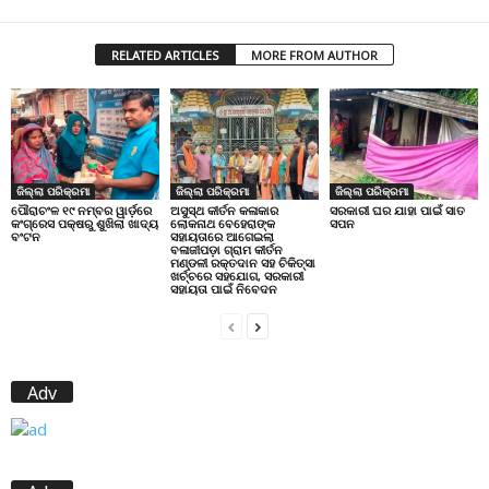
RELATED ARTICLES
MORE FROM AUTHOR
ଜିଲ୍ଲା ପରିକ୍ରମା
ଜିଲ୍ଲା ପରିକ୍ରମା
ଜିଲ୍ଲା ପରିକ୍ରମା
ପୌରାଚଂଳ ୧୯ ନମ୍ବର ୱାର୍ଡ଼ରେ
ଅସୁସ୍ଥ କୀର୍ତନ କଳାକାର
ସରକାରୀ ଘର ଯାହା ପାଇଁ ସାତ
କଂଗ୍ରେସ ପକ୍ଷରୁ ଶୁଖିଲା ଖାଦ୍ୟ
ଲୋକନାଥ ବେହେରାଙ୍କ
ସପନ
ବଂଟନ
ସହାୟତାରେ ଆଗେଇଲା
ବଳାଜୀପଡ଼ା ଗ୍ରାମ କୀର୍ତନ
ମଣ୍ଡଳୀ ରକ୍ତଦାନ ସହ ଚିକିତ୍ସା
ଖର୍ଚ୍ଚରେ ସହଯୋଗ, ସରକାରୀ
ସହାୟତା ପାଇଁ ନିବେଦନ
Adv