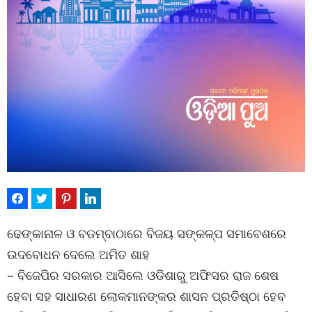
ଢେଙ୍କାନାଳ ଓ ବଡମ୍ବାଠାରେ ବିଜୟ ସଙ୍କଳ୍ପ ସମାବେଶରେ
ଉଦବୋଧନ ଦେଲେ ଅମିତ ଶାହ
– ବିଜେପିର ସରକାର ଆସିଲେ ଓଡିଶାରୁ ଅଫିସର ରାଜ ଶେଷ
ହେବା ସହ ସାଧାରଣ ଲୋକମାନଙ୍କର ଶାସନ ପ୍ରତିଷ୍ଠା ହେବ