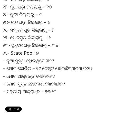
୧୮- ନୂଆପଡ଼ା ଜିଲ୍ଲାରୁ – ୧୦
୧୯- ପୁରୀ ଜିଲ୍ଲାରୁ – ୯
୨୦- ରାୟଗଡ଼ା ଜିଲ୍ଲାରୁ – ୪
୨୧- ସମ୍ବଲପୁର ଜିଲ୍ଲାରୁ – ୮
୨୨- ସୋନପୁର ଜିଲ୍ଲାରୁ – ୬
୨୩- ସୁନ୍ଦରଗଡ଼ ଜିଲ୍ଲାରୁ – ୩୪
୨୪- State Pool: ୭
– ନୂଆ ସୁସ୍ଥ ହୋଇଥିଲେ୩୧୯
– ମୋଟ କୋଭିଡ୍ – ୧୯ ଟେଷ୍ଟ ହୋଇଛି୩୩୦୩୫୪୧୨
– ମୋଟ ଆକ୍ରାନ୍ତ ୧୩୨୫୨୬୪
– ମୋଟ ସୁସ୍ଛ ହୋଲେଣି ୧୩୧୩୬୭୯
– ସକ୍ରୀୟ ଆକ୍ରାନ୍ତ – ୨୩୬୮