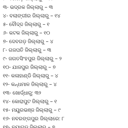
୩- ଭଦ୍ରକ ଜିଲ୍ଲାରୁ – ୩
୪- ବଲାଙ୍ଗୀର ଜିଲ୍ଲାରୁ – ୧୪
୫- ବୌଦ୍ଦ ଜିଲ୍ଲାରୁ – ୧
୬- କଟକ ଜିଲ୍ଲାରୁ – ୧୦
୭- ଦେବଗଡ଼ ଜିଲ୍ଲାରୁ – ୪
୮- ଗଜପତି ଜିଲ୍ଲାରୁ – ୩
୯- ଜଗତସିଂହପୁର ଜିଲ୍ଲାରୁ – ୨
୧୦- ଯାଜପୁର ଜିଲ୍ଲାରୁ – ୭
୧୧- କଳାହାଣ୍ଡି ଜିଲ୍ଲାରୁ – ୪
୧୨- କନ୍ଧମାଳ ଜିଲ୍ଲାରୁ – ୪
୧୩- ଖୋର୍ଦ୍ଧାରୁ: ୩୨
୧୪- କୋରାପୁଟ ଜିଲ୍ଲାରୁ – ୧
୧୫- ମୟୁରଭଞ୍ଜ ଜିଲ୍ଲାରୁ – ୯
୧୬- ନବରଙ୍ଗପୁର ଜିଲ୍ଲାରେ: ୮
୧୭- ନୟାଗଡ଼ ଜିଲ୍ଲାରୁ – ୭