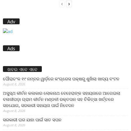
Adv
Ads
ଖବର ଏବେ ଏବେ
ପୌରାଚଂଳ ୧୯ ନମ୍ବର ୱାର୍ଡ଼ରେ କଂଗ୍ରେସ ପକ୍ଷରୁ ଶୁଖିଲା ଖାଦ୍ୟ ବଂଟନ
August 8, 2026
ଅସୁସ୍ଥ କୀର୍ତନ କଳାକାର ଲୋକନାଥ ବେହେରାଙ୍କ ସହାୟତାରେ ଆଗେଇଲା
ବଳାଜୀପଡ଼ା ଗ୍ରାମ କୀର୍ତନ ମଣ୍ଡଳୀ ରକ୍ତଦାନ ସହ ଚିକିତ୍ସା ଖର୍ଚ୍ଚରେ
ସହଯୋଗ, ସରକାରୀ ସହାୟତା ପାଇଁ ନିବେଦନ
August 8, 2026
ସରକାରୀ ଘର ଯାହା ପାଇଁ ସାତ ସପନ
August 8, 2026