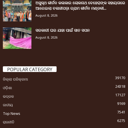
ଅସୁସ୍ଥ କୀର୍ତନ କଳାକାର ଲୋକନାଥ ବେହେରାଙ୍କ ସହାୟତାରେ
ଆଗେଇଲା ବଳାଜୀପଡ଼ା ଗ୍ରାମ କୀର୍ତନ ମଣ୍ଡଳୀ...
August 8, 2026
ସରକାରୀ ଘର ଯାହା ପାଇଁ ସାତ ସପନ
August 8, 2026
POPULAR CATEGORY
39170
ଜିଲ୍ଲା ପରିକ୍ରମା
24318
ଓଡ଼ିଶା
17127
ଭଦ୍ରକ
9169
ଜାତୀୟ
7541
Top News
6275
ରାଜନୀତି