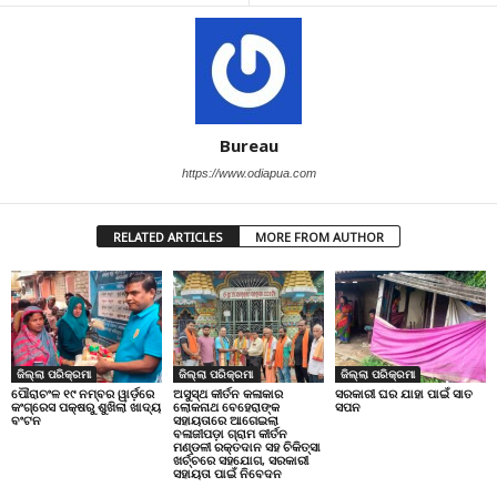
Bureau
https://www.odiapua.com
RELATED ARTICLES
MORE FROM AUTHOR
ଜିଲ୍ଲା ପରିକ୍ରମା
ଜିଲ୍ଲା ପରିକ୍ରମା
ଜିଲ୍ଲା ପରିକ୍ରମା
ପୌରାଚଂଳ ୧୯ ନମ୍ବର ୱାର୍ଡ଼ରେ
ଅସୁସ୍ଥ କୀର୍ତନ କଳାକାର
ସରକାରୀ ଘର ଯାହା ପାଇଁ ସାତ
କଂଗ୍ରେସ ପକ୍ଷରୁ ଶୁଖିଲା ଖାଦ୍ୟ
ଲୋକନାଥ ବେହେରାଙ୍କ
ସପନ
ବଂଟନ
ସହାୟତାରେ ଆଗେଇଲା
ବଳାଜୀପଡ଼ା ଗ୍ରାମ କୀର୍ତନ
ମଣ୍ଡଳୀ ରକ୍ତଦାନ ସହ ଚିକିତ୍ସା
ଖର୍ଚ୍ଚରେ ସହଯୋଗ, ସରକାରୀ
ସହାୟତା ପାଇଁ ନିବେଦନ