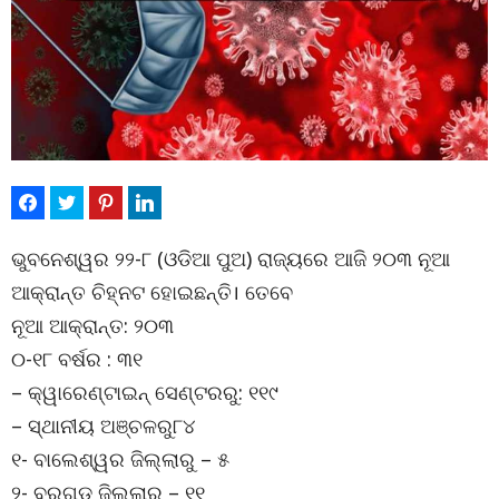
ଭୁବନେଶ୍ୱର ୨୨-୮ (ଓଡିଆ ପୁଅ) ରାଜ୍ୟରେ ଆଜି ୨୦୩ ନୂଆ
ଆକ୍ରାନ୍ତ ଚିହ୍ନଟ ହୋଇଛନ୍ତି। ତେବେ
ନୂଆ ଆକ୍ରାନ୍ତ: ୨୦୩
୦-୧୮ ବର୍ଷର : ୩୧
– କ୍ୱାରେଣ୍ଟାଇନ୍ ସେଣ୍ଟରରୁ: ୧୧୯
– ସ୍ଥାନୀୟ ଅଞ୍ଚଳରୁ୮୪
୧- ବାଲେଶ୍ୱର ଜିଲ୍ଲାରୁ – ୫
୨- ବରଗଡ଼ ଜିଲ୍ଲାରୁ – ୧୧