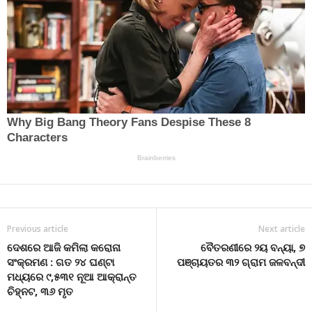
Previous article
Next article
ଦେଶରେ ଆଜି କମିଲା କରୋନା
ବୈତରଣୀରେ ୨ୟ ବନ୍ୟା, ୭
ସଂକ୍ରମଣ : ଗତ ୨୪ ଘଣ୍ଟା
ପଞ୍ଚାୟତର ୩୨ ଗ୍ରାମ ଜଳବନ୍ଦୀ
ମଧ୍ୟରେ ୯,୫୩୧ ନୂଆ ଆକ୍ରାନ୍ତ
ଚିହ୍ନଟ, ୩୬ ମୃତ