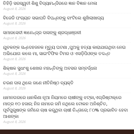
ତିହିଡି଼ ସରସ୍ୱତୀ ଶିଶୁ ବିଦ୍ୟାମନ୍ଦିରରେ ଜ୍ଞାନ ବିଜ୍ଞାନ ମେଳା
August 8, 2026
ବିଜେଡି ପଂଚାୟତ ସଭାପତି ବିପନ୍ନଙ୍କୁ ବାଂଟିଲେ ଶୁଖିଲାଖାଦ୍ୟ
August 8, 2026
ସମାଜସେବୀ ଜ୍ଞାନେନ୍ଦ୍ର ଦାସଙ୍କୁ ଶ୍ରଦ୍ଧାଞ୍ଜଳୀ
August 8, 2026
ଯୁବକଙ୍କ ସନ୍ଦେହଜନକ ମୃତ୍ୟୁ ଘଟଣା ,ପୁଅକୁ ହତ୍ୟା କାରାଯାଇଥିବା ନେଇ
ଅଭିଯୋଗ କଲେ ମା, ସାଇଂଟିଫିକ ଟିମର ଓ ଏସଡ଼ିପିଓଙ୍କ ତଦନ୍ତ
August 8, 2026
ଶିକ୍ଷକ ସୁଧାଂଶୁ ଶେଖର ମହାନ୍ତିଙ୍କୁ ଅବସର ସମ୍ବର୍ଦ୍ଧନା
August 8, 2026
ଚରଣ ଦାସ ଥିଲେ ଜଣେ ନୀତିନିଷ୍ଠ ବ୍ୟକ୍ତି
August 8, 2026
ଧାମନଗରରେ ଧାନକିଣା ନୂଆ ନିୟମରେ ଚାଷୀଙ୍କୁ ଝଟ୍‌କା,ଏଗ୍ରିଷ୍ଟାକ୍‌ରେ
ମାତ୍ର ୧୦ ହଜାର; ନିଜ ନାମରେ ଜମି ନଥିଲେ ଟୋକନ ଅନିଶ୍ଚିତ,
ପୂର୍ବପୁରୁଷଙ୍କ ଜମିରେ ଚାଷ କରୁଥିବା ଚାଷୀ ଚିନ୍ତାରେ; ୮୦% ପ୍ରଭାବିତ ହେବା
ଆଶଙ୍କା
August 8, 2026