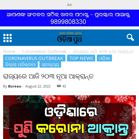
Ads
Home
Coronavirus Outbreak
ରାଜ୍ୟରେ ଆଜି ୨୦୩ ନୂଆ ଆକ୍ରାନ୍ତ
CORONAVIRUS OUTBREAK
TOP NEWS
ଓଡ଼ିଶା
ଜିଲ୍ଲା ପରିକ୍ରମା
ସ୍ବାସ୍ଥ୍ୟ
ରାଜ୍ୟରେ ଆଜି ୨୦୩ ନୂଆ ଆକ୍ରାନ୍ତ
By
Bureau
-
August 22, 2022
43