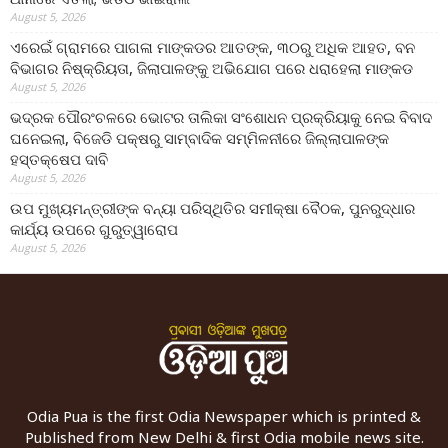
August 5, 2026
ଏରେଇଁ ଗ୍ରାମରେ ପାଗଳା ମାଙ୍କଡର ଆତଙ୍କ, ୩୦ରୁ ଅଧିକ ଆହତ, ବନ
ବିଭାଗର ନିଷ୍କ୍ରିୟତା, ଜିଲାପାଳଙ୍କୁ ଅଭିଯୋଗ ପରେ ଧରାହେଲା ମାଙ୍କଡ
August 5, 2026
ଭଦ୍ରକ ପୌରଂଚଳରେ ଭୋଟର ତାଲିକା ସଂଶୋଧନ ପ୍ରକ୍ରିୟାକୁ ନେଇ ବିବାଦ
ଘନେଇଲା, ବିଜେଡି ପକ୍ଷରୁ ସାମ୍ବାଦିକ ସମ୍ମିଳନୀରେ ଜିଲ୍ଲାପାଳଙ୍କ
ହସ୍ତକ୍ଷେପ ଦାବି
August 5, 2026
ଉପ ମୁଖ୍ୟମନ୍ତ୍ରୀଙ୍କ ବନ୍ୟା ପରିସ୍ଥିତିର ସମୀକ୍ଷା ବୈଠକ, ପୁନରୁଦ୍ଧାର
କାର୍ଯ୍ୟ ଉପରେ ଗୁରୁତ୍ୱାରୋପ
August 5, 2026
Odia Pua is the first Odia Newspaper which is printed &
Published from New Delhi & first Odia mobile news site.