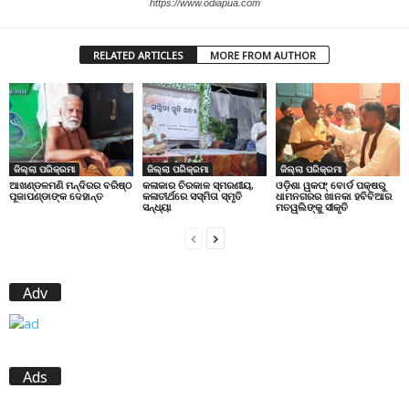
https://www.odiapua.com
RELATED ARTICLES
MORE FROM AUTHOR
ଜିଲ୍ଲା ପରିକ୍ରମା
ଜିଲ୍ଲା ପରିକ୍ରମା
ଜିଲ୍ଲା ପରିକ୍ରମା
ଆଖଣ୍ଡଳମଣି ମନ୍ଦିରର ବରିଷ୍ଠ
କଳାକାର ଚିରକାଳ ସ୍ମରଣୀୟ,
ଓଡ଼ିଶା ୱକଫ୍ ବୋର୍ଡ ପକ୍ଷରୁ
ପୂଜାପଣ୍ଡାଙ୍କ ଦେହାନ୍ତ
କଳାତୀର୍ଥରେ ସସ୍ମିତା ସ୍ମୃତି
ଧାମନଗରର ଖାନକା ହବିବିଆର
ସନ୍ଧ୍ୟା
ମତୱଲିଙ୍କୁ ସୀକୃତି
Adv
Ads