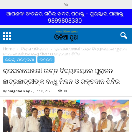
Ads
Home
ଜିଲ୍ଲା ପରିକ୍ରମା
ରାଜଘରପୋଖରୀ ଉଚ୍ଚ ବିଦ୍ୟାଳୟରେ ପୁରାତନ
ଛାତ୍ରଛାତ୍ରୀଙ୍କ ବନ୍ଧୁ ମିଳନ ଓ ରକ୍ତଦାନ ଶିବିର
ଜିଲ୍ଲା ପରିକ୍ରମା
ଭଦ୍ରକ
ରାଜଘରପୋଖରୀ ଉଚ୍ଚ ବିଦ୍ୟାଳୟରେ ପୁରାତନ
ଛାତ୍ରଛାତ୍ରୀଙ୍କ ବନ୍ଧୁ ମିଳନ ଓ ରକ୍ତଦାନ ଶିବିର
By
Snigdha Ray
-
June 8, 2026
18