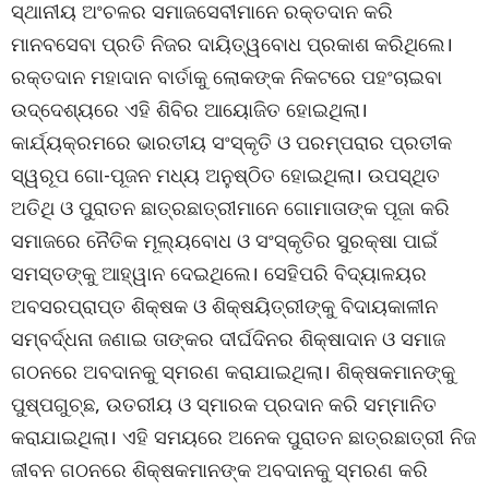
ସ୍ଥାନୀୟ ଅଂଚଳର ସମାଜସେବୀମାନେ ରକ୍ତଦାନ କରି
ମାନବସେବା ପ୍ରତି ନିଜର ଦାୟିତ୍ୱବୋଧ ପ୍ରକାଶ କରିଥିଲେ।
ରକ୍ତଦାନ ମହାଦାନ ବାର୍ତାକୁ ଲୋକଙ୍କ ନିକଟରେ ପହଂଚାଇବା
ଉଦ୍ଦେଶ୍ୟରେ ଏହି ଶିବିର ଆୟୋଜିତ ହୋଇଥିଲା।
କାର୍ଯ୍ୟକ୍ରମରେ ଭାରତୀୟ ସଂସ୍କୃତି ଓ ପରମ୍ପରାର ପ୍ରତୀକ
ସ୍ୱରୂପ ଗୋ-ପୂଜନ ମଧ୍ୟ ଅନୁଷ୍ଠିତ ହୋଇଥିଲା। ଉପସ୍ଥିତ
ଅତିଥି ଓ ପୁରାତନ ଛାତ୍ରଛାତ୍ରୀମାନେ ଗୋମାତାଙ୍କ ପୂଜା କରି
ସମାଜରେ ନୈତିକ ମୂଲ୍ୟବୋଧ ଓ ସଂସ୍କୃତିର ସୁରକ୍ଷା ପାଇଁ
ସମସ୍ତଙ୍କୁ ଆହ୍ୱାନ ଦେଇଥିଲେ। ସେହିପରି ବିଦ୍ୟାଳୟର
ଅବସରପ୍ରାପ୍ତ ଶିକ୍ଷକ ଓ ଶିକ୍ଷୟିତ୍ରୀଙ୍କୁ ବିଦାୟକାଳୀନ
ସମ୍ବର୍ଦ୍ଧନା ଜଣାଇ ତାଙ୍କର ଦୀର୍ଘଦିନର ଶିକ୍ଷାଦାନ ଓ ସମାଜ
ଗଠନରେ ଅବଦାନକୁ ସ୍ମରଣ କରାଯାଇଥିଲା। ଶିକ୍ଷକମାନଙ୍କୁ
ପୁଷ୍ପଗୁଚ୍ଛ, ଉତରୀୟ ଓ ସ୍ମାରକ ପ୍ରଦାନ କରି ସମ୍ମାନିତ
କରାଯାଇଥିଲା। ଏହି ସମୟରେ ଅନେକ ପୁରାତନ ଛାତ୍ରଛାତ୍ରୀ ନିଜ
ଜୀବନ ଗଠନରେ ଶିକ୍ଷକମାନଙ୍କ ଅବଦାନକୁ ସ୍ମରଣ କରି