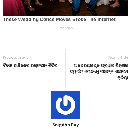
Previous article
Next article
ବିବାହ ବାର୍ଷିକରେ ରକ୍ତଦାନ ଶିବିର
ଅବସରପ୍ରାପ୍ତ ପ୍ରଧାନ ଶିକ୍ଷକ
ସ୍ୱର୍ଗତ ଜଗବନ୍ଧୁ ଦାସଙ୍କ ଏକାଦଶ
କ୍ରିୟା
Snigdha Ray