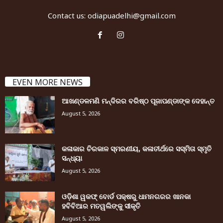
Contact us:
odiapuadelhi@gmail.com
EVEN MORE NEWS
ଆଖଣ୍ଡଳମଣି ମନ୍ଦିରର ବରିଷ୍ଠ ପୂଜାପଣ୍ଡାଙ୍କ ଦେହାନ୍ତ
August 5, 2026
କଳାକାର ଚିରକାଳ ସ୍ମରଣୀୟ, କଳାତୀର୍ଥରେ ସସ୍ମିତା ସ୍ମୃତି
ସନ୍ଧ୍ୟା
August 5, 2026
ଓଡ଼ିଶା ୱକଫ୍ ବୋର୍ଡ ପକ୍ଷରୁ ଧାମନଗରର ଖାନକା
ହବିବିଆର ମତୱଲିଙ୍କୁ ସୀକୃତି
August 5, 2026