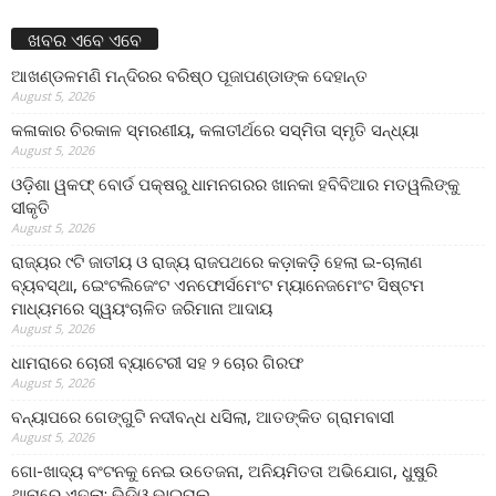
ଖବର ଏବେ ଏବେ
ଆଖଣ୍ଡଳମଣି ମନ୍ଦିରର ବରିଷ୍ଠ ପୂଜାପଣ୍ଡାଙ୍କ ଦେହାନ୍ତ
August 5, 2026
କଳାକାର ଚିରକାଳ ସ୍ମରଣୀୟ, କଳାତୀର୍ଥରେ ସସ୍ମିତା ସ୍ମୃତି ସନ୍ଧ୍ୟା
August 5, 2026
ଓଡ଼ିଶା ୱକଫ୍ ବୋର୍ଡ ପକ୍ଷରୁ ଧାମନଗରର ଖାନକା ହବିବିଆର ମତୱଲିଙ୍କୁ
ସୀକୃତି
August 5, 2026
ରାଜ୍ୟର ୯ଟି ଜାତୀୟ ଓ ରାଜ୍ୟ ରାଜପଥରେ କଡ଼ାକଡ଼ି ହେଲା ଇ-ଚାଲାଣ
ବ୍ୟବସ୍ଥା, ଇେଂଟଲିଜେଂଟ ଏନଫୋର୍ସମେଂଟ ମ୍ୟାନେଜମେଂଟ ସିଷ୍ଟମ
ମାଧ୍ୟମରେ ସ୍ୱୟଂଚାଳିତ ଜରିମାନା ଆଦାୟ
August 5, 2026
ଧାମରାରେ ଚୋରୀ ବ୍ୟାଟେରୀ ସହ ୨ ଚୋର ଗିରଫ
August 5, 2026
ବନ୍ୟାପରେ ଗେଙ୍ଗୁଟି ନଦୀବନ୍ଧ ଧସିଲା, ଆତଙ୍କିତ ଗ୍ରାମବାସୀ
August 5, 2026
ଗୋ-ଖାଦ୍ୟ ବଂଟନକୁ ନେଇ ଉତେଜନା, ଅନିୟମିତତା ଅଭିଯୋଗ, ଧୁଷୁରି
ଥାନାରେ ଏତଲା; ଭିଡିଓ ଭାଇରାଲ