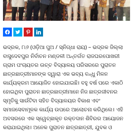
ଭଦ୍ରକ, ୮ା୬ (ଓଡ଼ିଆ ପୁଅ / ସ୍ନିଗ୍ଧା ରାୟ) – ଭଦ୍ରକ ଜିଲ୍ଲା
ବାସୁଦେବପୁର ନିର୍ବାଚନ ମଣ୍ଡଳୀ ଅନ୍ତର୍ଗତ ରାଜଘରପୋଖରୀ
ଗ୍ରାମ ପଂଚାୟତର ଉଚ୍ଚ ବିଦ୍ୟାଳୟ ପରିସରରେ ପୁରାତନ
ଛାତ୍ରଛାତ୍ରୀମାନଙ୍କ ଦ୍ୱାରା ଏକ ଭବ୍ୟ ବନ୍ଧୁ ମିଳନ
କାର୍ଯ୍ୟକ୍ରମ ଆୟୋଜିତ ହୋଇଯାଇଛି। ବହୁ ବର୍ଷ ପରେ ଏକାଠି
ହୋଇଥିବା ପୁରାତନ ଛାତ୍ରଛାତ୍ରୀମାନେ ନିଜ ଛାତ୍ରଜୀବନର
ସ୍ମୃତିକୁ ସାଉଁଟିବା ସହିତ ବିଦ୍ୟାଳୟର ବିକାଶ ଏବଂ
ସମାଜସେବାମୂଳକ କାର୍ଯ୍ୟ ଉପରେ ଆଲୋଚନା କରିଥିଲେ। ଏହି
ଅବସରରେ ଏକ ସ୍ୱେଚ୍ଛାକୃତ ରକ୍ତଦାନ ଶିବିରର ଆୟୋଜନ
କରାଯାଇଥିଲା। ଅନେକ ପୁରାତନ ଛାତ୍ରଛାତ୍ରୀ, ଯୁବକ ଓ