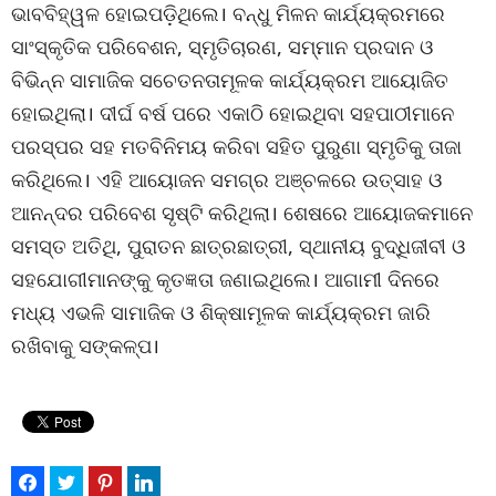
ଭାବବିହ୍ୱଳ ହୋଇପଡ଼ିଥିଲେ। ବନ୍ଧୁ ମିଳନ କାର୍ଯ୍ୟକ୍ରମରେ
ସାଂସ୍କୃତିକ ପରିବେଶନ, ସ୍ମୃତିଚାରଣ, ସମ୍ମାନ ପ୍ରଦାନ ଓ
ବିଭିନ୍ନ ସାମାଜିକ ସଚେତନତାମୂଳକ କାର୍ଯ୍ୟକ୍ରମ ଆୟୋଜିତ
ହୋଇଥିଲା। ଦୀର୍ଘ ବର୍ଷ ପରେ ଏକାଠି ହୋଇଥିବା ସହପାଠୀମାନେ
ପରସ୍ପର ସହ ମତବିନିମୟ କରିବା ସହିତ ପୁରୁଣା ସ୍ମୃତିକୁ ତାଜା
କରିଥିଲେ। ଏହି ଆୟୋଜନ ସମଗ୍ର ଅଞ୍ଚଳରେ ଉତ୍ସାହ ଓ
ଆନନ୍ଦର ପରିବେଶ ସୃଷ୍ଟି କରିଥିଲା। ଶେଷରେ ଆୟୋଜକମାନେ
ସମସ୍ତ ଅତିଥି, ପୁରାତନ ଛାତ୍ରଛାତ୍ରୀ, ସ୍ଥାନୀୟ ବୁଦ୍ଧିଜୀବୀ ଓ
ସହଯୋଗୀମାନଙ୍କୁ କୃତଜ୍ଞତା ଜଣାଇଥିଲେ। ଆଗାମୀ ଦିନରେ
ମଧ୍ୟ ଏଭଳି ସାମାଜିକ ଓ ଶିକ୍ଷାମୂଳକ କାର୍ଯ୍ୟକ୍ରମ ଜାରି
ରଖିବାକୁ ସଙ୍କଳ୍ପ।