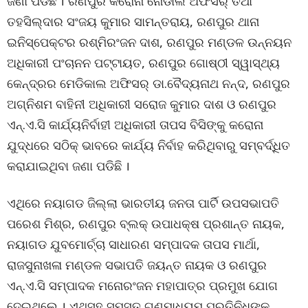
ଜଣା ପଡିଛି । ରଣପୁର କରୋନା ନୋଡାଲ ଅଫିସର୍ ତଥା
ତହସିଲ୍‌ଦାର ସଂଜୟ କୁମାର ସାମନ୍ତରାୟ, ରଣପୁର ଥାନା
ଇନିସ୍‌ପେକ୍ଟର ରଶ୍ମିରଂଜନ ଦାଶ, ରଣପୁର ମଣ୍ଡଳ ଉନ୍ନୟନ
ଅଧିକାରୀ ପଂଚାନନ ପଟ୍ଟାୟତ, ରଣପୁର ଗୋଷ୍ଠୀ ସ୍ୱାସ୍ଥ୍ୟ
କେନ୍ଦ୍ରର ମେଡିକାଲ ଅଫିସର୍ ଡା.ବୈଦ୍ୟନାଥ ନନ୍ଦ, ରଣପୁର
ଅଗ୍ନିଶମ ବାହିନୀ ଅଧିକାରୀ ସରୋଜ କୁମାର ଦାଶ ଓ ରଣପୁର
ଏନ୍‌.ଏ.ସି କାର୍ଯ୍ୟନିର୍ବାହୀ ଅଧିକାରୀ ତାପସ ବିସିଙ୍କୁ କରୋନା
ଯୁଦ୍ଧରେ ସଠିକ୍ ଭାବରେ କାର୍ଯ୍ୟ ନିର୍ବାହ କରିଥିବାରୁ ସମ୍ବର୍ଦ୍ଧିତ
କରାଯାଇଥିବା ଜଣା ପଡିଛି ।
ଏଥିରେ ନୟାଗଡ ଜିଲ୍ଲା ଭାରତୀୟ ଜନତା ପାର୍ଟି ଉପସଭାପତି
ପରେଶ ମିଶ୍ର, ରଣପୁର ବ୍ଲକ୍ ଉପାଧକ୍ଷ ପ୍ରଶାନ୍ତ ନାୟକ,
ନୟାଗଡ ଯୁବମୋର୍ଚ୍ଚା ସାଧାରଣ ସମ୍ପାଦକ ତାପସ ମାର୍ଥା,
ରାଜସୁନାଖଳା ମଣ୍ଡଳ ସଭାପତି ଜୟନ୍ତ ନାୟକ ଓ ରଣପୁର
ଏନ୍‌.ଏ.ସି ସମ୍ପାଦକ ମନୋରଂଜନ ମହାପାତ୍ର ପ୍ରମୁଖ ଯୋଗ
ଦେଇଥିଲେ । ଏଥିସହ ସମସ୍ତ ଗଣମାଧ୍ୟମ ପ୍ରତିନିଧିଙ୍କୁ