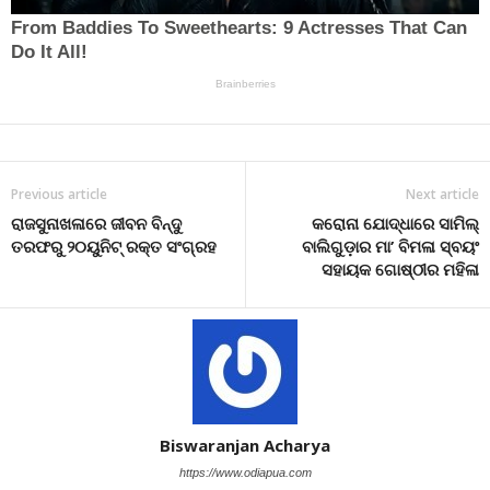
Previous article
Next article
ରାଜସୁନାଖଳାରେ ଜୀବନ ବିନ୍ଦୁ
କରୋନା ଯୋଦ୍ଧାରେ ସାମିଲ୍
ତରଫରୁ ୨୦ୟୁନିଟ୍ ରକ୍ତ ସଂଗ୍ରହ
ବାଲିଗୁଡ଼ାର ମା’ ବିମଳା ସ୍ବୟଂ
ସହାୟକ ଗୋଷ୍ଠୀର ମହିଳା
Biswaranjan Acharya
https://www.odiapua.com