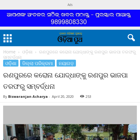
Ads
Home
ଓଡ଼ିଶା
ରଣପୁରରେ କରୋନା ଯୋଦ୍ଧାଙ୍କୁ ରଣପୁର ଭାଜପା ତରଫରୁ
ସମ୍ବର୍ଦ୍ଧନା
ଓଡ଼ିଶା
ଜିଲ୍ଲା ପରିକ୍ରମା
ନୟାଗଡ଼
ରଣପୁରରେ କରୋନା ଯୋଦ୍ଧାଙ୍କୁ ରଣପୁର ଭାଜପା
ତରଫରୁ ସମ୍ବର୍ଦ୍ଧନା
By
Biswaranjan Acharya
-
April 20, 2020
253