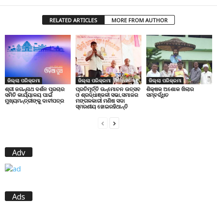
RELATED ARTICLES
MORE FROM AUTHOR
ଜିଲ୍ଲା ପରିକ୍ରମା
ଜିଲ୍ଲା ପରିକ୍ରମା
ଜିଲ୍ଲା ପରିକ୍ରମା
ପ୍ରତିମୂର୍ତ୍ତି ଉନ୍ମୋଚନ ଉତ୍ସବ
ଶିକ୍ଷକ ଅଶୋକ ଖିଲାର
ଶ୍ରୀ ଜଗନ୍ନାଥ ଦର୍ଶନ ପ୍ରଚାର
ଓ ଶ୍ରଦ୍ଧାଞ୍ଜଳୀ ସଭା,ସମାଜର
ସମ୍ବର୍ଦ୍ଧିତ
ସମିତି କାର୍ଯ୍ୟାଳୟ ପାଇଁ
ମଙ୍ଗଳକାରୀ ମଣିଷ ସଦା
ମୁଖ୍ୟମନ୍ତ୍ରୀଙ୍କୁ ଦାବୀପତ୍ର
ସ୍ମରଣୀୟ ହୋଇରହିଥାନ୍ତି
Adv
Ads