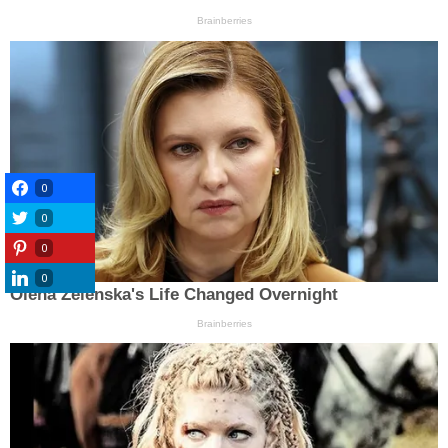
0
0
0
0