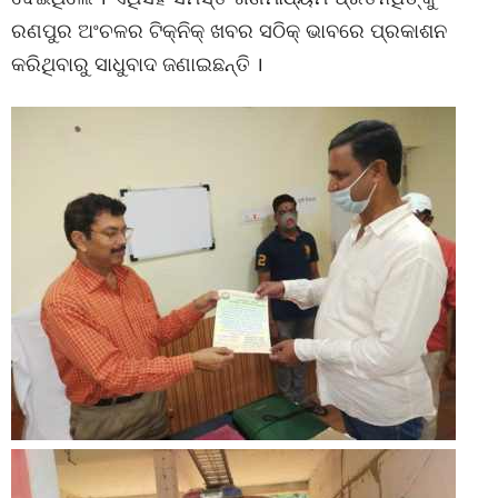
ରଣପୁର ଅଂଚଳର ଟିକ୍‌ନିକ୍ ଖବର ସଠିକ୍ ଭାବରେ ପ୍ରକାଶନ
କରିଥିବାରୁ ସାଧୁବାଦ ଜଣାଇଛନ୍ତି ।