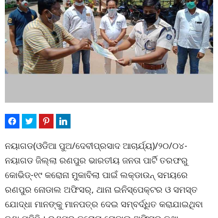
ନୟାଗଡ(ଓଡିଆ ପୁଅ/ଦେବୀପ୍ରସାଦ ଆଚାର୍ଯ୍ୟ)/୨୦/୦୪-
ନୟାଗଡ ଜିଲ୍ଲା ରଣପୁର ଭାରତୀୟ ଜନତା ପାର୍ଟି ତରଫରୁ
କୋଭିଡ୍‌-୧୯ କରୋନା ମୁକାବିଲା ପାଇଁ ଲକ୍‌ଡାଉନ୍ ସମୟରେ
ରଣପୁର ନୋଡାଲ ଅଫିସର୍‌, ଥାନା ଇନିସ୍‌ପେକ୍ଟର ଓ ସମସ୍ତ
ଯୋଦ୍ଧା ମାନଙ୍କୁ ମାନପତ୍ର ଦେଇ ସମ୍ବର୍ଦ୍ଧିତ କରାଯାଇଥିବା