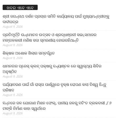
ଖବର ଏବେ ଏବେ
ଶ୍ରୀ ଜଗନ୍ନାଥ ଦର୍ଶନ ପ୍ରଚାର ସମିତି କାର୍ଯ୍ୟାଳୟ ପାଇଁ ମୁଖ୍ୟମନ୍ତ୍ରୀଙ୍କୁ
ଦାବୀପତ୍ର
August 9, 2026
ପ୍ରତିମୂର୍ତ୍ତି ଉନ୍ମୋଚନ ଉତ୍ସବ ଓ ଶ୍ରଦ୍ଧାଞ୍ଜଳୀ ସଭା,ସମାଜର
ମଙ୍ଗଳକାରୀ ମଣିଷ ସଦା ସ୍ମରଣୀୟ ହୋଇରହିଥାନ୍ତି
August 9, 2026
ଶିକ୍ଷକ ଅଶୋକ ଖିଲାର ସମ୍ବର୍ଦ୍ଧିତ
August 9, 2026
ଧାମନଗର ପ୍ରେସ୍ କ୍ଲବ୍ ପକ୍ଷରୁ ବନ୍ୟାଞ୍ଚଳ ରେ ସ୍ୱାସ୍ଥ୍ୟ ଶିବିର
ଅନୁଷ୍ଠିତ
August 9, 2026
ପର୍ଯ୍ୟାବରଣ ପାଇଁ ଗାଁ ରାସ୍ତା ପାର୍ଶ୍ୱରେ ବୃକ୍ଷ ରୋପଣ କଲା ବିଶ୍ୱ ହିନ୍ଦୁ
ପରିଷଦ
August 9, 2026
ବନ୍ତରେ ଜଳ ଯୋଗାଣ ମିଶନ ଫେଲ୍‌, ପାନୀୟ ଜଳରୁ ବଚିଂତ ବ୍ଲକବାସୀ ,୮୬
ଟାଙ୍କି ନିର୍ମାଣ କାହା ସ୍ୱାର୍ଥରେ
August 9, 2026