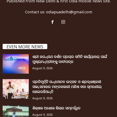
Published from New Delhi & first Odia mobile news site.
Contact us:
odiapuadelhi@gmail.com
EVEN MORE NEWS
ଶ୍ରୀ ଜଗନ୍ନାଥ ଦର୍ଶନ ପ୍ରଚାର ସମିତି କାର୍ଯ୍ୟାଳୟ ପାଇଁ
ମୁଖ୍ୟମନ୍ତ୍ରୀଙ୍କୁ ଦାବୀପତ୍ର
August 9, 2026
ପ୍ରତିମୂର୍ତ୍ତି ଉନ୍ମୋଚନ ଉତ୍ସବ ଓ ଶ୍ରଦ୍ଧାଞ୍ଜଳୀ
ସଭା,ସମାଜର ମଙ୍ଗଳକାରୀ ମଣିଷ ସଦା ସ୍ମରଣୀୟ
ହୋଇରହିଥାନ୍ତି
August 9, 2026
ଶିକ୍ଷକ ଅଶୋକ ଖିଲାର ସମ୍ବର୍ଦ୍ଧିତ
August 9, 2026