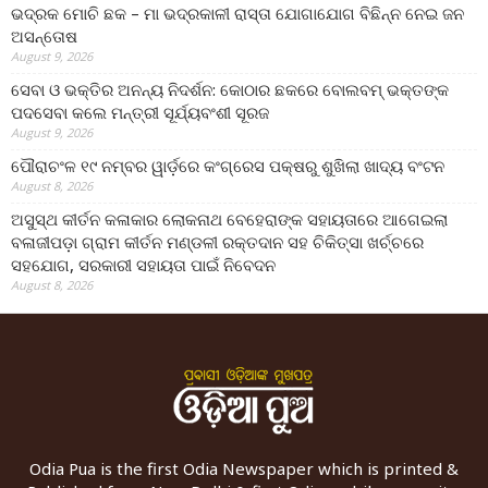
ଭଦ୍ରକ ମୋଚି ଛକ – ମା ଭଦ୍ରକାଳୀ ରାସ୍ତା ଯୋଗାଯୋଗ ବିଛିନ୍ନ ନେଇ ଜନ
ଅସନ୍ତୋଷ
August 9, 2026
ସେବା ଓ ଭକ୍ତିର ଅନନ୍ୟ ନିଦର୍ଶନ: କୋଠାର ଛକରେ ବୋଲବମ୍ ଭକ୍ତଙ୍କ
ପଦସେବା କଲେ ମନ୍ତ୍ରୀ ସୂର୍ଯ୍ୟବଂଶୀ ସୂରଜ
August 9, 2026
ପୌରାଚଂଳ ୧୯ ନମ୍ବର ୱାର୍ଡ଼ରେ କଂଗ୍ରେସ ପକ୍ଷରୁ ଶୁଖିଲା ଖାଦ୍ୟ ବଂଟନ
August 8, 2026
ଅସୁସ୍ଥ କୀର୍ତନ କଳାକାର ଲୋକନାଥ ବେହେରାଙ୍କ ସହାୟତାରେ ଆଗେଇଲା
ବଳାଜୀପଡ଼ା ଗ୍ରାମ କୀର୍ତନ ମଣ୍ଡଳୀ ରକ୍ତଦାନ ସହ ଚିକିତ୍ସା ଖର୍ଚ୍ଚରେ
ସହଯୋଗ, ସରକାରୀ ସହାୟତା ପାଇଁ ନିବେଦନ
August 8, 2026
Odia Pua is the first Odia Newspaper which is printed &