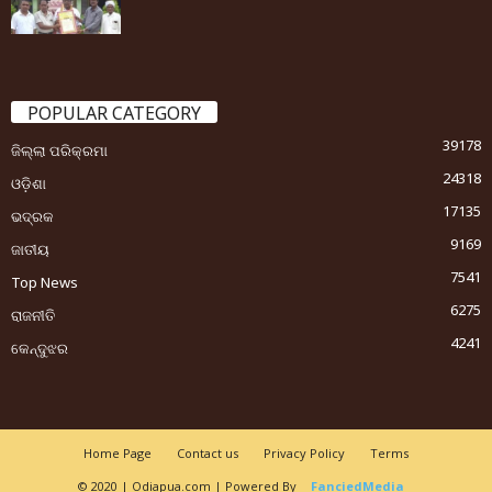
POPULAR CATEGORY
39178
ଜିଲ୍ଲା ପରିକ୍ରମା
24318
ଓଡ଼ିଶା
17135
ଭଦ୍ରକ
9169
ଜାତୀୟ
7541
Top News
6275
ରାଜନୀତି
4241
କେନ୍ଦୁଝର
Home Page
Contact us
Privacy Policy
Terms
© 2020 | Odiapua.com | Powered By
FanciedMedia