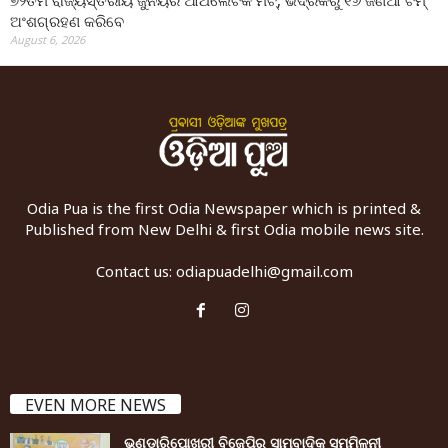
୭୨ତମ ରାଜ୍ୟସ୍ତରୀୟ ଜୁନିୟର ଆଥଲେଟିକ ମିଟ୍‌, ଭଦ୍ରକରୁ ୧୬ ଜଣିଆ ଟିମ୍
ଅଂଶଗ୍ରହଣ କରିବେ
August 6, 2026
Odia Pua is the first Odia Newspaper which is printed &
Published from New Delhi & first Odia mobile news site.
Contact us:
odiapuadelhi@gmail.com
EVEN MORE NEWS
ଭଣ୍ଡାରିପୋଖରୀ ବିଜେପିର ସାମ୍ବାଦିକ ସମ୍ମିଳନୀ