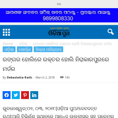
Ads
Home
ଓଡ଼ିଶା
ରଙ୍ଗର ହୋଲିରେ ରକ୍ତର ହୋଲି ନିରାକାରପୁରରେ ମର୍ଡର
ଓଡ଼ିଶା
ଖୋର୍ଦ୍ଧା
ଜିଲ୍ଲା ପରିକ୍ରମା
ରଙ୍ଗର ହୋଲିରେ ରକ୍ତର ହୋଲି ନିରାକାରପୁରରେ
ମର୍ଡର
By
Debadatta Rath
-
March 2, 2018
145
ଭୁବନେଶ୍ୱର;୦୨, ୦୩, ୨୦୧୮(ଓଡ଼ିଆ ପୁଅ/ଦେବଦତ୍ତ
ରଥ):ଆଜି ବିଭିର୍ଣ୍ଣ ସ୍ଥାନରେ ଆନନ୍ଦ ଉଲ୍ଲାସର ସହ ପ୍ରେମର