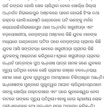
ପର୍ବ ରଙ୍ଗର ହୋଲି ଖେଳ ଚାଲିଥିବା ବେଳେ ଖୋର୍ଦ୍ଧା ଜିଲ୍ଲା
ଅନ୍ତର୍ଗତ ନିରାକାରପୁର ଅଞ୍ଚଳରେ ପାଳନ ହୋଇଛି ହିଂସା ତଥା
ରକ୍ତର ହୋଲି।ଗୋଷ୍ଠି ଗଣ୍ଡଗୋଳ ଘଟି ଜଣଙ୍କୁ ମର୍ଡର
କରାଯାଇଛି।ନିରାକାରପୁର ଥାନା ଅନ୍ତର୍ଗତ ଖଜୁରୀପଡ଼ା ଏବଂ
ବଡ଼ପୋଖରୀଆ, ବୋଡ଼ଙ୍ଗରା ଅଞ୍ଚଳର କିଛି ଯୁବକ ମାନଙ୍କ
ମଧ୍ୟରେ ଗଣ୍ଡଗୋଳ ଘଟିବା ପରେ ବୋଡ଼ଙ୍ଗରା ଗ୍ରାମର କିଛି
ଯୁବକ ଆସି ସଙ୍ଘବଦ୍ଧ ଭାବରେ ଖଜୁରୀପଡ଼ା ଗ୍ରାମର କିଛି
ଯୁବକଙ୍କୁ ଆକ୍ରମଣ କରିଥିଲେ।ଏଥିରେ ଖଜୁରୀପଡ଼ା ଗ୍ରାମର
ଗନ୍ଧର୍ବ ପାତ୍ରଙ୍କ ପୁଅ ସନ୍ତୋଷ ପାତ୍ର ନାମକ ଜଣେ ଯୁବକର
ମୃତ୍ୟୁ ଘଟିଥିବା ବେଳେ ସେହି ଗ୍ରାମର ରଞ୍ଜନ ବଳବନ୍ତରାୟ
ନାମକ ଜଣେ ଯୁବକ ଗୁରୁତ୍ୱର ଅବସ୍ଥାରେ ଚିକିତ୍ସାଧିନ ଅଛନ୍ତି।
ସନ୍ତୋଷଙ୍କ ମୁଣ୍ଡରେ ଗୁରୁତ୍ୱର ଆଘାତ ଲାଗିଥିଲା।ପ୍ରଥମେ
ତାଙ୍କୁ ଖୋର୍ଦ୍ଧା ଡାକ୍ତରଖାନା ଏବଂ ପରେ ଭୁବନେଶ୍ୱର ନେବା
ବାଟରେ ତାଙ୍କର ମୃତ୍ୟୁ ଘଟିଥିଲା।ଏହାକୁ ନେଇ ସ୍ଥାନୀୟ ଲୋକ
ପୁରୀ-ଶରଣକୂଳ ନୂଆ ଜଗନ୍ନାଥ ସଡ଼କ ଅବରୋଧ କରିଛନ୍ତି।