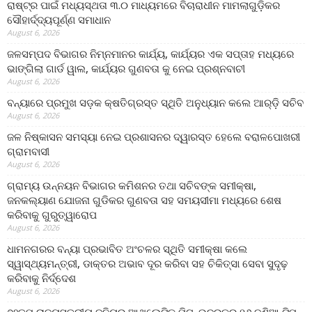
ରାଷ୍ଟ୍ର ପାଇଁ ମଧ୍ୟସ୍ଥତା ୩.୦ ମାଧ୍ୟମରେ ବିଚାରାଧୀନ ମାମଲାଗୁଡ଼ିକର
ସୌହାର୍ଦ୍ଦ୍ୟପୂର୍ଣ୍ଣ ସମାଧାନ
August 6, 2026
ଜଳସମ୍ପଦ ବିଭାଗର ନିମ୍ନମାନର କାର୍ଯ୍ୟ, କାର୍ଯ୍ୟର ଏକ ସପ୍ତାହ ମଧ୍ୟରେ
ଭାଙ୍ଗିଲା ଗାର୍ଡ ୱାଲ, କାର୍ଯ୍ୟର ଗୁଣବତା କୁ ନେଇ ପ୍ରଶ୍ନବାଚୀ
August 6, 2026
ବନ୍ୟାରେ ପ୍ରମୁଖ ସଡ଼କ କ୍ଷତିଗ୍ରସ୍ତ ସ୍ଥିତି ଅନୁଧ୍ୟାନ କଲେ ଆର୍‌ଡ଼ି ସଚିବ
August 6, 2026
ଜଳ ନିଷ୍କାସନ ସମସ୍ୟା ନେଇ ପ୍ରଶାସନର ଦ୍ୱାରସ୍ତ ହେଲେ ବରାଳପୋଖରୀ
ଗ୍ରାମବାସୀ
August 6, 2026
ଗ୍ରାମ୍ୟ ଉନ୍ନୟନ ବିଭାଗର କମିଶନର ତଥା ସଚିବଙ୍କ ସମୀକ୍ଷା,
ଜନକଲ୍ୟାଣ ଯୋଜନା ଗୁଡିକର ଗୁଣବତା ସହ ସମୟସୀମା ମଧ୍ୟରେ ଶେଷ
କରିବାକୁ ଗୁରୁତ୍ୱାରୋପ
August 6, 2026
ଧାମନଗରର ବନ୍ୟା ପ୍ରଭାବିତ ଅଂଚଳର ସ୍ଥିତି ସମୀକ୍ଷା କଲେ
ସ୍ୱାସ୍ଥ୍ୟମନ୍ତ୍ରୀ, ଡାକ୍ତର ଅଭାବ ଦୂର କରିବା ସହ ଚିକିତ୍ସା ସେବା ସୁଦୃଢ଼
କରିବାକୁ ନିର୍ଦ୍ଦେଶ
August 6, 2026