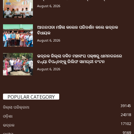
August 6, 2026
ଆଗରପଡା ମହିଳା କଲେଜ ପରିଦର୍ଶନ କଲେ ଭଦ୍ରକ
ବିଧାୟକ
August 6, 2026
ଭଦ୍ରକ ଜିଲ୍ଲା ଦଳିତ ମହାସଂଘ ପକ୍ଷରୁ ଧାମନଗରରେ
ବନ୍ୟା ବିପନ୍ନଙ୍କୁ ରିଲିଫ ସାମଗ୍ରୀ ବଂଟନ
August 6, 2026
POPULAR CATEGORY
39145
ଜିଲ୍ଲା ପରିକ୍ରମା
24318
ଓଡ଼ିଶା
17102
ଭଦ୍ରକ
9169