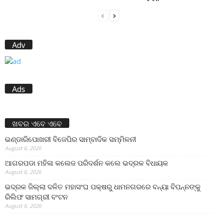
Adv
Ads
ଖବର ଏବେ ଏବେ
ଭଣ୍ଡାରିପୋଖରୀ ବିଜେପିର ସାମ୍ବାଦିକ ସମ୍ମିଳନୀ
August 6, 2026
ଆଗରପଡା ମହିଳା କଲେଜ ପରିଦର୍ଶନ କଲେ ଭଦ୍ରକ ବିଧାୟକ
August 6, 2026
ଭଦ୍ରକ ଜିଲ୍ଲା ଦଳିତ ମହାସଂଘ ପକ୍ଷରୁ ଧାମନଗରରେ ବନ୍ୟା ବିପନ୍ନଙ୍କୁ
ରିଲିଫ ସାମଗ୍ରୀ ବଂଟନ
August 6, 2026