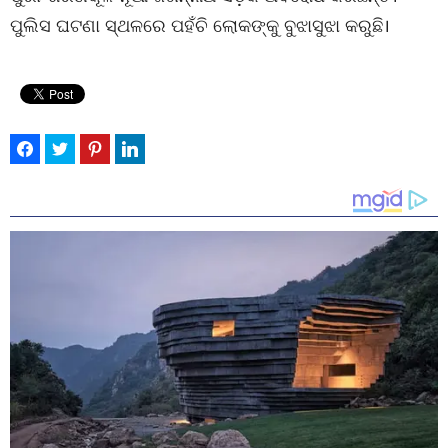
ପୁଲିସ ଘଟଣା ସ୍ଥଳରେ ପହଁଚି ଲୋକଙ୍କୁ ବୁଝାସୁଝା କରୁଛି।