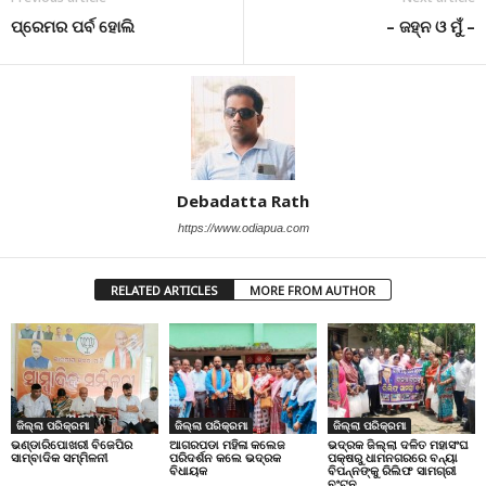
ପ୍ରେମର ପର୍ବ ହୋଲି
– ଜହ୍ନ ଓ ମୁଁ –
Debadatta Rath
https://www.odiapua.com
RELATED ARTICLES
MORE FROM AUTHOR
ଜିଲ୍ଲା ପରିକ୍ରମା
ଜିଲ୍ଲା ପରିକ୍ରମା
ଜିଲ୍ଲା ପରିକ୍ରମା
ଭଣ୍ଡାରିପୋଖରୀ ବିଜେପିର
ଆଗରପଡା ମହିଳା କଲେଜ
ଭଦ୍ରକ ଜିଲ୍ଲା ଦଳିତ ମହାସଂଘ
ସାମ୍ବାଦିକ ସମ୍ମିଳନୀ
ପରିଦର୍ଶନ କଲେ ଭଦ୍ରକ
ପକ୍ଷରୁ ଧାମନଗରରେ ବନ୍ୟା
ବିଧାୟକ
ବିପନ୍ନଙ୍କୁ ରିଲିଫ ସାମଗ୍ରୀ
ବଂଟନ