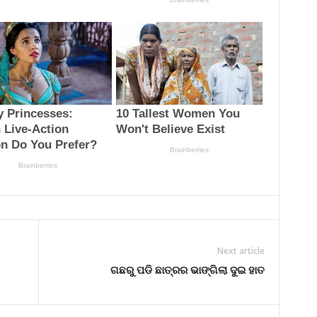
Next article
ଗଛରୁ ପଡି ଛାତ୍ରର ଭାଙ୍ଗିଲା ଦୁଇ ହାତ