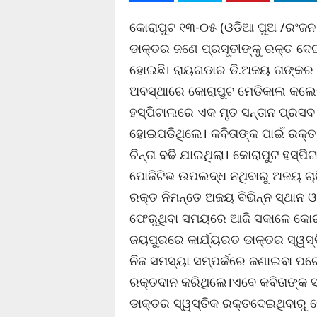
କୋରାପୁଟ ୧୩-୦୫ (ଓଡିଆ ପୁଅ /ରଂଜନ କ
ଡାକ୍ତର ଜଣେ ପ୍ରସୂତୀଙ୍କୁ ରକ୍ତ ଦେ
ହୋଇଛି। ରାୟଗଡାର ଡି.ଅଜୟ ତାଙ୍କର ଗର
ଅବସ୍ଥାରେ କୋରାପୁଟ ମେଡିକାଲ କଲେଜ ଓ
ହସ୍ପିଟାଲରେ ଏକ ମୃତ ସନ୍ତାନ ପ୍ରସବ 
ହୋଇପଡିଥିଲେ। କବିତାଙ୍କ ପାଇଁ ରକ୍
ଚିନ୍ତା ବଢି ଯାଇଥିଲା। କୋରାପୁଟ ହସ୍
ପୋଜିଟିଭ ଉପଲଦ୍ଧ ନଥିବାରୁ ଅଜୟ ଚାର
ରକ୍ତ ନିମନ୍ତେ ଅଜୟ ବିଭିନ୍ନ ସ୍ଥାନ
ଫେରୁଥିବା ସମୟରେ ଆଜି ସକାଳେ କୋରାପ
ଜୟପୁରରେ କାର୍ଯ୍ୟରତ ଡାକ୍ତର ସ୍ୱସ୍
ନିଜ ସମସ୍ୟା ସମ୍ପର୍କରେ ଜଣାଇବା ପର
ରକ୍ତଦାନ କରିଥିଲେ।ଏବେ କବିତାଙ୍କ ସ
ଡାକ୍ତର ସ୍ୱସ୍ତିକ ରକ୍ତଦେଇଥିବାରୁ ମୋ