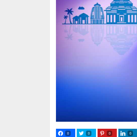
0
0
0
0