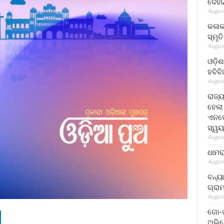
ଦେହା
August
କଳାକ
ସ୍ମୃତ
August
ଓଡ଼ିଶ
ହବିବ
August
ରାଜ୍
ହେଲା
ଏନଫୋ
ସ୍ୱୟ
August
ଧାମର
August
ବନ୍ୟ
ଗ୍ରା
August
ଗୋ-ଖ
ଅଭିଯ