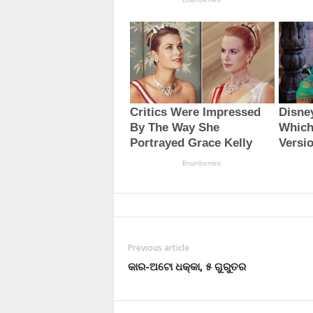
Previous article
କାର-ଅଟୋ ଧକ୍କା, ୫ ଗୁରୁତର