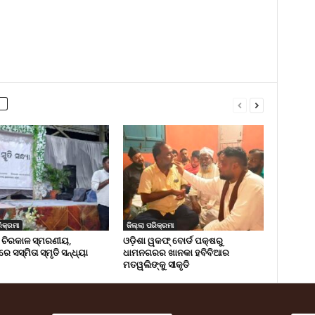
ିକ୍ରମା
ଜିଲ୍ଲା ପରିକ୍ରମା
 ଚିରକାଳ ସ୍ମରଣୀୟ,
ଓଡ଼ିଶା ୱକଫ୍ ବୋର୍ଡ ପକ୍ଷରୁ
ରେ ସସ୍ମିତା ସ୍ମୃତି ସନ୍ଧ୍ୟା
ଧାମନଗରର ଖାନକା ହବିବିଆର
ମତୱଲିଙ୍କୁ ସୀକୃତି