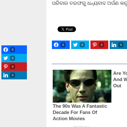
ପରିବାର ତରଫରୁ ଧନ୍ୟବାଦ ଅର୍ପଣ କର
0
0
0
0
0
0
0
0