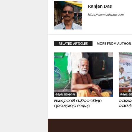
Ranjan Das
https://www.odiapua.com
RELATED ARTICLES
MORE FROM AUTHOR
ଜିଲ୍ଲା ପରିକ୍ରମା
ଜିଲ୍ଲା ପର
ଆଖଣ୍ଡଳମଣି ମନ୍ଦିରର ବରିଷ୍ଠ
କଳାକାର
ପୂଜାପଣ୍ଡାଙ୍କ ଦେହାନ୍ତ
କଳାତୀର୍ଥ