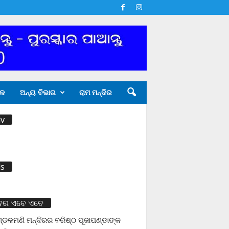
ଳ
ଅନ୍ୟ ବିଭାଗ
ରାମ ମନ୍ଦିର
v
s
ବର ଏବେ ଏବେ
ଡଳମଣି ମନ୍ଦିରର ବରିଷ୍ଠ ପୂଜାପଣ୍ଡାଙ୍କ