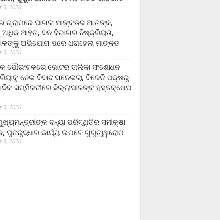
 5, 2026
ଁ ଗ୍ରାମରେ ପାଗଳା ମାଙ୍କଡର ଆତଙ୍କ,
 ଅଧିକ ଆହତ, ବନ ବିଭାଗର ନିଷ୍କ୍ରିୟତା,
ପାଳଙ୍କୁ ଅଭିଯୋଗ ପରେ ଧରାହେଲା ମାଙ୍କଡ
 5, 2026
ରକ ପୌରଂଚଳରେ ଭୋଟର ତାଲିକା ସଂଶୋଧନ
୍ରିୟାକୁ ନେଇ ବିବାଦ ଘନେଇଲା, ବିଜେଡି ପକ୍ଷରୁ
ବାଦିକ ସମ୍ମିଳନୀରେ ଜିଲ୍ଲାପାଳଙ୍କ ହସ୍ତକ୍ଷେପ
 5, 2026
ଖ୍ୟମନ୍ତ୍ରୀଙ୍କ ବନ୍ୟା ପରିସ୍ଥିତିର ସମୀକ୍ଷା
, ପୁନରୁଦ୍ଧାର କାର୍ଯ୍ୟ ଉପରେ ଗୁରୁତ୍ୱାରୋପ
 5, 2026