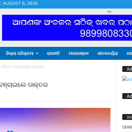
 AUGUST 6, 2026
Ads
ଜିଲ୍ଲା ପରିକ୍ରମା
ରାଜନୀତି
ମନୋରଞ୍ଜନ
ଜୀବନଚର୍ଯ୍ୟା
ଖେ
କ ଜୀବନ ବଞ୍ଚାଇଲେ ଡାକ୍ତର
Ad
 ବଞ୍ଚାଇଲେ ଡାକ୍ତର
Ad
ଖ
ଆଖଣ୍