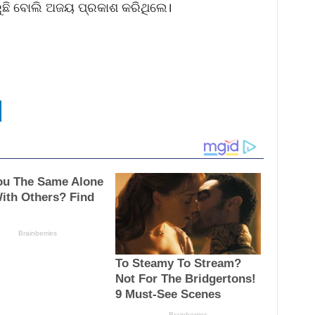
ୁଛି ବୋଲି ଅଜୟ ପ୍ରକାଶ କରିଥିଲେ।