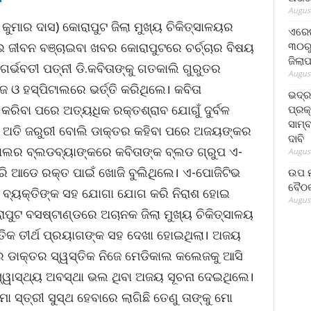
August
ୁମାର ଦାସ) କୋରାପୁଟ ଜିଲା ମୁଖ୍ୟ ଚିକିତ୍ସାଳୟର
ଏରେଇ
୩୦ରୁ
ଇ ଜୀବନ ବଞ୍ଚାଇବା ଖବର କୋରାପୁଟରେ ଚର୍ଚ୍ଚାର ବିଷୟ
ଜିଲା
୍ଭବତୀ ପତ୍ନୀ ଡି.କବିତାଙ୍କୁ ଗତକାଲି ଗୁରୁତର
August
 ହସ୍ପିଟାଲରେ ଭର୍ତ୍ତି କରିଥିଲେ। କବିତା
ଭଦ୍
କରିବା ପରେ ଅତ୍ୟଧିକ ରକ୍ତଶ୍ରାବ ଯୋଗୁଁ ଦୁର୍ବଳ
ପ୍ରକ
ସାମ୍
ତ ଅତି ଜରୁରୀ ବୋଲି ଡାକ୍ତର କହିବା ପରେ ଅଜୟଙ୍କର
ଦାବି
ପିଟାଲର ବ୍ଲଡବ୍ୟାଙ୍କରେ କବିତାଙ୍କ ବ୍ଲଡ ଗ୍ରୁପ ଏ-
August
ି ଆଡେ ରକ୍ତ ପାଇଁ ଖୋଜି ବୁଲିଥିଲେ। ଏ-ପୋଜିଟିଭ
ଉପ ମୁ
ବୈଠକ
 ଓ ବ୍ୟକ୍ତିଙ୍କ ସହ ଯୋଗା ଯୋଗ କରି ନିରାଶ ହୋଇ
August
ୁଟ ବସଷ୍ଟାଣ୍ଡରେ ଅଚାନକ ଜିଲା ମୁଖ୍ୟ ଚିକିତ୍ସାଳୟ
ତିକ ତୀର୍ଥ ପ୍ରୟାଗଙ୍କ ସହ ଦେଖା ହୋଇଥିଲା। ଅଜୟ
େ ଡାକ୍ତର ସ୍ୱସ୍ତିକ ନିଜେ ମେଡିକାଲ କଲେଜକୁ ଆସି
୍ୱାସ୍ଥ୍ୟ ଅବସ୍ଥା ଭଲ ଥିବା ଅଜୟ ସୂଚନା ଦେଇଥିଲେ।
 ସ୍ତ୍ରୀ ସୁସ୍ଥ ହେବାରେ ଲାଗିଛି ତେଣୁ ତାଙ୍କୁ ମୋ