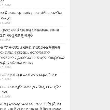
ନ୍ତ
 5, 2026
ାର ଚିରକାଳ ସ୍ମରଣୀୟ, କଳାତୀର୍ଥରେ ସସ୍ମିତା
ି ସନ୍ଧ୍ୟା
 5, 2026
ା ୱକଫ୍ ବୋର୍ଡ ପକ୍ଷରୁ ଧାମନଗରର ଖାନକା
ିଆର ମତୱଲିଙ୍କୁ ସୀକୃତି
 5, 2026
ୟର ୯ଟି ଜାତୀୟ ଓ ରାଜ୍ୟ ରାଜପଥରେ କଡ଼ାକଡ଼ି
 ଇ-ଚାଲାଣ ବ୍ୟବସ୍ଥା, ଇେଂଟଲିଜେଂଟ
ର୍ସମେଂଟ ମ୍ୟାନେଜମେଂଟ ସିଷ୍ଟମ ମାଧ୍ୟମରେ
ଂଚାଳିତ ଜରିମାନା ଆଦାୟ
 5, 2026
ାରେ ଚୋରୀ ବ୍ୟାଟେରୀ ସହ ୨ ଚୋର ଗିରଫ
 5, 2026
ାପରେ ଗେଙ୍ଗୁଟି ନଦୀବନ୍ଧ ଧସିଲା, ଆତଙ୍କିତ
ମବାସୀ
 5, 2026
ାଦ୍ୟ ବଂଟନକୁ ନେଇ ଉତେଜନା, ଅନିୟମିତତା
ୋଗ, ଧୁଷୁରି ଥାନାରେ ଏତଲା; ଭିଡିଓ ଭାଇରାଲ