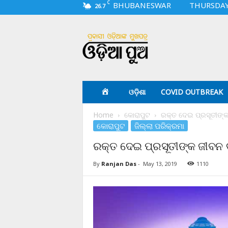
C
BHUBANESWAR
THURSDAY,
26.7
O
d
i
a
p
u
a
ଓଡ଼ିଶା
COVID OUTBREAK
.
c
Home
କୋରାପୁଟ
ରକ୍ତ ଦେଇ ପ୍ରସୂତୀଙ୍
o
କୋରାପୁଟ
ଜିଲ୍ଲା ପରିକ୍ରମା
m
ରକ୍ତ ଦେଇ ପ୍ରସୂତୀଙ୍କ ଜୀବନ
By
Ranjan Das
-
May 13, 2019
1110