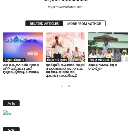
https://www.odiapua.com
RELATED ARTICLES
MORE FROM AUTHOR
ଜିଲ୍ଲା ପରିକ୍ରମା
ଜିଲ୍ଲା ପରିକ୍ରମା
ଜିଲ୍ଲା ପରିକ୍ରମା
ପ୍ରତିମୂର୍ତ୍ତି ଉନ୍ମୋଚନ ଉତ୍ସବ
ଶିକ୍ଷକ ଅଶୋକ ଖିଲାର
ଶ୍ରୀ ଜଗନ୍ନାଥ ଦର୍ଶନ ପ୍ରଚାର
ଓ ଶ୍ରଦ୍ଧାଞ୍ଜଳୀ ସଭା,ସମାଜର
ସମ୍ବର୍ଦ୍ଧିତ
ସମିତି କାର୍ଯ୍ୟାଳୟ ପାଇଁ
ମଙ୍ଗଳକାରୀ ମଣିଷ ସଦା
ମୁଖ୍ୟମନ୍ତ୍ରୀଙ୍କୁ ଦାବୀପତ୍ର
ସ୍ମରଣୀୟ ହୋଇରହିଥାନ୍ତି
Adv
Ads