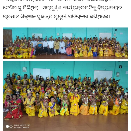
ଦେଖିବାକୁ ମିଳିଥିଲା। ସମ୍ପୂର୍ଣ୍ଣ କାର୍ଯ୍ୟକ୍ରମଟିକୁ ବିଦ୍ୟାଳୟର
ପ୍ରଧାନ ଶିକ୍ଷକ ସୁକାନ୍ତ ଗୁରୁଜୀ ପରିଚାଳନା କରିଥିଲେ।