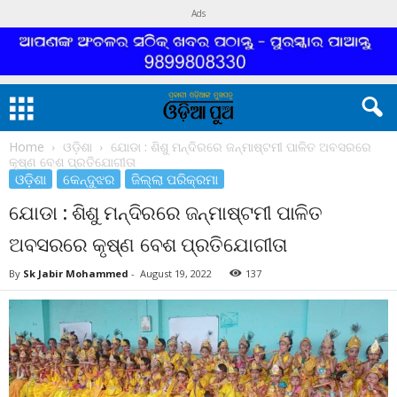
Ads
Home
ଓଡ଼ିଶା
ଯୋଡା : ଶିଶୁ ମନ୍ଦିରରେ ଜନ୍ମାଷ୍ଟମୀ ପାଳିତ ଅବସରରେ
କୃଷ୍ଣ ବେଶ ପ୍ରତିଯୋଗୀତା
ଓଡ଼ିଶା
କେନ୍ଦୁଝର
ଜିଲ୍ଲା ପରିକ୍ରମା
ଯୋଡା : ଶିଶୁ ମନ୍ଦିରରେ ଜନ୍ମାଷ୍ଟମୀ ପାଳିତ
ଅବସରରେ କୃଷ୍ଣ ବେଶ ପ୍ରତିଯୋଗୀତା
By
Sk Jabir Mohammed
-
August 19, 2022
137