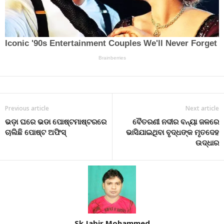
Previous article
Next article
ଭଡ଼ା ଘରେ ଭଡା ପୋଷ୍ଟମାଷ୍ଟରରେ
ବୈତରଣୀ ନଦୀର ବନ୍ୟା ଜଳରେ
ଚାଲିଛି ପୋଷ୍ଟ ଅଫିସ୍‌
ଭାସିଯାଇଥିବା ବୃଦ୍ଧଙ୍କ ମୃତଦେହ
ଉଦ୍ଧାର
Sk Jabir Mohammed