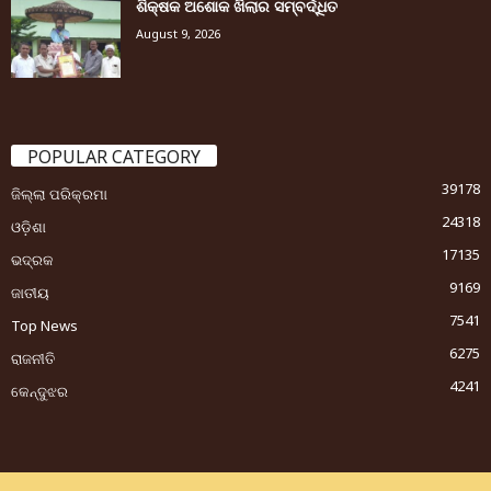
ଶିକ୍ଷକ ଅଶୋକ ଖିଲାର ସମ୍ବର୍ଦ୍ଧିତ
August 9, 2026
POPULAR CATEGORY
39178
ଜିଲ୍ଲା ପରିକ୍ରମା
24318
ଓଡ଼ିଶା
17135
ଭଦ୍ରକ
9169
ଜାତୀୟ
7541
Top News
6275
ରାଜନୀତି
4241
କେନ୍ଦୁଝର