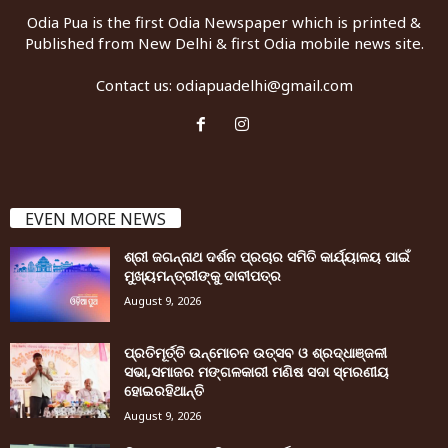
Odia Pua is the first Odia Newspaper which is printed &
Published from New Delhi & first Odia mobile news site.
Contact us:
odiapuadelhi@gmail.com
EVEN MORE NEWS
ଶ୍ରୀ ଜଗନ୍ନାଥ ଦର୍ଶନ ପ୍ରଚାର ସମିତି କାର୍ଯ୍ୟାଳୟ ପାଇଁ
ମୁଖ୍ୟମନ୍ତ୍ରୀଙ୍କୁ ଦାବୀପତ୍ର
August 9, 2026
ପ୍ରତିମୂର୍ତ୍ତି ଉନ୍ମୋଚନ ଉତ୍ସବ ଓ ଶ୍ରଦ୍ଧାଞ୍ଜଳୀ
ସଭା,ସମାଜର ମଙ୍ଗଳକାରୀ ମଣିଷ ସଦା ସ୍ମରଣୀୟ
ହୋଇରହିଥାନ୍ତି
August 9, 2026