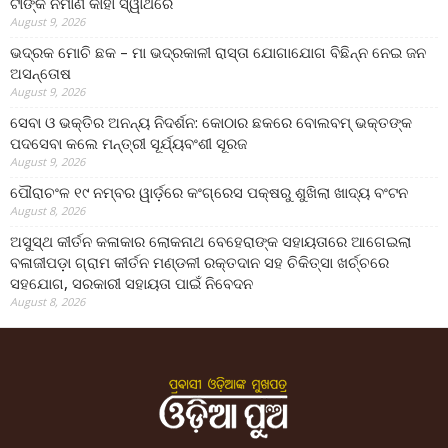
ଟାଙ୍କି ନିର୍ମାଣ କାହା ସ୍ୱାର୍ଥରେ
August 9, 2026
ଭଦ୍ରକ ମୋଚି ଛକ – ମା ଭଦ୍ରକାଳୀ ରାସ୍ତା ଯୋଗାଯୋଗ ବିଛିନ୍ନ ନେଇ ଜନ
ଅସନ୍ତୋଷ
August 9, 2026
ସେବା ଓ ଭକ୍ତିର ଅନନ୍ୟ ନିଦର୍ଶନ: କୋଠାର ଛକରେ ବୋଲବମ୍ ଭକ୍ତଙ୍କ
ପଦସେବା କଲେ ମନ୍ତ୍ରୀ ସୂର୍ଯ୍ୟବଂଶୀ ସୂରଜ
August 9, 2026
ପୌରାଚଂଳ ୧୯ ନମ୍ବର ୱାର୍ଡ଼ରେ କଂଗ୍ରେସ ପକ୍ଷରୁ ଶୁଖିଲା ଖାଦ୍ୟ ବଂଟନ
August 8, 2026
ଅସୁସ୍ଥ କୀର୍ତନ କଳାକାର ଲୋକନାଥ ବେହେରାଙ୍କ ସହାୟତାରେ ଆଗେଇଲା
ବଳାଜୀପଡ଼ା ଗ୍ରାମ କୀର୍ତନ ମଣ୍ଡଳୀ ରକ୍ତଦାନ ସହ ଚିକିତ୍ସା ଖର୍ଚ୍ଚରେ
ସହଯୋଗ, ସରକାରୀ ସହାୟତା ପାଇଁ ନିବେଦନ
August 8, 2026