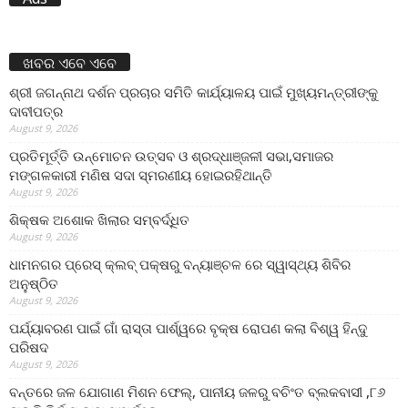
ଖବର ଏବେ ଏବେ
ଶ୍ରୀ ଜଗନ୍ନାଥ ଦର୍ଶନ ପ୍ରଚାର ସମିତି କାର୍ଯ୍ୟାଳୟ ପାଇଁ ମୁଖ୍ୟମନ୍ତ୍ରୀଙ୍କୁ
ଦାବୀପତ୍ର
August 9, 2026
ପ୍ରତିମୂର୍ତ୍ତି ଉନ୍ମୋଚନ ଉତ୍ସବ ଓ ଶ୍ରଦ୍ଧାଞ୍ଜଳୀ ସଭା,ସମାଜର
ମଙ୍ଗଳକାରୀ ମଣିଷ ସଦା ସ୍ମରଣୀୟ ହୋଇରହିଥାନ୍ତି
August 9, 2026
ଶିକ୍ଷକ ଅଶୋକ ଖିଲାର ସମ୍ବର୍ଦ୍ଧିତ
August 9, 2026
ଧାମନଗର ପ୍ରେସ୍ କ୍ଲବ୍ ପକ୍ଷରୁ ବନ୍ୟାଞ୍ଚଳ ରେ ସ୍ୱାସ୍ଥ୍ୟ ଶିବିର
ଅନୁଷ୍ଠିତ
August 9, 2026
ପର୍ଯ୍ୟାବରଣ ପାଇଁ ଗାଁ ରାସ୍ତା ପାର୍ଶ୍ୱରେ ବୃକ୍ଷ ରୋପଣ କଲା ବିଶ୍ୱ ହିନ୍ଦୁ
ପରିଷଦ
August 9, 2026
ବନ୍ତରେ ଜଳ ଯୋଗାଣ ମିଶନ ଫେଲ୍‌, ପାନୀୟ ଜଳରୁ ବଚିଂତ ବ୍ଲକବାସୀ ,୮୬