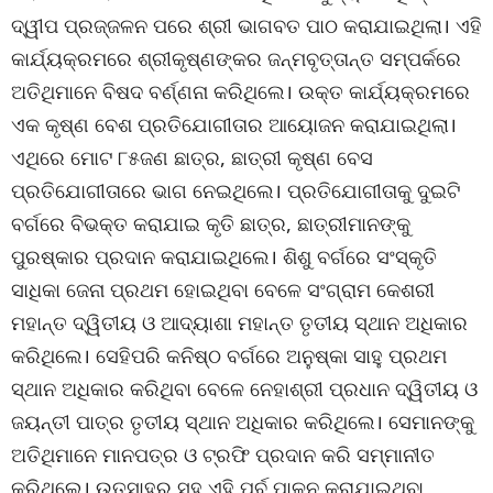
ଦ୍ୱୀପ ପ୍ରଜ୍ଜଳନ ପରେ ଶ୍ରୀ ଭାଗବତ ପାଠ କରାଯାଇଥିଲା। ଏହି
କାର୍ଯ୍ୟକ୍ରମରେ ଶ୍ରୀକୃଷ୍ଣଙ୍କର ଜନ୍ମବୃତ୍ତାନ୍ତ ସମ୍ପର୍କରେ
ଅତିଥିମାନେ ବିଷଦ ବର୍ଣ୍ଣନା କରିଥିଲେ। ଉକ୍ତ କାର୍ଯ୍ୟକ୍ରମରେ
ଏକ କୃଷ୍ଣ ବେଶ ପ୍ରତିଯୋଗୀତାର ଆୟୋଜନ କରାଯାଇଥିଲା।
ଏଥିରେ ମୋଟ ୮୫ଜଣ ଛାତ୍ର, ଛାତ୍ରୀ କୃଷ୍ଣ ବେସ
ପ୍ରତିଯୋଗୀତାରେ ଭାଗ ନେଇଥିଲେ। ପ୍ରତିଯୋଗୀତାକୁ ଦୁଇଟି
ବର୍ଗରେ ବିଭକ୍ତ କରାଯାଇ କୃତି ଛାତ୍ର, ଛାତ୍ରୀମାନଙ୍କୁ
ପୁରଷ୍କାର ପ୍ରଦାନ କରାଯାଇଥିଲେ। ଶିଶୁ ବର୍ଗରେ ସଂସ୍କୃତି
ସାଧିକା ଜେନା ପ୍ରଥମ ହୋଇଥିବା ବେଳେ ସଂଗ୍ରାମ କେଶରୀ
ମହାନ୍ତ ଦ୍ୱିତୀୟ ଓ ଆଦ୍ୟାଶା ମହାନ୍ତ ତୃତୀୟ ସ୍ଥାନ ଅଧିକାର
କରିଥିଲେ। ସେହିପରି କନିଷ୍ଠ ବର୍ଗରେ ଅନୁଷ୍କା ସାହୁ ପ୍ରଥମ
ସ୍ଥାନ ଅଧିକାର କରିଥିବା ବେଳେ ନେହାଶ୍ରୀ ପ୍ରଧାନ ଦ୍ୱିତୀୟ ଓ
ଜୟନ୍ତୀ ପାତ୍ର ତୃତୀୟ ସ୍ଥାନ ଅଧିକାର କରିଥିଲେ। ସେମାନଙ୍କୁ
ଅତିଥିମାନେ ମାନପତ୍ର ଓ ଟ୍ରଫି ପ୍ରଦାନ କରି ସମ୍ମାନୀତ
କରିଥିଲେ। ଉତ୍ସାହର ସହ ଏହି ପର୍ବ ପାଳନ କରାଯାଇଥିବା