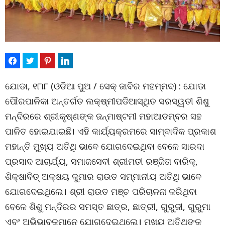
ଯୋଡା, ୧୮ା୮ (ଓଡିଆ ପୁଅ / ସେକ୍ ଜାବିର ମହମ୍ମଦ) : ଯୋଡା
ପୌରପାଳିକା ଅନ୍ତର୍ଗତ ଲକ୍ଷ୍ମୀପଡିଆସ୍ଥିତ ସରସ୍ୱତୀ ଶିଶୁ
ମନ୍ଦିରରେ ଶ୍ରୀକୃଷ୍ଣଙ୍କ ଜନ୍ମାଷ୍ଟମୀ ମହାଆଡମ୍ବର ସହ
ପାଳିତ ହୋଇଯାଇଛି। ଏହି କାର୍ଯ୍ୟକ୍ରମରେ ସାମ୍ବାଦିକ ପ୍ରକାଶ
ମହାନ୍ତି ମୁଖ୍ୟ ଅତିଥି ଭାବେ ଯୋଗଦେଇଥିବା ବେଳେ ସାରଦା
ପ୍ରସାଦ ଆଚାର୍ଯ୍ୟ, ସମାଜସେବୀ ଶ୍ରୀମତୀ ରଞ୍ଜିତା ବାରିକ୍‌,
ଶିକ୍ଷାବିତ୍ ଅକ୍ଷୟ କୁମାର ରାଉତ ସମ୍ମାନୀୟ ଅତିଥି ଭାବେ
ଯୋଗଦେଇଥିଲେ। ଶ୍ରୀ ରାଉତ ମଞ୍ଚ ପରିଚାଳନା କରିଥିବା
ବେଳେ ଶିଶୁ ମନ୍ଦିରର ସମସ୍ତ ଛାତ୍ର, ଛାତ୍ରୀ, ଗୁରୁଜୀ, ଗୁରୁମା
ଏବଂ ଅଭିଭାବକମାନେ ଯୋଗଦେଇଥିଲେ। ମୁଖ୍ୟ ଅତିଥିଙ୍କ