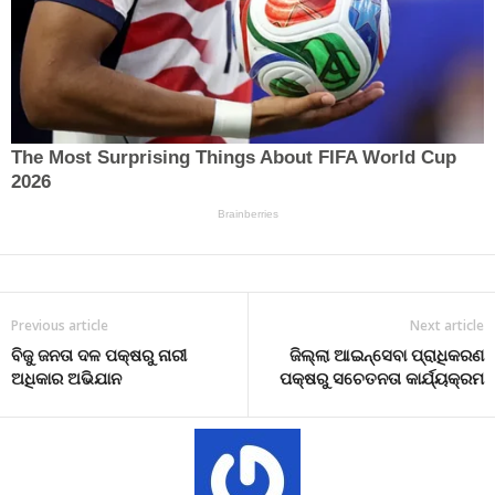
Previous article
Next article
ବିଜୁ ଜନତା ଦଳ ପକ୍ଷରୁ ନାରୀ
ଜିଲ୍ଲା ଆଇନ୍‌ସେବା ପ୍ରାଧିକରଣ
ଅଧିକାର ଅଭିଯାନ
ପକ୍ଷରୁ ସଚେତନତା କାର୍ଯ୍ୟକ୍ରମ