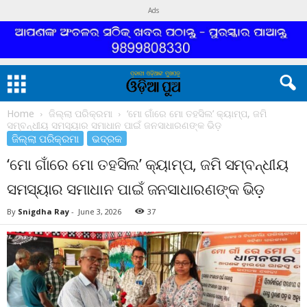
Ads
Home
ଜିଲ୍ଲା ପରିକ୍ରମା
‘ମୋ ଗାଁରେ ମୋ ତହସିଲ’ କ୍ୟାମ୍ପ, ଜମି
ସମ୍ବନ୍ଧୀୟ ସମସ୍ୟାର ସମାଧାନ ପାଇଁ ଜନସାଧାରଣଙ୍କ ଭିଡ଼
ଜିଲ୍ଲା ପରିକ୍ରମା
ଭଦ୍ରକ
‘ମୋ ଗାଁରେ ମୋ ତହସିଲ’ କ୍ୟାମ୍ପ, ଜମି ସମ୍ବନ୍ଧୀୟ
ସମସ୍ୟାର ସମାଧାନ ପାଇଁ ଜନସାଧାରଣଙ୍କ ଭିଡ଼
By
Snigdha Ray
-
June 3, 2026
37