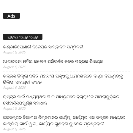
Ads
ଖବର ଏବେ ଏବେ
ଭଣ୍ଡାରିପୋଖରୀ ବିଜେପିର ସାମ୍ବାଦିକ ସମ୍ମିଳନୀ
August 6, 2026
ଆଗରପଡା ମହିଳା କଲେଜ ପରିଦର୍ଶନ କଲେ ଭଦ୍ରକ ବିଧାୟକ
August 6, 2026
ଭଦ୍ରକ ଜିଲ୍ଲା ଦଳିତ ମହାସଂଘ ପକ୍ଷରୁ ଧାମନଗରରେ ବନ୍ୟା ବିପନ୍ନଙ୍କୁ
ରିଲିଫ ସାମଗ୍ରୀ ବଂଟନ
August 6, 2026
ରାଷ୍ଟ୍ର ପାଇଁ ମଧ୍ୟସ୍ଥତା ୩.୦ ମାଧ୍ୟମରେ ବିଚାରାଧୀନ ମାମଲାଗୁଡ଼ିକର
ସୌହାର୍ଦ୍ଦ୍ୟପୂର୍ଣ୍ଣ ସମାଧାନ
August 6, 2026
ଜଳସମ୍ପଦ ବିଭାଗର ନିମ୍ନମାନର କାର୍ଯ୍ୟ, କାର୍ଯ୍ୟର ଏକ ସପ୍ତାହ ମଧ୍ୟରେ
ଭାଙ୍ଗିଲା ଗାର୍ଡ ୱାଲ, କାର୍ଯ୍ୟର ଗୁଣବତା କୁ ନେଇ ପ୍ରଶ୍ନବାଚୀ
August 6, 2026