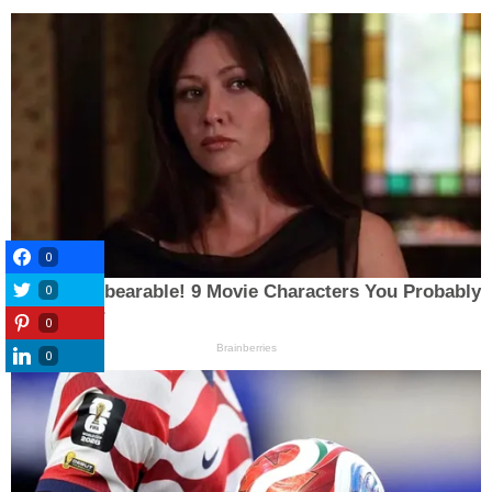
0
0
0
0