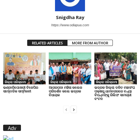
Snigdha Ray
https://www.odiapua.com
RELATED ARTICLES
MORE FROM AUTHOR
ଜିଲ୍ଲା ପରିକ୍ରମା
ଜିଲ୍ଲା ପରିକ୍ରମା
ଜିଲ୍ଲା ପରିକ୍ରମା
ଭଣ୍ଡାରିପୋଖରୀ ବିଜେପିର
ଆଗରପଡା ମହିଳା କଲେଜ
ଭଦ୍ରକ ଜିଲ୍ଲା ଦଳିତ ମହାସଂଘ
ସାମ୍ବାଦିକ ସମ୍ମିଳନୀ
ପରିଦର୍ଶନ କଲେ ଭଦ୍ରକ
ପକ୍ଷରୁ ଧାମନଗରରେ ବନ୍ୟା
ବିଧାୟକ
ବିପନ୍ନଙ୍କୁ ରିଲିଫ ସାମଗ୍ରୀ
ବଂଟନ
Adv