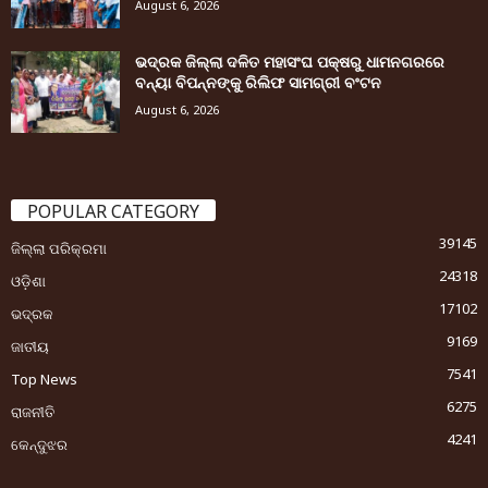
August 6, 2026
ଭଦ୍ରକ ଜିଲ୍ଲା ଦଳିତ ମହାସଂଘ ପକ୍ଷରୁ ଧାମନଗରରେ
ବନ୍ୟା ବିପନ୍ନଙ୍କୁ ରିଲିଫ ସାମଗ୍ରୀ ବଂଟନ
August 6, 2026
POPULAR CATEGORY
39145
ଜିଲ୍ଲା ପରିକ୍ରମା
24318
ଓଡ଼ିଶା
17102
ଭଦ୍ରକ
9169
ଜାତୀୟ
7541
Top News
6275
ରାଜନୀତି
4241
କେନ୍ଦୁଝର