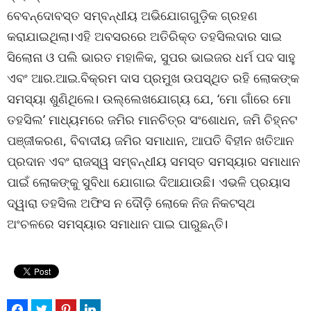
ବେବନ୍ଦୋବସ୍ତ ସମ୍ବନ୍ଧୀୟ ଅଭିଯୋଗଗୁଡ଼ିକ ଗ୍ରହଣ
କରାଯାଇଥିଲା।ଏହି ଅବସରରେ ଅତିରିକ୍ତ ତହସିଲଦାର ସାଇ
ସିଲୋନା ଓ ପଲି ଭାରତ ମହାଳିକ, ସୁପର ଭାଇଜର ଧର୍ମ ପଦ ସାହୁ
ଏବଂ ଆର.ଆଇ.ବିକ୍ରମ ଦାସ ପ୍ରମୁଖ ଉପସ୍ଥିତ ରହି ଲୋକଙ୍କ
ସମସ୍ୟା ଶୁଣିଥିଲେ। ଉଲ୍ଲେଖଯୋଗ୍ୟ ଯେ, ‘ମୋ ଗାଁରେ ମୋ
ତହସିଲ’ ମାଧ୍ୟମରେ ଜମିର ମାନଚିତ୍ର ସଂଶୋଧନ, ଜମି ଚିହ୍ନଟ
ପଞ୍ଜୀକରଣ, ବିବାଦୀୟ ଜମିର ସମାଧାନ, ଆପତି ବିହୀନ ଖତିଆନ
ପ୍ରଦାନ ଏବଂ ରାଜସ୍ୱ ସମ୍ବନ୍ଧୀୟ ସମସ୍ତ ସମସ୍ୟାର ସମାଧାନ
ପାଇଁ ଲୋକଙ୍କୁ ସୁବିଧା ଯୋଗାଇ ଦିଆଯାଉଛି। ଏଭଳି ପ୍ରୟାସ
ଦ୍ୱାରା ତହସିଲ ଅଫିସ ନ ଦୌଡ଼ି ଲୋକେ ନିଜ ନିକଟସ୍ଥ
ଅଂଚଳରେ ସମସ୍ୟାର ସମାଧାନ ପାଇ ପାରୁଛନ୍ତି।