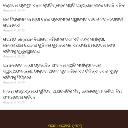
ବନ୍ୟାରେ ପ୍ରମୁଖ ସଡ଼କ କ୍ଷତିଗ୍ରସ୍ତ ସ୍ଥିତି ଅନୁଧ୍ୟାନ କଲେ ଆର୍‌ଡ଼ି ସଚିବ
August 6, 2026
ଜଳ ନିଷ୍କାସନ ସମସ୍ୟା ନେଇ ପ୍ରଶାସନର ଦ୍ୱାରସ୍ତ ହେଲେ ବରାଳପୋଖରୀ
ଗ୍ରାମବାସୀ
August 6, 2026
ଗ୍ରାମ୍ୟ ଉନ୍ନୟନ ବିଭାଗର କମିଶନର ତଥା ସଚିବଙ୍କ ସମୀକ୍ଷା,
ଜନକଲ୍ୟାଣ ଯୋଜନା ଗୁଡିକର ଗୁଣବତା ସହ ସମୟସୀମା ମଧ୍ୟରେ ଶେଷ
କରିବାକୁ ଗୁରୁତ୍ୱାରୋପ
August 6, 2026
ଧାମନଗରର ବନ୍ୟା ପ୍ରଭାବିତ ଅଂଚଳର ସ୍ଥିତି ସମୀକ୍ଷା କଲେ
ସ୍ୱାସ୍ଥ୍ୟମନ୍ତ୍ରୀ, ଡାକ୍ତର ଅଭାବ ଦୂର କରିବା ସହ ଚିକିତ୍ସା ସେବା ସୁଦୃଢ଼
କରିବାକୁ ନିର୍ଦ୍ଦେଶ
August 6, 2026
୭୨ତମ ରାଜ୍ୟସ୍ତରୀୟ ଜୁନିୟର ଆଥଲେଟିକ ମିଟ୍‌, ଭଦ୍ରକରୁ ୧୬ ଜଣିଆ ଟିମ୍
ଅଂଶଗ୍ରହଣ କରିବେ
August 6, 2026