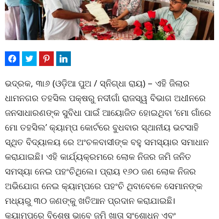
ଭଦ୍ରକ, ୩ା୬ (ଓଡ଼ିଆ ପୁଅ / ସ୍ନିଗ୍ଧା ରାୟ) – ଏହି ଜିଲାର
ଧାମନଗର ତହସିଲ ପକ୍ଷରୁ ନଦୀଗାଁ ରାଜସ୍ୱ ବିଭାଗ ଅଧୀନରେ
ଜନସାଧାରଣଙ୍କ ସୁବିଧା ପାଇଁ ଆୟୋଜିତ ହୋଇଥିବା ‘ମୋ ଗାଁରେ
ମୋ ତହସିଲ’ କ୍ୟାମ୍ପ କୋର୍ଟରେ ବୁଧବାର ସ୍ଥାନୀୟ ଭଟସାହି
ସ୍ଥିତ ବିଦ୍ୟାଳୟ ରେ ଅଂଚଳବାସୀଙ୍କ ବହୁ ସମସ୍ୟାର ସମାଧାନ
କରାଯାଇଛି। ଏହି କାର୍ଯ୍ୟକ୍ରମରେ ଲୋକ ନିଜର ଜମି ଜନିତ
ସମସ୍ୟା ନେଇ ପହଂଚିଥିଲେ। ପ୍ରାୟ ୧୬୦ ଜଣ ଲୋକ ନିଜର
ଅଭିଯୋଗ ନେଇ କ୍ୟାମ୍ପରେ ପହଂଚି ଥିବାବେଳେ ସେମାନଙ୍କ
ମଧ୍ୟରୁ ୩୦ ଜଣଙ୍କୁ ଖତିଆନ ପ୍ରଦାନ କରାଯାଇଛି।
କ୍ୟାମ୍ପରେ ବିଶେଷ ଭାବେ ଜମି ଖାତା ସଂଶୋଧନ ଏବଂ