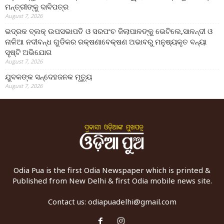
ମନ୍ତ୍ରୀଙ୍କୁ ଦାବିପତ୍ର
August 7, 2026
ଭଦ୍ରକ ବ୍ଲକ୍ ଉପସଭାପତି ଓ ସରପଂଚ ଜିଲାପାଳଙ୍କୁ ଭେଟିଲେ,ସାଳନ୍ଦୀ ଓ
ନାଳିଆ ନଦୀବନ୍ଧ ଗୁଡିକର ରକ୍ଷଣାବେକ୍ଷଣ ଅଭାବରୁ ମନୁଷ୍ୟକୃତ ବନ୍ୟା
ସୃଷ୍ଟି ଅଭିଯୋଗ
August 7, 2026
ଯୁବକଙ୍କ ସନ୍ଦେହଜନକ ମୃତ୍ୟୁ
August 7, 2026
Odia Pua is the first Odia Newspaper which is printed &
Published from New Delhi & first Odia mobile news site.
Contact us:
odiapuadelhi@gmail.com