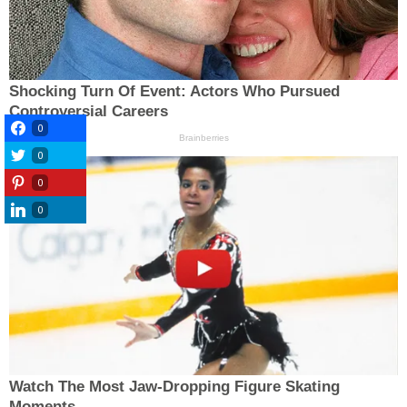
0
0
0
0