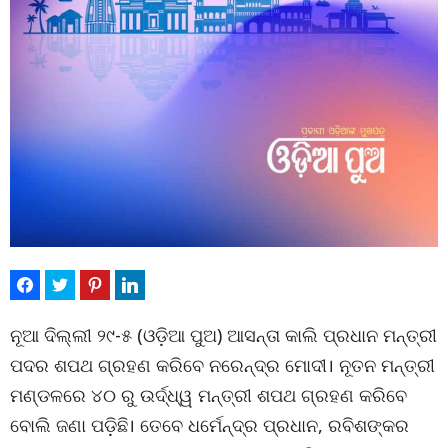
ନୂଆ ଦିଲ୍ଲୀ ୨୯-୫ (ଓଡ଼ିଆ ପୁଅ) ଆସନ୍ତା କାଲି ପ୍ରଧାନ ମନ୍ତ୍ରୀ
ପଦର ଶପଥ ଗ୍ରହଣ କରିବେ ନରେନ୍ଦ୍ର ମୋଦୀ। ନୂତନ ମନ୍ତ୍ରୀ
ମଣ୍ଡଳରେ ୪୦ ରୁ ଉର୍ଦ୍ଧ୍ୱ ମନ୍ତ୍ରୀ ଶପଥ ଗ୍ରହଣ କରିବେ
ବୋଲି ଜଣା ପଡ଼ିଛି। ତେବେ ଧର୍ମେନ୍ଦ୍ର ପ୍ରଧାନ, ରବିଶଙ୍କର