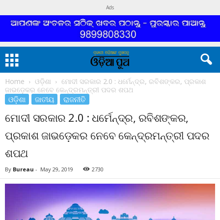
Ads
Home
ଓଡ଼ିଶା
ମୋଦୀ ସରକାର 2.0 : ଧର୍ମେନ୍ଦ୍ର, ରବିଶଙ୍କର, ପ୍ରକାଶ
ଜାଭଡ଼େକର ନେବେ କେନ୍ଦ୍ରମନ୍ତ୍ରୀ ପଦର ଶପଥ
ଓଡ଼ିଶା
ଜାତୀୟ
ରାଜନୀତି
ମୋଦୀ ସରକାର 2.0 : ଧର୍ମେନ୍ଦ୍ର, ରବିଶଙ୍କର,
ପ୍ରକାଶ ଜାଭଡ଼େକର ନେବେ କେନ୍ଦ୍ରମନ୍ତ୍ରୀ ପଦର
ଶପଥ
By
Bureau
-
May 29, 2019
2730