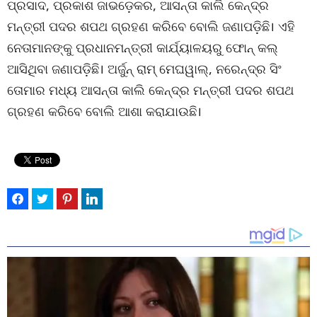
ପ୍ରସାଦ, ପ୍ରକାଶ ଜାଭଡ଼େକର, ଆସନ୍ତା କାଲି କେନ୍ଦ୍ର
ମନ୍ତ୍ରୀ ପଦର ଶପଥ ଗ୍ରହଣ କରିବେ ବୋଲି ଜଣାପଡ଼ିଛି। ଏହି
ନେତାମାନଙ୍କୁ ପ୍ରଧାନମନ୍ତ୍ରୀ କାର୍ଯ୍ୟାଳୟରୁ ଫୋନ୍ କଲ୍
ଆସିଥିବା ଜଣାପଡ଼ିଛି। ଅର୍ଜୁନ୍ ରାମ୍ ମେଘୱାଲ୍, ନରେନ୍ଦ୍ର ସିଂ
ତୋମାର ମଧ୍ୟ ଆସନ୍ତା କାଲି କେନ୍ଦ୍ର ମନ୍ତ୍ରୀ ପଦର ଶପଥ
ଗ୍ରହଣ କରିବେ ବୋଲି ଆଶା କରାଯାଉଛି।