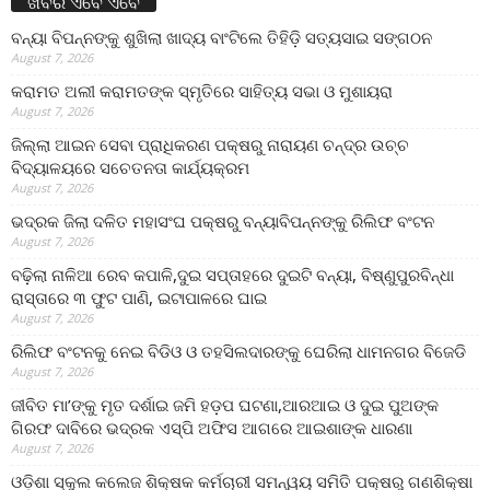
ଖବର ଏବେ ଏବେ
ବନ୍ୟା ବିପନ୍ନଙ୍କୁ ଶୁଖିଲା ଖାଦ୍ୟ ବାଂଟିଲେ ତିହିଡି଼ ସତ୍ୟସାଇ ସଙ୍ଗଠନ
August 7, 2026
କରାମତ ଅଲୀ କରାମତଙ୍କ ସ୍ମୃତିରେ ସାହିତ୍ୟ ସଭା ଓ ମୁଶାୟରା
August 7, 2026
ଜିଲ୍ଲା ଆଇନ ସେବା ପ୍ରାଧିକରଣ ପକ୍ଷରୁ ନାରାୟଣ ଚନ୍ଦ୍ର ଉଚ୍ଚ
ବିଦ୍ୟାଳୟରେ ସଚେତନତା କାର୍ଯ୍ୟକ୍ରମ
August 7, 2026
ଭଦ୍ରକ ଜିଲା ଦଳିତ ମହାସଂଘ ପକ୍ଷରୁ ବନ୍ୟାବିପନ୍ନଙ୍କୁ ରିଲିଫ ବଂଟନ
August 7, 2026
ବଢ଼ିଲା ନାଳିଆ ରେବ କପାଳି,ଦୁଇ ସପ୍ତାହରେ ଦୁଇଟି ବନ୍ୟା, ବିଷ୍ଣୁପୁରବିନ୍ଧା
ରାସ୍ତାରେ ୩ ଫୁଟ ପାଣି, ଇଟାପାଳରେ ଘାଇ
August 7, 2026
ରିଲିଫ ବଂଟନକୁ ନେଇ ବିଡିଓ ଓ ତହସିଲଦାରଙ୍କୁ ଘେରିଲା ଧାମନଗର ବିଜେଡି
August 7, 2026
ଜୀବିତ ମା’ଙ୍କୁ ମୃତ ଦର୍ଶାଇ ଜମି ହଡ଼ପ ଘଟଣା,ଆରଆଇ ଓ ଦୁଇ ପୁଅଙ୍କ
ଗିରଫ ଦାବିରେ ଭଦ୍ରକ ଏସ୍‌ପି ଅଫିସ ଆଗରେ ଆଇଶାଙ୍କ ଧାରଣା
August 7, 2026
ଓଡ଼ିଶା ସ୍କୁଲ କଲେଜ ଶିକ୍ଷକ କର୍ମଚାରୀ ସମନ୍ୱୟ ସମିତି ପକ୍ଷରୁ ଗଣଶିକ୍ଷା