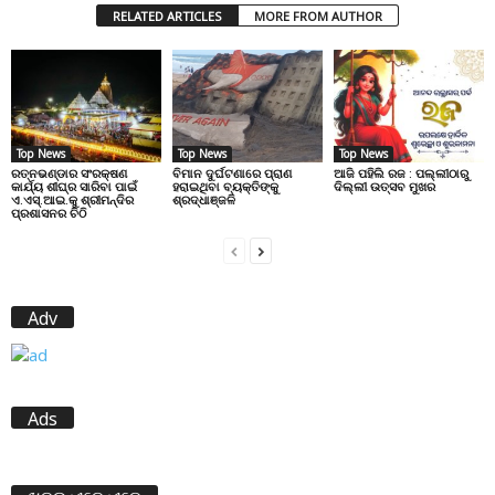
RELATED ARTICLES
MORE FROM AUTHOR
Top News
Top News
Top News
ରତ୍ନଭଣ୍ଡାର ସଂରକ୍ଷଣ
ବିମାନ ଦୁର୍ଘଟଣାରେ ପ୍ରାଣ
ଆଜି ପହିଲି ରଜ : ପଲ୍ଲୀଠାରୁ
କାର୍ଯ୍ୟ ଶୀଘ୍ର ସାରିବା ପାଇଁ
ହରାଇଥିବା ବ୍ୟକ୍ତିଙ୍କୁ
ଦିଲ୍ଲୀ ଉତ୍ସବ ମୁଖର
ଏ.ଏସ୍.ଆଇ.କୁ ଶ୍ରୀମନ୍ଦିର
ଶ୍ରଦ୍ଧାଞ୍ଜଳି
ପ୍ରଶାସନର ଚିଠି
Adv
Ads