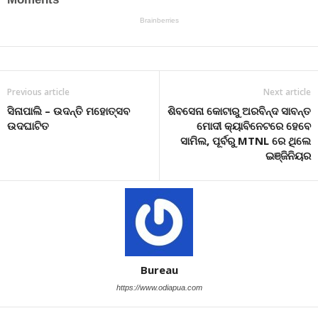
Previous article
Next article
ସିନାପାଲି – ଉଦନ୍ତି ମହୋତ୍ସବ
ଶିବସେନା କୋଟାରୁ ଅରବିନ୍ଦ ସାବନ୍ତ
ଉଦଘାଟିତ
ମୋଦୀ କ୍ୟାବିନେଟରେ ହେବେ
ସାମିଲ, ପୂର୍ବରୁ MTNL ରେ ଥିଲେ
ଇଞ୍ଜିନିୟର
Bureau
https://www.odiapua.com