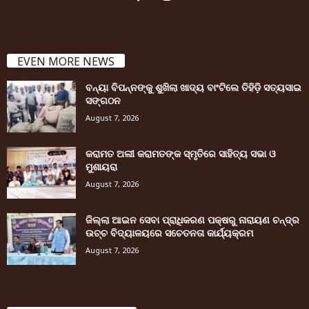
EVEN MORE NEWS
ବନ୍ୟା ବିପନ୍ନଙ୍କୁ ଶୁଖିଲା ଖାଦ୍ୟ ବାଂଟିଲେ ତିହିଡି଼ ସତ୍ୟସାଇ
ସଙ୍ଗଠନ
August 7, 2026
କରାମତ ଅଲୀ କରାମତଙ୍କ ସ୍ମୃତିରେ ସାହିତ୍ୟ ସଭା ଓ
ମୁଶାୟରା
August 7, 2026
ଜିଲ୍ଲା ଆଇନ ସେବା ପ୍ରାଧିକରଣ ପକ୍ଷରୁ ନାରାୟଣ ଚନ୍ଦ୍ର
ଉଚ୍ଚ ବିଦ୍ୟାଳୟରେ ସଚେତନତା କାର୍ଯ୍ୟକ୍ରମ
August 7, 2026