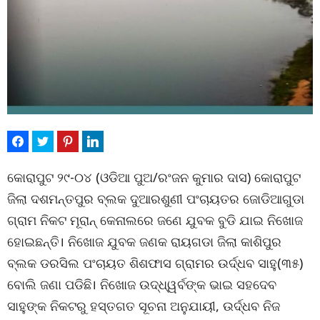
କୋରାପୁଟ ୨୯-୦୪ (ଓଡିଆ ପୁଅ/ରଂଜନ କୁମାର ଦାସ) କୋରାପୁଟ
ଜିଲା ଦଶମନ୍ତପୁର ବ୍ଲକ ଦୁଆରଶୁଣୀ ପଂଚାୟତର ଜୋଡିଆଗୁଡା
ଗ୍ରାମ ନିକଟ ମୂରାନ୍ କେନାଲରେ ଜଣେ ଯୁବକ ବୁଡି ଯାଇ ନିଖୋଜ
ହୋଇଛନ୍ତି। ନିଖୋଜ ଯୁବକ ଜଣକ ରାୟଗଡା ଜିଲା କାଶିପୁର
ବ୍ଲକ ଡରସିଲ ପଂଚାୟତ ଶିଶଫାସ ଗ୍ରାମର ଉର୍ଦ୍ଧବ ସାହୁ(୩୫)
ବୋଲି ଜଣା ପଡିଛି। ନିଖୋଜ ଉଦ୍ଧ୍ୱର୍ବଙ୍କ ଭାଇ ସହଦେବ
ସାହୁଙ୍କ ନିକଟରୁ ହସ୍ତଗତ ସୂଚନା ଅନୁଯାୟୀ, ଉର୍ଦ୍ଧବ ନିଜ