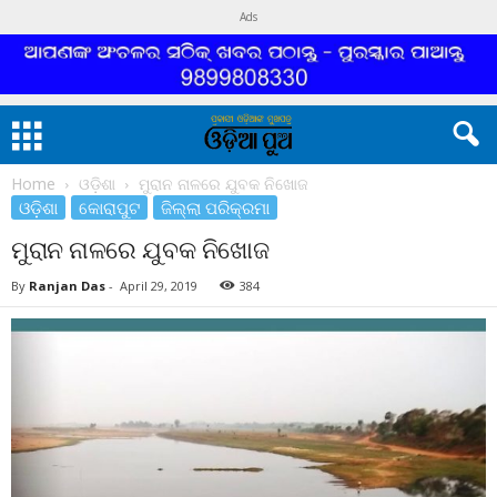
Ads
Home
ଓଡ଼ିଶା
ମୁରାନ ନାଳରେ ଯୁବକ ନିଖୋଜ
ଓଡ଼ିଶା
କୋରାପୁଟ
ଜିଲ୍ଲା ପରିକ୍ରମା
ମୁରାନ ନାଳରେ ଯୁବକ ନିଖୋଜ
By
Ranjan Das
-
April 29, 2019
384