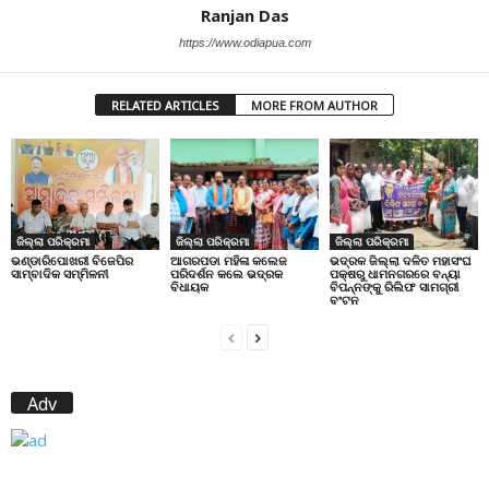
Ranjan Das
https://www.odiapua.com
RELATED ARTICLES
MORE FROM AUTHOR
ଜିଲ୍ଲା ପରିକ୍ରମା
ଜିଲ୍ଲା ପରିକ୍ରମା
ଜିଲ୍ଲା ପରିକ୍ରମା
ଭଣ୍ଡାରିପୋଖରୀ ବିଜେପିର
ଆଗରପଡା ମହିଳା କଲେଜ
ଭଦ୍ରକ ଜିଲ୍ଲା ଦଳିତ ମହାସଂଘ
ସାମ୍ବାଦିକ ସମ୍ମିଳନୀ
ପରିଦର୍ଶନ କଲେ ଭଦ୍ରକ
ପକ୍ଷରୁ ଧାମନଗରରେ ବନ୍ୟା
ବିଧାୟକ
ବିପନ୍ନଙ୍କୁ ରିଲିଫ ସାମଗ୍ରୀ
ବଂଟନ
Adv