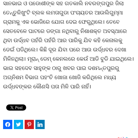
ସାନଭାଇ ଓ ପଡୋଶୀଙ୍କ ସହ ଗତକାଲି ନବରଙ୍ଗପୁର ଜିଲା
ତେନ୍ତୁଳିଖୁଂଟି ବ୍ଲକ ଲମତାଗୁଡା ପଂଚାୟତର ଆଉଲିଗୁମ୍ମା
ଗ୍ରାମକୁ ଏକ ଭୋଜିରେ ଯୋଗ ଦେଇ ଫେରୁଥିଲେ। ତେବେ
ସେତବେଳେ ଘାଟରେ ଡଙ୍ଗା ନଥିବାରୁ ନିଶାଶକ୍ତ ଅବସ୍ଥାରେ
ଥିବା ଉର୍ଦ୍ଧବ ପହଁରି ପହଁରି ଆର ପାରିକୁ ଯିବ କହି କେନାଲକୁ
ଡେଇଁ ପଡିଥିଲେ। କିଛି ଦୂର ଯିବା ପରେ ଆଉ ଉର୍ଦ୍ଧବର ଦେଖା
ମିଳିନଥିଲା। ମୂରାନ୍ ଡେମ୍ କେନଲରେ କେଉଁ ଆଡି ବୁଡି ଯାଇଥିଲେ।
ଭାଇ ସହଦେବ ସାହୁଙ୍କ ଠାରୁ ଖବର ପାଇ ଦଶମନ୍ତପୁରରୁ
ଅଗ୍ନିଶମ ବିଭାଗ ପହଂଚି ଖୋଜା ଖୋଜି କରିଥିଲେ ମଧ୍ୟ
ଉର୍ଦ୍ଧବଙ୍କର କୌଣସି ପତା ମିଳି ପାରି ନାହିଁ।