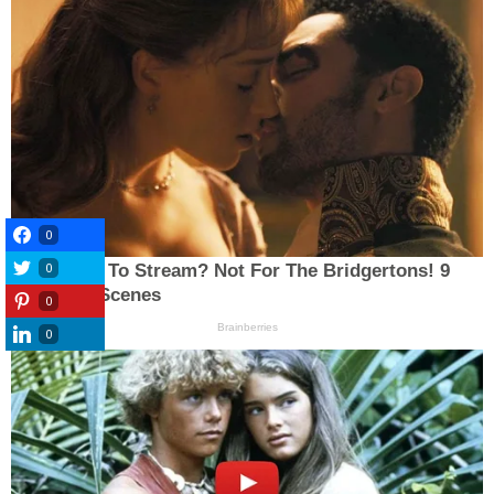
0
0
0
0