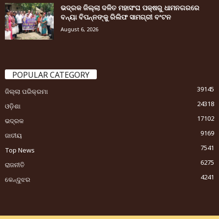
ଭଦ୍ରକ ଜିଲ୍ଲା ଦଳିତ ମହାସଂଘ ପକ୍ଷରୁ ଧାମନଗରରେ
ବନ୍ୟା ବିପନ୍ନଙ୍କୁ ରିଲିଫ ସାମଗ୍ରୀ ବଂଟନ
August 6, 2026
POPULAR CATEGORY
39145
ଜିଲ୍ଲା ପରିକ୍ରମା
24318
ଓଡ଼ିଶା
17102
ଭଦ୍ରକ
9169
ଜାତୀୟ
7541
Top News
6275
ରାଜନୀତି
4241
କେନ୍ଦୁଝର