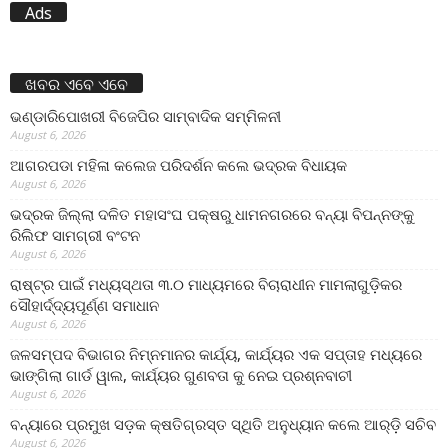
Ads
ଖବର ଏବେ ଏବେ
ଭଣ୍ଡାରିପୋଖରୀ ବିଜେପିର ସାମ୍ବାଦିକ ସମ୍ମିଳନୀ
August 6, 2026
ଆଗରପଡା ମହିଳା କଲେଜ ପରିଦର୍ଶନ କଲେ ଭଦ୍ରକ ବିଧାୟକ
August 6, 2026
ଭଦ୍ରକ ଜିଲ୍ଲା ଦଳିତ ମହାସଂଘ ପକ୍ଷରୁ ଧାମନଗରରେ ବନ୍ୟା ବିପନ୍ନଙ୍କୁ
ରିଲିଫ ସାମଗ୍ରୀ ବଂଟନ
August 6, 2026
ରାଷ୍ଟ୍ର ପାଇଁ ମଧ୍ୟସ୍ଥତା ୩.୦ ମାଧ୍ୟମରେ ବିଚାରାଧୀନ ମାମଲାଗୁଡ଼ିକର
ସୌହାର୍ଦ୍ଦ୍ୟପୂର୍ଣ୍ଣ ସମାଧାନ
August 6, 2026
ଜଳସମ୍ପଦ ବିଭାଗର ନିମ୍ନମାନର କାର୍ଯ୍ୟ, କାର୍ଯ୍ୟର ଏକ ସପ୍ତାହ ମଧ୍ୟରେ
ଭାଙ୍ଗିଲା ଗାର୍ଡ ୱାଲ, କାର୍ଯ୍ୟର ଗୁଣବତା କୁ ନେଇ ପ୍ରଶ୍ନବାଚୀ
August 6, 2026
ବନ୍ୟାରେ ପ୍ରମୁଖ ସଡ଼କ କ୍ଷତିଗ୍ରସ୍ତ ସ୍ଥିତି ଅନୁଧ୍ୟାନ କଲେ ଆର୍‌ଡ଼ି ସଚିବ
August 6, 2026