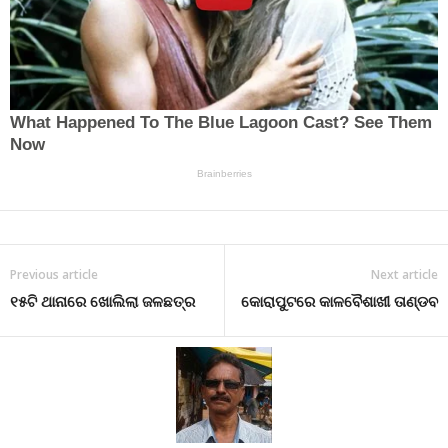
Previous article
Next article
୧୫ଟି ଥାନାରେ ଖୋଲିଲା ଜଳଛତ୍ର
କୋରାପୁଟରେ କାଳବୈଶାଖୀ ତାଣ୍ଡବ