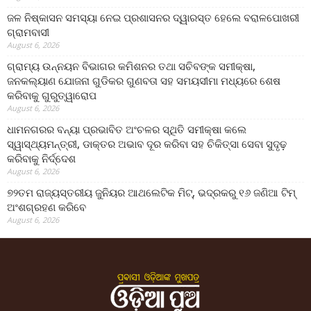
ଜଳ ନିଷ୍କାସନ ସମସ୍ୟା ନେଇ ପ୍ରଶାସନର ଦ୍ୱାରସ୍ତ ହେଲେ ବରାଳପୋଖରୀ
ଗ୍ରାମବାସୀ
August 6, 2026
ଗ୍ରାମ୍ୟ ଉନ୍ନୟନ ବିଭାଗର କମିଶନର ତଥା ସଚିବଙ୍କ ସମୀକ୍ଷା,
ଜନକଲ୍ୟାଣ ଯୋଜନା ଗୁଡିକର ଗୁଣବତା ସହ ସମୟସୀମା ମଧ୍ୟରେ ଶେଷ
କରିବାକୁ ଗୁରୁତ୍ୱାରୋପ
August 6, 2026
ଧାମନଗରର ବନ୍ୟା ପ୍ରଭାବିତ ଅଂଚଳର ସ୍ଥିତି ସମୀକ୍ଷା କଲେ
ସ୍ୱାସ୍ଥ୍ୟମନ୍ତ୍ରୀ, ଡାକ୍ତର ଅଭାବ ଦୂର କରିବା ସହ ଚିକିତ୍ସା ସେବା ସୁଦୃଢ଼
କରିବାକୁ ନିର୍ଦ୍ଦେଶ
August 6, 2026
୭୨ତମ ରାଜ୍ୟସ୍ତରୀୟ ଜୁନିୟର ଆଥଲେଟିକ ମିଟ୍‌, ଭଦ୍ରକରୁ ୧୬ ଜଣିଆ ଟିମ୍
ଅଂଶଗ୍ରହଣ କରିବେ
August 6, 2026