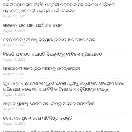
ବଳାଜୀପଡ଼ା ଗ୍ରାମ କୀର୍ତନ ମଣ୍ଡଳୀ ରକ୍ତଦାନ ସହ ଚିକିତ୍ସା ଖର୍ଚ୍ଚରେ
ସହଯୋଗ, ସରକାରୀ ସହାୟତା ପାଇଁ ନିବେଦନ
August 8, 2026
ସରକାରୀ ଘର ଯାହା ପାଇଁ ସାତ ସପନ
August 8, 2026
ତିହିଡି଼ ସରସ୍ୱତୀ ଶିଶୁ ବିଦ୍ୟାମନ୍ଦିରରେ ଜ୍ଞାନ ବିଜ୍ଞାନ ମେଳା
August 8, 2026
ବିଜେଡି ପଂଚାୟତ ସଭାପତି ବିପନ୍ନଙ୍କୁ ବାଂଟିଲେ ଶୁଖିଲାଖାଦ୍ୟ
August 8, 2026
ସମାଜସେବୀ ଜ୍ଞାନେନ୍ଦ୍ର ଦାସଙ୍କୁ ଶ୍ରଦ୍ଧାଞ୍ଜଳୀ
August 8, 2026
ଯୁବକଙ୍କ ସନ୍ଦେହଜନକ ମୃତ୍ୟୁ ଘଟଣା ,ପୁଅକୁ ହତ୍ୟା କାରାଯାଇଥିବା ନେଇ
ଅଭିଯୋଗ କଲେ ମା, ସାଇଂଟିଫିକ ଟିମର ଓ ଏସଡ଼ିପିଓଙ୍କ ତଦନ୍ତ
August 8, 2026
ଶିକ୍ଷକ ସୁଧାଂଶୁ ଶେଖର ମହାନ୍ତିଙ୍କୁ ଅବସର ସମ୍ବର୍ଦ୍ଧନା
August 8, 2026
ଚରଣ ଦାସ ଥିଲେ ଜଣେ ନୀତିନିଷ୍ଠ ବ୍ୟକ୍ତି
August 8, 2026