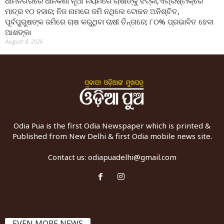
ଧାମନଗରରେ ଧାନକିଣା ନୂଆ ନିୟମରେ ଚାଷୀଙ୍କୁ ଝଟ୍‌କା,ଏଗ୍ରିଷ୍ଟାକ୍‌ରେ
ମାତ୍ର ୧୦ ହଜାର; ନିଜ ନାମରେ ଜମି ନଥିଲେ ଟୋକନ ଅନିଶ୍ଚିତ,
ପୂର୍ବପୁରୁଷଙ୍କ ଜମିରେ ଚାଷ କରୁଥିବା ଚାଷୀ ଚିନ୍ତାରେ; ୮୦% ପ୍ରଭାବିତ ହେବା
ଆଶଙ୍କା
August 8, 2026
Odia Pua is the first Odia Newspaper which is printed &
Published from New Delhi & first Odia mobile news site.
Contact us:
odiapuadelhi@gmail.com
EVEN MORE NEWS