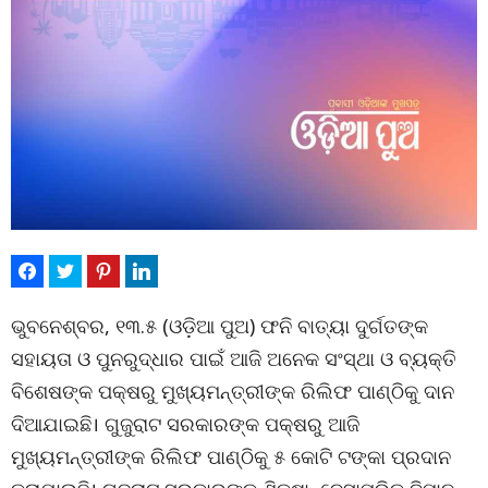
ଭୁବନେଶ୍ବର, ୧୩.୫ (ଓଡ଼ିଆ ପୁଅ) ଫନି ବାତ୍ୟା ଦୁର୍ଗତଙ୍କ
ସହାୟତା ଓ ପୁନରୁଦ୍ଧାର ପାଇଁ ଆଜି ଅନେକ ସଂସ୍ଥା ଓ ବ୍ୟକ୍ତି
ବିଶେଷଙ୍କ ପକ୍ଷରୁ ମୁଖ୍ୟମନ୍ତ୍ରୀଙ୍କ ରିଲିଫ ପାଣ୍ଠିକୁ ଦାନ
ଦିଆଯାଇଛି। ଗୁଜୁରାଟ ସରକାରଙ୍କ ପକ୍ଷରୁ ଆଜି
ମୁଖ୍ୟମନ୍ତ୍ରୀଙ୍କ ରିଲିଫ ପାଣ୍ଠିକୁ ୫ କୋଟି ଟଙ୍କା ପ୍ରଦାନ