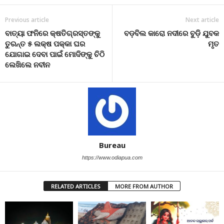
Previous article
Next article
ବାତ୍ୟା ଫନିରେ କ୍ଷତିଗ୍ରସ୍ତଙ୍କୁ
ବଡ଼ବିଲ କାରୋ ନଦୀରେ ବୁଡ଼ି ଯୁବକ
ତୁରନ୍ତ ୫ ଲକ୍ଷ ପକ୍କା ଘର
ମୃତ
ଯୋଗାଇ ଦେବା ପାଇଁ ମୋଦିଙ୍କୁ ଚିଠି
ଲେଖିଲେ ନବୀନ
Bureau
https://www.odiapua.com
RELATED ARTICLES
MORE FROM AUTHOR