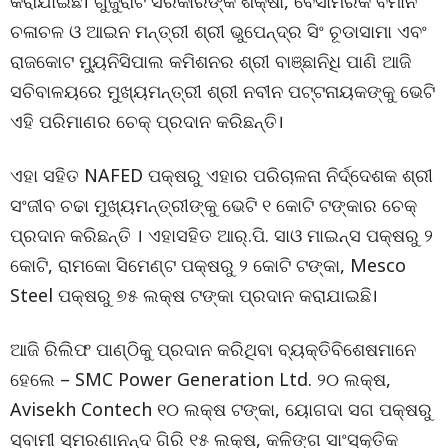
କରାଯାଇଛି। ଗୁଜୁରାଟ ସରକାରଙ୍କ ଶିକ୍ଷା, ବେସାମରିକ ବିମାନ
ଚଳାଚଳ ଓ ଆଇନ ମନ୍ତ୍ରୀ ଶ୍ରୀ ଭୁପେନ୍ଦ୍ର ସିଂ ଚୂଡାସାମା ଏବଂ
ରାଜକୋଟ ମ୍ୟୁନିସିପାଲ କମିଶନର ଶ୍ରୀ ବାଞ୍ଛାନିଧି ପାଣି ଆଜି
ସଚିବାଳୟରେ ମୁଖ୍ୟମନ୍ତ୍ରୀ ଶ୍ରୀ ନବୀନ ପଟ୍ଟନାୟକଙ୍କୁ ଭେଟି
ଏହି ପରିମାଣର ଚେକ୍ ପ୍ରଦାନ କରିଛନ୍ତି।
ଏହା ସହିତ NAFED ପକ୍ଷରୁ ଏହାର ପରିଚାଳନା ନିର୍ଦ୍ଦେଶକ ଶ୍ରୀ
ସଂଜୀବ ଚଢା ମୁଖ୍ୟମନ୍ତ୍ରୀଙ୍କୁ ଭେଟି ୧ କୋଟି ଟଙ୍କାର ଚେକ୍
ପ୍ରଦାନ କରିଛନ୍ତି । ଏହାସହିତ ଆର୍.ପି. ସାଓ ମାଇନ୍ସ ପକ୍ଷରୁ ୨
କୋଟି, ରାମକୋ ସିମେଣ୍ଟ ପକ୍ଷରୁ ୨ କୋଟି ଟଙ୍କା, Mesco
Steel ପକ୍ଷରୁ ୭୫ ଲକ୍ଷ ଟଙ୍କା ପ୍ରଦାନ କରାଯାଇଛି।
ଆଜି ରିଲିଫ ପାଣ୍ଠିକୁ ପ୍ରଦାନ କରିଥିବା ବ୍ୟକ୍ତିବିଶେଷମାନେ
ହେଲେ – SMC Power Generation Ltd. ୨୦ ଲକ୍ଷ,
Avisekh Contech ୧୦ ଲକ୍ଷ ଟଙ୍କା, ୟୋଗଦା ସଗ ପକ୍ଷରୁ
ସ୍ବାମୀ ସ୍ମରଣାନନ୍ଦ ଗିରି ୧୫ ଲକ୍ଷ, କଳିଙ୍ଗ ସାଂସ୍କୃତିକ