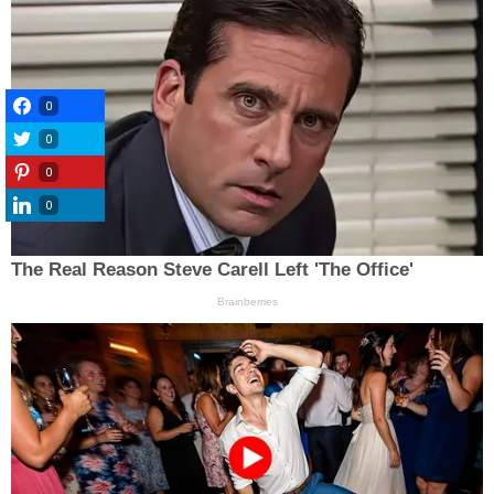
0
0
0
0