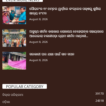
ପୌରାଚଂଳ ୧୯ ନମ୍ବର ୱାର୍ଡ଼ରେ କଂଗ୍ରେସ ପକ୍ଷରୁ ଶୁଖିଲା
ଖାଦ୍ୟ ବଂଟନ
August 8, 2026
ଅସୁସ୍ଥ କୀର୍ତନ କଳାକାର ଲୋକନାଥ ବେହେରାଙ୍କ ସହାୟତାରେ
ଆଗେଇଲା ବଳାଜୀପଡ଼ା ଗ୍ରାମ କୀର୍ତନ ମଣ୍ଡଳୀ...
August 8, 2026
ସରକାରୀ ଘର ଯାହା ପାଇଁ ସାତ ସପନ
August 8, 2026
POPULAR CATEGORY
39170
ଜିଲ୍ଲା ପରିକ୍ରମା
24318
ଓଡ଼ିଶା