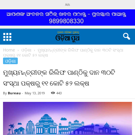
Ads
Home
ଓଡ଼ିଶା
ମୁଖ୍ୟମନ୍ତ୍ରୀଙ୍କ ରିଲିଫ ପାଣ୍ଠିକୁ ଦାନ ୩୦ଟି ସଂସ୍ଥା
ପକ୍ଷରୁ ୧୧ କୋଟି ୫୨ ଲକ୍ଷ
ଓଡ଼ିଶା
ମୁଖ୍ୟମନ୍ତ୍ରୀଙ୍କ ରିଲିଫ ପାଣ୍ଠିକୁ ଦାନ ୩୦ଟି
ସଂସ୍ଥା ପକ୍ଷରୁ ୧୧ କୋଟି ୫୨ ଲକ୍ଷ
By
Bureau
-
May 13, 2019
443