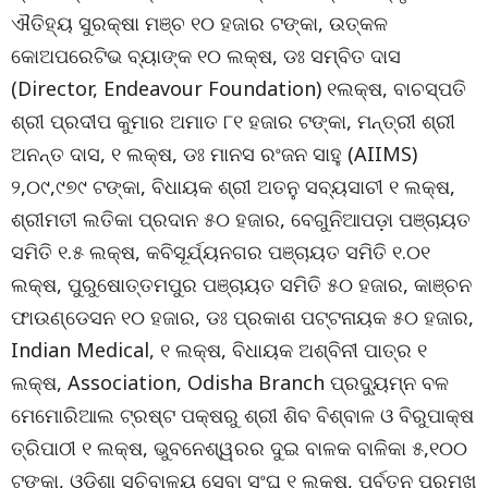
ଐତିହ୍ୟ ସୁରକ୍ଷା ମଞ୍ଚ ୧୦ ହଜାର ଟଙ୍କା, ଉତ୍କଳ
କୋଅପରେଟିଭ ବ୍ୟାଙ୍କ ୧୦ ଲକ୍ଷ, ଡଃ ସମ୍ବିତ ଦାସ
(Director, Endeavour Foundation) ୧ଲକ୍ଷ, ବାଚସ୍ପତି
ଶ୍ରୀ ପ୍ରଦୀପ କୁମାର ଅମାତ ୮୧ ହଜାର ଟଙ୍କା, ମନ୍ତ୍ରୀ ଶ୍ରୀ
ଅନନ୍ତ ଦାସ, ୧ ଲକ୍ଷ, ଡଃ ମାନସ ରଂଜନ ସାହୁ (AIIMS)
୨,୦୯,୯୭୯ ଟଙ୍କା, ବିଧାୟକ ଶ୍ରୀ ଅତନୁ ସବ୍ୟସାଚୀ ୧ ଲକ୍ଷ,
ଶ୍ରୀମତୀ ଲତିକା ପ୍ରଦାନ ୫୦ ହଜାର, ବେଗୁନିଆପଡ଼ା ପଞ୍ଚାୟତ
ସମିତି ୧.୫ ଲକ୍ଷ, କବିସୂର୍ଯ୍ୟନଗର ପଞ୍ଚାୟତ ସମିତି ୧.୦୧
ଲକ୍ଷ, ପୁରୁଷୋତ୍ତମପୁର ପଞ୍ଚାୟତ ସମିତି ୫୦ ହଜାର, କାଞ୍ଚନ
ଫାଉଣ୍ଡେସନ ୧୦ ହଜାର, ଡଃ ପ୍ରକାଶ ପଟ୍ଟନାୟକ ୫୦ ହଜାର,
Indian Medical, ୧ ଲକ୍ଷ, ବିଧାୟକ ଅଶ୍ବିନୀ ପାତ୍ର ୧
ଲକ୍ଷ, Association, Odisha Branch ପ୍ରଦ୍ୟୁମ୍ନ ବଳ
ମେମୋରିଆଲ ଟ୍ରଷ୍ଟ ପକ୍ଷରୁ ଶ୍ରୀ ଶିବ ବିଶ୍ବାଳ ଓ ବିରୁପାକ୍ଷ
ତ୍ରିପାଠୀ ୧ ଲକ୍ଷ, ଭୁବନେଶ୍ୱରର ଦୁଇ ବାଳକ ବାଳିକା ୫,୧୦୦
ଟଙ୍କା, ଓଡ଼ିଶା ସଚିବାଳୟ ସେବା ସଂଘ ୧ ଲକ୍ଷ, ପୂର୍ବତନ ପ୍ରମୁଖ