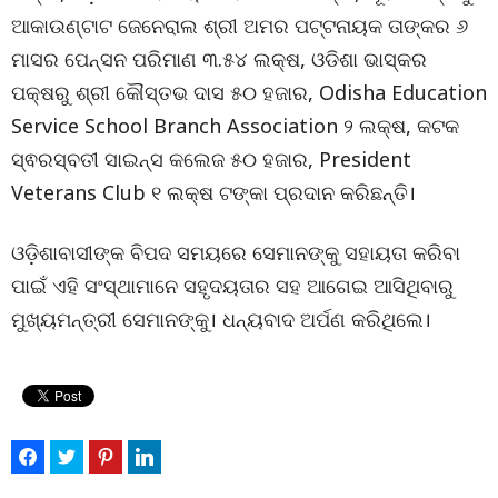
ଆକାଉଣ୍ଟାଟ ଜେନେରାଲ ଶ୍ରୀ ଅମର ପଟ୍ଟନାୟକ ତାଙ୍କର ୬
ମାସର ପେନ୍ସନ ପରିମାଣ ୩.୫୪ ଲକ୍ଷ, ଓଡିଶା ଭାସ୍କର
ପକ୍ଷରୁ ଶ୍ରୀ କୌସ୍ତଭ ଦାସ ୫୦ ହଜାର, Odisha Education
Service School Branch Association ୨ ଲକ୍ଷ, କଟକ
ସ୍ଵରସ୍ବତୀ ସାଇନ୍ସ କଲେଜ ୫୦ ହଜାର, President
Veterans Club ୧ ଲକ୍ଷ ଟଙ୍କା ପ୍ରଦାନ କରିଛନ୍ତି।
ଓଡ଼ିଶାବାସୀଙ୍କ ବିପଦ ସମୟରେ ସେମାନଙ୍କୁ ସହାୟତା କରିବା
ପାଇଁ ଏହି ସଂସ୍ଥାମାନେ ସହୃଦୟତାର ସହ ଆଗେଇ ଆସିଥିବାରୁ
ମୁଖ୍ୟମନ୍ତ୍ରୀ ସେମାନଙ୍କୁ। ଧନ୍ୟବାଦ ଅର୍ପଣ କରିଥିଲେ।