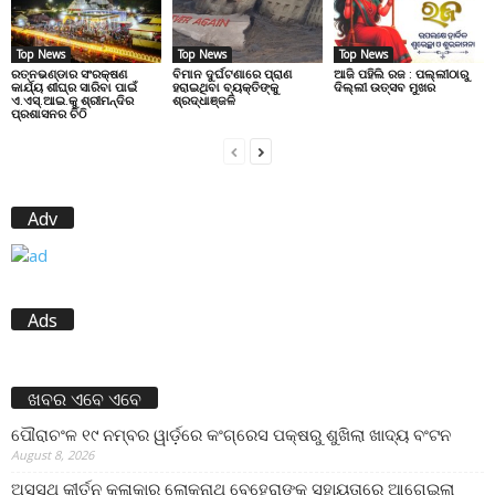
Top News
Top News
Top News
ରତ୍ନଭଣ୍ଡାର ସଂରକ୍ଷଣ
ବିମାନ ଦୁର୍ଘଟଣାରେ ପ୍ରାଣ
ଆଜି ପହିଲି ରଜ : ପଲ୍ଲୀଠାରୁ
କାର୍ଯ୍ୟ ଶୀଘ୍ର ସାରିବା ପାଇଁ
ହରାଇଥିବା ବ୍ୟକ୍ତିଙ୍କୁ
ଦିଲ୍ଲୀ ଉତ୍ସବ ମୁଖର
ଏ.ଏସ୍.ଆଇ.କୁ ଶ୍ରୀମନ୍ଦିର
ଶ୍ରଦ୍ଧାଞ୍ଜଳି
ପ୍ରଶାସନର ଚିଠି
Adv
Ads
ଖବର ଏବେ ଏବେ
ପୌରାଚଂଳ ୧୯ ନମ୍ବର ୱାର୍ଡ଼ରେ କଂଗ୍ରେସ ପକ୍ଷରୁ ଶୁଖିଲା ଖାଦ୍ୟ ବଂଟନ
August 8, 2026
ଅସୁସ୍ଥ କୀର୍ତନ କଳାକାର ଲୋକନାଥ ବେହେରାଙ୍କ ସହାୟତାରେ ଆଗେଇଲା