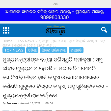
Ads
Home
Top News
ମୁଖ୍ୟମନ୍ତ୍ରୀଙ୍କ ବନ୍ୟା ପରିସ୍ଥିତି ସମୀକ୍ଷା : ସବୁ
ଜୀବନ ମୂଲ୍ୟବାନ ହେଉଛି ଆମର ନୀତି :...
TOP NEWS
ଓଡ଼ିଶା
ଜିଲ୍ଲା ପରିକ୍ରମା
ରାଜନୀତି
ମୁଖ୍ୟମନ୍ତ୍ରୀଙ୍କ ବନ୍ୟା ପରିସ୍ଥିତି ସମୀକ୍ଷା : ସବୁ
ଜୀବନ ମୂଲ୍ୟବାନ ହେଉଛି ଆମର ନୀତି : ଯେପରି
ଗୋଟିଏ ବି ଜୀବନ ହାନୀ ନ ହୁଏ ଓ ଯୋଗାଯୋଗରେ
କୌଣସି ଗୁରୁତର ବିଭ୍ରାଟ ନ ହୁଏ, ତାହୁ ସୁନିଶ୍ଚିତ କର –
ମୁଖ୍ୟମନ୍ତ୍ରୀଙ୍କ ନିର୍ଦ୍ଦେଶ
By
Bureau
-
August 16, 2022
56