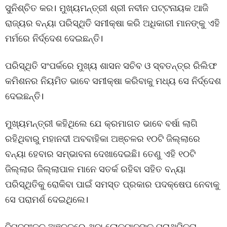
ସୁନିଶ୍ଚିତ କର। ମୁଖ୍ୟମନ୍ତ୍ରୀ ଶ୍ରୀ ନବୀନ ପଟ୍ଟନାୟକ ଆଜି
ରାଜ୍ୟର ବନ୍ୟା ପରିସ୍ଥିତି ସମୀକ୍ଷା କରି ଅଧିକାରୀ ମାନଙ୍କୁ ଏହି
ମର୍ମରେ ନିର୍ଦ୍ଦେଶ ଦେଇଛନ୍ତି।
ପରିସ୍ଥିତି ସଂପର୍କରେ ମୁଖ୍ୟ ଶାସନ ସଚିବ ଓ ସ୍ବତନ୍ତ୍ର ରିଲିଫ
କମିଶନର ନିୟମିତ ଭାବେ ସମୀକ୍ଷା କରିବାକୁ ମଧ୍ୟ ସେ ନିର୍ଦ୍ଦେଶ
ଦେଇଛନ୍ତି।
ମୁଖ୍ୟମନ୍ତ୍ରୀ କହିଥିଲେ ଯେ କ୍ରମାଗତ ଭାବେ ବର୍ଷା ଲାଗି
ରହିଥିବାରୁ ମହାନଦୀ ଅବବାହିକା ଅଞ୍ଚଳର ୧୦ଟି ଜିଲ୍ଲାରେ
ବନ୍ୟା ହେବାର ସମ୍ଭାବନା ଦେଖାଦେଇଛି। ତେଣୁ ଏହି ୧୦ଟି
ଜିଲ୍ଲାର ଜିଲ୍ଲାପାଳ ମାନେ ସତର୍କ ରହିବା ସହିତ ବନ୍ୟା
ପରିସ୍ଥିତିକୁ ରୋକିବା ପାଇଁ ସମସ୍ତ ପ୍ରକାର ପଦକ୍ଷେପ ନେବାକୁ
ସେ ପରାମର୍ଶ ଦେଇଥିଲେ।
ବିପଦସଂକୁଳ ଅଞ୍ଚଳରେ ଥିବା ଲୋକମାନଙ୍କୁ ପ୍ରାଥମିକତା