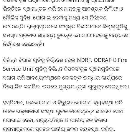
ଭିତ୍ତିରେ ସ୍ଥାନାନ୍ତର କରି ସେମାନଙ୍କୁ ଆବଶ୍ୟକ ରିଲିଫ ଓ
ମୌଳିକ ସୁବିଧା ଯୋଗାଇ ଦେବାକୁ ମଧ୍ୟ ସେ ନିର୍ଦ୍ଦେଶ
ଦେଇଛନ୍ତି। ରାଜ୍ୟସ୍ତରରେ ସଂପୃକ୍ତ ବିଭାଗମାନେ ଜିଲ୍ଲାଗୁଡିକୁ
ସମସ୍ତ ପ୍ରକାର ସାହାଯ୍ୟ ତୁରନ୍ତ ଯୋଗାଇ ଦେବାକୁ ମଧ୍ୟ ସେ
ନିର୍ଦ୍ଦେଶ ଦେଇଛନ୍ତି।
ବିଭିନ୍ନ ବିଭାଗ ଗୁଡିକୁ ନିର୍ଦ୍ଦେଶ ଦେଇ NDRF, ODRAF ଓ Fire
Service Unit ଗୁଡିକୁ ବିଭିନ୍ନ ବିପଦସଂକୁଳ ସ୍ଥାନଗୁଡିକରେ
ସଜାଗ ରଖି ଆବଶ୍ୟକସ୍ଥଳେ ଲୋକଙ୍କ ଉଦ୍ଧାର କାର୍ଯ୍ୟରେ
ନିୟୋଜିତ କରାଯିବା ଉପରେ ମୁଖ୍ୟମନ୍ତ୍ରୀ ଗୁରୁତ୍ବ ଦେଇଥିଲେ।
ହସ୍‌ପିଟାଲ, ଜଳଯୋଗାଣ ଓ ବିଦ୍ୟୁତ ଯୋଗାଣ ବ୍ୟବସ୍ଥା ପରି
ଜୀବନ ରକ୍ଷାକାରୀ ସଂସ୍ଥା ଗୁଡିକ ନିରବଚ୍ଛିନ୍ନ ଭାବରେ ସେବା
ଯୋଗାଇ ଦେବା, ପଞ୍ଚାୟତିରାଜ ଓ ପାନୀୟ ଜଳ ବିଭାଗ
ଗ୍ରାମାଞ୍ଚଳରେ ସ୍ବଚ୍ଛ ପାନୀୟ ଜଳର ବ୍ୟବସ୍ଥା କରିବା,