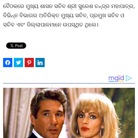
ବୈଠକରେ ମୁଖ୍ୟ ଶାସନ ସଚିବ ଶ୍ରୀ ସୁରେଶ ଚନ୍ଦ୍ର ମହାପାତ୍ର,
ବିଭିନ୍ନ ବିଭାଗର ଅତିରିକ୍ତ ମୁଖ୍ୟ ସଚିବ, ପ୍ରମୁଖ ସଚିବ ଓ
ସଚିବ ଏବଂ ଜିଲ୍ଲାପାଳମାନେ ଉପସ୍ଥିତ ଥିଲେ।