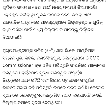
ଗୁଡିକର ସହାୟତା ନେବା ପାଇଁ ମଧ୍ୟ ପରାମର୍ଶ ଦିଆଯାଇଛି।
ଏହାସହିତ ନଦୀବନ୍ଧ ଗୁଡିକ ଉପରେ ନଜର ରଖିବା ଏବଂ
ପ୍ରଭାବିତ ଅଞ୍ଚଳରେ ଆବଶ୍ୟସ୍ଥଳେ ଶିକ୍ଷାନୁଷ୍ଠାନ ଗୁଡିକୁ
ବନ୍ଦ ରଖିବା ପାଇଁ ମଧ୍ୟ ଜିଲ୍ଲାପାଳ ମାନଙ୍କୁ ନିର୍ଦ୍ଦେଶ
ଦିଆଯାଇଛି।
ମୁଖ୍ୟମନ୍ତ୍ରୀଙ୍କ ସଚିବ (୫-ଟି) ଶ୍ରୀ ଭି.କେ. ପାଣ୍ଡିଆନ
ସମ୍ବଲପୁର, କଟକ, ଜଗତସିଂହପୁର, କେନ୍ଦ୍ରାପଡା ଓ CMC
Commissioner ଙ୍କ ସହିତ ପରିସ୍ଥିତି ସଂପର୍କରେ ଆଲୋଚନା
କରିଥିଲେ। ବର୍ତ୍ତମାନ ସୁଦ୍ଧା ପରିସ୍ଥିତି ସଂପୂର୍ଣ୍ଣ
ନିୟନ୍ତ୍ରଣାଧୀନ ରହିଛି ଏବଂ ଜିଲ୍ଲା ପ୍ରଶାସନ ସଂପୂର୍ଣ୍ଣ
ଭାବରେ ସଜାଗ ରହି ପରିସ୍ଥିତି ଉପରେ ନଜର ରଖିଛି। କେତେକ
ସ୍ଥାନରେ ଲୋକଙ୍କୁ ସ୍ଥାନାନ୍ତରିତ ମଧ୍ୟ କରାଯାଉଛି ବୋଲି
ଜିଲ୍ଲାପାଳମାନେ ସୂଚନା ଦେଇଥିଲେ।