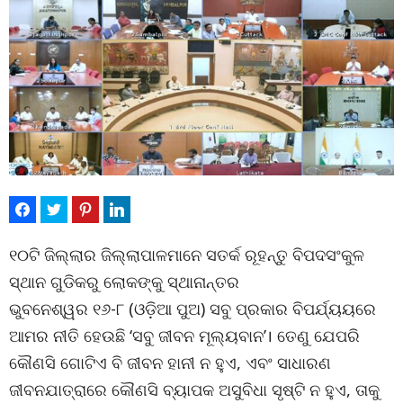
୧୦ଟି ଜିଲ୍ଲାର ଜିଲ୍ଲାପାଳମାନେ ସତର୍କ ରୂହନ୍ତୁ ବିପଦସଂକୁଳ
ସ୍ଥାନ ଗୁଡିକରୁ ଲୋକଙ୍କୁ ସ୍ଥାନାନ୍ତର
ଭୁବନେଶ୍ୱର ୧୬-୮ (ଓଡ଼ିଆ ପୁଅ) ସବୁ ପ୍ରକାର ବିପର୍ଯ୍ୟୟରେ
ଆମର ନୀତି ହେଉଛି ‘ସବୁ ଜୀବନ ମୂଲ୍ୟବାନ’। ତେଣୁ ଯେପରି
କୌଣସି ଗୋଟିଏ ବି ଜୀବନ ହାନୀ ନ ହୁଏ, ଏବଂ ସାଧାରଣ
ଜୀବନଯାତ୍ରାରେ କୌଣସି ବ୍ୟାପକ ଅସୁବିଧା ସୃଷ୍ଟି ନ ହୁଏ, ତାକୁ