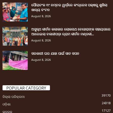
ପୌରାଚଂଳ ୧୯ ନମ୍ବର ୱାର୍ଡ଼ରେ କଂଗ୍ରେସ ପକ୍ଷରୁ ଶୁଖିଲା
ଖାଦ୍ୟ ବଂଟନ
August 8, 2026
ଅସୁସ୍ଥ କୀର୍ତନ କଳାକାର ଲୋକନାଥ ବେହେରାଙ୍କ ସହାୟତାରେ
ଆଗେଇଲା ବଳାଜୀପଡ଼ା ଗ୍ରାମ କୀର୍ତନ ମଣ୍ଡଳୀ...
August 8, 2026
ସରକାରୀ ଘର ଯାହା ପାଇଁ ସାତ ସପନ
August 8, 2026
POPULAR CATEGORY
39170
ଜିଲ୍ଲା ପରିକ୍ରମା
24318
ଓଡ଼ିଶା
17127
ଭଦ୍ରକ