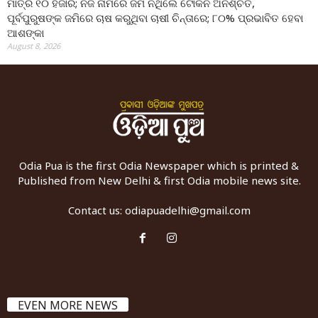
ମାତ୍ର ୧୦ ହଜାର; ନିଜ ନାମରେ ଜମି ନଥିଲେ ଟୋକନ ଅନିଶ୍ଚିତ,
ପୂର୍ବପୁରୁଷଙ୍କ ଜମିରେ ଚାଷ କରୁଥିବା ଚାଷୀ ଚିନ୍ତାରେ; ୮୦% ପ୍ରଭାବିତ ହେବା
ଆଶଙ୍କା
August 8, 2026
Odia Pua is the first Odia Newspaper which is printed &
Published from New Delhi & first Odia mobile news site.
Contact us:
odiapuadelhi@gmail.com
EVEN MORE NEWS