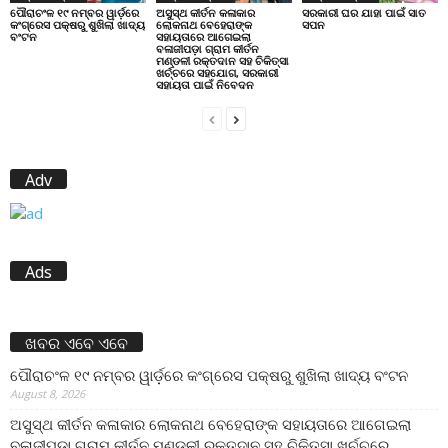
ପୌରାଚଂଳ ୧୯ ନମ୍ବର ୱାର୍ଡ଼ରେ
ଅସୁସ୍ଥ କୀର୍ତନ କଳାକାର
ସରକାରୀ ଘର ଯାହା ପାଇଁ ସାତ
କଂଗ୍ରେସ ପକ୍ଷରୁ ଶୁଖିଲା ଖାଦ୍ୟ
ଲୋକନାଥ ବେହେରାଙ୍କ
ସପନ
ବଂଟନ
ସହାୟତାରେ ଆଗେଇଲା
ବଳାଜୀପଡ଼ା ଗ୍ରାମ କୀର୍ତନ
ମଣ୍ଡଳୀ ରକ୍ତଦାନ ସହ ଚିକିତ୍ସା
ଖର୍ଚ୍ଚରେ ସହଯୋଗ, ସରକାରୀ
ସହାୟତା ପାଇଁ ନିବେଦନ
Adv
Ads
ଖବର ଏବେ ଏବେ
ପୌରାଚଂଳ ୧୯ ନମ୍ବର ୱାର୍ଡ଼ରେ କଂଗ୍ରେସ ପକ୍ଷରୁ ଶୁଖିଲା ଖାଦ୍ୟ ବଂଟନ
August 8, 2026
ଅସୁସ୍ଥ କୀର୍ତନ କଳାକାର ଲୋକନାଥ ବେହେରାଙ୍କ ସହାୟତାରେ ଆଗେଇଲା
ବଳାଜୀପଡ଼ା ଗ୍ରାମ କୀର୍ତନ ମଣ୍ଡଳୀ ରକ୍ତଦାନ ସହ ଚିକିତ୍ସା ଖର୍ଚ୍ଚରେ