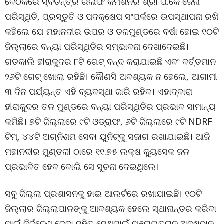
ବୈଠକରେ ସ୍ବତନ୍ତ୍ର ରିଲିଫ କମିଶନର ଶ୍ରୀ ପି.କେ ଜେନା
ପରିସ୍ଥିତି, ପ୍ରସ୍ତୁତି ଓ ପଦକ୍ଷେପ ସଂପର୍କରେ ଉପସ୍ଥାପନା ରଖି
କହିଲେ ଯେ ମହାନଦୀର ଉପର ଓ ତଳମୁଣ୍ଡରେ ବର୍ଷା ହୋଇ ୧୦ଟି
ଜିଲ୍ଲାରେ ବନ୍ୟା ପରିସ୍ଥିତିର ସମ୍ଭାବନା ଦେଖାଦେଇଛି।
ଗତକାଲି ହୀରାକୁଦର ୮ଟି ଗେଟ୍‌ ବନ୍ଦ କରାଯାଇଛି ଏବଂ ବର୍ତ୍ତମାନ
୨୬ଟି ଗେଟ୍‌ ଖୋଲା ରହିଛି। କୌଣସି ଅବଶ୍ୟକ ନ ହେଲେ, ଆଗାମୀ
୩ ଦିନ ପର୍ଯ୍ୟନ୍ତ ଏହି ବ୍ୟବସ୍ଥା ଜାରି ରହିବ। ଏହାଦ୍ବାରା
ହୀରାକୁଦର ତଳ ମୁଣ୍ଡରେ ବନ୍ୟା ପରିସ୍ଥିତିର ପ୍ରଭାବ ସାମାନ୍ୟ
କମିଛି। ୭ଟି ଜିଲ୍ଲାରେ ୯ଟି ଓଡ୍ରାଫ, ୬ଟି ଜିଲ୍ଲାରେ ୯ଟି NDRF
ଟିମ୍‌, ୪୪ଟି ଅଗ୍ନିଶମ ସେବା ୟୁନିଟ୍‌କୁ ସଜାଗ ରଖାଯାଇଛି। ଆଜି
ମହାନଦୀର ମୁଣ୍ଡଳୀ ଠାରେ ୧୧.୭୫ ଲକ୍ଷ କ୍ୟୁସେକ ଜଳ
ପ୍ରଭାବିତ ହେବ ବୋଲି ସେ ସୂଚନା ଦେଇଥିଲେ।
ସବୁ ଜିଲ୍ଲା ପ୍ରଶାସନକୁ ହାଇ ଆଲର୍ଟରେ ରଖାଯାଇଛି। ୧୦ଟି
ଜିଲ୍ଲାର ଜିଲ୍ଲାପାଳଙ୍କୁ ଆବଶ୍ୟକ ହେଲେ ସ୍ଥାନାନ୍ତର କରିବା
ପାଇଁ ନିର୍ଦ୍ଦେଶ ଦେବା ସହିତ ସେଥିପାଇଁ ପଞ୍ଚାୟତରାଜ ଅନୁଷ୍ଠାନ