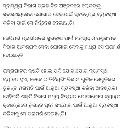
ସ୍ବାସ୍ଥ୍ୟ ବିଭାଗ ପ୍ରଭାବିତ ଅଞ୍ଚଳରେ ଲୋକଙ୍କୁ
ସ୍ବାସ୍ଥ୍ୟସେବା ଯୋଗାଇ ଦେବାପାଇଁ ସ୍ବତନ୍ତ୍ର ବ୍ୟବସ୍ଥା
କରିବା ପାଇଁ ସେ ନିର୍ଦ୍ଦେଶ ଦେଇଛନ୍ତି।
ସେପିପରି ପ୍ରାଣୀଧନର ସୁରକ୍ଷା ପାଇଁ ମତ୍ସ୍ୟ ଓ ପଶୁସଂପଦ
ବିଭାଗ ଆବଶ୍ୟକ ସେବା ଯୋଗାଇ ଦେବାକୁ ମଧ୍ୟ ସେ ପରାମର୍ଶ
ଦେଇଛନ୍ତି।
ରାସ୍ତାଘାଟର କ୍ଷତି ହୋଇ ଯଦି ଯୋଗାଯୋଗ ବ୍ୟବସ୍ଥା
ବ୍ୟାହତ ହୁଏ, ତେବେ ଇଂଜିନିୟରିଂ ବିଭାଗ ଗୁଡିକ ସେଗୁଡିକର
ତୁରନ୍ତ ମରାମତି ପାଇଁ ଆଗୁଆ ବ୍ୟବସ୍ଥା କରିବା ଆବଶ୍ୟକ।
ସେହିପରି ଶକ୍ତି ବିଭାଗ ମଧ୍ୟ ବିଦ୍ୟାତ ଯୋଗାଯୋଗ ବ୍ୟାହତ
କ୍ଷେତ୍ରରେ ତୁରନ୍ତ ପୁନଃ ସଂଯୋଗ ପାଇଁ ଆଗୁଆ ବ୍ୟବସ୍ଥା
କରିବାକୁ ସେ ପରାମର୍ଶ ଦେଇଛନ୍ତି।