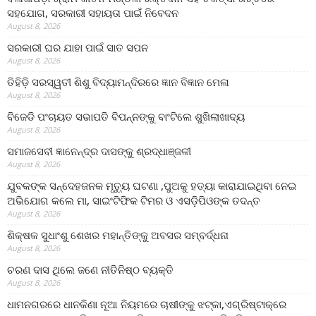
ସହଯୋଗ, ସରକାରୀ ସହାୟତା ପାଇଁ ନିବେଦନ
August 8, 2026
ସରକାରୀ ଘର ଯାହା ପାଇଁ ସାତ ସପନ
August 8, 2026
ତିହିଡି଼ ସରସ୍ୱତୀ ଶିଶୁ ବିଦ୍ୟାମନ୍ଦିରରେ ଜ୍ଞାନ ବିଜ୍ଞାନ ମେଳା
August 8, 2026
ବିଜେଡି ପଂଚାୟତ ସଭାପତି ବିପନ୍ନଙ୍କୁ ବାଂଟିଲେ ଶୁଖିଲାଖାଦ୍ୟ
August 8, 2026
ସମାଜସେବୀ ଜ୍ଞାନେନ୍ଦ୍ର ଦାସଙ୍କୁ ଶ୍ରଦ୍ଧାଞ୍ଜଳୀ
August 8, 2026
ଯୁବକଙ୍କ ସନ୍ଦେହଜନକ ମୃତ୍ୟୁ ଘଟଣା ,ପୁଅକୁ ହତ୍ୟା କାରାଯାଇଥିବା ନେଇ
ଅଭିଯୋଗ କଲେ ମା, ସାଇଂଟିଫିକ ଟିମର ଓ ଏସଡ଼ିପିଓଙ୍କ ତଦନ୍ତ
August 8, 2026
ଶିକ୍ଷକ ସୁଧାଂଶୁ ଶେଖର ମହାନ୍ତିଙ୍କୁ ଅବସର ସମ୍ବର୍ଦ୍ଧନା
August 8, 2026
ଚରଣ ଦାସ ଥିଲେ ଜଣେ ନୀତିନିଷ୍ଠ ବ୍ୟକ୍ତି
August 8, 2026
ଧାମନଗରରେ ଧାନକିଣା ନୂଆ ନିୟମରେ ଚାଷୀଙ୍କୁ ଝଟ୍‌କା,ଏଗ୍ରିଷ୍ଟାକ୍‌ରେ