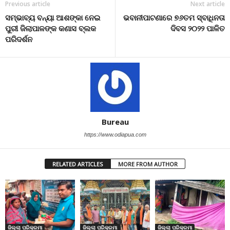
Previous article
Next article
ସମ୍ଭାବ୍ୟ ବନ୍ୟା ଆଶଙ୍କା ନେଇ
ଭବାନୀପାଟଣାରେ ୭୬ତମ ସ୍ବାଧିନତା
ପୁରୀ ଜିଲାପାଳଙ୍କ କଣାସ ବ୍ଲକ
ଦିବସ ୨୦୨୨ ପାଳିତ
ପରିଦର୍ଶନ
Bureau
https://www.odiapua.com
RELATED ARTICLES
MORE FROM AUTHOR
ଜିଲ୍ଲା ପରିକ୍ରମା
ଜିଲ୍ଲା ପରିକ୍ରମା
ଜିଲ୍ଲା ପରିକ୍ରମା