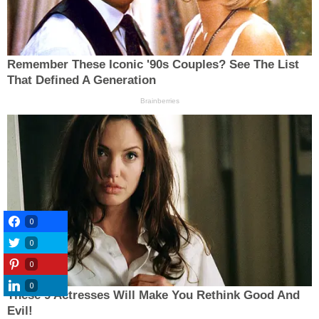
0
0
0
0