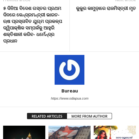
୫ ଦିନିଆ ବିଦେଶ ଗସ୍ତର ପ୍ରଥମ
କୁକୁର କାମୁଡ଼ାରେ ରାଜମିସ୍ତ୍ରୀ ମୃତ
ଦିନରେ କେନ୍ଦ୍ରମନ୍ତ୍ରୀ ଭାରତ-
ଋଷ ପ୍ରସ୍ତାବିତ ଯୁଗ୍ମ ପ୍ରକଳ୍ପ
ଦ୍ୱିପାକ୍ଷିକ ସମ୍ପର୍କକୁ ଆହୁରି
ଶକ୍ତିଶାଳୀ କରିବ- ଧର୍ମେନ୍ଦ୍ର
ପ୍ରଧାନ
Bureau
https://www.odiapua.com
RELATED ARTICLES
MORE FROM AUTHOR