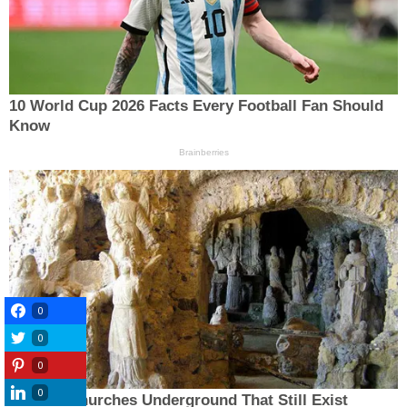
0
0
0
0