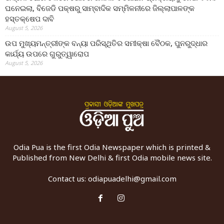
ଘନେଇଲା, ବିଜେଡି ପକ୍ଷରୁ ସାମ୍ବାଦିକ ସମ୍ମିଳନୀରେ ଜିଲ୍ଲାପାଳଙ୍କ
ହସ୍ତକ୍ଷେପ ଦାବି
August 5, 2026
ଉପ ମୁଖ୍ୟମନ୍ତ୍ରୀଙ୍କ ବନ୍ୟା ପରିସ୍ଥିତିର ସମୀକ୍ଷା ବୈଠକ, ପୁନରୁଦ୍ଧାର
କାର୍ଯ୍ୟ ଉପରେ ଗୁରୁତ୍ୱାରୋପ
August 5, 2026
Odia Pua is the first Odia Newspaper which is printed &
Published from New Delhi & first Odia mobile news site.
Contact us:
odiapuadelhi@gmail.com