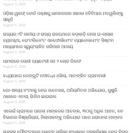
August 5, 2026
ଓଡ଼ିଶା ୱକଫ୍ ବୋର୍ଡ ପକ୍ଷରୁ ଧାମନଗରର ଖାନକା ହବିବିଆର ମତୱଲିଙ୍କୁ
ସୀକୃତି
August 5, 2026
ରାଜ୍ୟର ୯ଟି ଜାତୀୟ ଓ ରାଜ୍ୟ ରାଜପଥରେ କଡ଼ାକଡ଼ି ହେଲା ଇ-ଚାଲାଣ
ବ୍ୟବସ୍ଥା, ଇେଂଟଲିଜେଂଟ ଏନଫୋର୍ସମେଂଟ ମ୍ୟାନେଜମେଂଟ ସିଷ୍ଟମ
ମାଧ୍ୟମରେ ସ୍ୱୟଂଚାଳିତ ଜରିମାନା ଆଦାୟ
August 5, 2026
ଧାମରାରେ ଚୋରୀ ବ୍ୟାଟେରୀ ସହ ୨ ଚୋର ଗିରଫ
August 5, 2026
ବନ୍ୟାପରେ ଗେଙ୍ଗୁଟି ନଦୀବନ୍ଧ ଧସିଲା, ଆତଙ୍କିତ ଗ୍ରାମବାସୀ
August 5, 2026
ଗୋ-ଖାଦ୍ୟ ବଂଟନକୁ ନେଇ ଉତେଜନା, ଅନିୟମିତତା ଅଭିଯୋଗ, ଧୁଷୁରି
ଥାନାରେ ଏତଲା; ଭିଡିଓ ଭାଇରାଲ
August 5, 2026
ଏରେଇଁ ଗ୍ରାମରେ ପାଗଳା ମାଙ୍କଡର ଆତଙ୍କ, ୩୦ରୁ ଅଧିକ ଆହତ, ବନ
ବିଭାଗର ନିଷ୍କ୍ରିୟତା, ଜିଲାପାଳଙ୍କୁ ଅଭିଯୋଗ ପରେ ଧରାହେଲା ମାଙ୍କଡ
August 5, 2026
ଭଦ୍ରକ ପୌରଂଚଳରେ ଭୋଟର ତାଲିକା ସଂଶୋଧନ ପ୍ରକ୍ରିୟାକୁ ନେଇ ବିବାଦ