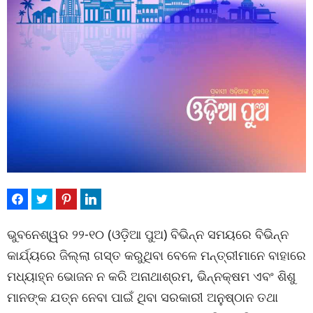
ଭୁବନେଶ୍ୱର ୨୨-୧୦ (ଓଡ଼ିଆ ପୁଅ) ବିଭିନ୍ନ ସମୟରେ ବିଭିନ୍ନ
କାର୍ଯ୍ୟରେ ଜିଲ୍ଲା ଗସ୍ତ କରୁଥିବା ବେଳେ ମନ୍ତ୍ରୀମାନେ ବାହାରେ
ମଧ୍ୟାହ୍ନ ଭୋଜନ ନ କରି ଅନାଥାଶ୍ରମ, ଭିନ୍ନକ୍ଷମ ଏବଂ ଶିଶୁ
ମାନଙ୍କ ଯତ୍ନ ନେବା ପାଇଁ ଥିବା ସରକାରୀ ଅନୁଷ୍ଠାନ ତଥା