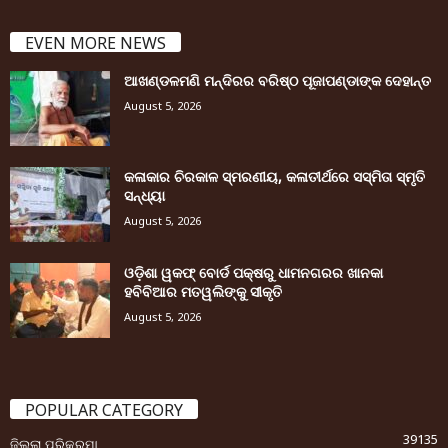
EVEN MORE NEWS
ଆଖଣ୍ଡଳମଣି ମନ୍ଦିରର ବରିଷ୍ଠ ପୂଜାପଣ୍ଡାଙ୍କ ଦେହାନ୍ତ
August 5, 2026
କଳାକାର ଚିରକାଳ ସ୍ମରଣୀୟ, କଳାତୀର୍ଥରେ ସସ୍ମିତା ସ୍ମୃତି
ସନ୍ଧ୍ୟା
August 5, 2026
ଓଡ଼ିଶା ୱକଫ୍ ବୋର୍ଡ ପକ୍ଷରୁ ଧାମନଗରର ଖାନକା
ହବିବିଆର ମତୱଲିଙ୍କୁ ସୀକୃତି
August 5, 2026
POPULAR CATEGORY
39135
ଜିଲ୍ଲା ପରିକ୍ରମା