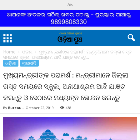
Ads
Home
ଓଡ଼ିଶା
ମୁଖ୍ୟମନ୍ତ୍ରୀଙ୍କ ପରାମର୍ଶ : ମନ୍ତ୍ରୀମାନେ ଜିଲ୍ଲା ଗସ୍ତ
ସମୟରେ ସ୍କୁଲ, ଅନାଥାଶ୍ରମ ଆଦି ଯାଞ୍ଚ କରନ୍ତୁ...
ଓଡ଼ିଶା
ରାଜନୀତି
ମୁଖ୍ୟମନ୍ତ୍ରୀଙ୍କ ପରାମର୍ଶ : ମନ୍ତ୍ରୀମାନେ ଜିଲ୍ଲା
ଗସ୍ତ ସମୟରେ ସ୍କୁଲ, ଅନାଥାଶ୍ରମ ଆଦି ଯାଞ୍ଚ
କରନ୍ତୁ ଓ ସେଠାରେ ମଧ୍ୟାହ୍ନ ଭୋଜନ କରନ୍ତୁ
By
Bureau
-
October 22, 2019
438