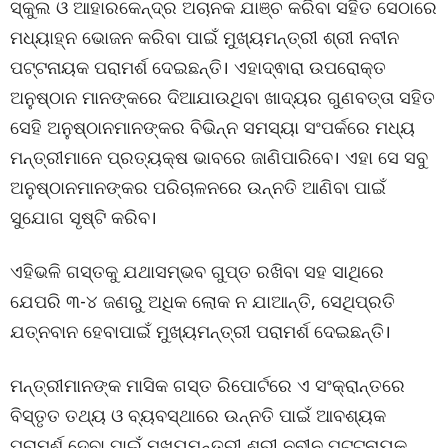
ସ୍କୁଲ ଓ ଆହାରକେନ୍ଦ୍ର ଅଚାନକ ଯାଞ୍ଚ କରିବା ସହିତ ସେଠାରେ
ମଧ୍ୟାହ୍ନ ଭୋଜନ କରିବା ପାଇଁ ମୁଖ୍ୟମନ୍ତ୍ରୀ ଶ୍ରୀ ନବୀନ
ପଟ୍ଟନାୟକ ପରାମର୍ଶ ଦେଇଛନ୍ତି। ଏହାଦ୍ଵାରା ଉପରୋକ୍ତ
ଅନୁଷ୍ଠାନ ମାନଙ୍କରେ ଦିଆଯାଉଥିବା ଖାଦ୍ୟର ଗୁଣବତ୍ତା ସହିତ
ସେହି ଅନୁଷ୍ଠାନମାନଙ୍କର ବିଭିନ୍ନ ସମସ୍ୟା ସଂପର୍କରେ ମଧ୍ୟ
ମନ୍ତ୍ରୀମାନେ ପ୍ରତ୍ୟକ୍ଷ ଭାବରେ ଜାଣିପାରିବେ। ଏହା ସେ ସବୁ
ଅନୁଷ୍ଠାନମାନଙ୍କର ପରିଚାଳନରେ ଉନ୍ନତି ଆଣିବା ପାଇଁ
ସୁଯୋଗ ସୃଷ୍ଟି କରିବ।
ଏହିଭଳି ଗସ୍ତକୁ ଯଥାସମ୍ଭବ ଗୁପ୍ତ ରଖିବା ସହ ସାଥିରେ
ଯେପରି ୩-୪ ଜଣରୁ ଅଧିକ ଲୋକ ନ ଯାଆନ୍ତି, ସେଥିପ୍ରତି
ଯତ୍ନବାନ ହେବାପାଇଁ ମୁଖ୍ୟମନ୍ତ୍ରୀ ପରାମର୍ଶ ଦେଇଛନ୍ତି।
ମନ୍ତ୍ରୀମାନଙ୍କ ମାସିକ ଗସ୍ତ ରିପୋର୍ଟରେ ଏ ସଂକ୍ରାନ୍ତରେ
ବିସ୍ତୃତ ତଥ୍ୟ ଓ ବ୍ୟବସ୍ଥାରେ ଉନ୍ନତି ପାଇଁ ଆବଶ୍ୟକ
ପରାମର୍ଶ ଦେବା ପାଇଁ ମୁଖ୍ୟମନ୍ତ୍ରୀ ଶ୍ରୀ ନବୀନ ପଟ୍ଟନାୟକ