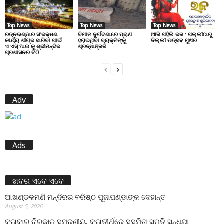
Top News
Top News
Top News
ରତ୍ନଭଣ୍ଡାର ସଂରକ୍ଷଣ
ବିମାନ ଦୁର୍ଘଟଣାରେ ପ୍ରାଣ
ଆଜି ପହିଲି ରଜ : ପଲ୍ଲୀଠାରୁ
କାର୍ଯ୍ୟ ଶୀଘ୍ର ସାରିବା ପାଇଁ
ହରାଇଥିବା ବ୍ୟକ୍ତିଙ୍କୁ
ଦିଲ୍ଲୀ ଉତ୍ସବ ମୁଖର
ଏ.ଏସ୍.ଆଇ.କୁ ଶ୍ରୀମନ୍ଦିର
ଶ୍ରଦ୍ଧାଞ୍ଜଳି
ପ୍ରଶାସନର ଚିଠି
Adv
Ads
ଖବର ଏବେ ଏବେ
ଆଖଣ୍ଡଳମଣି ମନ୍ଦିରର ବରିଷ୍ଠ ପୂଜାପଣ୍ଡାଙ୍କ ଦେହାନ୍ତ
August 5, 2026
କଳାକାର ଚିରକାଳ ସ୍ମରଣୀୟ, କଳାତୀର୍ଥରେ ସସ୍ମିତା ସ୍ମୃତି ସନ୍ଧ୍ୟା