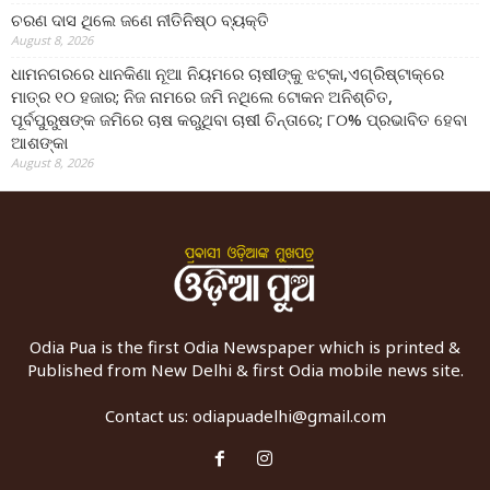
ଚରଣ ଦାସ ଥିଲେ ଜଣେ ନୀତିନିଷ୍ଠ ବ୍ୟକ୍ତି
August 8, 2026
ଧାମନଗରରେ ଧାନକିଣା ନୂଆ ନିୟମରେ ଚାଷୀଙ୍କୁ ଝଟ୍‌କା,ଏଗ୍ରିଷ୍ଟାକ୍‌ରେ
ମାତ୍ର ୧୦ ହଜାର; ନିଜ ନାମରେ ଜମି ନଥିଲେ ଟୋକନ ଅନିଶ୍ଚିତ,
ପୂର୍ବପୁରୁଷଙ୍କ ଜମିରେ ଚାଷ କରୁଥିବା ଚାଷୀ ଚିନ୍ତାରେ; ୮୦% ପ୍ରଭାବିତ ହେବା
ଆଶଙ୍କା
August 8, 2026
Odia Pua is the first Odia Newspaper which is printed &
Published from New Delhi & first Odia mobile news site.
Contact us:
odiapuadelhi@gmail.com