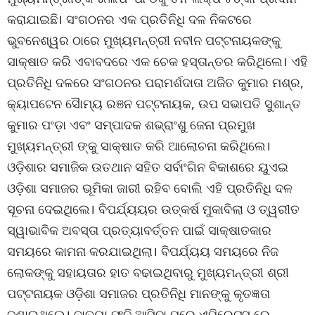
କରାଯାଇଛି। ସଂଗଠନର ଏକ ପ୍ରତିନିଧି ଦଳ ନିକଟରେ
ଭୁବନେଶ୍ୱର ଠାରେ ମୁଖ୍ୟମନ୍ତ୍ରୀ ନବୀନ ପଟ୍ଟନାୟକଙ୍କୁ
ସାକ୍ଷାତ କରି ଏବାବଦରେ ଏକ ଚେକ ହସ୍ତାନ୍ତର କରିଥିଲେ। ଏହି
ପ୍ରତିନିଧି ଦଳରେ ସଂଗଠନର ପରାମର୍ଶଦାତା ଅଜିତ କୁମାର ମଶ୍ର,
କ୍ୟାପଟେନ ସୈାମ୍ୟ ରଞନ ପଟ୍ଟନାୟକ, ଉପ ସଭାପତି ସୁଶାନ୍ତ
କୁମାର ପଂଡ଼ା ଏବଂ ସମ୍ପାଦକ ଶଭ୍ରାଂଶୁ ଜେନା ପ୍ରମୁଖ
ମୁଖ୍ୟମନ୍ତ୍ରୀ ଙ୍କୁ ସାକ୍ଷାତ କରି ଆଲୋଚନା କରିଥିଲେ।
ଓଡ଼ିଶାର ସମାଜିକ ଉତଥାନ ସହିତ ସର୍ବାଂଗିନ ବିକାଶରେ ୟୁଏଇ
ଓଡ଼ିଶା ସମାଜର ଭୂମିକା ଜାରୀ ରହିବ ବୋଲି ଏହି ପ୍ରତିନିଧି ଦଳ
ସୂଚନା ଦେଇଥିଲେ। ବିପର୍ଯ୍ୟୟର ଉତ୍କର୍ଷ ମୁକାବିଲା ଓ ତ୍ୱରୀତ
ସ୍ୱାଭାବିକ ଅବସ୍ତା ପ୍ରତ୍ୟାବର୍ତ୍ତନ ପାଇଁ ସାକ୍ଷାତକାର
ସମୟରେ କାମନା କରଯାଇଥିଲା। ବିପର୍ଯ୍ୟୟ ସମୟରେ ନିଜ
ଲୋକଙ୍କୁ ସହାୟତାର ହାତ ବଢାଇଥିବାରୁ ମୁଖ୍ୟମନ୍ତ୍ରୀ ଶ୍ରୀ
ପଟ୍ଟନାୟକ ଓଡ଼ିଶା ସମାଜର ପ୍ରତିନିଧି ମାନଙ୍କୁ କୃତଜ୍ଞତା
ଜଣାଇଥିଲେ। ବାତ୍ୟା ଫନି ଆସିବା ପରେ ଏମିରେଟ୍ସ ରେ