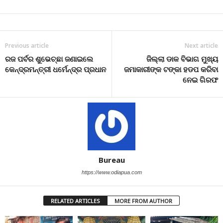
Previous article
Next article
ରଜ ପର୍ବର ଶୁଭେଚ୍ଛା ଜଣାଇଲେ
ଜିଲ୍ଲା ଡାକ ବିଭାଗ ମୁଖ୍ୟ
କେନ୍ଦ୍ରମନ୍ତ୍ରୀ ଧର୍ମେନ୍ଦ୍ର ପ୍ରଧାନ
ଜମାକାରୀଙ୍କ ଟଙ୍କା ହଡପ କରିବା
ନେଇ ଗିରଫ
Bureau
https://www.odiapua.com
RELATED ARTICLES
MORE FROM AUTHOR