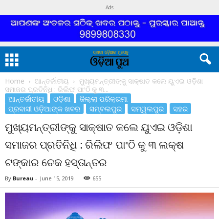
Ads
Home
ଆନ୍ତର୍ଜାତୀୟ
ମୁଖ୍ୟମନ୍ତ୍ରୀଙ୍କୁ ସାକ୍ଷାତ କଲେ ୟୁଏଇ ଓଡ଼ିଶା
ସମାଜର ପ୍ରତିନିଧି : ରିଲିଫ ପାଂଠି କୁ ୩...
ଆନ୍ତର୍ଜାତୀୟ
ଓଡ଼ିଶା
ଜିଲ୍ଲା ପରିକ୍ରମା
ପ୍ରବାସୀ ଓଡ଼ିଆଙ୍କ ଖବର
ସମ୍ବଲପୁର
ସମ୍ୱଲପୁର
ସହର
ମୁଖ୍ୟମନ୍ତ୍ରୀଙ୍କୁ ସାକ୍ଷାତ କଲେ ୟୁଏଇ ଓଡ଼ିଶା
ସମାଜର ପ୍ରତିନିଧି : ରିଲିଫ ପାଂଠି କୁ ୩ ଲକ୍ଷ
ଟଙ୍କାର ଚେକ ହସ୍ତାନ୍ତର
By
Bureau
-
June 15, 2019
655