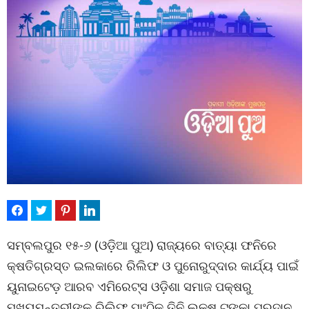
ସମ୍ବଲପୁର ୧୫-୬ (ଓଡ଼ିଆ ପୁଅ) ରାଜ୍ୟରେ ବାତ୍ୟା ଫନିରେ
କ୍ଷତିଗ୍ରସ୍ତ ଇଲକାରେ ରିଲିଫ ଓ ପୁନୋରୁଦ୍ଦାର କାର୍ଯ୍ୟ ପାଇଁ
ୟୁନାଇଟେଡ଼ ଆରବ ଏମିରେଟ୍ସ ଓଡ଼ିଶା ସମାଜ ପକ୍ଷରୁ
ମୁଖ୍ୟମନ୍ତ୍ରୀଙ୍କ ରିଲିଫ ପାଂଠିକୁ ତିନି ଲକ୍ଷ ଟଙ୍କା ପ୍ରଦାନ