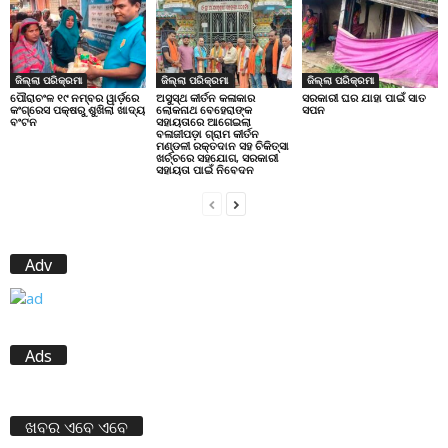
ଜିଲ୍ଲା ପରିକ୍ରମା
ଜିଲ୍ଲା ପରିକ୍ରମା
ଜିଲ୍ଲା ପରିକ୍ରମା
ପୌରାଚଂଳ ୧୯ ନମ୍ବର ୱାର୍ଡ଼ରେ
ଅସୁସ୍ଥ କୀର୍ତନ କଳାକାର
ସରକାରୀ ଘର ଯାହା ପାଇଁ ସାତ
କଂଗ୍ରେସ ପକ୍ଷରୁ ଶୁଖିଲା ଖାଦ୍ୟ
ଲୋକନାଥ ବେହେରାଙ୍କ
ସପନ
ବଂଟନ
ସହାୟତାରେ ଆଗେଇଲା
ବଳାଜୀପଡ଼ା ଗ୍ରାମ କୀର୍ତନ
ମଣ୍ଡଳୀ ରକ୍ତଦାନ ସହ ଚିକିତ୍ସା
ଖର୍ଚ୍ଚରେ ସହଯୋଗ, ସରକାରୀ
ସହାୟତା ପାଇଁ ନିବେଦନ
Adv
Ads
ଖବର ଏବେ ଏବେ