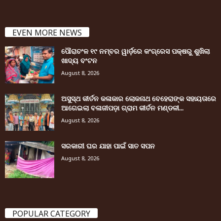
EVEN MORE NEWS
ପୌରାଚଂଳ ୧୯ ନମ୍ବର ୱାର୍ଡ଼ରେ କଂଗ୍ରେସ ପକ୍ଷରୁ ଶୁଖିଲା
ଖାଦ୍ୟ ବଂଟନ
August 8, 2026
ଅସୁସ୍ଥ କୀର୍ତନ କଳାକାର ଲୋକନାଥ ବେହେରାଙ୍କ ସହାୟତାରେ
ଆଗେଇଲା ବଳାଜୀପଡ଼ା ଗ୍ରାମ କୀର୍ତନ ମଣ୍ଡଳୀ...
August 8, 2026
ସରକାରୀ ଘର ଯାହା ପାଇଁ ସାତ ସପନ
August 8, 2026
POPULAR CATEGORY