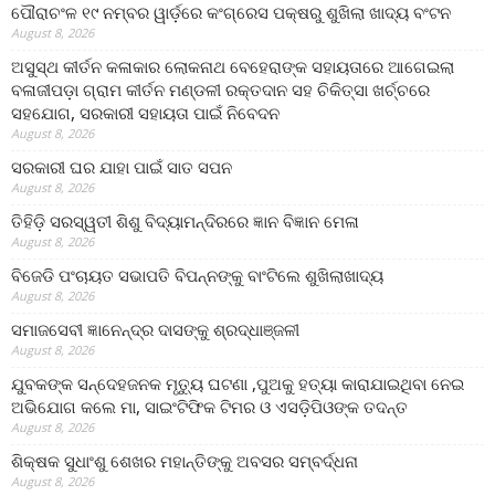
ପୌରାଚଂଳ ୧୯ ନମ୍ବର ୱାର୍ଡ଼ରେ କଂଗ୍ରେସ ପକ୍ଷରୁ ଶୁଖିଲା ଖାଦ୍ୟ ବଂଟନ
August 8, 2026
ଅସୁସ୍ଥ କୀର୍ତନ କଳାକାର ଲୋକନାଥ ବେହେରାଙ୍କ ସହାୟତାରେ ଆଗେଇଲା
ବଳାଜୀପଡ଼ା ଗ୍ରାମ କୀର୍ତନ ମଣ୍ଡଳୀ ରକ୍ତଦାନ ସହ ଚିକିତ୍ସା ଖର୍ଚ୍ଚରେ
ସହଯୋଗ, ସରକାରୀ ସହାୟତା ପାଇଁ ନିବେଦନ
August 8, 2026
ସରକାରୀ ଘର ଯାହା ପାଇଁ ସାତ ସପନ
August 8, 2026
ତିହିଡି଼ ସରସ୍ୱତୀ ଶିଶୁ ବିଦ୍ୟାମନ୍ଦିରରେ ଜ୍ଞାନ ବିଜ୍ଞାନ ମେଳା
August 8, 2026
ବିଜେଡି ପଂଚାୟତ ସଭାପତି ବିପନ୍ନଙ୍କୁ ବାଂଟିଲେ ଶୁଖିଲାଖାଦ୍ୟ
August 8, 2026
ସମାଜସେବୀ ଜ୍ଞାନେନ୍ଦ୍ର ଦାସଙ୍କୁ ଶ୍ରଦ୍ଧାଞ୍ଜଳୀ
August 8, 2026
ଯୁବକଙ୍କ ସନ୍ଦେହଜନକ ମୃତ୍ୟୁ ଘଟଣା ,ପୁଅକୁ ହତ୍ୟା କାରାଯାଇଥିବା ନେଇ
ଅଭିଯୋଗ କଲେ ମା, ସାଇଂଟିଫିକ ଟିମର ଓ ଏସଡ଼ିପିଓଙ୍କ ତଦନ୍ତ
August 8, 2026
ଶିକ୍ଷକ ସୁଧାଂଶୁ ଶେଖର ମହାନ୍ତିଙ୍କୁ ଅବସର ସମ୍ବର୍ଦ୍ଧନା
August 8, 2026