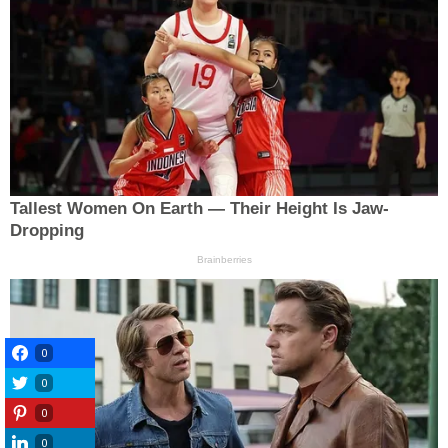
0
0
0
0