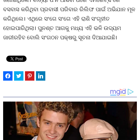
ବସବାସ କରିଥିବା ପ୍ରବାସୀ ପରିବାର ରିଲିଫ ପାଇଁ ଅଭିଯାନ ମୂଳ
କରିଥିଲେ। ଏଥିରେ ସଂଗେ ସଂଗେ ଏହି ରାଶି ସଂଗୃହୀତ
ହୋଇପାରିଥିଲା। ପୁନଶ୍ଚ ଆଗକୁ ମଧ୍ୟ ଏହି ଭଳି ଉଦ୍ୟମ
ଜାରୀରହିବ ବୋଲି ସଂଗଠନ ପକ୍ଷରୁ ସୂଚନା ଦିଆଯାଇଛି।