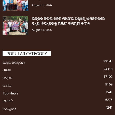
August 6, 2026
ଭଦ୍ରକ ଜିଲ୍ଲା ଦଳିତ ମହାସଂଘ ପକ୍ଷରୁ ଧାମନଗରରେ
ବନ୍ୟା ବିପନ୍ନଙ୍କୁ ରିଲିଫ ସାମଗ୍ରୀ ବଂଟନ
August 6, 2026
POPULAR CATEGORY
39145
ଜିଲ୍ଲା ପରିକ୍ରମା
24318
ଓଡ଼ିଶା
17102
ଭଦ୍ରକ
9169
ଜାତୀୟ
7541
Top News
6275
ରାଜନୀତି
4241
କେନ୍ଦୁଝର