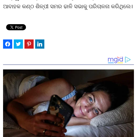
ଆବାହକ କଣ୍ଠ ଶିଳ୍ପୀ ସମର ଢାଳି ସଭାକୁ ପରିଚାଳନା କରିଥିଲେ।