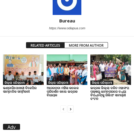
Bureau
https://www.odiapua.com
RELATED ARTICLES
MORE FROM AUTHOR
ଜିଲ୍ଲା ପରିକ୍ରମା
ଜିଲ୍ଲା ପରିକ୍ରମା
ଜିଲ୍ଲା ପରିକ୍ରମା
ଭଣ୍ଡାରିପୋଖରୀ ବିଜେପିର
ଆଗରପଡା ମହିଳା କଲେଜ
ଭଦ୍ରକ ଜିଲ୍ଲା ଦଳିତ ମହାସଂଘ
ସାମ୍ବାଦିକ ସମ୍ମିଳନୀ
ପରିଦର୍ଶନ କଲେ ଭଦ୍ରକ
ପକ୍ଷରୁ ଧାମନଗରରେ ବନ୍ୟା
ବିଧାୟକ
ବିପନ୍ନଙ୍କୁ ରିଲିଫ ସାମଗ୍ରୀ
ବଂଟନ
Adv