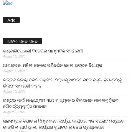
Ads
ଖବର ଏବେ ଏବେ
ଭଣ୍ଡାରିପୋଖରୀ ବିଜେପିର ସାମ୍ବାଦିକ ସମ୍ମିଳନୀ
August 6, 2026
ଆଗରପଡା ମହିଳା କଲେଜ ପରିଦର୍ଶନ କଲେ ଭଦ୍ରକ ବିଧାୟକ
August 6, 2026
ଭଦ୍ରକ ଜିଲ୍ଲା ଦଳିତ ମହାସଂଘ ପକ୍ଷରୁ ଧାମନଗରରେ ବନ୍ୟା ବିପନ୍ନଙ୍କୁ
ରିଲିଫ ସାମଗ୍ରୀ ବଂଟନ
August 6, 2026
ରାଷ୍ଟ୍ର ପାଇଁ ମଧ୍ୟସ୍ଥତା ୩.୦ ମାଧ୍ୟମରେ ବିଚାରାଧୀନ ମାମଲାଗୁଡ଼ିକର
ସୌହାର୍ଦ୍ଦ୍ୟପୂର୍ଣ୍ଣ ସମାଧାନ
August 6, 2026
ଜଳସମ୍ପଦ ବିଭାଗର ନିମ୍ନମାନର କାର୍ଯ୍ୟ, କାର୍ଯ୍ୟର ଏକ ସପ୍ତାହ ମଧ୍ୟରେ
ଭାଙ୍ଗିଲା ଗାର୍ଡ ୱାଲ, କାର୍ଯ୍ୟର ଗୁଣବତା କୁ ନେଇ ପ୍ରଶ୍ନବାଚୀ