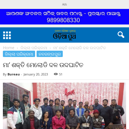
Ads
Home
ଜିଲ୍ଲା ପରିକ୍ରମା
ମା’ ଶକ୍ତି ମେଲୋଡି ଦଳ ଉଦଘାଟିତ
ଜିଲ୍ଲା ପରିକ୍ରମା
ନବରଙ୍ଗପୁର
ମା’ ଶକ୍ତି ମେଲୋଡି ଦଳ ଉଦଘାଟିତ
By
Bureau
-
January 20, 2023
51