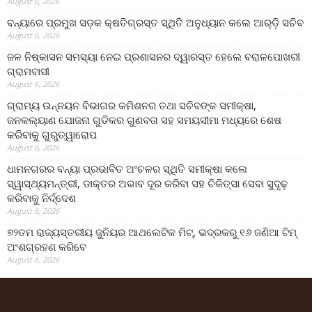
August 6, 2026
ବନ୍ୟାରେ ପ୍ରମୁଖ ସଡ଼କ କ୍ଷତିଗ୍ରସ୍ତ ସ୍ଥିତି ଅନୁଧ୍ୟାନ କଲେ ଆର୍‌ଡ଼ି ସଚିବ
August 6, 2026
ଜଳ ନିଷ୍କାସନ ସମସ୍ୟା ନେଇ ପ୍ରଶାସନର ଦ୍ୱାରସ୍ତ ହେଲେ ବରାଳପୋଖରୀ
ଗ୍ରାମବାସୀ
August 6, 2026
ଗ୍ରାମ୍ୟ ଉନ୍ନୟନ ବିଭାଗର କମିଶନର ତଥା ସଚିବଙ୍କ ସମୀକ୍ଷା,
ଜନକଲ୍ୟାଣ ଯୋଜନା ଗୁଡିକର ଗୁଣବତା ସହ ସମୟସୀମା ମଧ୍ୟରେ ଶେଷ
କରିବାକୁ ଗୁରୁତ୍ୱାରୋପ
August 6, 2026
ଧାମନଗରର ବନ୍ୟା ପ୍ରଭାବିତ ଅଂଚଳର ସ୍ଥିତି ସମୀକ୍ଷା କଲେ
ସ୍ୱାସ୍ଥ୍ୟମନ୍ତ୍ରୀ, ଡାକ୍ତର ଅଭାବ ଦୂର କରିବା ସହ ଚିକିତ୍ସା ସେବା ସୁଦୃଢ଼
କରିବାକୁ ନିର୍ଦ୍ଦେଶ
August 6, 2026
୭୨ତମ ରାଜ୍ୟସ୍ତରୀୟ ଜୁନିୟର ଆଥଲେଟିକ ମିଟ୍‌, ଭଦ୍ରକରୁ ୧୬ ଜଣିଆ ଟିମ୍
ଅଂଶଗ୍ରହଣ କରିବେ
August 6, 2026