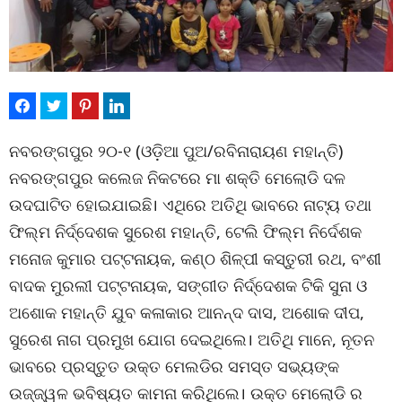
ନବରଙ୍ଗପୁର ୨୦-୧ (ଓଡ଼ିଆ ପୁଅ/ରବିନାରାୟଣ ମହାନ୍ତି)
ନବରଙ୍ଗପୁର କଲେଜ ନିକଟରେ ମା ଶକ୍ତି ମେଲୋଡି ଦଳ
ଉଦଘାଟିତ ହୋଇଯାଇଛି। ଏଥିରେ ଅତିଥି ଭାବରେ ନାଟ୍ୟ ତଥା
ଫିଲ୍ମ ନିର୍ଦ୍ଦେଶକ ସୁରେଶ ମହାନ୍ତି, ଟେଲି ଫିଲ୍ମ ନିର୍ଦେଶକ
ମନୋଜ କୁମାର ପଟ୍ଟନାୟକ, କଣ୍ଠ ଶିଳ୍ପୀ କସ୍ତୁରୀ ରଥ, ବଂଶୀ
ବାଦକ ମୁରଲୀ ପଟ୍ଟନାୟକ, ସଙ୍ଗୀତ ନିର୍ଦ୍ଦେଶକ ଟିକି ସୁନା ଓ
ଅଶୋକ ମହାନ୍ତି ଯୁବ କଳାକାର ଆନନ୍ଦ ଦାସ, ଅଶୋକ ଦୀପ,
ସୁରେଶ ନାଗ ପ୍ରମୁଖ ଯୋଗ ଦେଇଥିଲେ। ଅତିଥି ମାନେ, ନୂତନ
ଭାବରେ ପ୍ରସ୍ତୁତ ଉକ୍ତ ମେଲଡିର ସମସ୍ତ ସଭ୍ୟଙ୍କ
ଉଜ୍ଜ୍ୱଳ ଭବିଷ୍ୟତ କାମନା କରିଥିଲେ। ଉକ୍ତ ମେଲୋଡି ର