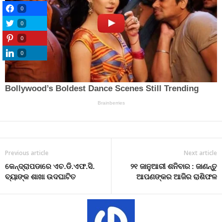
0
0
0
0
Previous article
Next article
କେନ୍ଦ୍ରାପଡାରେ ଏଚ.ଡି.ଏଫ.ସି.
୨୧ ଜାନୁଆରୀ ଶନିବାର : ଜାଣନ୍ତୁ
ବ୍ୟାଙ୍କ ଶାଖା ଉଦଘାଟିତ
ଆପଣଙ୍କର ଆଜିର ରାଶିଫଳ