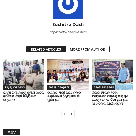
Suchitra Dash
https://www.odiapua.com
RELATED ARTICLES
MORE FROM AUTHOR
ଜିଲ୍ଲା ପରିକ୍ରମା
ଜିଲ୍ଲା ପରିକ୍ରମା
ଜିଲ୍ଲା ପରିକ୍ରମା
ବନ୍ୟା ବିପନ୍ନଙ୍କୁ ଶୁଖିଲା ଖାଦ୍ୟ
କରାମତ ଅଲୀ କରାମତଙ୍କ
ଜିଲ୍ଲା ଆଇନ ସେବା
ବାଂଟିଲେ ତିହିଡି଼ ସତ୍ୟସାଇ
ସ୍ମୃତିରେ ସାହିତ୍ୟ ସଭା ଓ
ପ୍ରାଧିକରଣ ପକ୍ଷରୁ ନାରାୟଣ
ସଙ୍ଗଠନ
ମୁଶାୟରା
ଚନ୍ଦ୍ର ଉଚ୍ଚ ବିଦ୍ୟାଳୟରେ
ସଚେତନତା କାର୍ଯ୍ୟକ୍ରମ
Adv