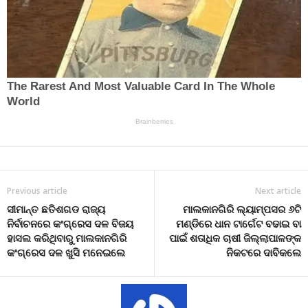
Previous article
Next article
ସୀମାନ୍ତ ଛତିଶଗଡ ରାଜ୍ୟ
ମାଲକାନଗିରି ଲ୍ୟାମ୍ପସର ୬ଟି
ନିର୍ବାଚନରେ କଂଗ୍ରେସ ଦଳ ବିଜୟ
ମଣ୍ଡିରେ ଧାନ ଟାର୍ଗେଟ ବଢାଇ ବା
ହାସଲ କରିଥିବାରୁ ମାଲକାନଗିରି
ପାଇଁ ଶତାଧିକ ଚାଷୀ ଜିଲ୍ଲାପାଳଙ୍କ
କଂଗ୍ରେସ ଦଳ ଖୁସି ମନେଇଲେ
ନିକଟରେ ଦାବିକଲେ