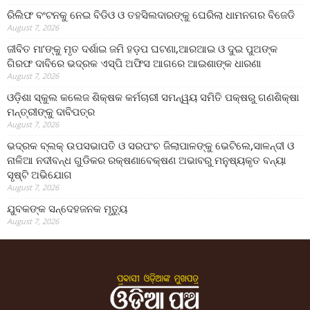
ରିଲିଫ ବଂଟନକୁ ନେଇ ବିଡିଓ ଓ ତହସିଲଦାରଙ୍କୁ ଘେରିଲା ଧାମନଗର ବିଜେଡି
August 7, 2026
ଜୀବିତ ମା’ଙ୍କୁ ମୃତ ଦର୍ଶାଇ ଜମି ହଡ଼ପ ଘଟଣା,ଆରଆଇ ଓ ଦୁଇ ପୁଅଙ୍କ
ଗିରଫ ଦାବିରେ ଭଦ୍ରକ ଏସ୍‌ପି ଅଫିସ ଆଗରେ ଆଇଶାଙ୍କ ଧାରଣା
August 7, 2026
ଓଡ଼ିଶା ସ୍କୁଲ କଲେଜ ଶିକ୍ଷକ କର୍ମଚାରୀ ସମନ୍ୱୟ ସମିତି ପକ୍ଷରୁ ଗଣଶିକ୍ଷା
ମନ୍ତ୍ରୀଙ୍କୁ ଦାବିପତ୍ର
August 7, 2026
ଭଦ୍ରକ ବ୍ଲକ୍ ଉପସଭାପତି ଓ ସରପଂଚ ଜିଲାପାଳଙ୍କୁ ଭେଟିଲେ,ସାଳନ୍ଦୀ ଓ
ନାଳିଆ ନଦୀବନ୍ଧ ଗୁଡିକର ରକ୍ଷଣାବେକ୍ଷଣ ଅଭାବରୁ ମନୁଷ୍ୟକୃତ ବନ୍ୟା
ସୃଷ୍ଟି ଅଭିଯୋଗ
August 7, 2026
ଯୁବକଙ୍କ ସନ୍ଦେହଜନକ ମୃତ୍ୟୁ
August 7, 2026