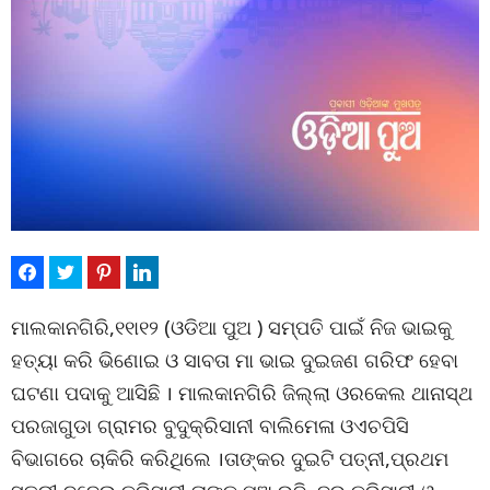
ମାଲକାନଗିରି,୧୧ା୧୨ (ଓଡିଆ ପୁଅ ) ସମ୍ପତି ପାଇଁ ନିଜ ଭାଇକୁ
ହତ୍ୟା କରି ଭିଣୋଇ ଓ ସାବତା ମା ଭାଇ ଦୁଇଜଣ ଗରିଫ ହେବା
ଘଟଣା ପଦାକୁ ଆସିଛି । ମାଲକାନଗିରି ଜିଲ୍ଲା ଓରକେଲ ଥାନାସ୍ଥ
ପରଜାଗୁଡା ଗ୍ରାମର ବୁଦୁକ୍ରିସାନୀ ବାଲିମେଳା ଓଏଚପିସି
ବିଭାଗରେ ଚାକିରି କରିଥିଲେ ।ତାଙ୍କର ଦୁଇଟି ପତ୍ନୀ,ପ୍ରଥମ