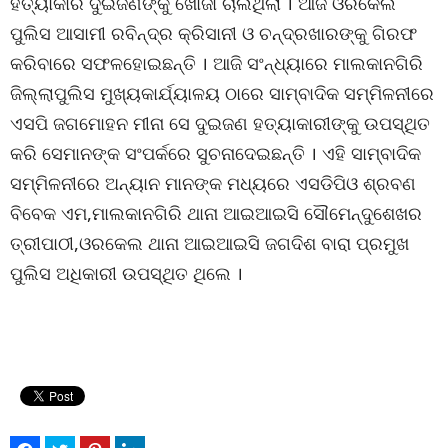
ହତ୍ୟାକାରି ଦୁଇଜଣଙ୍କୁ ଖୋଜା ଚାଲିଥିଲା । ଆଜି ଓରକେଲ
ପୁଲିସ ଆସାମୀ ରବିନ୍ଦ୍ର କ୍ରିସାନୀ ଓ ଚନ୍ଦ୍ରଖାରଙ୍କୁ ଗିରଫ
କରିବାରେ ସଫଳହୋଇଛନ୍ତି । ଆଜି ସଂନ୍ଧ୍ୟାରେ ମାଲକାନଗିରି
ଜିଲ୍ଲାପୁଲିସ ମୁଖ୍ୟକାର୍ଯ୍ୟାଳୟ ଠାରେ ସାମ୍ବାଦିକ ସମ୍ମିଳନୀରେ
ଏସପି ଜଗମୋହନ ମୀନା ସେ ଦୁଇଜଣ ହତ୍ୟାକାରୀଙ୍କୁ ଉପସ୍ଥିତ
କରି ସେମାନଙ୍କ ସଂପର୍କରେ ସୁଚନାଦେଇଛନ୍ତି । ଏହି ସାମ୍ବାଦିକ
ସମ୍ମିଳନୀରେ ଅନ୍ୟାନ ମାନଙ୍କ ମଧ୍ୟରେ ଏସଡିପିଓ ଶ୍ରବଣ
ବିବେକ ଏମ,ମାଲକାନଗିରି ଥାନା ଆଇଆଇସି ସୌମେନ୍ଦୁଶେଖର
ତ୍ରୀପାଠୀ,ଓରକେଲ ଥାନା ଆଇଆଇସି ଜଗଦିଶ ବାରା ପ୍ରମୁଖ
ପୁଲିସ ଅଧିକାରୀ ଉପସ୍ଥିତ ଥିଲେ ।