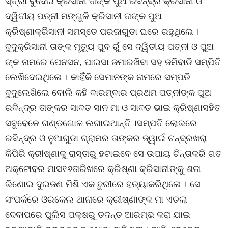
ସ୍ତ୍ରୀ ବୁଦେଇ କ୍ରିସାନୀ ତାଙ୍କ ପୁଅ ରବିନ୍ଦ୍ର କ୍ରିସାନୀ ଓ
ଦ୍ୱିତୀୟ ପତ୍ନୀ ମଙ୍ଗୁଳି କ୍ରିସାନୀ ତାଙ୍କ ପୁଅ
କ୍ରିଷ୍ଣାକ୍ରିସାନୀ ସମସ୍ତେ ପରଜାଗୁଡା ଘରେ ରହୁଥିଲେ ।
ବୁଦୁକ୍ରିସାନୀ ତାଙ୍କ ମୃତ୍ୟୁ ପୁବ ର୍ରୁ ସେ ଦ୍ୱିତୀୟ ପତ୍ନୀ ଓ ପୁଅ
ଙ୍କ ନାମରେ ପେନସନ, ପାଇସା ଜମାରଖିବା ସହ ଜମିବାଡି ସମ୍ପିତି
ଲେଖିଦେଇଥିଲେ । କାହିଁକି ସେମାନଙ୍କ ନାମରେ ସମ୍ପତି
ବୁଦୁଲେଖିଲେ ବୋଲି କହି ବାରମ୍ବାର ପ୍ରଥମ ପତ୍ନୀଙ୍କ ପୁଅ
ରବିନ୍ଦ୍ର ତାଙ୍କର ସାବତ ସାନ ମା ଓ ସାବତ ଭାଇ କ୍ରିଷ୍ଣାସହିତ
ସବୁବେଳେ ଗଣ୍ଡଗୋଳ ଲଗାଇଥାନ୍ତି ।ସମ୍ପତି ଲୋଭରେ
ରବିନ୍ଦ୍ର ଓ ନୁଆଗୁଡା ଗ୍ରାମର ତାଙ୍କର ଜ୍ୱାଇଁ ଚନ୍ଦ୍ରଖରା
କିପିରି କ୍ରୀଷ୍ଣାକୁ ରାସ୍ତାରୁ ହଟାଇବେ ସେ ଉପାୟ ଚିନ୍ତାକରି ଗତ
ଅକ୍ଟୋବର ମାସ୧୬ତାରିଖରେ କ୍ରିଷ୍ଣା କ୍ରିସାନୀଙ୍କୁ ଶଳା
ଭିଣୋଇ ଦୁଇଜଣ ମିଶି ଏକ ଛୁରୀରେ ହତ୍ୟାକରିଥିଲେ । ସେ
ସଂପର୍କରେ ଓରକେଲ ଥାନାରେ କ୍ରୀଷ୍ଣାଙ୍କ ମା ଏତଲା
ଦେବାପରେ ପୁଲିସ ପକ୍ଷରୁ ତଦନ୍ତ ଆରମ୍ଭ କରା ଯାଇ