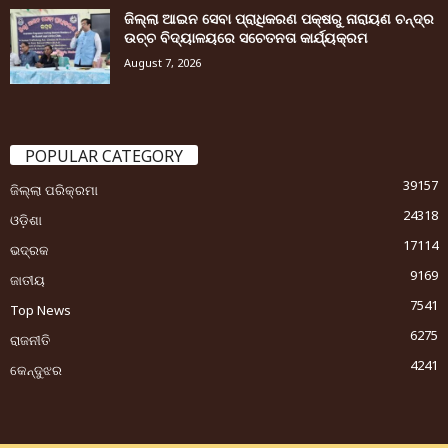
ଜିଲ୍ଲା ଆଇନ ସେବା ପ୍ରାଧିକରଣ ପକ୍ଷରୁ ନାରାୟଣ ଚନ୍ଦ୍ର
ଉଚ୍ଚ ବିଦ୍ୟାଳୟରେ ସଚେତନତା କାର୍ଯ୍ୟକ୍ରମ
August 7, 2026
POPULAR CATEGORY
39157
ଜିଲ୍ଲା ପରିକ୍ରମା
24318
ଓଡ଼ିଶା
17114
ଭଦ୍ରକ
9169
ଜାତୀୟ
7541
Top News
6275
ରାଜନୀତି
4241
କେନ୍ଦୁଝର