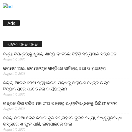
Ads
ଖବର ଏବେ ଏବେ
ବନ୍ୟା ବିପନ୍ନଙ୍କୁ ଶୁଖିଲା ଖାଦ୍ୟ ବାଂଟିଲେ ତିହିଡି଼ ସତ୍ୟସାଇ ସଙ୍ଗଠନ
August 7, 2026
କରାମତ ଅଲୀ କରାମତଙ୍କ ସ୍ମୃତିରେ ସାହିତ୍ୟ ସଭା ଓ ମୁଶାୟରା
August 7, 2026
ଜିଲ୍ଲା ଆଇନ ସେବା ପ୍ରାଧିକରଣ ପକ୍ଷରୁ ନାରାୟଣ ଚନ୍ଦ୍ର ଉଚ୍ଚ
ବିଦ୍ୟାଳୟରେ ସଚେତନତା କାର୍ଯ୍ୟକ୍ରମ
August 7, 2026
ଭଦ୍ରକ ଜିଲା ଦଳିତ ମହାସଂଘ ପକ୍ଷରୁ ବନ୍ୟାବିପନ୍ନଙ୍କୁ ରିଲିଫ ବଂଟନ
August 7, 2026
ବଢ଼ିଲା ନାଳିଆ ରେବ କପାଳି,ଦୁଇ ସପ୍ତାହରେ ଦୁଇଟି ବନ୍ୟା, ବିଷ୍ଣୁପୁରବିନ୍ଧା
ରାସ୍ତାରେ ୩ ଫୁଟ ପାଣି, ଇଟାପାଳରେ ଘାଇ
August 7, 2026