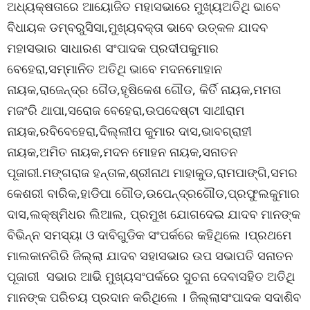
ଅଧ୍ୟକ୍ଷତାରେ ଆୟୋଜିତ ମହାସଭାରେ ମୁଖ୍ୟଅତିଥି ଭାବେ
ବିଧାୟକ ଡମ୍ବରୁସିସା,ମୁଖ୍ୟବକ୍ତା ଭାବେ ଉତ୍କଳ ଯାଦବ
ମହାସଭାର ସାଧାରଣ ସଂପାଦକ ପ୍ରଦୀପକୁମାର
ବେହେରା,ସମ୍ମାନିତ ଅତିଥି ଭାବେ ମଦନମୋହାନ
ନାୟକ,ରାଜେନ୍ଦ୍ର ଗୈଡ,ହୃଷିକେଶ ଗୌଡ, କିର୍ତି ନାୟକ,ମମତା
ମଜଂରି ଥାପା,ସରୋଜ ବେହେରା,ଉପଦେଷ୍ଟା ସାଥୀରାମ
ନାୟକ,ରବିବେହେରା,ଦିଲ୍ଲୀପ କୁମାର ଦାସ,ଭାବଗ୍ରାହୀ
ନାୟକ,ଅମିତ ନାୟକ,ମଦନ ମୋହନ ନାୟକ,ସନାତନ
ପୂଜାରୀ.ମଙ୍ଗରାଜ ହନ୍ତାଳ,ଶ୍ରୀନାଥ ମାହାକୁଡ,ରାମପାଙ୍ଗି,ସମର
କେଶରୀ ବାରିକ,ହାଡିପା ଗୌଡ,ଉପେନ୍ଦ୍ରଗୌଡ,ପ୍ରଫୁଲକୁମାର
ଦାସ,ଲକ୍ଷ୍ମିଧର ଲିଆଲ, ପ୍ରମୁଖ ଯୋଗଦେଇ ଯାଦବ ମାନଙ୍କ
ବିଭିନ୍ନ ସମସ୍ୟା ଓ ଦାବିଗୁଡିକ ସଂପର୍କରେ କହିଥିଲେ ।ପ୍ରଥମେ
ମାଲକାନଗିରି ଜିଲ୍ଲା ଯାଦବ ସହାସଭାର ଉପ ସଭାପତି ସନାତନ
ପୂଜାରୀ ସଭାର ଆଭି ମୁଖ୍ୟସଂପର୍କରେ ସୁଚନା ଦେବାସହିତ ଅତିଥି
ମାନଙ୍କ ପରିଚୟ ପ୍ରଦାନ କରିଥିଲେ । ଜିଲ୍ଲାସଂପାଦକ ସଦାଶିବ