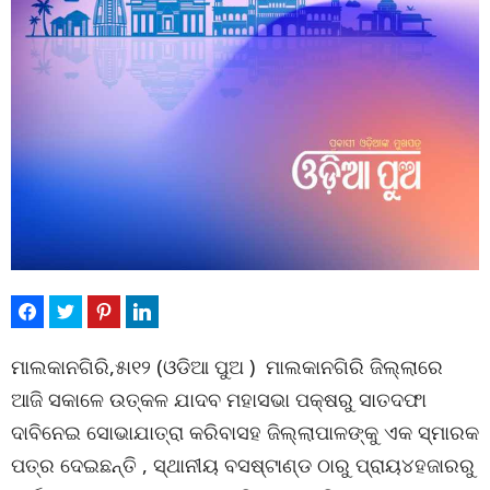
ମାଲକାନଗିରି,୫ା୧୨ (ଓଡିଆ ପୁଅ ) ମାଲକାନଗିରି ଜିଲ୍ଲାରେ
ଆଜି ସକାଳେ ଉତ୍କଳ ଯାଦବ ମହାସଭା ପକ୍ଷରୁ ସାତଦଫା
ଦାବିନେଇ ସୋଭାଯାତ୍ରା କରିବାସହ ଜିଲ୍ଲାପାଳଙ୍କୁ ଏକ ସ୍ମାରକ
ପତ୍ର ଦେଇଛନ୍ତି , ସ୍ଥାନୀୟ ବସଷ୍ଟାଣ୍ଡ ଠାରୁ ପ୍ରାୟ୪ହଜାରରୁ