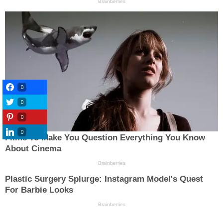
0
0
0
0