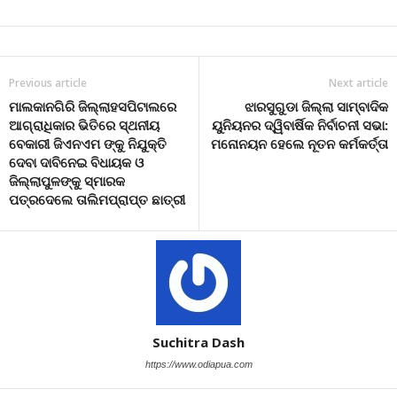
Previous article
Next article
ମାଲକାନଗିରି ଜିଲ୍ଲାହସପିଟାଲରେ
ଝାରସୁଗୁଡା ଜିଲ୍ଲା ସାମ୍ବାଦିକ
ଆଗ୍ରାଧିକାର ଭିତିରେ ସ୍ଥନୀୟ
ୟୁନିୟନର ଦ୍ୱିବାର୍ଷିକ ନିର୍ବାଚନୀ ସଭା:
ବେକାରୀ ଜିଏନଏମ ଙ୍କୁ ନିଯୁକ୍ତି
ମନୋନୟନ ହେଲେ ନୂତନ କର୍ମକର୍ତ୍ତା
ଦେବା ଦାବିନେଇ ବିଧାୟକ ଓ
ଜିଲ୍ଲାପୁଳଙ୍କୁ ସ୍ମାରକ
ପତ୍ରଦେଲେ ତାଲିମପ୍ରାପ୍ତ ଛାତ୍ରୀ
Suchitra Dash
https://www.odiapua.com