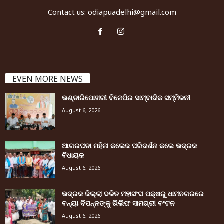
Contact us:
odiapuadelhi@gmail.com
EVEN MORE NEWS
ଭଣ୍ଡାରିପୋଖରୀ ବିଜେପିର ସାମ୍ବାଦିକ ସମ୍ମିଳନୀ
August 6, 2026
ଆଗରପଡା ମହିଳା କଲେଜ ପରିଦର୍ଶନ କଲେ ଭଦ୍ରକ
ବିଧାୟକ
August 6, 2026
ଭଦ୍ରକ ଜିଲ୍ଲା ଦଳିତ ମହାସଂଘ ପକ୍ଷରୁ ଧାମନଗରରେ
ବନ୍ୟା ବିପନ୍ନଙ୍କୁ ରିଲିଫ ସାମଗ୍ରୀ ବଂଟନ
August 6, 2026