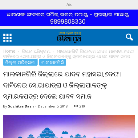
Ads
Home
ଜିଲ୍ଲା ପରିକ୍ରମା
ମାଲକାନଗିରି ଜିଲ୍ଲାରେ ଯାଦବ ମହାସଭା,୭ଦଫା
ଦାବିନେଇ ସୋଭାଯାତ୍ରା ଓ ଜିଲ୍ଲାପାଳଙ୍କୁ ସ୍ମାରକପତ୍ର ଦେଲେ ଯାଦବ ସମାଜ
ଜିଲ୍ଲା ପରିକ୍ରମା
ମାଲକାନଗିରି
ମାଲକାନଗିରି ଜିଲ୍ଲାରେ ଯାଦବ ମହାସଭା,୭ଦଫା
ଦାବିନେଇ ସୋଭାଯାତ୍ରା ଓ ଜିଲ୍ଲାପାଳଙ୍କୁ
ସ୍ମାରକପତ୍ର ଦେଲେ ଯାଦବ ସମାଜ
By
Suchitra Dash
-
December 5, 2018
210