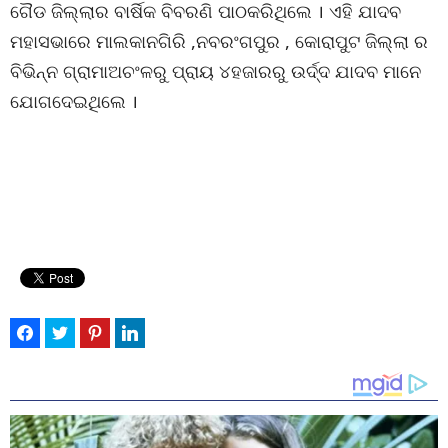
ଗୈଡ ଜିଲ୍ଲାର ବାର୍ଷିକ ବିବରଣି ପାଠକରିଥିଲେ । ଏହି ଯାଦବ
ମହାସଭାରେ ମାଲକାନଗିରି ,ନବରଂଗପୁର , କୋରାପୁଟ ଜିଲ୍ଲା ର
ବିଭିନ୍ନ ଗ୍ରାମାଅଚଂଳରୁ ପ୍ରାୟ ୪ହଜାରରୁ ଉର୍ଦ୍ଦ ଯାଦବ ମାନେ
ଯୋଗଦେଇଥିଲେ ।