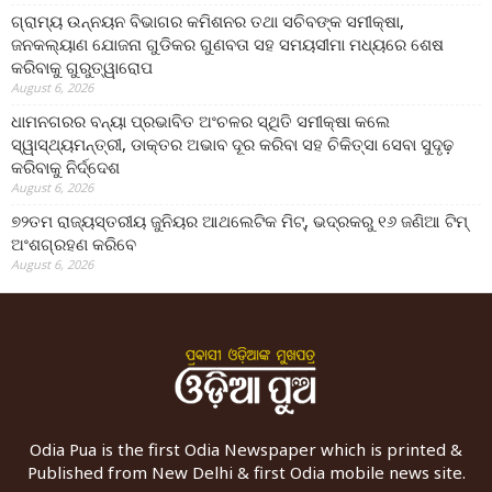
ଗ୍ରାମ୍ୟ ଉନ୍ନୟନ ବିଭାଗର କମିଶନର ତଥା ସଚିବଙ୍କ ସମୀକ୍ଷା,
ଜନକଲ୍ୟାଣ ଯୋଜନା ଗୁଡିକର ଗୁଣବତା ସହ ସମୟସୀମା ମଧ୍ୟରେ ଶେଷ
କରିବାକୁ ଗୁରୁତ୍ୱାରୋପ
August 6, 2026
ଧାମନଗରର ବନ୍ୟା ପ୍ରଭାବିତ ଅଂଚଳର ସ୍ଥିତି ସମୀକ୍ଷା କଲେ
ସ୍ୱାସ୍ଥ୍ୟମନ୍ତ୍ରୀ, ଡାକ୍ତର ଅଭାବ ଦୂର କରିବା ସହ ଚିକିତ୍ସା ସେବା ସୁଦୃଢ଼
କରିବାକୁ ନିର୍ଦ୍ଦେଶ
August 6, 2026
୭୨ତମ ରାଜ୍ୟସ୍ତରୀୟ ଜୁନିୟର ଆଥଲେଟିକ ମିଟ୍‌, ଭଦ୍ରକରୁ ୧୬ ଜଣିଆ ଟିମ୍
ଅଂଶଗ୍ରହଣ କରିବେ
August 6, 2026
Odia Pua is the first Odia Newspaper which is printed &
Published from New Delhi & first Odia mobile news site.