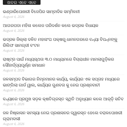
ଖବର ଏବେ ଏବେ
ଭଣ୍ଡାରିପୋଖରୀ ବିଜେପିର ସାମ୍ବାଦିକ ସମ୍ମିଳନୀ
August 6, 2026
ଆଗରପଡା ମହିଳା କଲେଜ ପରିଦର୍ଶନ କଲେ ଭଦ୍ରକ ବିଧାୟକ
August 6, 2026
ଭଦ୍ରକ ଜିଲ୍ଲା ଦଳିତ ମହାସଂଘ ପକ୍ଷରୁ ଧାମନଗରରେ ବନ୍ୟା ବିପନ୍ନଙ୍କୁ
ରିଲିଫ ସାମଗ୍ରୀ ବଂଟନ
August 6, 2026
ରାଷ୍ଟ୍ର ପାଇଁ ମଧ୍ୟସ୍ଥତା ୩.୦ ମାଧ୍ୟମରେ ବିଚାରାଧୀନ ମାମଲାଗୁଡ଼ିକର
ସୌହାର୍ଦ୍ଦ୍ୟପୂର୍ଣ୍ଣ ସମାଧାନ
August 6, 2026
ଜଳସମ୍ପଦ ବିଭାଗର ନିମ୍ନମାନର କାର୍ଯ୍ୟ, କାର୍ଯ୍ୟର ଏକ ସପ୍ତାହ ମଧ୍ୟରେ
ଭାଙ୍ଗିଲା ଗାର୍ଡ ୱାଲ, କାର୍ଯ୍ୟର ଗୁଣବତା କୁ ନେଇ ପ୍ରଶ୍ନବାଚୀ
August 6, 2026
ବନ୍ୟାରେ ପ୍ରମୁଖ ସଡ଼କ କ୍ଷତିଗ୍ରସ୍ତ ସ୍ଥିତି ଅନୁଧ୍ୟାନ କଲେ ଆର୍‌ଡ଼ି ସଚିବ
August 6, 2026
ଜଳ ନିଷ୍କାସନ ସମସ୍ୟା ନେଇ ପ୍ରଶାସନର ଦ୍ୱାରସ୍ତ ହେଲେ ବରାଳପୋଖରୀ
ଗ୍ରାମବାସୀ
August 6, 2026