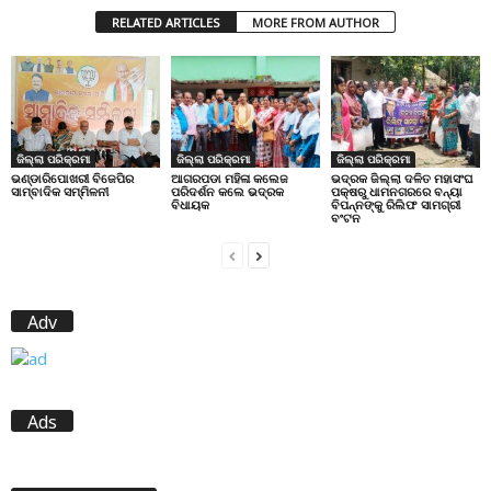
RELATED ARTICLES
MORE FROM AUTHOR
ଜିଲ୍ଲା ପରିକ୍ରମା
ଜିଲ୍ଲା ପରିକ୍ରମା
ଜିଲ୍ଲା ପରିକ୍ରମା
ଭଣ୍ଡାରିପୋଖରୀ ବିଜେପିର
ଆଗରପଡା ମହିଳା କଲେଜ
ଭଦ୍ରକ ଜିଲ୍ଲା ଦଳିତ ମହାସଂଘ
ସାମ୍ବାଦିକ ସମ୍ମିଳନୀ
ପରିଦର୍ଶନ କଲେ ଭଦ୍ରକ
ପକ୍ଷରୁ ଧାମନଗରରେ ବନ୍ୟା
ବିଧାୟକ
ବିପନ୍ନଙ୍କୁ ରିଲିଫ ସାମଗ୍ରୀ
ବଂଟନ
Adv
Ads