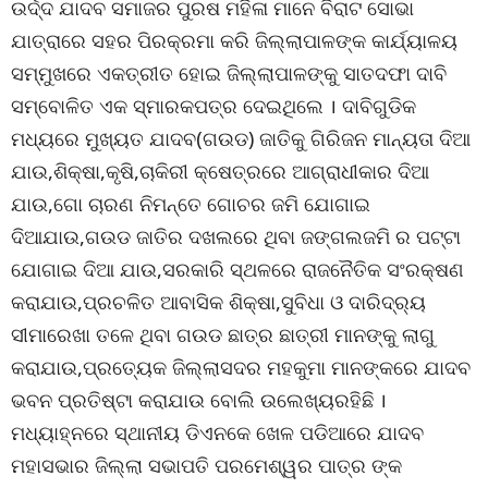
ଉର୍ଦ୍ଦ ଯାଦବ ସମାଜର ପୁରଷ ମହିଳା ମାନେ ବିରାଟ ସୋଭା
ଯାତ୍ରାରେ ସହର ପିରକ୍ରମା କରି ଜିଲ୍ଲାପାଳଙ୍କ କାର୍ଯ୍ୟାଳୟ
ସମ୍ମୁଖରେ ଏକତ୍ରୀତ ହୋଇ ଜିଲ୍ଲାପାଳଙ୍କୁ ସାତଦଫା ଦାବି
ସମ୍ବୋଳିତ ଏକ ସ୍ମାରକପତ୍ର ଦେଇଥିଲେ । ଦାବିଗୁଡିକ
ମଧ୍ୟରେ ମୁଖ୍ୟତ ଯାଦବ(ଗଉଡ) ଜାତିକୁ ଗିରିଜନ ମାନ୍ୟତା ଦିଆ
ଯାଉ,ଶିକ୍ଷା,କୃଷି,ଚାକିରୀ କ୍ଷେତ୍ରରେ ଆଗ୍ରାଧୀକାର ଦିଆ
ଯାଉ,ଗୋ ଚାରଣ ନିମନ୍ତେ ଗୋଚର ଜମି ଯୋଗାଇ
ଦିଆଯାଉ,ଗଉଡ ଜାତିର ଦଖଲରେ ଥିବା ଜଙ୍ଗଲଜମି ର ପଟ୍ଟା
ଯୋଗାଇ ଦିଆ ଯାଉ,ସରକାରି ସ୍ଥଳରେ ରାଜନୈତିକ ସଂରକ୍ଷଣ
କରାଯାଉ,ପ୍ରଚଳିତ ଆବାସିକ ଶିକ୍ଷା,ସୁବିଧା ଓ ଦାରିଦ୍ର୍ୟ
ସୀମାରେଖା ତଳେ ଥିବା ଗଉଡ ଛାତ୍ର ଛାତ୍ରୀ ମାନଙ୍କୁ ଲାଗୁ
କରାଯାଉ,ପ୍ରତ୍ୟେକ ଜିଲ୍ଲାସଦର ମହକୁମା ମାନଙ୍କରେ ଯାଦବ
ଭବନ ପ୍ରତିଷ୍ଟା କରାଯାଉ ବୋଲି ଉଲେଖ୍ୟରହିଛି ।
ମଧ୍ୟାହ୍ନରେ ସ୍ଥାନୀୟ ଡିଏନକେ ଖେଳ ପଡିଆରେ ଯାଦବ
ମହାସଭାର ଜିଲ୍ଲା ସଭାପତି ପରମେଶ୍ୱର ପାତ୍ର ଙ୍କ