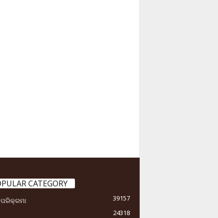
OPULAR CATEGORY
39157
ା ପରିକ୍ରମା
24318