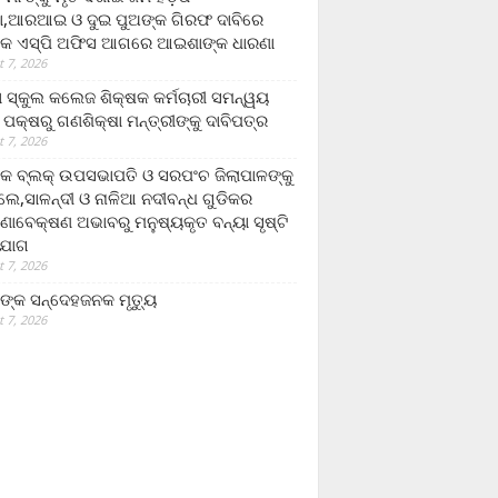
,ଆରଆଇ ଓ ଦୁଇ ପୁଅଙ୍କ ଗିରଫ ଦାବିରେ
କ ଏସ୍‌ପି ଅଫିସ ଆଗରେ ଆଇଶାଙ୍କ ଧାରଣା
 7, 2026
ା ସ୍କୁଲ କଲେଜ ଶିକ୍ଷକ କର୍ମଚାରୀ ସମନ୍ୱୟ
 ପକ୍ଷରୁ ଗଣଶିକ୍ଷା ମନ୍ତ୍ରୀଙ୍କୁ ଦାବିପତ୍ର
 7, 2026
କ ବ୍ଲକ୍ ଉପସଭାପତି ଓ ସରପଂଚ ଜିଲାପାଳଙ୍କୁ
ଲେ,ସାଳନ୍ଦୀ ଓ ନାଳିଆ ନଦୀବନ୍ଧ ଗୁଡିକର
ଣାବେକ୍ଷଣ ଅଭାବରୁ ମନୁଷ୍ୟକୃତ ବନ୍ୟା ସୃଷ୍ଟି
ଯୋଗ
 7, 2026
ଙ୍କ ସନ୍ଦେହଜନକ ମୃତ୍ୟୁ
 7, 2026