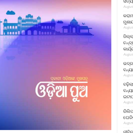
ସତ୍ୟ
August
କରାମ
ମୁଶା
August
ଜିଲ୍
ଚନ୍ଦ
କାର୍ଯ
August
ଭଦ୍ର
ବନ୍ୟ
August
ବଢ଼ିଲ
ବନ୍ୟା
ଇଟାପ
August
ରିଲି
ଘେରି
August
ଜୀବିତ