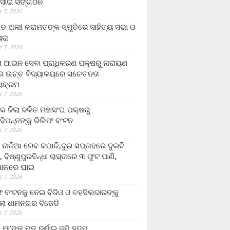
ସାଇ ସଙ୍ଗଠନ
 7, 2026
ତ ଅଲୀ କରାମତଙ୍କ ସ୍ମୃତିରେ ସାହିତ୍ୟ ସଭା ଓ
ୟରା
 7, 2026
ଲା ଆଇନ ସେବା ପ୍ରାଧିକରଣ ପକ୍ଷରୁ ନାରାୟଣ
୍ର ଉଚ୍ଚ ବିଦ୍ୟାଳୟରେ ସଚେତନତା
୍ୟକ୍ରମ
 7, 2026
କ ଜିଲା ଦଳିତ ମହାସଂଘ ପକ୍ଷରୁ
ାବିପନ୍ନଙ୍କୁ ରିଲିଫ ବଂଟନ
 7, 2026
ା ନାଳିଆ ରେବ କପାଳି,ଦୁଇ ସପ୍ତାହରେ ଦୁଇଟି
, ବିଷ୍ଣୁପୁରବିନ୍ଧା ରାସ୍ତାରେ ୩ ଫୁଟ ପାଣି,
ାଳରେ ଘାଇ
 7, 2026
ଫ ବଂଟନକୁ ନେଇ ବିଡିଓ ଓ ତହସିଲଦାରଙ୍କୁ
ଲା ଧାମନଗର ବିଜେଡି
 7, 2026
 ମା’ଙ୍କୁ ମୃତ ଦର୍ଶାଇ ଜମି ହଡ଼ପ