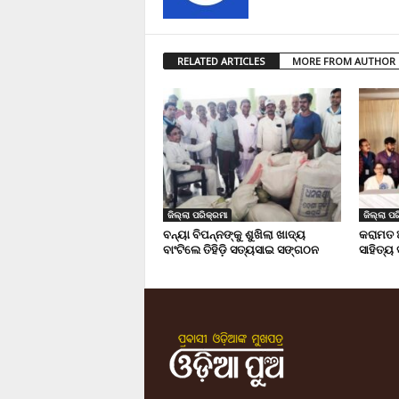
RELATED ARTICLES
MORE FROM AUTHOR
ଜିଲ୍ଲା ପରିକ୍ରମା
ଜିଲ୍ଲା ପର
ବନ୍ୟା ବିପନ୍ନଙ୍କୁ ଶୁଖିଲା ଖାଦ୍ୟ
କରାମତ 
ବାଂଟିଲେ ତିହିଡି଼ ସତ୍ୟସାଇ ସଙ୍ଗଠନ
ସାହିତ୍ୟ