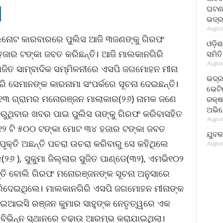
ଘଟଣା
ଭଦ୍ର
August
ଜାଲନୋଟ କାରବାରରେ ପୁଲିସ ଆଜି ୩ଜଣଙ୍କୁ ଗିରଫ
ଓଡ଼ିଶ
ହଜାର ଟଙ୍କା ଜବତ କରିଛନ୍ତି। ଆଜି ମାଲକାନଗିରି
ସମିତି
August
ୋଜିତ ସାମ୍ବାଦିକ ସମ୍ମିଳନୀରେ ଏସପି ଜଗମୋହନ ମୀନା
ଭଦ୍ର
ରି ସେମାନଙ୍କ କାରନାମା ସଂପର୍କରେ ସୂଚନା ଦେଇଛନ୍ତି।
ଭେଟି
ି୧୩ ଗ୍ରାମର ମନୋରଞ୍ଜନ ମାଲାକାର(୨୬) ନାମକ ଜଣେ
ରକ୍ଷ
ଅଭି
ୁଥିବାର ଖବର ପାଇ ପୁଲିସ ତାଙ୍କୁ ଗିରଫ କରିବାସହିତ
August
, ୧୨ ଟି ୫୦୦ ଟଙ୍କା ମୋଟ ୩୪ ହଜାର ଟଙ୍କା ଜବତ
ଯୁବକ
କ୍ତି ଅଛନ୍ତି ପଚରା ଉଚରା କରିବାରୁ ସେ କହିଥିଲେ
August
୨୬ ), ସୁକୁମା ଜିଲ୍ଲାର ସୁଜିତ ପାଣ୍ଡେ(୩୨), ଏମଭି୧୦୨
ନ୍ତି ବୋଲି ଗିରଫ ମନୋରଞ୍ଜନଙ୍କ ସୂଚନା ଅନୁସାରେ
ିଦେଇଥିଲେ। ମାଲକାନଗିରି ଏସପି ଜଗମୋହନ ମୀନାଙ୍କ
 ଆଇଆଇସି ରଞ୍ଜନ କୁମାର ସାହୁଙ୍କ ନେତୃତ୍ୱରେ ଏକ
 ବିଭିନ୍ନ ସ୍ଥାନରେ ଚଢାଉ ଆରମ୍ଭ କରାଯାଇଥିଲା।