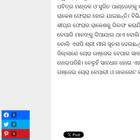
ପବିତ୍ର ମଣ୍ଡଳ ଓ ସୁଜିତ ପାଣ୍ଡେଙ୍କ
ରାକେଶ ଫେରାର ହୋଇ ଯାଇଛନ୍ତି। ବିଭିନ
ଶୀଘ୍ର ଫେରାର ରାକେଶକୁ ଗିରଫ କରାଯି
ବେପାରି ମାନଙ୍କୁ ଦିଆଯାଇ ଥାଏ ବୋଲି
ବୋଲି ଏସପି ଶ୍ରୀ ମୀନା ସୂଚନା ଦେଇଛନ
ଜିଲ୍ଲାରେ ଚୋରା ଗଞ୍ଜେଇ ବେପାର ସାଙ
ହୋଇପଡିଛି। ବେଳୁହିଁ ସାବଧାନ ହୋଇ ଏ
ଗଞ୍ଜେଇ ଚୋରା ବେପାରୀ ଓ ଜାଲନୋଟ କାର
0
0
0