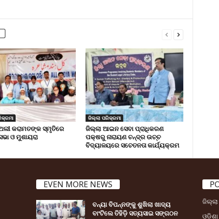
ିକ୍ରମା
ଜିଲ୍ଲା ପରିକ୍ରମା
ଅଲୀ କରାମତଙ୍କ ସ୍ମୃତିରେ
ଜିଲ୍ଲା ଆଇନ ସେବା ପ୍ରାଧିକରଣ
 ସଭା ଓ ମୁଶାୟରା
ପକ୍ଷରୁ ନାରାୟଣ ଚନ୍ଦ୍ର ଉଚ୍ଚ
ବିଦ୍ୟାଳୟରେ ସଚେତନତା କାର୍ଯ୍ୟକ୍ରମ
EVEN MORE NEWS
P
ଜିଲ୍ଲ
ବନ୍ୟା ବିପନ୍ନଙ୍କୁ ଶୁଖିଲା ଖାଦ୍ୟ
ବାଂଟିଲେ ତିହିଡି଼ ସତ୍ୟସାଇ ସଙ୍ଗଠନ
ଓଡ଼ିଶା