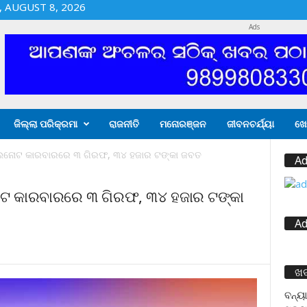
 AUGUST 8, 2026
Ads
ଜିଲ୍ଲା ପରିକ୍ରମା
ରାଜନୀତି
ମନୋରଞ୍ଜନ
ଜୀବନଚର୍ଯ୍ୟା
ଖେ
ଜାଲନୋଟ କାରବାରରେ ୩ ଗିରଫ, ୩୪ ହଜାର ଟଙ୍କା ଜବତ
Ad
ୋଟ କାରବାରରେ ୩ ଗିରଫ, ୩୪ ହଜାର ଟଙ୍କା
Ad
ଖ
ବନ୍ୟା