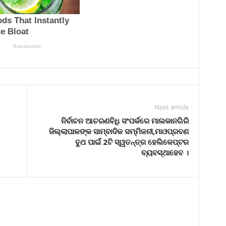
Next article
ନିର୍ବାଚନ ଆଚରଣବିଧି ସଂପର୍କରେ ମାଲକାନଗିରି
ଜିଲ୍ଲାପାଳଙ୍କ ସାମ୍ବାଦିକ ସମ୍ମିଳନୀ,ମାଓପ୍ରବଣ
ବୁଥ ପାଇଁ 2ଟି ସ୍ୱତନ୍ତ୍ର ହେଲିକେପ୍ଟର
ବ୍ୟବସ୍ଥାହେବ ।