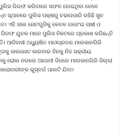
ୁ ପୁଲିସ ଗିରଫ କରିବାରେ ସଫଳ ହୋଇଥିବା ବେଳେ
୍ନ ସ୍ଥାନରେ ପୁଲିସ ପକ୍ଷରୁ ଚଢାଉଜାରି ରହିଛି ଖୁବ
ବ। ଏହି ଜାଲ ନୋଟଗୁଡିକୁ କେବଳ ଗଜେଂଇ ଚାଷୀ ଓ
 ଗିରଫ ଯୁବକ ମାନେ ପୁଲିସ ନିକଟରେ ପ୍ରକାଶ କରିଛନ୍ତି
୍ତି। ଆଦିବାସୀ ଅଧ୍ୟୁଷିତ ମାଓପ୍ରବଣ ମାଲକାନଗିରି
୍ଗକୁ ଜାଲନୋଟ କାରବାର ଦିନକୁ ନିଦ ସକ୍ରୀୟ
ହାକୁ ରୋକା ନଗଲେ ଆଗାମୀ ଦିନରେ ମାଲକାନଗିରି ଜିଲ୍ଲା
ୋବାରୀଙ୍କ ଭୁସ୍ବର୍ଗ ପାଲଟି ଯିବା।