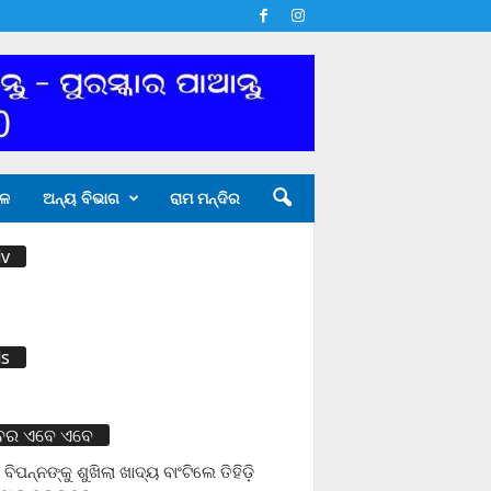
ଳ
ଅନ୍ୟ ବିଭାଗ
ରାମ ମନ୍ଦିର
v
s
ବର ଏବେ ଏବେ
 ବିପନ୍ନଙ୍କୁ ଶୁଖିଲା ଖାଦ୍ୟ ବାଂଟିଲେ ତିହିଡି଼