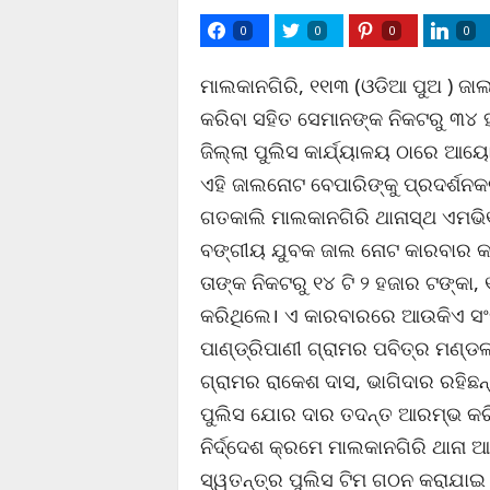
0
0
0
0
ମାଲକାନଗିରି, ୧୧ା୩ (ଓଡିଆ ପୁଅ ) 
କରିବା ସହିତ ସେମାନଙ୍କ ନିକଟରୁ ୩୪ 
ଜିଲ୍ଲା ପୁଲିସ କାର୍ଯ୍ୟାଳୟ ଠାରେ ଆୟ
ଏହି ଜାଲନୋଟ ବେପାରିଙ୍କୁ ପ୍ରଦର୍ଶନକ
ଗତକାଲି ମାଲକାନଗିରି ଥାନାସ୍ଥ ଏମଭ
ବଙ୍ଗୀୟ ଯୁବକ ଜାଲ ନୋଟ କାରବାର କର
ତାଙ୍କ ନିକଟରୁ ୧୪ ଟି ୨ ହଜାର ଟଙ୍କା
କରିଥିଲେ। ଏ କାରବାରରେ ଆଉକିଏ ସଂପୃ
ପାଣ୍ଡ୍ରିପାଣୀ ଗ୍ରାମର ପବିତ୍ର ମଣ୍ଡଳ(
ଗ୍ରାମର ରାକେଶ ଦାସ, ଭାଗିଦାର ରହିଛ
ପୁଲିସ ଯୋର ଦାର ତଦନ୍ତ ଆରମ୍ଭ କର
ନିର୍ଦ୍ଦେଶ କ୍ରମେ ମାଲକାନଗିରି ଥାନା
ସ୍ୱତନ୍ତ୍ର ପୁଲିସ ଟିମ ଗଠନ କରାଯାଇ