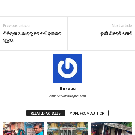
Previous article
Next article
ଚିକିତ୍ସା ଅଭାବରୁ ୧୬ ବର୍ଷ ବାଳକର
ତୁର୍କୀ ଯିବେନି ମୋଦି
ମୃତ୍ୟୁ
Bureau
https://www.odiapua.com
RELATED ARTICLES
MORE FROM AUTHOR