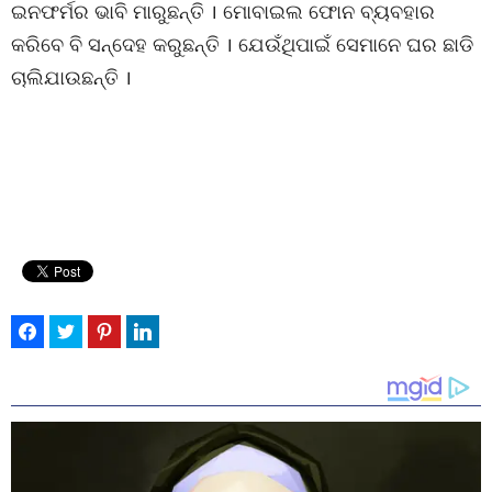
ଇନଫର୍ମର ଭାବି ମାରୁଛନ୍ତି । ମୋବାଇଲ ଫୋନ ବ୍ୟବହାର
କରିବେ ବି ସନ୍ଦେହ କରୁଛନ୍ତି । ଯେଉଁଥିପାଇଁ ସେମାନେ ଘର ଛାଡି
ଚାଲିଯାଉଛନ୍ତି ।