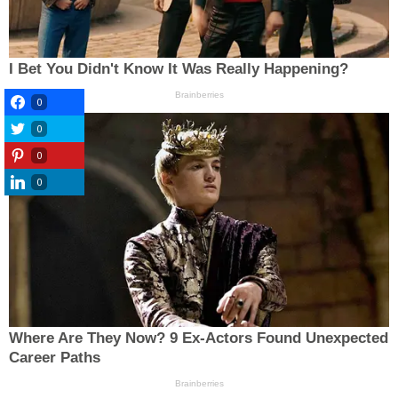
0
0
0
0