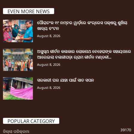
EVEN MORE NEWS
ପୌରାଚଂଳ ୧୯ ନମ୍ବର ୱାର୍ଡ଼ରେ କଂଗ୍ରେସ ପକ୍ଷରୁ ଶୁଖିଲା
ଖାଦ୍ୟ ବଂଟନ
August 8, 2026
ଅସୁସ୍ଥ କୀର୍ତନ କଳାକାର ଲୋକନାଥ ବେହେରାଙ୍କ ସହାୟତାରେ
ଆଗେଇଲା ବଳାଜୀପଡ଼ା ଗ୍ରାମ କୀର୍ତନ ମଣ୍ଡଳୀ...
August 8, 2026
ସରକାରୀ ଘର ଯାହା ପାଇଁ ସାତ ସପନ
August 8, 2026
POPULAR CATEGORY
39170
ଜିଲ୍ଲା ପରିକ୍ରମା