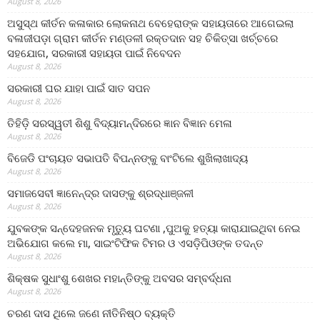
August 8, 2026
ଅସୁସ୍ଥ କୀର୍ତନ କଳାକାର ଲୋକନାଥ ବେହେରାଙ୍କ ସହାୟତାରେ ଆଗେଇଲା
ବଳାଜୀପଡ଼ା ଗ୍ରାମ କୀର୍ତନ ମଣ୍ଡଳୀ ରକ୍ତଦାନ ସହ ଚିକିତ୍ସା ଖର୍ଚ୍ଚରେ
ସହଯୋଗ, ସରକାରୀ ସହାୟତା ପାଇଁ ନିବେଦନ
August 8, 2026
ସରକାରୀ ଘର ଯାହା ପାଇଁ ସାତ ସପନ
August 8, 2026
ତିହିଡି଼ ସରସ୍ୱତୀ ଶିଶୁ ବିଦ୍ୟାମନ୍ଦିରରେ ଜ୍ଞାନ ବିଜ୍ଞାନ ମେଳା
August 8, 2026
ବିଜେଡି ପଂଚାୟତ ସଭାପତି ବିପନ୍ନଙ୍କୁ ବାଂଟିଲେ ଶୁଖିଲାଖାଦ୍ୟ
August 8, 2026
ସମାଜସେବୀ ଜ୍ଞାନେନ୍ଦ୍ର ଦାସଙ୍କୁ ଶ୍ରଦ୍ଧାଞ୍ଜଳୀ
August 8, 2026
ଯୁବକଙ୍କ ସନ୍ଦେହଜନକ ମୃତ୍ୟୁ ଘଟଣା ,ପୁଅକୁ ହତ୍ୟା କାରାଯାଇଥିବା ନେଇ
ଅଭିଯୋଗ କଲେ ମା, ସାଇଂଟିଫିକ ଟିମର ଓ ଏସଡ଼ିପିଓଙ୍କ ତଦନ୍ତ
August 8, 2026
ଶିକ୍ଷକ ସୁଧାଂଶୁ ଶେଖର ମହାନ୍ତିଙ୍କୁ ଅବସର ସମ୍ବର୍ଦ୍ଧନା
August 8, 2026
ଚରଣ ଦାସ ଥିଲେ ଜଣେ ନୀତିନିଷ୍ଠ ବ୍ୟକ୍ତି