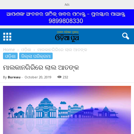
Ads
Home
ଓଡ଼ିଶା
ମାଲକାନଗିରିରେ ଲାଲ ଆତଙ୍କ
ଓଡ଼ିଶା
ଜିଲ୍ଲା ପରିକ୍ରମା
ମାଲକାନଗିରିରେ ଲାଲ ଆତଙ୍କ
By
Bureau
-
October 20, 2019
232