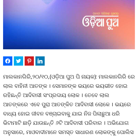
ମାଲକାନଗିରି,୨୦/୧୦,(ଓଡ଼ିଆ ପୁଅ ପି ନାୟକ): ମାଲକାନଗିରି ରେ
ଲାଲ ବାହିନୀ ଆତଙ୍କ । ସେମାନଙ୍କ ଭୟରେ ଭୟଭୀତ ହୋଇ
ରହିଛନ୍ତି ଆଦିବାସୀ ସଂପ୍ରଦାୟ ଲୋକ । ତେବେ ଲାଲ
ଆତଙ୍କରେ ଏବେ ପୁରା ଆତଙ୍କିତ ଆଦିବାସୀ ଲୋକେ । ଭୟରେ
ବାଧ୍ୟ ହୋଇ ଜୀବନ ବଞ୍ଚାଇବାକୁ ଯାଇ ନିଜ ପିଲାଛୁଆ ଧରି
ଭିଟାମାଟି ଛାଡ଼ି ଯାଉଛନ୍ତି ୬ଟି ଆଦିବାସୀ ପରିବାର । ଅଭିଯୋଗ
ଅନୁସାରେ, ମାଓବାଦୀମାନେ ସମସ୍ତ ସାଧାରଣ ଲୋକଙ୍କୁ ପୋଲିସ