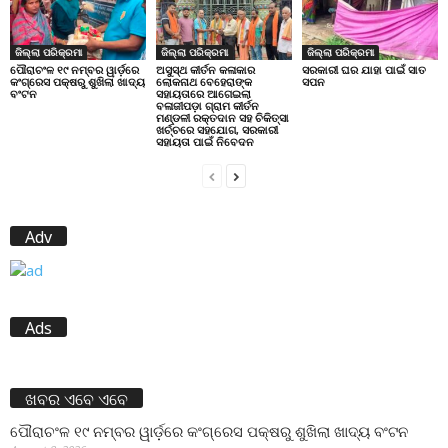
ଜିଲ୍ଲା ପରିକ୍ରମା
ଜିଲ୍ଲା ପରିକ୍ରମା
ଜିଲ୍ଲା ପରିକ୍ରମା
ପୌରାଚଂଳ ୧୯ ନମ୍ବର ୱାର୍ଡ଼ରେ
ଅସୁସ୍ଥ କୀର୍ତନ କଳାକାର
ସରକାରୀ ଘର ଯାହା ପାଇଁ ସାତ
କଂଗ୍ରେସ ପକ୍ଷରୁ ଶୁଖିଲା ଖାଦ୍ୟ
ଲୋକନାଥ ବେହେରାଙ୍କ
ସପନ
ବଂଟନ
ସହାୟତାରେ ଆଗେଇଲା
ବଳାଜୀପଡ଼ା ଗ୍ରାମ କୀର୍ତନ
ମଣ୍ଡଳୀ ରକ୍ତଦାନ ସହ ଚିକିତ୍ସା
ଖର୍ଚ୍ଚରେ ସହଯୋଗ, ସରକାରୀ
ସହାୟତା ପାଇଁ ନିବେଦନ
Adv
Ads
ଖବର ଏବେ ଏବେ
ପୌରାଚଂଳ ୧୯ ନମ୍ବର ୱାର୍ଡ଼ରେ କଂଗ୍ରେସ ପକ୍ଷରୁ ଶୁଖିଲା ଖାଦ୍ୟ ବଂଟନ