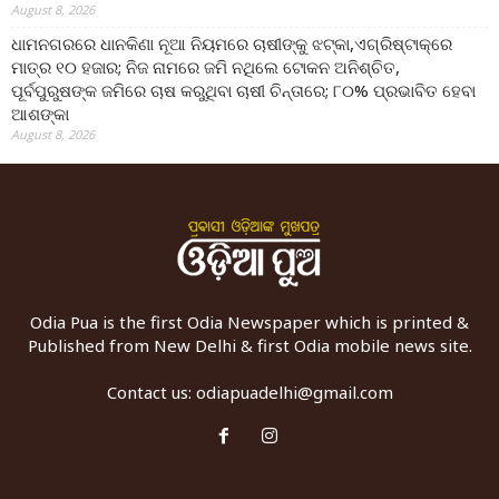
August 8, 2026
ଧାମନଗରରେ ଧାନକିଣା ନୂଆ ନିୟମରେ ଚାଷୀଙ୍କୁ ଝଟ୍‌କା,ଏଗ୍ରିଷ୍ଟାକ୍‌ରେ
ମାତ୍ର ୧୦ ହଜାର; ନିଜ ନାମରେ ଜମି ନଥିଲେ ଟୋକନ ଅନିଶ୍ଚିତ,
ପୂର୍ବପୁରୁଷଙ୍କ ଜମିରେ ଚାଷ କରୁଥିବା ଚାଷୀ ଚିନ୍ତାରେ; ୮୦% ପ୍ରଭାବିତ ହେବା
ଆଶଙ୍କା
August 8, 2026
Odia Pua is the first Odia Newspaper which is printed &
Published from New Delhi & first Odia mobile news site.
Contact us:
odiapuadelhi@gmail.com