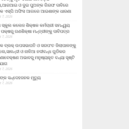
,ଆରଆଇ ଓ ଦୁଇ ପୁଅଙ୍କ ଗିରଫ ଦାବିରେ
କ ଏସ୍‌ପି ଅଫିସ ଆଗରେ ଆଇଶାଙ୍କ ଧାରଣା
 7, 2026
ା ସ୍କୁଲ କଲେଜ ଶିକ୍ଷକ କର୍ମଚାରୀ ସମନ୍ୱୟ
 ପକ୍ଷରୁ ଗଣଶିକ୍ଷା ମନ୍ତ୍ରୀଙ୍କୁ ଦାବିପତ୍ର
 7, 2026
କ ବ୍ଲକ୍ ଉପସଭାପତି ଓ ସରପଂଚ ଜିଲାପାଳଙ୍କୁ
ଲେ,ସାଳନ୍ଦୀ ଓ ନାଳିଆ ନଦୀବନ୍ଧ ଗୁଡିକର
ଣାବେକ୍ଷଣ ଅଭାବରୁ ମନୁଷ୍ୟକୃତ ବନ୍ୟା ସୃଷ୍ଟି
ଯୋଗ
 7, 2026
ଙ୍କ ସନ୍ଦେହଜନକ ମୃତ୍ୟୁ
 7, 2026