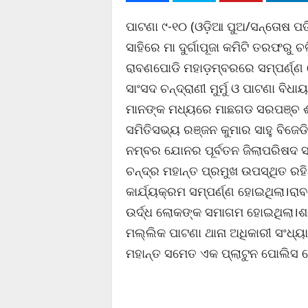
ପାଟଣା ୯-୧୦ (ଓଡ଼ିଆ ପୁଅ/ସନ୍ତୋଷ ପତି)
ସାହିରେ ମା ଦୁର୍ଗାପୂଜା କମିଟି ତରଫରୁ 
ରାବଣପୋଡି ମହାଡ଼ମ୍ବରରେ ସମ୍ପର୍ଣ୍ଣ ହ
ସାଂସଦ ଚନ୍ଦ୍ରାଣୀ ମୁର୍ମୁ ଓ ପାଟଣା 
ମାନଙ୍କ ମଧ୍ୟରେ ମାଛଗଡ ସରପଞ୍ଚ ଈଶ
ସମିତିସଭ୍ୟ ରଞ୍ଜନ କୁମାର ସାହୁ ବିଜେଡି
ନମ୍ବର ଯୋନର ପୂର୍ବତନ ଜିଲାପରିଷଦ ସ
ଚନ୍ଦ୍ର ମହାନ୍ତ ପ୍ରମୁଖ ଉପସ୍ଥିତ ର
କାର୍ଯ୍ୟକ୍ରମ ସମ୍ପର୍ଣ୍ଣ ହୋଇଥିଲା।ର
ଉର୍ଦ୍ଧ ଲୋକଙ୍କ ସମାଗମ ହୋଇଥିଲା।ଶାନ୍
ମଲ୍ଲିକ ପାଟଣା ଥାନା ଅଧିକାରୀ ସଂଧ୍ୟ
ମହାନ୍ତ ସମେତ ଏକ ପ୍ଲାଟୁନ ପୋଲିସ ଫ