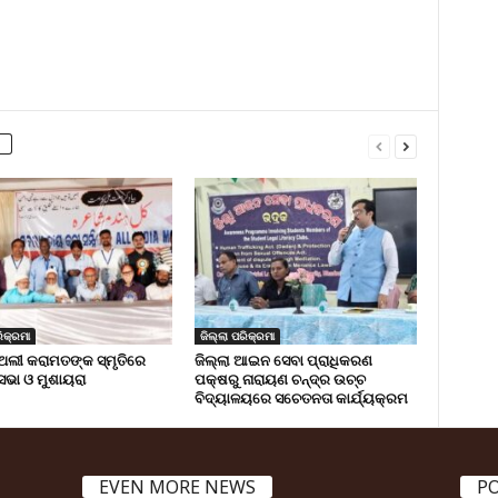
ିକ୍ରମା
ଜିଲ୍ଲା ପରିକ୍ରମା
ଅଲୀ କରାମତଙ୍କ ସ୍ମୃତିରେ
ଜିଲ୍ଲା ଆଇନ ସେବା ପ୍ରାଧିକରଣ
 ସଭା ଓ ମୁଶାୟରା
ପକ୍ଷରୁ ନାରାୟଣ ଚନ୍ଦ୍ର ଉଚ୍ଚ
ବିଦ୍ୟାଳୟରେ ସଚେତନତା କାର୍ଯ୍ୟକ୍ରମ
EVEN MORE NEWS
P