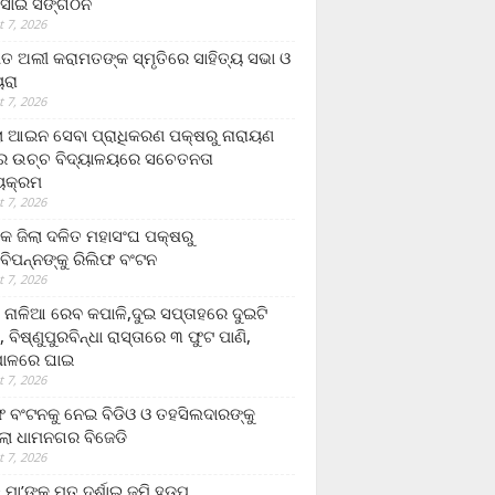
ସାଇ ସଙ୍ଗଠନ
 7, 2026
ତ ଅଲୀ କରାମତଙ୍କ ସ୍ମୃତିରେ ସାହିତ୍ୟ ସଭା ଓ
ୟରା
 7, 2026
ଲା ଆଇନ ସେବା ପ୍ରାଧିକରଣ ପକ୍ଷରୁ ନାରାୟଣ
୍ର ଉଚ୍ଚ ବିଦ୍ୟାଳୟରେ ସଚେତନତା
୍ୟକ୍ରମ
 7, 2026
କ ଜିଲା ଦଳିତ ମହାସଂଘ ପକ୍ଷରୁ
ାବିପନ୍ନଙ୍କୁ ରିଲିଫ ବଂଟନ
 7, 2026
ା ନାଳିଆ ରେବ କପାଳି,ଦୁଇ ସପ୍ତାହରେ ଦୁଇଟି
, ବିଷ୍ଣୁପୁରବିନ୍ଧା ରାସ୍ତାରେ ୩ ଫୁଟ ପାଣି,
ାଳରେ ଘାଇ
 7, 2026
ଫ ବଂଟନକୁ ନେଇ ବିଡିଓ ଓ ତହସିଲଦାରଙ୍କୁ
ଲା ଧାମନଗର ବିଜେଡି
 7, 2026
 ମା’ଙ୍କୁ ମୃତ ଦର୍ଶାଇ ଜମି ହଡ଼ପ