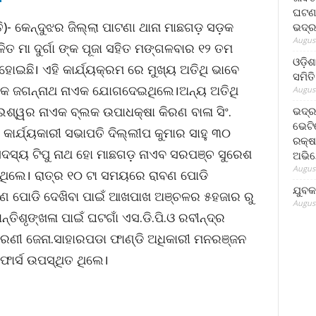
ଘଟଣା
- କେନ୍ଦୁଝର ଜିଲ୍ଲା ପାଟଣା ଥାନା ମାଛଗଡ଼ ସଡ଼କ
ଭଦ୍ର
August
ଚଳିତ ମା ଦୁର୍ଗା ଙ୍କ ପୂଜା ସହିତ ମଙ୍ଗଳବାର ୧୨ ତମ
ଓଡ଼ିଶ
ୋଇଛି। ଏହି କାର୍ଯ୍ୟକ୍ରମ ରେ ମୁଖ୍ୟ ଅତିଥି ଭାବେ
ସମିତି
ବିଧାୟକ ଜଗନ୍ନାଥ ନାଏକ ଯୋଗଦେଇଥିଲେ।ଅନ୍ୟ ଅତିଥି
August
୍ୱର ନାଏକ ବ୍ଲକ ଉପାଧକ୍ଷା କିରଣ ବାଳା ସିଂ.
ଭଦ୍ର
ଭେଟି
 କାର୍ଯ୍ୟକାରୀ ସଭାପତି ଦିଲ୍ଲୀପ କୁମାର ସାହୁ ୩୦
ରକ୍ଷ
ଦସ୍ୟ ଟିପୁ ନାଥ ହୋ ମାଛଗଡ଼ ନାଏବ ସରପଞ୍ଚ ସୁରେଶ
ଅଭି
August
ହିଥିଲେ। ରାତ୍ର ୧୦ ଟା ସମୟରେ ରାବଣ ପୋଡି
ଯୁବକ
ାବଣ ପୋଡି ଦେଖିବା ପାଇଁ ଆଖପାଖ ଅଞ୍ଚଳର ୫ହଜାର ରୁ
August
ତିଶୃଙ୍ଖଳା ପାଇଁ ଘଟଗାଁ ଏସ.ଡି.ପି.ଓ ରବୀନ୍ଦ୍ର
ାରଣୀ ଜେନା.ସାହାରପଡା ଫାଣ୍ଡି ଅଧିକାରୀ ମନରଞ୍ଜନ
ୋର୍ସ ଉପସ୍ଥିତ ଥିଲେ।