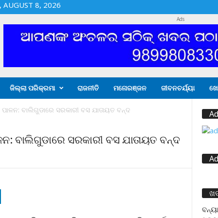
 AUGUST 8, 2026
Ads
ଜିଲ୍ଲା ପରିକ୍ରମା
ରାଜନୀତି
ମନୋରଞ୍ଜନ
ଜୀବନଚର୍ଯ୍ୟା
ଖେ
ହ ପାଳନ: ବାଲିଗୁଡାରେ ସରକାରୀ ବସ ଯାତାୟତ ବନ୍ଦ
Ad
ଳନ: ବାଲିଗୁଡାରେ ସରକାରୀ ବସ ଯାତାୟତ ବନ୍ଦ
Ad
ଖ
ବନ୍ୟା