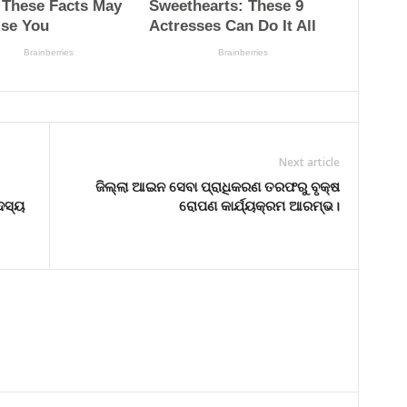
Next article
ଜିଲ୍ଲା ଆଇନ ସେବା ପ୍ରାଧିକରଣ ତରଫରୁ ବୃକ୍ଷ
ଦସ୍ୟ
ରୋପଣ କାର୍ଯ୍ୟକ୍ରମ ଆରମ୍ଭ।