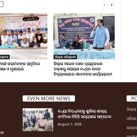
ିକ୍ରମା
ଜିଲ୍ଲା ପରିକ୍ରମା
ଅଲୀ କରାମତଙ୍କ ସ୍ମୃତିରେ
ଜିଲ୍ଲା ଆଇନ ସେବା ପ୍ରାଧିକରଣ
 ସଭା ଓ ମୁଶାୟରା
ପକ୍ଷରୁ ନାରାୟଣ ଚନ୍ଦ୍ର ଉଚ୍ଚ
ବିଦ୍ୟାଳୟରେ ସଚେତନତା କାର୍ଯ୍ୟକ୍ରମ
EVEN MORE NEWS
P
ଜିଲ୍ଲ
ବନ୍ୟା ବିପନ୍ନଙ୍କୁ ଶୁଖିଲା ଖାଦ୍ୟ
ବାଂଟିଲେ ତିହିଡି଼ ସତ୍ୟସାଇ ସଙ୍ଗଠନ
ଓଡ଼ିଶା
August 7, 2026
ଭଦ୍ର
ew
ଜାତୀ