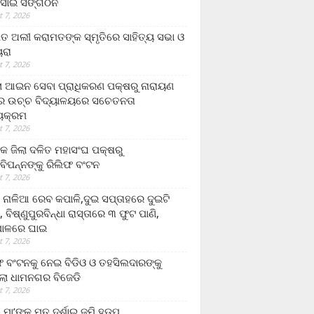
ସାଇ ସଙ୍ଗଠନ
 7, 2026
ତ ଅଲୀ କରାମତଙ୍କ ସ୍ମୃତିରେ ସାହିତ୍ୟ ସଭା ଓ
ୟରା
 7, 2026
ଲା ଆଇନ ସେବା ପ୍ରାଧିକରଣ ପକ୍ଷରୁ ନାରାୟଣ
୍ର ଉଚ୍ଚ ବିଦ୍ୟାଳୟରେ ସଚେତନତା
୍ୟକ୍ରମ
 7, 2026
କ ଜିଲା ଦଳିତ ମହାସଂଘ ପକ୍ଷରୁ
ାବିପନ୍ନଙ୍କୁ ରିଲିଫ ବଂଟନ
 7, 2026
ା ନାଳିଆ ରେବ କପାଳି,ଦୁଇ ସପ୍ତାହରେ ଦୁଇଟି
, ବିଷ୍ଣୁପୁରବିନ୍ଧା ରାସ୍ତାରେ ୩ ଫୁଟ ପାଣି,
ାଳରେ ଘାଇ
 7, 2026
ଫ ବଂଟନକୁ ନେଇ ବିଡିଓ ଓ ତହସିଲଦାରଙ୍କୁ
ଲା ଧାମନଗର ବିଜେଡି
 7, 2026
 ମା’ଙ୍କୁ ମୃତ ଦର୍ଶାଇ ଜମି ହଡ଼ପ