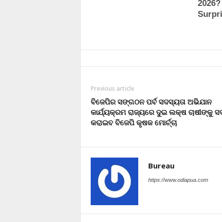
Previous article
ବିଜେପିର ସଙ୍ଗଠନ ପର୍ବ ସଦସ୍ୟତା ଅଭିଯାନ
କାର୍ଯ୍ୟକ୍ରମ ରାଜ୍ୟରେ ଦୁଇ ଲକ୍ଷ ଚାଷୀଙ୍କୁ ସ
କରାଇବ ବିଜେପି କୃଷକ ମୋର୍ଚ୍ଚା
Bureau
https://www.odiapua.com