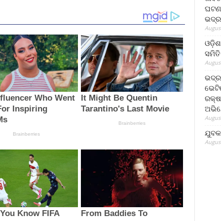
ଘଟଣା
ଭଦ୍ର
August
ଓଡ଼ିଶ
ସମିତି
August
ଭଦ୍ର
ଭେଟି
ରକ୍ଷ
ଅଭି
August
ଯୁବକ
August