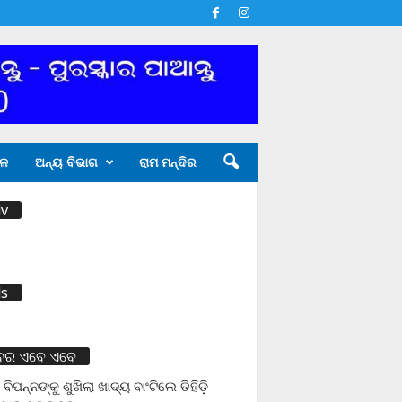
ଳ
ଅନ୍ୟ ବିଭାଗ
ରାମ ମନ୍ଦିର
v
s
ବର ଏବେ ଏବେ
 ବିପନ୍ନଙ୍କୁ ଶୁଖିଲା ଖାଦ୍ୟ ବାଂଟିଲେ ତିହିଡି଼