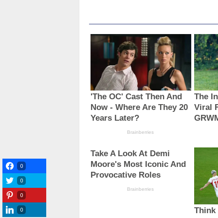
0
0
0
0