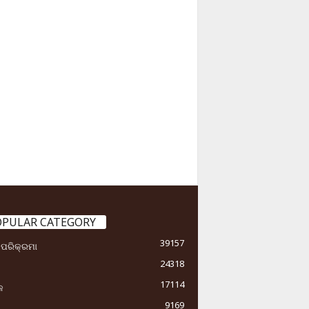
OPULAR CATEGORY
39157
ା ପରିକ୍ରମା
24318
17114
କ
9169
ୟ