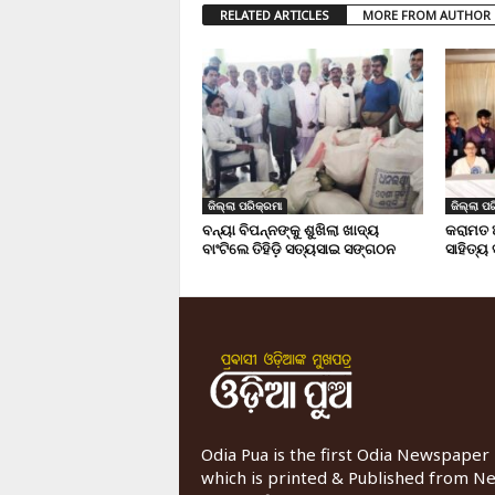
RELATED ARTICLES
MORE FROM AUTHOR
ଜିଲ୍ଲା ପରିକ୍ରମା
ଜିଲ୍ଲା ପର
ବନ୍ୟା ବିପନ୍ନଙ୍କୁ ଶୁଖିଲା ଖାଦ୍ୟ
କରାମତ 
ବାଂଟିଲେ ତିହିଡି଼ ସତ୍ୟସାଇ ସଙ୍ଗଠନ
ସାହିତ୍ୟ
Odia Pua is the first Odia Newspaper
which is printed & Published from N