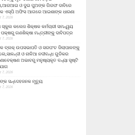
,ଆରଆଇ ଓ ଦୁଇ ପୁଅଙ୍କ ଗିରଫ ଦାବିରେ
କ ଏସ୍‌ପି ଅଫିସ ଆଗରେ ଆଇଶାଙ୍କ ଧାରଣା
 7, 2026
ା ସ୍କୁଲ କଲେଜ ଶିକ୍ଷକ କର୍ମଚାରୀ ସମନ୍ୱୟ
 ପକ୍ଷରୁ ଗଣଶିକ୍ଷା ମନ୍ତ୍ରୀଙ୍କୁ ଦାବିପତ୍ର
 7, 2026
କ ବ୍ଲକ୍ ଉପସଭାପତି ଓ ସରପଂଚ ଜିଲାପାଳଙ୍କୁ
ଲେ,ସାଳନ୍ଦୀ ଓ ନାଳିଆ ନଦୀବନ୍ଧ ଗୁଡିକର
ଣାବେକ୍ଷଣ ଅଭାବରୁ ମନୁଷ୍ୟକୃତ ବନ୍ୟା ସୃଷ୍ଟି
ଯୋଗ
 7, 2026
ଙ୍କ ସନ୍ଦେହଜନକ ମୃତ୍ୟୁ
 7, 2026