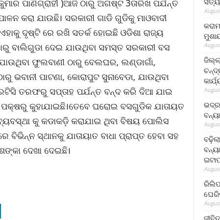
ସତ୍ୟ
କୁମାର ପାଣିଗ୍ରାହୀ )ଆଜି ଠାରୁ ଅଗଷ୍ଟ 3ତାରିଖ ପର୍ଯନ୍ତ
August
ାଳନ କରା ଯାଉଛି। ସରକାରୀ ଗାଡି ଗୁଡିକୁ ମାଓବାଦୀ
କରାମ
ଏହାକୁ ଦୃଷ୍ଟି ରେ ରଖି ସତର୍କ ହୋଇଛି ଓଡିଶା ରାଜ୍ୟ
ମୁଶା
August
ାରୁ ବାଲିଗୁଡା ଦେଇ ଯାଉଥିବା ସମସ୍ତ ସରକାରୀ ବସ
ଜିଲ୍
 ଯାଉଥିବା ଫୁଲବାଣୀ ଠାରୁ ବେଲଘର, ଲଣ୍ଡାଗାଁ,
ଚନ୍ଦ
ରୁ ଭବାନୀ ପାଟଣା, କୋରାପୁଟ ସୁନାବେଡା, ଯାଉଥିବା
କାର୍ଯ
ି ତରଫରୁ ସପ୍ତାହ ପର୍ଯନ୍ତ ବନ୍ଦ କରି ଦିଆ ଯାଇ
August
ଭଦ୍ର
ଳୟ ପକ୍ଷରୁ କୁହାଯାଇଛି।ତେବେ ଘରୋଇ ବସଗୁଡିକ ଯାତାୟତ
ବନ୍ୟ
 ବ୍ୟବସ୍ଥା କୁ କଡାକଡ଼ି କରାଯାଇ ଥିବା ବିଷୟ ପୋଲିସ
August
େ ବିଭିନ୍ନ ସ୍ଥାନକୁ ଯାତାୟାତ ବାଧା ପ୍ରାପ୍ତ ହେବା ସହ
ବଢ଼ିଲ
ବନ୍ୟା
ଶଙ୍କା ଦେଖା ଦେଇଛି।
ଇଟାପ
August
ରିଲି
ଘେରି
August
ଜୀବିତ