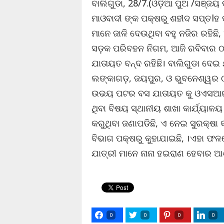
ବାଲିଗୁଡା, 28/7.(ଓଡ଼ିଆ ପୁଅ /ସଞ୍ଜୟ 
ମାଓବାଦୀ ଙ୍କ ପକ୍ଷରୁ ଶହୀଦ ସପ୍ତlହ ପ
ମାନେ ଜାଳି ଦେଉଥିବା ବହୁ ନଜିର ରହିଛି, 
ସଡ଼କ ପରିବହନ ନିଗମ, ଆଜି ରବିବାର ଠ
ଯାତାୟତ ବନ୍ଦ ରହିଛି। ବାଲିଗୁଡା ଦେଇ
ଲଙ୍କାଗଡ଼, ଜୟପୁର, ଓ ଭୁବନେଶ୍ୱର ଠା
ଉଭୟ ପଟର ବସ ଯାତାୟତ କୁ ଓଏସଆରଟିସ
ଥିବା ବିଷୟ ସ୍ଥାନୀୟ ଶାଖା କାର୍ଯ୍ୟା
କରୁଥିବା ଜଣାପଡିଛି, ଏ ନେଇ ସୁରକ୍ଷା
ବିଭାଗ ପକ୍ଷରୁ କୁହାଯାଇଛି, ।ଏହା ଫଳର
ଯାତ୍ରୀ ମାନେ ନାନା ହଇରାଣ ହେବାର ଆ
0
0
0
0