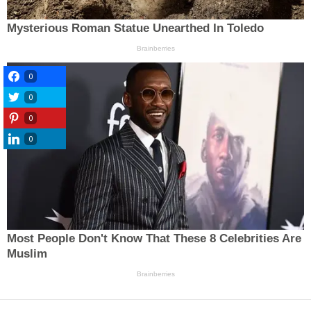
0
0
0
0