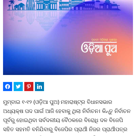
ମୁମ୍ବାଇ ୧-୧୨ (ଓଡ଼ିଆ ପୁଅ) ମହାରାଷ୍ଟ୍ର ବିଧାନସଭାର
ଅଧ୍ୟକ୍ଷ ପଦ ପାଇଁ ଆଜି ହେବାକୁ ଥିଲା ନିର୍ବାଚନ। କିନ୍ତୁ ନିର୍ବାଚନ
ପୂର୍ବରୁ ହୋଇଥିବା ସର୍ବଦଲୀୟ ବୈଠକରେ ବିରୋଧି ଦଳ ବିଜେପି
ସହିତ ସହମତି ବନିଯିବାରୁ ବିଜେପିର ପ୍ରାର୍ଥୀ ନିଜର ପ୍ରାର୍ଥୀପତ୍ର