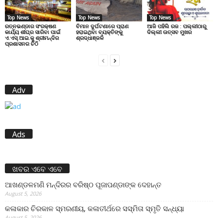
Top News
Top News
Top News
ରତ୍ନଭଣ୍ଡାର ସଂରକ୍ଷଣ
ବିମାନ ଦୁର୍ଘଟଣାରେ ପ୍ରାଣ
ଆଜି ପହିଲି ରଜ : ପଲ୍ଲୀଠାରୁ
କାର୍ଯ୍ୟ ଶୀଘ୍ର ସାରିବା ପାଇଁ
ହରାଇଥିବା ବ୍ୟକ୍ତିଙ୍କୁ
ଦିଲ୍ଲୀ ଉତ୍ସବ ମୁଖର
ଏ.ଏସ୍.ଆଇ.କୁ ଶ୍ରୀମନ୍ଦିର
ଶ୍ରଦ୍ଧାଞ୍ଜଳି
ପ୍ରଶାସନର ଚିଠି
Adv
Ads
ଖବର ଏବେ ଏବେ
ଆଖଣ୍ଡଳମଣି ମନ୍ଦିରର ବରିଷ୍ଠ ପୂଜାପଣ୍ଡାଙ୍କ ଦେହାନ୍ତ
August 5, 2026
କଳାକାର ଚିରକାଳ ସ୍ମରଣୀୟ, କଳାତୀର୍ଥରେ ସସ୍ମିତା ସ୍ମୃତି ସନ୍ଧ୍ୟା
August 5, 2026