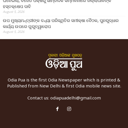
ଘନେଇଲା, ବିଜେଡି ପକ୍ଷରୁ ସାମ୍ବାଦିକ ସମ୍ମିଳନୀରେ ଜିଲ୍ଲାପାଳଙ୍କ
ହସ୍ତକ୍ଷେପ ଦାବି
August 5, 2026
ଉପ ମୁଖ୍ୟମନ୍ତ୍ରୀଙ୍କ ବନ୍ୟା ପରିସ୍ଥିତିର ସମୀକ୍ଷା ବୈଠକ, ପୁନରୁଦ୍ଧାର
କାର୍ଯ୍ୟ ଉପରେ ଗୁରୁତ୍ୱାରୋପ
August 5, 2026
Odia Pua is the first Odia Newspaper which is printed &
Published from New Delhi & first Odia mobile news site.
Contact us:
odiapuadelhi@gmail.com