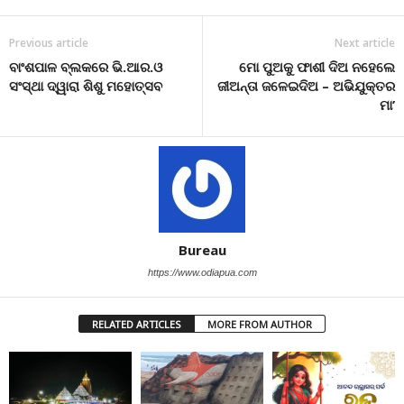
Previous article
Next article
ବାଂଶପାଳ ବ୍ଲକରେ ଭି.ଆର.ଓ
ମୋ ପୁଅକୁ ଫାଶୀ ଦିଅ ନହେଲେ
ସଂସ୍ଥା ଦ୍ୱାରା ଶିଶୁ ମହୋତ୍ସବ
ଜୀଅନ୍ତା ଜଳେଇଦିଅ – ଅଭିଯୁକ୍ତର
ମା’
Bureau
https://www.odiapua.com
RELATED ARTICLES
MORE FROM AUTHOR