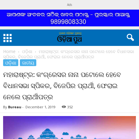
Ads
Home
ଓଡ଼ିଶା
ମହାରାଷ୍ଟ୍ର: କଂଗ୍ରେସର ନାନା ପଟୋଲେ ହେବେ ବିଧାନସଭା
ସ୍ପିକର, ବିଜେପିର ପ୍ରାର୍ଥୀ, ଫେରାଇ ନେଲେ ପ୍ରାର୍ଥୀପତ୍ର
ଓଡ଼ିଶା
ଜାତୀୟ
ମହାରାଷ୍ଟ୍ର: କଂଗ୍ରେସର ନାନା ପଟୋଲେ ହେବେ
ବିଧାନସଭା ସ୍ପିକର, ବିଜେପିର ପ୍ରାର୍ଥୀ, ଫେରାଇ
ନେଲେ ପ୍ରାର୍ଥୀପତ୍ର
By
Bureau
-
December 1, 2019
352