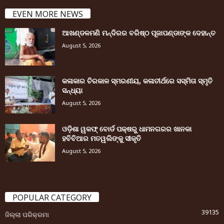
EVEN MORE NEWS
ଆଖଣ୍ଡଳମଣି ମନ୍ଦିରର ବରିଷ୍ଠ ପୂଜାପଣ୍ଡାଙ୍କ ଦେହାନ୍ତ
August 5, 2026
କଳାକାର ଚିରକାଳ ସ୍ମରଣୀୟ, କଳାତୀର୍ଥରେ ସସ୍ମିତା ସ୍ମୃତି
ସନ୍ଧ୍ୟା
August 5, 2026
ଓଡ଼ିଶା ୱକଫ୍ ବୋର୍ଡ ପକ୍ଷରୁ ଧାମନଗରର ଖାନକା
ହବିବିଆର ମତୱଲିଙ୍କୁ ସୀକୃତି
August 5, 2026
POPULAR CATEGORY
39135
ଜିଲ୍ଲା ପରିକ୍ରମା