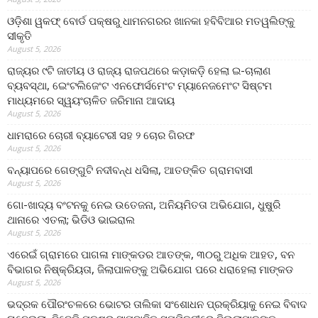
ଓଡ଼ିଶା ୱକଫ୍ ବୋର୍ଡ ପକ୍ଷରୁ ଧାମନଗରର ଖାନକା ହବିବିଆର ମତୱଲିଙ୍କୁ
ସୀକୃତି
August 5, 2026
ରାଜ୍ୟର ୯ଟି ଜାତୀୟ ଓ ରାଜ୍ୟ ରାଜପଥରେ କଡ଼ାକଡ଼ି ହେଲା ଇ-ଚାଲାଣ
ବ୍ୟବସ୍ଥା, ଇେଂଟଲିଜେଂଟ ଏନଫୋର୍ସମେଂଟ ମ୍ୟାନେଜମେଂଟ ସିଷ୍ଟମ
ମାଧ୍ୟମରେ ସ୍ୱୟଂଚାଳିତ ଜରିମାନା ଆଦାୟ
August 5, 2026
ଧାମରାରେ ଚୋରୀ ବ୍ୟାଟେରୀ ସହ ୨ ଚୋର ଗିରଫ
August 5, 2026
ବନ୍ୟାପରେ ଗେଙ୍ଗୁଟି ନଦୀବନ୍ଧ ଧସିଲା, ଆତଙ୍କିତ ଗ୍ରାମବାସୀ
August 5, 2026
ଗୋ-ଖାଦ୍ୟ ବଂଟନକୁ ନେଇ ଉତେଜନା, ଅନିୟମିତତା ଅଭିଯୋଗ, ଧୁଷୁରି
ଥାନାରେ ଏତଲା; ଭିଡିଓ ଭାଇରାଲ
August 5, 2026
ଏରେଇଁ ଗ୍ରାମରେ ପାଗଳା ମାଙ୍କଡର ଆତଙ୍କ, ୩୦ରୁ ଅଧିକ ଆହତ, ବନ
ବିଭାଗର ନିଷ୍କ୍ରିୟତା, ଜିଲାପାଳଙ୍କୁ ଅଭିଯୋଗ ପରେ ଧରାହେଲା ମାଙ୍କଡ
August 5, 2026
ଭଦ୍ରକ ପୌରଂଚଳରେ ଭୋଟର ତାଲିକା ସଂଶୋଧନ ପ୍ରକ୍ରିୟାକୁ ନେଇ ବିବାଦ