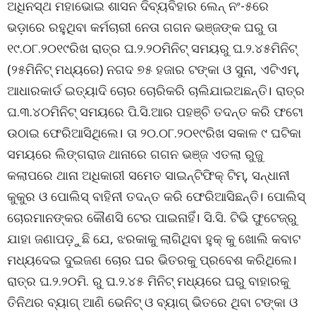
ଅଧିନସ୍ଥ ମହାଭୋଇ ଶାସନ ଦିବ୍ୟବିହାର ଲେନ୍ ନଂ-୫ରେ
ଭଡ଼ାରେ ରହୁଥିବା କର୍ମଚାରୀ ନେତା ଗଗନ ଭଞ୍ଜଙ୍କ ଘରୁ ତା
୧୯.୦୮.୨୦୧୯ରିଖ ରାତ୍ର ଘ.୨.୨୦ମିନିଟ୍ ସମୟରୁ ଘ.୨.୪୫ମିନିଟ୍
(୨୫ମିନିଟ୍ ମଧ୍ୟରେ) ନଗଦ ୭୫ ହଜାର ଟଙ୍କା ଓ ସୁନା, ଏଟିଏମ୍,
ଆଧାରକାର୍ଡ ଇତ୍ୟାଦି ଚୋର ଚୋରିକରି ଚାଲିଯାଇଅଛନ୍ତି। ରାତ୍ର
ଘ.୩.୪୦ମିନିଟ୍ ସମୟରେ ପି.ସି.ଆର ପହଞ୍ଚି ତଦନ୍ତ କରି ଫଟୋ
ଉଠାଇ ଫେରିଆସିଥିଲେ। ତା ୨୦.୦୮.୨୦୧୯ରିଖ ସକାଳ ୯ ଘଟିକା
ସମୟରେ ଲିଙ୍ଗରାଜ ଥାନାରେ ଗଗନ ଭଞ୍ଜ ଏତଲା ରୁଜୁ
କଲାପରେ ଥାନା ଅଧିକାରୀ ସମେତ ସାଇନ୍ଟିଫିକ୍ ଟିମ୍, ସନ୍ଧାନୀ
କୁକୁର ଓ ପୋଲିସ୍ ବାହିନୀ ତଦନ୍ତ କରି ଫେରିଆସିଛନ୍ତି। ପୋଲିସ୍
ଚୋରମାନଙ୍କର କୌଣସି ଟେର ପାଇନାହିଁ। ସି.ସି. ଟିଭି ଫୁଟେଜ୍ରୁ
ଯାହା ଜଣାପଡ଼ୁଛି ଯେ, ଝରକାକୁ ଲାଗିଥିବା ହୁକ୍ କୁ ଖୋଲି କବାଟ
ମଧ୍ୟଦେଇ ଦୁଇଜଣ ଚୋର ଘର ଭିତରକୁ ପ୍ରବେଶ କରିଥିଲେ।
ରାତ୍ର ଘ.୨.୨୦ମି. ରୁ ଘ.୨.୪୫ ମିନିଟ୍ ମଧ୍ୟରେ ଘରୁ ବାହାରକୁ
ତିନିଥର ବ୍ୟାଗ୍ ଆଣି ଭେନିଟ୍ ଓ ବ୍ୟାଗ୍ ଭିତରେ ଥିବା ଟଙ୍କା ଓ