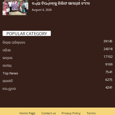
ବନ୍ୟା ବିପନ୍ନଙ୍କୁ ରିଲିଫ ସାମଗ୍ରୀ ବଂଟନ
August 6, 2026
POPULAR CATEGORY
39145
ଜିଲ୍ଲା ପରିକ୍ରମା
24318
ଓଡ଼ିଶା
17102
ଭଦ୍ରକ
9169
ଜାତୀୟ
7541
Top News
6275
ରାଜନୀତି
4241
କେନ୍ଦୁଝର
Home Page
Contact us
Privacy Policy
Terms