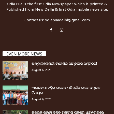
Odia Pua is the first Odia Newspaper which is printed &
Published from New Delhi & first Odia mobile news site.
Contact us:
odiapuadelhi@gmail.com
EVEN MORE NEWS
ଭଣ୍ଡାରିପୋଖରୀ ବିଜେପିର ସାମ୍ବାଦିକ ସମ୍ମିଳନୀ
August 6, 2026
ଆଗରପଡା ମହିଳା କଲେଜ ପରିଦର୍ଶନ କଲେ ଭଦ୍ରକ
ବିଧାୟକ
August 6, 2026
ଭଦ୍ରକ ଜିଲ୍ଲା ଦଳିତ ମହାସଂଘ ପକ୍ଷରୁ ଧାମନଗରରେ