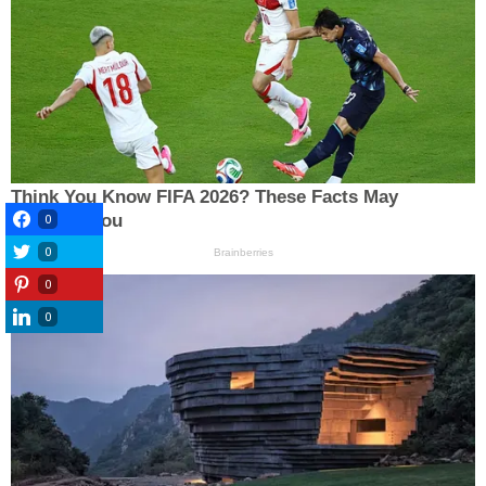
0
0
0
0