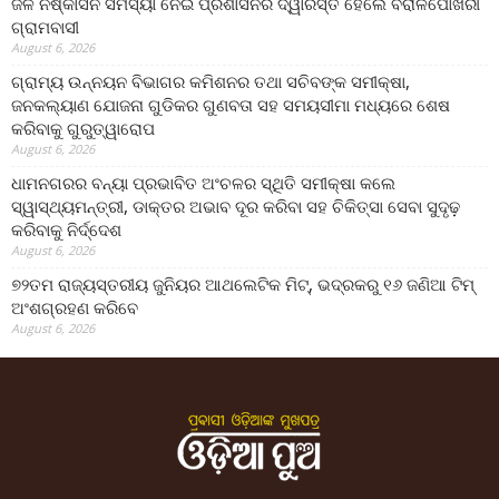
ଜଳ ନିଷ୍କାସନ ସମସ୍ୟା ନେଇ ପ୍ରଶାସନର ଦ୍ୱାରସ୍ତ ହେଲେ ବରାଳପୋଖରୀ
ଗ୍ରାମବାସୀ
August 6, 2026
ଗ୍ରାମ୍ୟ ଉନ୍ନୟନ ବିଭାଗର କମିଶନର ତଥା ସଚିବଙ୍କ ସମୀକ୍ଷା,
ଜନକଲ୍ୟାଣ ଯୋଜନା ଗୁଡିକର ଗୁଣବତା ସହ ସମୟସୀମା ମଧ୍ୟରେ ଶେଷ
କରିବାକୁ ଗୁରୁତ୍ୱାରୋପ
August 6, 2026
ଧାମନଗରର ବନ୍ୟା ପ୍ରଭାବିତ ଅଂଚଳର ସ୍ଥିତି ସମୀକ୍ଷା କଲେ
ସ୍ୱାସ୍ଥ୍ୟମନ୍ତ୍ରୀ, ଡାକ୍ତର ଅଭାବ ଦୂର କରିବା ସହ ଚିକିତ୍ସା ସେବା ସୁଦୃଢ଼
କରିବାକୁ ନିର୍ଦ୍ଦେଶ
August 6, 2026
୭୨ତମ ରାଜ୍ୟସ୍ତରୀୟ ଜୁନିୟର ଆଥଲେଟିକ ମିଟ୍‌, ଭଦ୍ରକରୁ ୧୬ ଜଣିଆ ଟିମ୍
ଅଂଶଗ୍ରହଣ କରିବେ
August 6, 2026