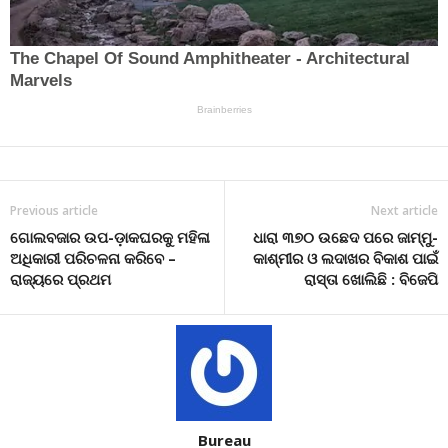
Previous article
Next article
ଗୋଲବଜାର ଉପ-ଡ଼ାକଘରକୁ ମହିଳା
ଧାରା ୩୭୦ ଉଛେଦ ପରେ ଜାମ୍ମୁ-
ଅଧିକାରୀ ପରିଚଳନା କରିବେ –
କାଶ୍ମୀର ଓ ଲଦାଖର ବିକାଶ ପାଇଁ
ରାଜ୍ୟରେ ପ୍ରଥମ
ରାସ୍ତା ଖୋଲିଛି : ବିଜେପି
Bureau