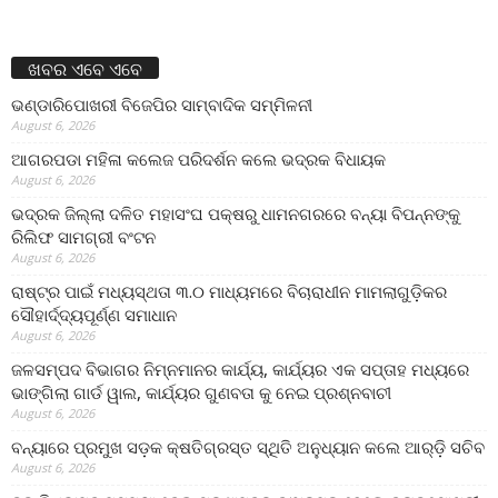
ଖବର ଏବେ ଏବେ
ଭଣ୍ଡାରିପୋଖରୀ ବିଜେପିର ସାମ୍ବାଦିକ ସମ୍ମିଳନୀ
August 6, 2026
ଆଗରପଡା ମହିଳା କଲେଜ ପରିଦର୍ଶନ କଲେ ଭଦ୍ରକ ବିଧାୟକ
August 6, 2026
ଭଦ୍ରକ ଜିଲ୍ଲା ଦଳିତ ମହାସଂଘ ପକ୍ଷରୁ ଧାମନଗରରେ ବନ୍ୟା ବିପନ୍ନଙ୍କୁ
ରିଲିଫ ସାମଗ୍ରୀ ବଂଟନ
August 6, 2026
ରାଷ୍ଟ୍ର ପାଇଁ ମଧ୍ୟସ୍ଥତା ୩.୦ ମାଧ୍ୟମରେ ବିଚାରାଧୀନ ମାମଲାଗୁଡ଼ିକର
ସୌହାର୍ଦ୍ଦ୍ୟପୂର୍ଣ୍ଣ ସମାଧାନ
August 6, 2026
ଜଳସମ୍ପଦ ବିଭାଗର ନିମ୍ନମାନର କାର୍ଯ୍ୟ, କାର୍ଯ୍ୟର ଏକ ସପ୍ତାହ ମଧ୍ୟରେ
ଭାଙ୍ଗିଲା ଗାର୍ଡ ୱାଲ, କାର୍ଯ୍ୟର ଗୁଣବତା କୁ ନେଇ ପ୍ରଶ୍ନବାଚୀ
August 6, 2026
ବନ୍ୟାରେ ପ୍ରମୁଖ ସଡ଼କ କ୍ଷତିଗ୍ରସ୍ତ ସ୍ଥିତି ଅନୁଧ୍ୟାନ କଲେ ଆର୍‌ଡ଼ି ସଚିବ
August 6, 2026