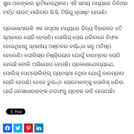
ସୁନା ଅଳଙ୍କାର ଲୁଟିନେଇଥିଲେ। ଏହି ସମୟ ମଧ୍ୟରେ ତିନିଥର
ଟର୍ଚ୍ଚ ଲାଇଟ୍ ମାରିବାର ସି.ସି. ଟିଭିରୁ ସ୍ପଷ୍ଟ ହେଉଛି।
ପ୍ରକାଶଥାଉକି ଏକ ସପ୍ତାହ ମଧ୍ୟରେ ଦିବ୍ୟ ବିହାରରେ ୪ଟି
ସ୍ଥାନରେ ଚୋରି ହେଲାଣି। ପୋଲିସ୍ ଚୋର ଧରିବାରେ ବିଫଳ
ହୋଇଥିବାରୁ ସ୍ଥାନୀୟ ଅଞ୍ଚଳର ବାସିନ୍ଦା ସବୁ ଅତିଷ୍ଠ
ହେଲେଣି। ପୋଲିସ୍ର ନିଷ୍କି୍ରୟତା ଯୋଗୁଁ ବାରମ୍ବାର ଚୋରି
ହେଉଛି ବୋଲି ଅଭିଯୋଗ ହେଉଛି। ପ୍ରକାଶଯୋଗ୍ୟଯେ,
ପୋଲିସ୍ ପେଟ୍ରୋଲିଙ୍ଗ୍ ବ୍ୟବସ୍ଥା ନଥିବା ଯୋଗୁଁ ବାରମ୍ବାର
ଚୋରି ହେଉଛି। ତେବେ ତୁରନ୍ତ ଚୋରମାନଙ୍କୁ ପୋଲିସ୍ ଧରିବା
ପାଇଁ ଜନସାଧାରଣଙ୍କ ତରଫରୁ ପ୍ରବଳ ଦାବି ହେଉଅଛି।