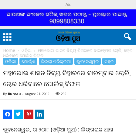
Ads
Home
ଓଡ଼ିଶା
ମହାଭୋଇ ଶାସନ ଦିବ୍ୟ ବିହାରରେ ବାରମ୍ବାର ଚୋରି, ଚୋର
ଧରିବାରେ ପୋଲିସ୍ ବିଫଳ
ଓଡ଼ିଶା
ଖୋର୍ଦ୍ଧା
ଜିଲ୍ଲା ପରିକ୍ରମା
ଭୁବନେଶ୍ୱର
ସହର
ମହାଭୋଇ ଶାସନ ଦିବ୍ୟ ବିହାରରେ ବାରମ୍ବାର ଚୋରି,
ଚୋର ଧରିବାରେ ପୋଲିସ୍ ବିଫଳ
By
Bureau
-
August 21, 2019
292
ଭୁବନେଶ୍ୱର, ତା ୨୦ା୮ (ଓଡ଼ିଆ ପୁଅ) : ଲିଙ୍ଗରାଜ ଥାନା