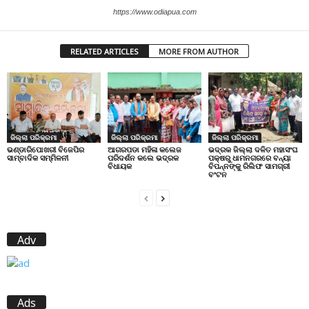
https://www.odiapua.com
RELATED ARTICLES
MORE FROM AUTHOR
ଜିଲ୍ଲା ପରିକ୍ରମା
ଜିଲ୍ଲା ପରିକ୍ରମା
ଜିଲ୍ଲା ପରିକ୍ରମା
ଭଣ୍ଡାରିପୋଖରୀ ବିଜେପିର
ଆଗରପଡା ମହିଳା କଲେଜ
ଭଦ୍ରକ ଜିଲ୍ଲା ଦଳିତ ମହାସଂଘ
ସାମ୍ବାଦିକ ସମ୍ମିଳନୀ
ପରିଦର୍ଶନ କଲେ ଭଦ୍ରକ
ପକ୍ଷରୁ ଧାମନଗରରେ ବନ୍ୟା
ବିଧାୟକ
ବିପନ୍ନଙ୍କୁ ରିଲିଫ ସାମଗ୍ରୀ
ବଂଟନ
Adv
Ads