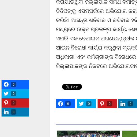
କରାଯାଇଥିବା ଜିଲ୍ଲାପାଳ ସମର୍ଥ ବର୍ମ
ବିଡିଓଙ୍କୁ ଏସମ୍ପର୍କରେ ଅଭିଯୋଗ କର
କରିଛି। ଆସନ୍ତା ଶନିବାର ଓ ରବିବାର ୨
ମଧ୍ୟରେ ଉକ୍ତ ପ୍ରକଳ୍ପ କାର୍ଯ୍ୟ ଶେ
ଏପରି ଏକ ବେଆଇନ ଅଗଣତାନ୍ତ୍ରୀକ କାର୍
ଆଇନ ବିରୋଧୀ କାର୍ଯ୍ୟ କରୁଥିବା ବ୍ୟକ୍
ଅଧିକାରୀ ଏବଂ କର୍ମଚାରୀଙ୍କ ବିରୋଧରେ
ଜିଲ୍ଲାପାଳଙ୍କ ନିକଟରେ ଅଭିଯୋଗକାରୀ 
0
0
0
0
0
0
0
0