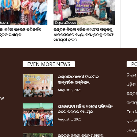
ିକ୍ରମା
ଜିଲ୍ଲା ପରିକ୍ରମା
 ମହିଳା କଲେଜ ପରିଦର୍ଶନ
ଭଦ୍ରକ ଜିଲ୍ଲା ଦଳିତ ମହାସଂଘ ପକ୍ଷରୁ
୍ରକ ବିଧାୟକ
ଧାମନଗରରେ ବନ୍ୟା ବିପନ୍ନଙ୍କୁ ରିଲିଫ
ସାମଗ୍ରୀ ବଂଟନ
EVEN MORE NEWS
P
ଜିଲ୍ଲ
ଭଣ୍ଡାରିପୋଖରୀ ବିଜେପିର
ସାମ୍ବାଦିକ ସମ୍ମିଳନୀ
ଓଡ଼ିଶା
August 6, 2026
ଭଦ୍ର
ew
ଜାତୀ
ଆଗରପଡା ମହିଳା କଲେଜ ପରିଦର୍ଶନ
କଲେ ଭଦ୍ରକ ବିଧାୟକ
Top 
August 6, 2026
ରାଜନୀତ
କେନ୍ଦ
ଭଦ୍ରକ ଜିଲ୍ଲା ଦଳିତ ମହାସଂଘ