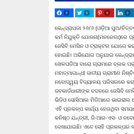
0
0
0
0
କେନ୍ଦ୍ରାପଡା ୨୬/୬ (ଓଡ଼ିଆ ପୁଅ/ଚିତ୍ତର
କର୍ମ ନିଯୁକ୍ତି ଯୋଜନା(ମନରେଗା)ରେ ପ୍
ଜେସିବି ମେସିନ ଓ ଟ୍ରାକ୍ଟର ଯୋଗେ କ
ହୋଇଛି। ଅଭିଯୋଗ ଅନୁଯାଇ କେନ୍ଦ୍ରା
ଖେଳପଡିଆ ବାରୋ ଗ୍ରାମରେ ବ୍ଲକ ପକ
ମହାତ୍ମାଗାନ୍ଧୀ ଜାତୀୟ ଗ୍ରାମୀଣ ନିଶ୍
ନବୋଦ୍ୱୟ ବିଦ୍ୟାଳୟ ପରିସରରେ କରା
ଜବକାର୍ଡଧାରୀଙ୍କ ବଦଳରେ ଜେସିବି ମେ
ଭିଡିଓ ସୋସିଆଲ ମିଡିଆରେ ଭାଇରାଲ ହେବ
ଏହି ପ୍ରକଳ୍ପ କାର୍ଯ୍ୟ ହେଉଥିବା ସ
କନିଷ୍ଠ ଯନ୍ତ୍ରୀ, ଜି-ଆର-ଏସ- ଓ ନବ
ଦେଖାଯାଇଛି। ଏବେ ସେହି ପ୍ରକଳ୍ପର କା