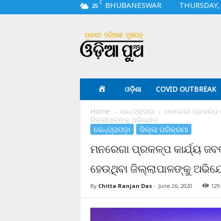
C
BHUBANESWAR
THURSDAY, 
25
O
d
i
a
p
u
a
ଓଡ଼ିଶା
COVID OUTBREAK
.
c
Home
କେନ୍ଦ୍ରାପଡ଼ା
ମନରେଗା ପ୍ରକଳ୍ପ କା
o
ଜିଲ୍ଲାପାଳଙ୍କୁ ଅଭିଯୋଗ
m
କେନ୍ଦ୍ରାପଡ଼ା
ଜିଲ୍ଲା ପରିକ୍ରମା
ମନରେଗା ପ୍ରକଳ୍ପ କାର୍ଯ୍ୟ ଜବକ
ହେଉଥିବା ଜିଲ୍ଲାପାଳଙ୍କୁ ଅଭି
By
Chitta Ranjan Das
-
June 26, 2020
129