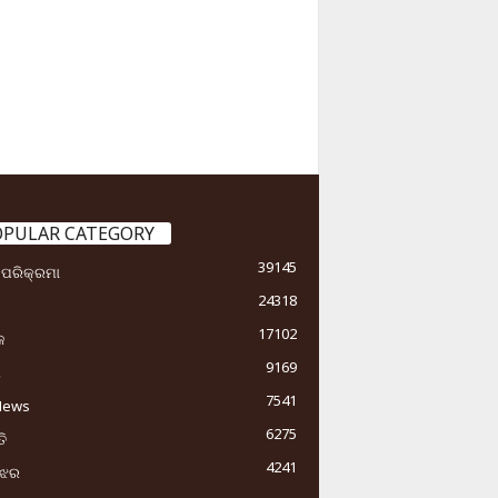
OPULAR CATEGORY
39145
ା ପରିକ୍ରମା
24318
17102
କ
9169
ୟ
7541
News
6275
ି
4241
ୁଝର