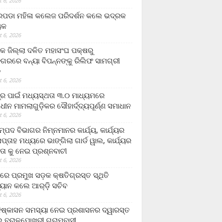
 6, 2026
ଡା ମହିଳା କଲେଜ ପରିଦର୍ଶନ କଲେ ଭଦ୍ରକ
ୟକ
 6, 2026
କ ଜିଲ୍ଲା ଦଳିତ ମହାସଂଘ ପକ୍ଷରୁ
ଗରରେ ବନ୍ୟା ବିପନ୍ନଙ୍କୁ ରିଲିଫ ସାମଗ୍ରୀ
ନ
 6, 2026
ଟ୍ର ପାଇଁ ମଧ୍ୟସ୍ଥତା ୩.୦ ମାଧ୍ୟମରେ
ାଧୀନ ମାମଲାଗୁଡ଼ିକର ସୌହାର୍ଦ୍ଦ୍ୟପୂର୍ଣ୍ଣ ସମାଧାନ
 6, 2026
୍ପଦ ବିଭାଗର ନିମ୍ନମାନର କାର୍ଯ୍ୟ, କାର୍ଯ୍ୟର
୍ତାହ ମଧ୍ୟରେ ଭାଙ୍ଗିଲା ଗାର୍ଡ ୱାଲ, କାର୍ଯ୍ୟର
ତା କୁ ନେଇ ପ୍ରଶ୍ନବାଚୀ
 6, 2026
ାରେ ପ୍ରମୁଖ ସଡ଼କ କ୍ଷତିଗ୍ରସ୍ତ ସ୍ଥିତି
୍ୟାନ କଲେ ଆର୍‌ଡ଼ି ସଚିବ
 6, 2026
ିଷ୍କାସନ ସମସ୍ୟା ନେଇ ପ୍ରଶାସନର ଦ୍ୱାରସ୍ତ
 ବରାଳପୋଖରୀ ଗ୍ରାମବାସୀ