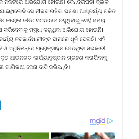
ାଙ୍କ ନିକଟରେ ଅଭିଯୋଗ ହୋଇଛି। କେନ୍ଦ୍ରାପଡା ବ୍ଲକ
ାଯାଇଥିଲେବି ସେ ନୀରବ ରହିବା ଘଟଣା ଆଶ୍ଚର୍ଯ୍ୟ ଚକିତ
ଦିନ କରୋନା ଜନିତ ସଟଡାଉନ ରହୁଥିବାରୁ ସେହି ସମୟ
ଷ କରିଦେବାକୁ ମସୁଧା କରୁଥିବା ଅଭିଯୋଗ ହୋଇଛି।
ଯ୍ୟ ଜବକାର୍ଡଧାରୀଙ୍କ ଦାନାରେ ଧୂଳି ଦେଇଛି। ଏହି
ତି ଓ ଏଥିନିମନ୍ତେ ପ୍ରୋତ୍ସାହନ ଦେଉଥିବା ସରକାରୀ
 ଦୃଢ ଆଇନଗତ କାର୍ଯ୍ୟାନୁଷ୍ଠାନ ଗ୍ରହଣ କରାଯିବାକୁ
ଭାଗିରଥୀ ଜେନା ଦାବି କରିଛନ୍ତି।