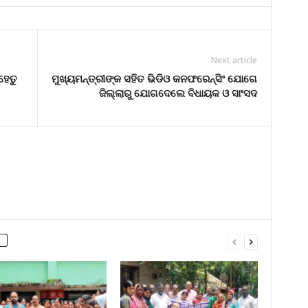
Next article
ହେତୁ
ମୁଖ୍ୟମନ୍ତ୍ରୀଙ୍କ ସହିତ ଭିଡିଓ କନଫରେନ୍ସିଂ ଯୋଗେ
ଜିଲ୍ଲାରୁ ଯୋଗଦେଲେ ବିଧାୟକ ଓ ସାଂସଦ