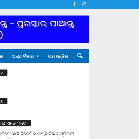
ଳ
ଅନ୍ୟ ବିଭାଗ
ରାମ ମନ୍ଦିର
v
s
ବର ଏବେ ଏବେ
ାରିପୋଖରୀ ବିଜେପିର ସାମ୍ବାଦିକ ସମ୍ମିଳନୀ