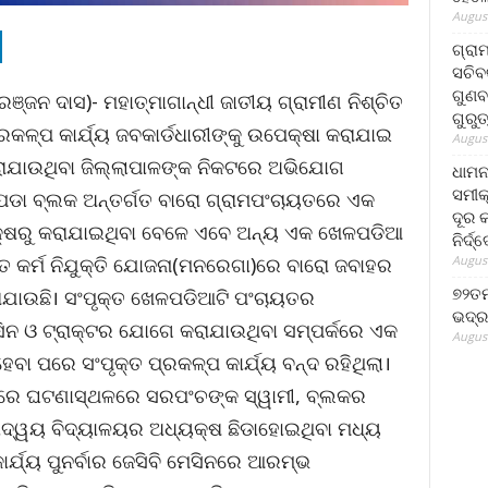
August
ଗ୍ରା
ସଚିବ
ଗୁଣବ
ଞ୍ଜନ ଦାସ)- ମହାତ୍ମାଗାନ୍ଧୀ ଜାତୀୟ ଗ୍ରାମୀଣ ନିଶ୍ଚିତ
ଗୁରୁ
ରକଳ୍ପ କାର୍ଯ୍ୟ ଜବକାର୍ଡଧାରୀଙ୍କୁ ଉପେକ୍ଷା କରାଯାଇ
August
ରାଯାଉଥିବା ଜିଲ୍ଲାପାଳଙ୍କ ନିକଟରେ ଅଭିଯୋଗ
ଧାମନ
ସମୀକ
ପଡା ବ୍ଲକ ଅନ୍ତର୍ଗତ ବାରୋ ଗ୍ରାମପଂଚାୟତରେ ଏକ
ଦୂର କ
୍ଷରୁ କରାଯାଇଥିବା ବେଳେ ଏବେ ଅନ୍ୟ ଏକ ଖେଳପଡିଆ
ନିର୍ଦ୍
August
ଚିତ କର୍ମ ନିଯୁକ୍ତି ଯୋଜନା(ମନରେଗା)ରେ ବାରୋ ଜବାହର
୭୨ତମ
ଯାଉଛି। ସଂପୃକ୍ତ ଖେଳପଡିଆଟି ପଂଚାୟତର
ଭଦ୍ର
ସିନ ଓ ଟ୍ରାକ୍ଟର ଯୋଗେ କରାଯାଉଥିବା ସମ୍ପର୍କରେ ଏକ
August
ା ପରେ ସଂପୃକ୍ତ ପ୍ରକଳ୍ପ କାର୍ଯ୍ୟ ବନ୍ଦ ରହିଥିଲା।
ମୟରେ ଘଟଣାସ୍ଥଳରେ ସରପଂଚଙ୍କ ସ୍ୱାମୀ, ବ୍ଲକର
ୋଦ୍ୱୟ ବିଦ୍ୟାଳୟର ଅଧ୍ୟକ୍ଷ ଛିଡାହୋଇଥିବା ମଧ୍ୟ
ର୍ଯ୍ୟ ପୁନର୍ବାର ଜେସିବି ମେସିନରେ ଆରମ୍ଭ