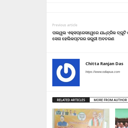
Previous article
ପଲୱଲ ଏକ୍ସପ୍ରେସୱେରେ ଯାନ୍ତ୍ରିକ ତ୍ରୁଟି 
ସେନା ହେଲିକପ୍ଟରର ଜରୁରୀ ଅବତରଣ
Chitta Ranjan Das
https://www.odiapua.com
RELATED ARTICLES
MORE FROM AUTHOR