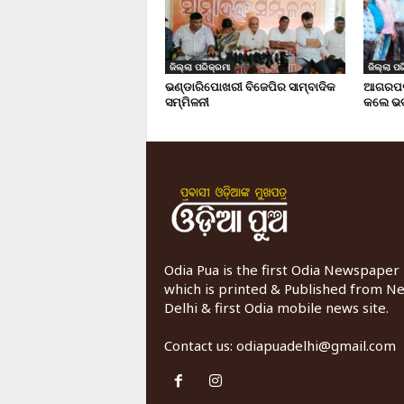
ଜିଲ୍ଲା ପରିକ୍ରମା
ଜିଲ୍ଲା ପର
ଭଣ୍ଡାରିପୋଖରୀ ବିଜେପିର ସାମ୍ବାଦିକ
ଆଗରପଡା
ସମ୍ମିଳନୀ
କଲେ ଭଦ
Odia Pua is the first Odia Newspaper
which is printed & Published from N
Delhi & first Odia mobile news site.
Contact us:
odiapuadelhi@gmail.com