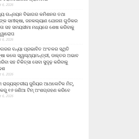
 6, 2026
ମ୍ୟ ଉନ୍ନୟନ ବିଭାଗର କମିଶନର ତଥା
ଙ୍କ ସମୀକ୍ଷା, ଜନକଲ୍ୟାଣ ଯୋଜନା ଗୁଡିକର
ତା ସହ ସମୟସୀମା ମଧ୍ୟରେ ଶେଷ କରିବାକୁ
ତ୍ୱାରୋପ
 6, 2026
ଗରର ବନ୍ୟା ପ୍ରଭାବିତ ଅଂଚଳର ସ୍ଥିତି
୍ଷା କଲେ ସ୍ୱାସ୍ଥ୍ୟମନ୍ତ୍ରୀ, ଡାକ୍ତର ଅଭାବ
ରିବା ସହ ଚିକିତ୍ସା ସେବା ସୁଦୃଢ଼ କରିବାକୁ
ଦେଶ
 6, 2026
 ରାଜ୍ୟସ୍ତରୀୟ ଜୁନିୟର ଆଥଲେଟିକ ମିଟ୍‌,
କରୁ ୧୬ ଜଣିଆ ଟିମ୍ ଅଂଶଗ୍ରହଣ କରିବେ
 6, 2026