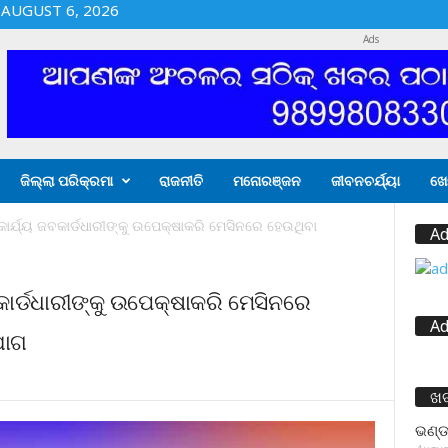
AUGUST 6, 2026
Ads
ଜିଲ୍ଲା ପରିକ୍ରମା
ରାଜନୀତି
ମନୋରଞ୍ଜନ
ଜୀବନଚର୍ଯ୍ୟା
ଖେ
ର୍ଯ୍ୟ ଜବକାର୍ଡଧାରୀଙ୍କୁ ଉପେକ୍ଷାକରି ମେସିନରେ ହେଉଥିବା
Ad
ାର୍ଡଧାରୀଙ୍କୁ ଉପେକ୍ଷାକରି ମେସିନରେ
Ad
ଯୋଗ
ଖ
ଭଣ୍ଡ