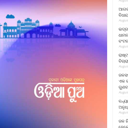
August
ଆଗରପ
ବିଧା
August
ଭଦ୍ର
ଧାମନ
ବଂଟ
August
ରାଷ୍
ବିଚାର
August
ଜଳସମ
ଏକ ସପ
ଗୁଣବ
August
ବନ୍ୟ
ଅନୁଧ
August
ଜଳ ନ
ହେଲେ