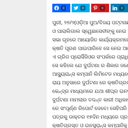
0
0
0
0
ପୁରୀ, ୨୭/୨(ଓଡ଼ିଆ ପୁଅ/ବିଜୟ ପଟ୍ଟନ
ଓ ପାରାଲିଗାଲ ସ୍ୱେଛାସେବୀଙ୍କୁ ନେଇ
ସଭା ଗୃହରେ ଆୟୋଜିତ କାର୍ଯ୍ୟକ୍ରମରେ 
କ୍ଷତି ପୂରଣ ପାଇପାରିବେ ସେ ନେଇ ଆ
ଏ ଗ୍ରିଡ ପ୍ରୋର୍ସିଜିଓର ସଂପର୍କରେ ପ
ସେ କହିଲେ ଯେ ଦୁର୍ଘଟଣା ର ଶିକାର ଜଣେ କ
ଆସ୍ୟୁରାନ୍ସ କମ୍ପାନି ଲିମିଟେଡ ମଧ୍ୟର
ରାୟ ଅନୁସାରେ ଦୁର୍ଘଟଣା ରେ କ୍ଷତିଗ୍
କେନ୍ଦ୍ର ମାଧ୍ୟମରେ ଯଥା ଶୀଘ୍ର ଇନସୁର
ଦୁର୍ଘଟଣା ମାମଲାର ତଦନ୍ତ କାରୀ ଅଧିକା
ରେ ସଂପୂର୍ଣ୍ଣ ରିପୋର୍ଟ ଦେବେ। ସେହିପର
ପତ୍ରକୁ ଡାକ୍ତର ୧୫ଦିନ ମଧ୍ୟରେ ପ୍ରଦ
କ୍ଷତିଗ୍ରସ୍ତ ଓ ଇନସୁରାନ୍ସ କମ୍ପାନିକ