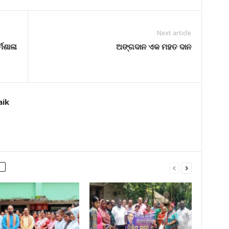
Next article
୍ମଶାଳା
ଅଙ୍ଗଦାନ ଏକ ମହତ ଦାନ
aik