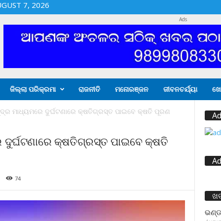
UGUST 7, 2026
Ads
ଜିଲ୍ଲା ପରିକ୍ରମା
ରାଜନୀତି
ମନୋରଞ୍ଜନ
ଜୀବନଚର୍ଯ୍ୟା
ଖେ
୍ଦ୍ର ମାଧ୍ୟମରେ ଦୁର୍ଘଟଣାରେ କ୍ଷତିଗ୍ରସ୍ତ ପାଇବେ କ୍ଷତି ପୂରଣ
Ad
 ଦୁର୍ଘଟଣାରେ କ୍ଷତିଗ୍ରସ୍ତ ପାଇବେ କ୍ଷତି
Ad
74
ଖ
ଭଣ୍ଡ