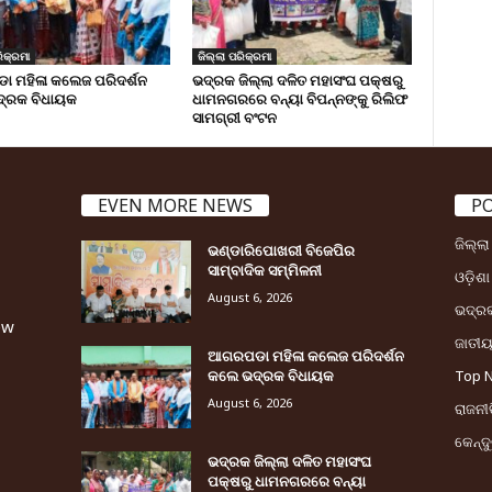
ିକ୍ରମା
ଜିଲ୍ଲା ପରିକ୍ରମା
 ମହିଳା କଲେଜ ପରିଦର୍ଶନ
ଭଦ୍ରକ ଜିଲ୍ଲା ଦଳିତ ମହାସଂଘ ପକ୍ଷରୁ
୍ରକ ବିଧାୟକ
ଧାମନଗରରେ ବନ୍ୟା ବିପନ୍ନଙ୍କୁ ରିଲିଫ
ସାମଗ୍ରୀ ବଂଟନ
EVEN MORE NEWS
P
ଜିଲ୍ଲ
ଭଣ୍ଡାରିପୋଖରୀ ବିଜେପିର
ସାମ୍ବାଦିକ ସମ୍ମିଳନୀ
ଓଡ଼ିଶା
August 6, 2026
ଭଦ୍ର
ew
ଜାତୀ
ଆଗରପଡା ମହିଳା କଲେଜ ପରିଦର୍ଶନ
କଲେ ଭଦ୍ରକ ବିଧାୟକ
Top 
August 6, 2026
ରାଜନୀତ
କେନ୍ଦ
ଭଦ୍ରକ ଜିଲ୍ଲା ଦଳିତ ମହାସଂଘ
ପକ୍ଷରୁ ଧାମନଗରରେ ବନ୍ୟା