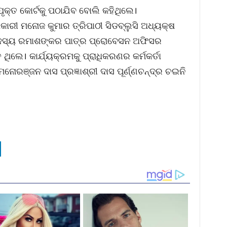
କ୍ତ କୋର୍ଟକୁ ପଠାଯିବ ବୋଲି କହିଥିଲେ।
ଧିକାରୀ ମନୋଜ କୁମାର ତ୍ରିପାଠୀ ସିଡବ୍ଲୁସି ଅଧ୍ୟକ୍ଷ
 ସଦସ୍ୟ ରମାଶଙ୍କର ପାତ୍ର ପ୍ରୋବେସନ ଅଫିସର
ଥିଲେ। କାର୍ଯ୍ୟକ୍ରମକୁ ପ୍ରାଧିକରଣର କର୍ମକର୍ତା
ମନୋରଞ୍ଜନ ଦାସ ପ୍ରଜ୍ଞାଶ୍ରୀ ଦାସ ପୂର୍ଣ୍ଣଚନ୍ଦ୍ର ଚଇନି