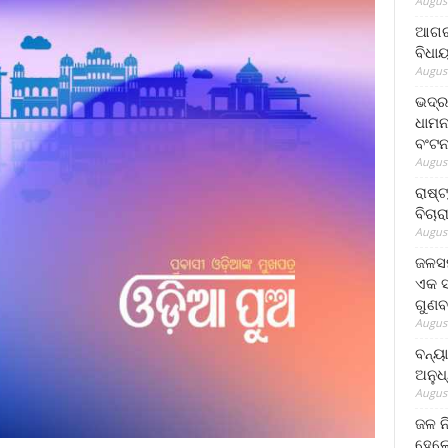
August
ଆଗରପ
ବିଧା
August
ଭଦ୍ର
ଧାମନ
ବଂଟ
August
ରାଷ୍
ବିଚାର
August
ଜଳସମ
ଏକ ସପ
ଗୁଣବ
August
ବନ୍ୟ
ଅନୁଧ
August
ଜଳ ନ
ହେଲେ