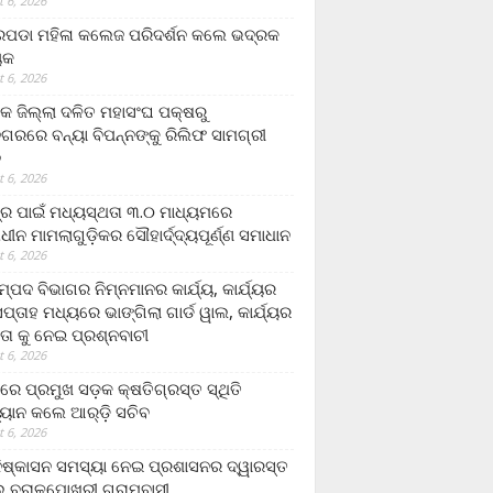
 6, 2026
ଡା ମହିଳା କଲେଜ ପରିଦର୍ଶନ କଲେ ଭଦ୍ରକ
ୟକ
 6, 2026
କ ଜିଲ୍ଲା ଦଳିତ ମହାସଂଘ ପକ୍ଷରୁ
ଗରରେ ବନ୍ୟା ବିପନ୍ନଙ୍କୁ ରିଲିଫ ସାମଗ୍ରୀ
ନ
 6, 2026
ଟ୍ର ପାଇଁ ମଧ୍ୟସ୍ଥତା ୩.୦ ମାଧ୍ୟମରେ
ାଧୀନ ମାମଲାଗୁଡ଼ିକର ସୌହାର୍ଦ୍ଦ୍ୟପୂର୍ଣ୍ଣ ସମାଧାନ
 6, 2026
୍ପଦ ବିଭାଗର ନିମ୍ନମାନର କାର୍ଯ୍ୟ, କାର୍ଯ୍ୟର
୍ତାହ ମଧ୍ୟରେ ଭାଙ୍ଗିଲା ଗାର୍ଡ ୱାଲ, କାର୍ଯ୍ୟର
ତା କୁ ନେଇ ପ୍ରଶ୍ନବାଚୀ
 6, 2026
ାରେ ପ୍ରମୁଖ ସଡ଼କ କ୍ଷତିଗ୍ରସ୍ତ ସ୍ଥିତି
୍ୟାନ କଲେ ଆର୍‌ଡ଼ି ସଚିବ
 6, 2026
ିଷ୍କାସନ ସମସ୍ୟା ନେଇ ପ୍ରଶାସନର ଦ୍ୱାରସ୍ତ
 ବରାଳପୋଖରୀ ଗ୍ରାମବାସୀ