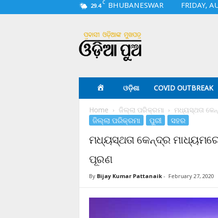
C
BHUBANESWAR
FRIDAY, A
29.4
O
d
i
a
p
u
a
ଓଡ଼ିଶା
COVID OUTBREAK
.
c
Home
ଜିଲ୍ଲା ପରିକ୍ରମା
ମଧ୍ୟସ୍ଥତା କେନ
o
ଜିଲ୍ଲା ପରିକ୍ରମା
ପୁରୀ
ସହର
m
ମଧ୍ୟସ୍ଥତା କେନ୍ଦ୍ର ମାଧ୍ୟମରେ
ପୂରଣ
By
Bijay Kumar Pattanaik
-
February 27, 2020