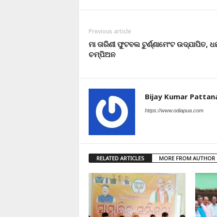
Previous article
ମା ତାରିଣୀ ଫୁଟବଲ ଟୁର୍ଣ୍ଣାମେଂଟ ଉଦ୍‌ଯାପିତ, ଧର
ଚମ୍ପିଅନ
Bijay Kumar Pattan
https://www.odiapua.com
RELATED ARTICLES
MORE FROM AUTHOR