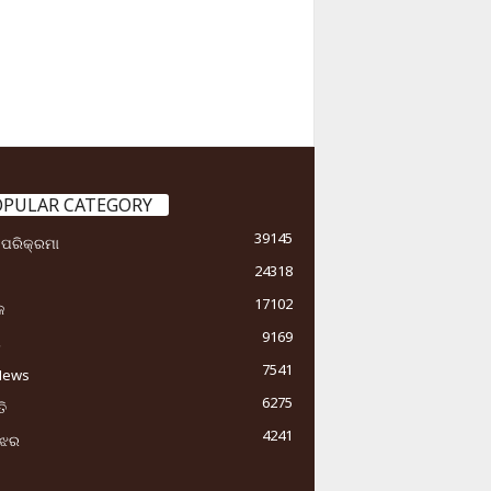
OPULAR CATEGORY
39145
ା ପରିକ୍ରମା
24318
17102
କ
9169
ୟ
7541
News
6275
ି
4241
ୁଝର