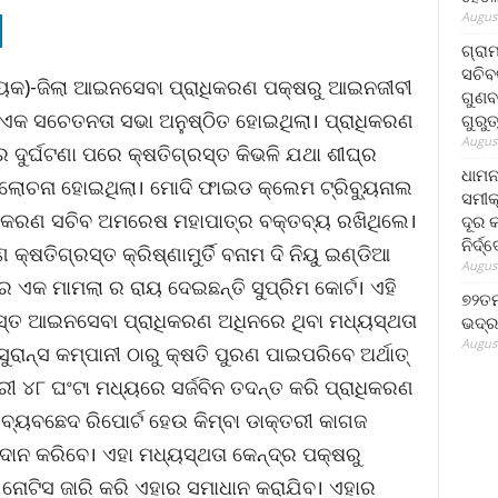
August
ଗ୍ରା
ସଚିବ
ାୟକ)-ଜିଲା ଆଇନସେବା ପ୍ରାଧିକରଣ ପକ୍ଷରୁ ଆଇନଜୀବୀ
ଗୁଣବ
 ଏକ ସଚେତନତା ସଭା ଅନୁଷ୍ଠିତ ହୋଇଥିଲା। ପ୍ରାଧିକରଣ
ଗୁରୁ
August
ଦୁର୍ଘଟଣା ପରେ କ୍ଷତିଗ୍ରସ୍ତ କିଭଳି ଯଥା ଶୀଘ୍ର
ଧାମନ
ଲୋଚନା ହୋଇଥିଲା। ମୋଦି ଫାଇଡ କ୍ଲେମ ଟ୍ରିବ୍ୟୁନାଲ
ସମୀକ
୍ରାଧିକରଣ ସଚିବ ଅମରେଷ ମହାପାତ୍ର ବକ୍ତବ୍ୟ ରଖିଥିଲେ।
ଦୂର କ
ନିର୍ଦ୍
୍ଷତିଗ୍ରସ୍ତ କ୍ରିଷ୍ଣାମୁର୍ତି ବନାମ ଦି ନିୟୁ ଇଣ୍ଡିଆ
August
େ ଏକ ମାମଲା ର ରାୟ ଦେଇଛନ୍ତି ସୁପ୍ରିମ କୋର୍ଟ। ଏହି
୭୨ତମ
ରସ୍ତ ଆଇନସେବା ପ୍ରାଧିକରଣ ଅଧିନରେ ଥିବା ମଧ୍ୟସ୍ଥତା
ଭଦ୍ର
August
ାନ୍ସ କମ୍ପାନୀ ଠାରୁ କ୍ଷତି ପୁରଣ ପାଇପରିବେ ଅର୍ଥାତ୍
ରୀ ୪୮ ଘଂଟା ମଧ୍ୟରେ ସର୍ଜବିନ ତଦନ୍ତ କରି ପ୍ରାଧିକରଣ
ି ବ୍ୟବଛେଦ ରିପୋର୍ଟ ହେଉ କିମ୍ବା ଡାକ୍ତରୀ କାଗଜ
ାନ କରିବେ। ଏହା ମଧ୍ୟସ୍ଥତା କେନ୍ଦ୍ର ପକ୍ଷରୁ
ୁ ନୋଟିସ ଜାରି କରି ଏହାର ସମାଧାନ କରାଯିବ। ଏହାର