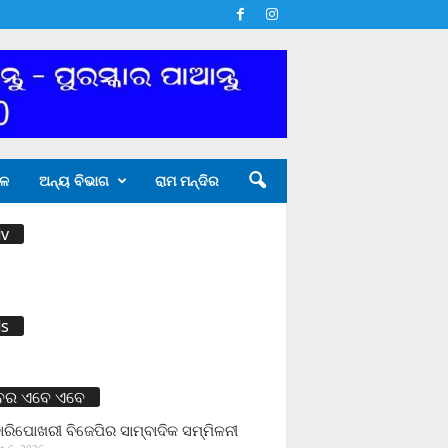
ଳ
ଅନ୍ୟ ବିଭାଗ
ରାମ ମନ୍ଦିର
v
s
ବର ଏବେ ଏବେ
ାରିପୋଖରୀ ବିଜେପିର ସାମ୍ବାଦିକ ସମ୍ମିଳନୀ