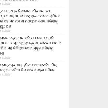
 6, 2026
ମ୍ୟ ଉନ୍ନୟନ ବିଭାଗର କମିଶନର ତଥା
ଙ୍କ ସମୀକ୍ଷା, ଜନକଲ୍ୟାଣ ଯୋଜନା ଗୁଡିକର
ତା ସହ ସମୟସୀମା ମଧ୍ୟରେ ଶେଷ କରିବାକୁ
ତ୍ୱାରୋପ
 6, 2026
ଗରର ବନ୍ୟା ପ୍ରଭାବିତ ଅଂଚଳର ସ୍ଥିତି
୍ଷା କଲେ ସ୍ୱାସ୍ଥ୍ୟମନ୍ତ୍ରୀ, ଡାକ୍ତର ଅଭାବ
ରିବା ସହ ଚିକିତ୍ସା ସେବା ସୁଦୃଢ଼ କରିବାକୁ
ଦେଶ
 6, 2026
 ରାଜ୍ୟସ୍ତରୀୟ ଜୁନିୟର ଆଥଲେଟିକ ମିଟ୍‌,
କରୁ ୧୬ ଜଣିଆ ଟିମ୍ ଅଂଶଗ୍ରହଣ କରିବେ
 6, 2026