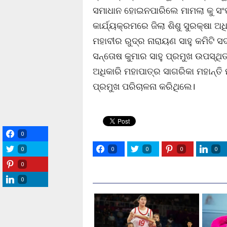
ସମାଧାନ ହୋଇନପାରିଲେ ମାମଲା କୁ ସଂପୃ
କାର୍ଯ୍ୟକ୍ରମରେ ଜିଲା ଶିଶୁ ସୁରକ୍ଷା ଅ
ମହାବୀର ରୁଦ୍ର ନାରାୟଣ ସାହୁ କମିଟି
ସନ୍ତୋଷ କୁମାର ସାହୁ ପ୍ରମୁଖ ଉପସ୍ଥିତ 
ଅଧିକାରି ମହାପାତ୍ର ସାଗରିକା ମହାନ୍ତି 
ପ୍ରମୁଖ ପରିଚାଳନା କରିଥିଲେ।
0
0
0
0
0
0
0
0