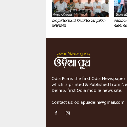
ଜିଲ୍ଲା ପରିକ୍ରମା
ଜିଲ୍ଲା ପର
ଭଣ୍ଡାରିପୋଖରୀ ବିଜେପିର ସାମ୍ବାଦିକ
ଆଗରପଡା
ସମ୍ମିଳନୀ
କଲେ ଭଦ
Odia Pua is the first Odia Newspaper
which is printed & Published from N
Delhi & first Odia mobile news site.
Contact us:
odiapuadelhi@gmail.com