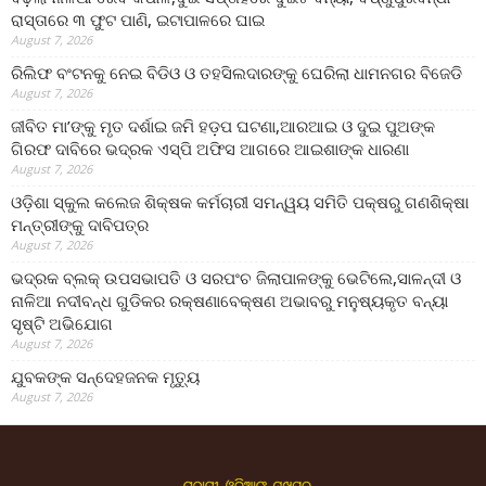
ରାସ୍ତାରେ ୩ ଫୁଟ ପାଣି, ଇଟାପାଳରେ ଘାଇ
August 7, 2026
ରିଲିଫ ବଂଟନକୁ ନେଇ ବିଡିଓ ଓ ତହସିଲଦାରଙ୍କୁ ଘେରିଲା ଧାମନଗର ବିଜେଡି
August 7, 2026
ଜୀବିତ ମା’ଙ୍କୁ ମୃତ ଦର୍ଶାଇ ଜମି ହଡ଼ପ ଘଟଣା,ଆରଆଇ ଓ ଦୁଇ ପୁଅଙ୍କ
ଗିରଫ ଦାବିରେ ଭଦ୍ରକ ଏସ୍‌ପି ଅଫିସ ଆଗରେ ଆଇଶାଙ୍କ ଧାରଣା
August 7, 2026
ଓଡ଼ିଶା ସ୍କୁଲ କଲେଜ ଶିକ୍ଷକ କର୍ମଚାରୀ ସମନ୍ୱୟ ସମିତି ପକ୍ଷରୁ ଗଣଶିକ୍ଷା
ମନ୍ତ୍ରୀଙ୍କୁ ଦାବିପତ୍ର
August 7, 2026
ଭଦ୍ରକ ବ୍ଲକ୍ ଉପସଭାପତି ଓ ସରପଂଚ ଜିଲାପାଳଙ୍କୁ ଭେଟିଲେ,ସାଳନ୍ଦୀ ଓ
ନାଳିଆ ନଦୀବନ୍ଧ ଗୁଡିକର ରକ୍ଷଣାବେକ୍ଷଣ ଅଭାବରୁ ମନୁଷ୍ୟକୃତ ବନ୍ୟା
ସୃଷ୍ଟି ଅଭିଯୋଗ
August 7, 2026
ଯୁବକଙ୍କ ସନ୍ଦେହଜନକ ମୃତ୍ୟୁ
August 7, 2026