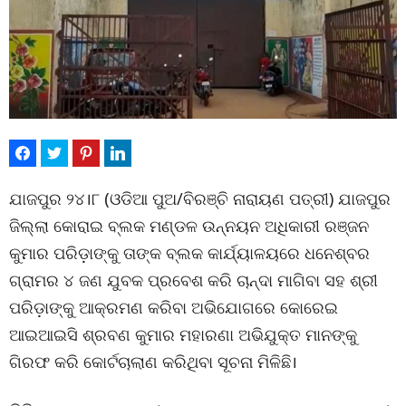
ଯାଜପୁର ୨୪।୮ (ଓଡିଆ ପୁଅ/ବିରଞ୍ଚି ନାରାୟଣ ପତ୍ରୀ) ଯାଜପୁର
ଜିଲ୍ଲା କୋରାଇ ବ୍ଲକ ମଣ୍ଡଳ ଉନ୍ନୟନ ଅଧିକାରୀ ରଞ୍ଜନ
କୁମାର ପରିଡ଼ାଙ୍କୁ ତାଙ୍କ ବ୍ଲକ କାର୍ଯ୍ୟାଳୟରେ ଧନେଶ୍ବର
ଗ୍ରାମର ୪ ଜଣ ଯୁବକ ପ୍ରବେଶ କରି ଚାନ୍ଦା ମାଗିବା ସହ ଶ୍ରୀ
ପରିଡ଼ାଙ୍କୁ ଆକ୍ରମଣ କରିବା ଅଭିଯୋଗରେ କୋରେଇ
ଆଇଆଇସି ଶ୍ରବଣ କୁମାର ମହାରଣା ଅଭିଯୁକ୍ତ ମାନଙ୍କୁ
ଗିରଫ କରି କୋର୍ଟଚାଲାଣ କରିଥିବା ସୂଚନା ମିଳିଛି।