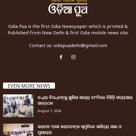
Odia Pua is the first Odia Newspaper which is printed &
Published from New Delhi & first Odia mobile news site.
Contact us:
odiapuadelhi@gmail.com
EVEN MORE NEWS
ବନ୍ୟା ବିପନ୍ନଙ୍କୁ ଶୁଖିଲା ଖାଦ୍ୟ ବାଂଟିଲେ ତିହିଡି଼ ସତ୍ୟସାଇ
ସଙ୍ଗଠନ
August 7, 2026
କରାମତ ଅଲୀ କରାମତଙ୍କ ସ୍ମୃତିରେ ସାହିତ୍ୟ ସଭା ଓ
ମୁଶାୟରା