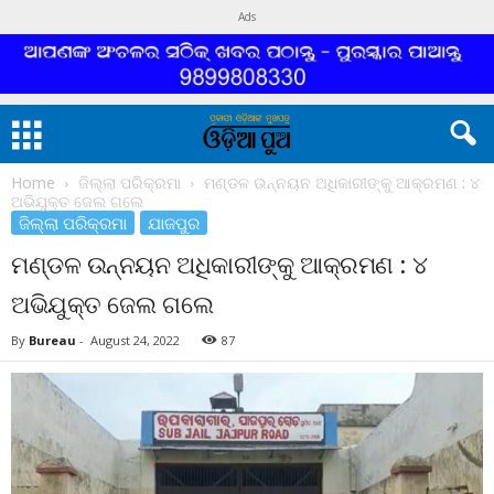
Ads
Home
ଜିଲ୍ଲା ପରିକ୍ରମା
ମଣ୍ଡଳ ଉନ୍ନୟନ ଅଧିକାରୀଙ୍କୁ ଆକ୍ରମଣ : ୪
ଅଭିଯୁକ୍ତ ଜେଲ ଗଲେ
ଜିଲ୍ଲା ପରିକ୍ରମା
ଯାଜପୁର
ମଣ୍ଡଳ ଉନ୍ନୟନ ଅଧିକାରୀଙ୍କୁ ଆକ୍ରମଣ : ୪
ଅଭିଯୁକ୍ତ ଜେଲ ଗଲେ
By
Bureau
-
August 24, 2022
87