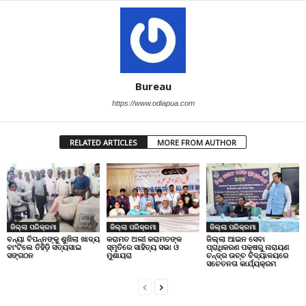
Bureau
https://www.odiapua.com
RELATED ARTICLES
MORE FROM AUTHOR
ଜିଲ୍ଲା ପରିକ୍ରମା
ଜିଲ୍ଲା ପରିକ୍ରମା
ଜିଲ୍ଲା ପରିକ୍ରମା
ବନ୍ୟା ବିପନ୍ନଙ୍କୁ ଶୁଖିଲା ଖାଦ୍ୟ
କରାମତ ଅଲୀ କରାମତଙ୍କ
ଜିଲ୍ଲା ଆଇନ ସେବା
ବାଂଟିଲେ ତିହିଡି଼ ସତ୍ୟସାଇ
ସ୍ମୃତିରେ ସାହିତ୍ୟ ସଭା ଓ
ପ୍ରାଧିକରଣ ପକ୍ଷରୁ ନାରାୟଣ
ସଙ୍ଗଠନ
ମୁଶାୟରା
ଚନ୍ଦ୍ର ଉଚ୍ଚ ବିଦ୍ୟାଳୟରେ
ସଚେତନତା କାର୍ଯ୍ୟକ୍ରମ