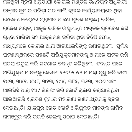
ମିଳିଥିବା ସୂଚନା ଅନୁଯାୟୀ କୋରାଇ ମଣ୍ଡଳ ଉନ୍ନୟନ ଅଧିକାରୀ
ରଞ୍ଜନ କୁମାର ପରିଡ଼ା ଗତ କାଲି ବ୍ଲକ କାର୍ଯ୍ୟାଳୟରେ ଥିବା
ବେଳେ ଧନେଶ୍ବର ଗ୍ରାମର ୪ ଜଣ ଯୁବକ ସଞ୍ଜୟ ବାରିକ,
ରାଜେଶ ନାୟକ, ଆକୁଳ ବାରିକ ଓ ସୁଶାନ୍ତ ଅଚାନକ ପ୍ରବେଶ କରି
ଚାନ୍ଦା ମାଗିବା ସହ ଆକ୍ରମଣ କରିବା ଥିବା ବିଡିଓ ଫୋନ୍
ମାଧ୍ୟମରେ କୋରାଇ ଥାନା ଆଇଆଇସିଙ୍କୂ ଜଣାଇଥିଲେ। ପୁଲିସ
ଘଟଣାସ୍ଥଳରେ ପହଞ୍ଚି ଅଭିଯୁକ୍ତମାନଙ୍କୁ ଥାନାରେ ଅଟକ ରଖି
ପଚରା ଉଚୁରା କରି ଘଟଣାର ତଦନ୍ତ କରିଥିଲେ। ତଦନ୍ତ ପରେ
ଅଭିଯୁକ୍ତ ମାନଙ୍କୁ କେଶନଂ ୨୨୬/୨୦୨୨ ମାମଲା ରୁଜୁ କରି ଦଫା
୧୪୩, ୩୪୧, ୪୪୮, ୩୨୩, ୨୯୪, ୩୮୫, ୩୫୩, ୫୦୬ ଏବଂ
ଆଇସିସି ଧାରା ୧୪୯ ଗିରଫ କରି କୋର୍ଟ ଚାଲାଣ କରାଯାଇଥିବା
ଆଇଆଇସି ଶ୍ରବଣ କୁମାର ମହାରଣା ଗଣମାଧ୍ୟମକୁ ସୂଚନା
ଦେଇଛନ୍ତି। ଯାଜପୁର ରୋଡ କୋର୍ଟ ଅଭିଯୁକ୍ତ ମାନଙ୍କ ଜାମିନ
ନାମଞ୍ଜୁର କରି ରଗଡି ଜେଲକୁ ପଠାଇ ଦେଇଛନ୍ତି।