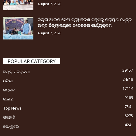
August 7, 2026
ଜିଲ୍ଲା ଆଇନ ସେବା ପ୍ରାଧିକରଣ ପକ୍ଷରୁ ନାରାୟଣ ଚନ୍ଦ୍ର
ଉଚ୍ଚ ବିଦ୍ୟାଳୟରେ ସଚେତନତା କାର୍ଯ୍ୟକ୍ରମ
August 7, 2026
POPULAR CATEGORY
39157
ଜିଲ୍ଲା ପରିକ୍ରମା
24318
ଓଡ଼ିଶା
17114
ଭଦ୍ରକ
9169
ଜାତୀୟ
7541
Top News
6275
ରାଜନୀତି
4241
କେନ୍ଦୁଝର