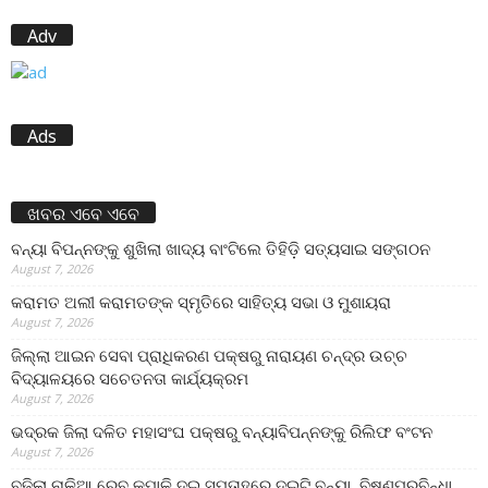
Adv
Ads
ଖବର ଏବେ ଏବେ
ବନ୍ୟା ବିପନ୍ନଙ୍କୁ ଶୁଖିଲା ଖାଦ୍ୟ ବାଂଟିଲେ ତିହିଡି଼ ସତ୍ୟସାଇ ସଙ୍ଗଠନ
August 7, 2026
କରାମତ ଅଲୀ କରାମତଙ୍କ ସ୍ମୃତିରେ ସାହିତ୍ୟ ସଭା ଓ ମୁଶାୟରା
August 7, 2026
ଜିଲ୍ଲା ଆଇନ ସେବା ପ୍ରାଧିକରଣ ପକ୍ଷରୁ ନାରାୟଣ ଚନ୍ଦ୍ର ଉଚ୍ଚ
ବିଦ୍ୟାଳୟରେ ସଚେତନତା କାର୍ଯ୍ୟକ୍ରମ
August 7, 2026
ଭଦ୍ରକ ଜିଲା ଦଳିତ ମହାସଂଘ ପକ୍ଷରୁ ବନ୍ୟାବିପନ୍ନଙ୍କୁ ରିଲିଫ ବଂଟନ
August 7, 2026
ବଢ଼ିଲା ନାଳିଆ ରେବ କପାଳି,ଦୁଇ ସପ୍ତାହରେ ଦୁଇଟି ବନ୍ୟା, ବିଷ୍ଣୁପୁରବିନ୍ଧା