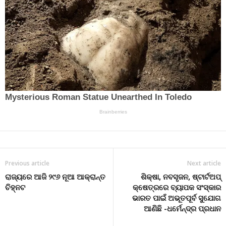
Previous article
Next article
ରାଜ୍ୟରେ ଆଜି ୨୯୬ ନୂଆ ଆକ୍ରାନ୍ତ
ଶିକ୍ଷା, ନବସୃଜନ, ଷ୍ଟାର୍ଟଅପ୍
ଚିହ୍ନଟ
କ୍ଷେତ୍ରରେ ବ୍ୟାପକ ସଂସ୍କାର
ଭାରତ ପାଇଁ ଅଭୂତପୂର୍ବ ସୁଯୋଗ
ଆଣିଛି -ଧର୍ମେନ୍ଦ୍ର ପ୍ରଧାନ