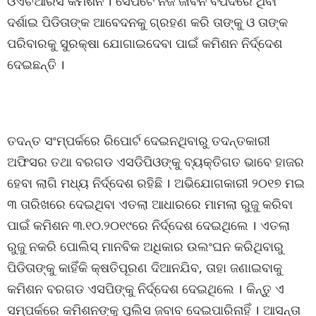
ଓଏଚଆରସି କମିଶନ । ସେପଟେ ନିଜ ଜୀବନ ବିପଦରେ ଥିବା
ଦର୍ଶାଇ ପିଡିତାଙ୍କ ଆବେଦନକୁ ଗ୍ରହଣ କରି ତାଙ୍କୁ ଓ ତାଙ୍କ
ପରିବାରକୁ ସୁରକ୍ଷା ଯୋଗାଇଦେବା ପାଇଁ କମିଶନ ନିର୍ଦ୍ଦେଶ
ଦେଇଛନ୍ତି ।
ତଦନ୍ତ ସଂମ୍ପର୍କରେ ରିପୋର୍ଟ ଦେଇନଥିବାରୁ ତଦନ୍ତକାରୀ
ଅଫିସର ତଥା ବରଗଡ ଏସଡିପିଓଙ୍କୁ ବ୍ୟକ୍ତିଗତ ଭାବେ ହାଜର
ହେବା ଲାଗି ମଧ୍ୟ ନିର୍ଦ୍ଦେଶ ରହିଛି । ଅଭିଯୋଗକାରୀ ୨୦୧୭ ମଇ
୩ ତାରିଖରେ ଦେଇଥିବା ଏତଲା ଆଧାରରେ ମାମଲା ରୁଜୁ କରିବା
ପାଇଁ କମିଶନ ୩.୧୦.୨୦୧୯ରେ ନିର୍ଦ୍ଦେଶ ଦେଇଥିଲେ । ଏତଲା
ରୁଜୁ ନକରି ପୋଲିସ୍ ମାନବିକ ଅଧିକାର ଉଲଂଘନ କରିଥିବାରୁ
ପିଡିତାଙ୍କୁ କାହିଁକି କ୍ଷତିପୂରଣ ଦିଆନଯିବ, ତାହା ଜଣାଇବାକୁ
କମିଶନ ବରଗଡ ଏସପିଙ୍କୁ ନିର୍ଦ୍ଦେଶ ଦେଇଥିଲେ । କିନ୍ତୁ ଏ
ସମ୍ପର୍କରେ କମିଶନଙ୍କୁ ପୁଲିସ ଜବାବ ଦେଇପାରିନାହିଁ । ଆସନ୍ତା