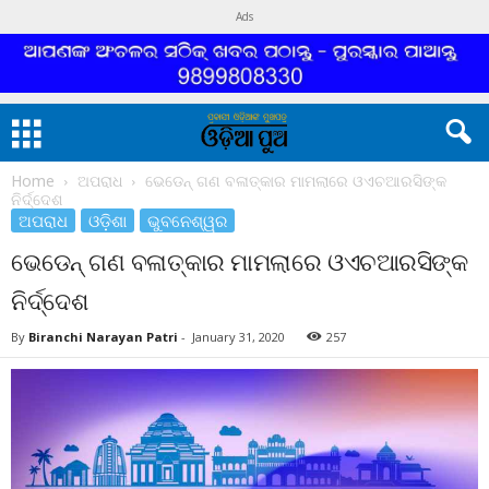
Ads
Home
ଅପରାଧ
ଭେଡେନ୍ ଗଣ ବଳାତ୍କାର ମାମଲାରେ ଓଏଚଆରସିଙ୍କ
ନିର୍ଦ୍ଦେଶ
ଅପରାଧ
ଓଡ଼ିଶା
ଭୁବନେଶ୍ୱର
ଭେଡେନ୍ ଗଣ ବଳାତ୍କାର ମାମଲାରେ ଓଏଚଆରସିଙ୍କ
ନିର୍ଦ୍ଦେଶ
By
Biranchi Narayan Patri
-
January 31, 2020
257