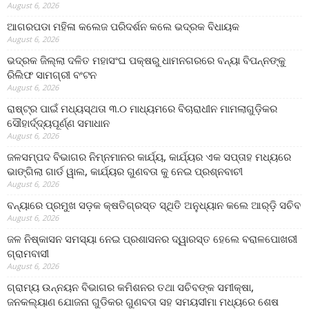
August 6, 2026
ଆଗରପଡା ମହିଳା କଲେଜ ପରିଦର୍ଶନ କଲେ ଭଦ୍ରକ ବିଧାୟକ
August 6, 2026
ଭଦ୍ରକ ଜିଲ୍ଲା ଦଳିତ ମହାସଂଘ ପକ୍ଷରୁ ଧାମନଗରରେ ବନ୍ୟା ବିପନ୍ନଙ୍କୁ
ରିଲିଫ ସାମଗ୍ରୀ ବଂଟନ
August 6, 2026
ରାଷ୍ଟ୍ର ପାଇଁ ମଧ୍ୟସ୍ଥତା ୩.୦ ମାଧ୍ୟମରେ ବିଚାରାଧୀନ ମାମଲାଗୁଡ଼ିକର
ସୌହାର୍ଦ୍ଦ୍ୟପୂର୍ଣ୍ଣ ସମାଧାନ
August 6, 2026
ଜଳସମ୍ପଦ ବିଭାଗର ନିମ୍ନମାନର କାର୍ଯ୍ୟ, କାର୍ଯ୍ୟର ଏକ ସପ୍ତାହ ମଧ୍ୟରେ
ଭାଙ୍ଗିଲା ଗାର୍ଡ ୱାଲ, କାର୍ଯ୍ୟର ଗୁଣବତା କୁ ନେଇ ପ୍ରଶ୍ନବାଚୀ
August 6, 2026
ବନ୍ୟାରେ ପ୍ରମୁଖ ସଡ଼କ କ୍ଷତିଗ୍ରସ୍ତ ସ୍ଥିତି ଅନୁଧ୍ୟାନ କଲେ ଆର୍‌ଡ଼ି ସଚିବ
August 6, 2026
ଜଳ ନିଷ୍କାସନ ସମସ୍ୟା ନେଇ ପ୍ରଶାସନର ଦ୍ୱାରସ୍ତ ହେଲେ ବରାଳପୋଖରୀ
ଗ୍ରାମବାସୀ
August 6, 2026
ଗ୍ରାମ୍ୟ ଉନ୍ନୟନ ବିଭାଗର କମିଶନର ତଥା ସଚିବଙ୍କ ସମୀକ୍ଷା,
ଜନକଲ୍ୟାଣ ଯୋଜନା ଗୁଡିକର ଗୁଣବତା ସହ ସମୟସୀମା ମଧ୍ୟରେ ଶେଷ