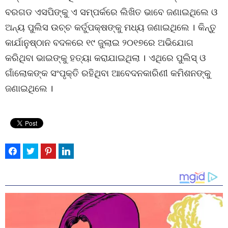
ବରଗଡ ଏସପିଙ୍କୁ ଏ ସମ୍ପର୍କରେ ଲିଖିତ ଭାବେ ଜଣାଇଥିଲେ ଓ
ଅନ୍ୟ ପୁଲିସ ଉଚ୍ଚ କର୍ତୁପକ୍ଷଙ୍କୁ ମଧ୍ୟ ଜଣାଇଥିଲେ । କିନ୍ତୁ
କାର୍ଯାନୁଷ୍ଠାନ ବଦଳରେ ୧୯ ଜୁଲାଇ ୨୦୧୭ରେ ଅଭିଯୋଗ
କରିଥିବା ଭାଇଙ୍କୁ ହତ୍ୟା କରାଯାଇଥିଲା । ଏଥିରେ ପୁଲିସ୍ ଓ
ଗାଁଲୋକଙ୍କ ସଂପୃକ୍ତି ରହିଥିବା ଆବେଦନକାରିଣୀ କମିଶନଙ୍କୁ
ଜଣାଇଥିଲେ ।