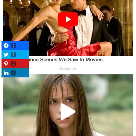
0
0
0
0