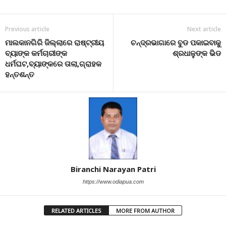
Previous article
Next article
ମାଲକାନଗିରି ଜିଲ୍ଲାରେ ରାଷ୍ଟ୍ରୀୟ
ଚନ୍ଦ୍ରଭାଗାରେ ବୁଡ ପକାଇବାକୁ
ବ୍ୟାଙ୍କ କର୍ମଚାରୀଙ୍କ
ଶ୍ରଧାଳୁଙ୍କ ଭିଡ
ଧର୍ମଘଟ,ବ୍ୟାଙ୍କରେ ତାଲା,ଗ୍ରାହକ
ହନ୍ତଶନ୍ତ
Biranchi Narayan Patri
https://www.odiapua.com
RELATED ARTICLES
MORE FROM AUTHOR