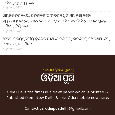
କରିବାକୁ ଗୁରୁତ୍ୱାରୋପ
August 6, 2026
ଧାମନଗରର ବନ୍ୟା ପ୍ରଭାବିତ ଅଂଚଳର ସ୍ଥିତି ସମୀକ୍ଷା କଲେ
ସ୍ୱାସ୍ଥ୍ୟମନ୍ତ୍ରୀ, ଡାକ୍ତର ଅଭାବ ଦୂର କରିବା ସହ ଚିକିତ୍ସା ସେବା ସୁଦୃଢ଼
କରିବାକୁ ନିର୍ଦ୍ଦେଶ
August 6, 2026
୭୨ତମ ରାଜ୍ୟସ୍ତରୀୟ ଜୁନିୟର ଆଥଲେଟିକ ମିଟ୍‌, ଭଦ୍ରକରୁ ୧୬ ଜଣିଆ ଟିମ୍
ଅଂଶଗ୍ରହଣ କରିବେ
August 6, 2026
Odia Pua is the first Odia Newspaper which is printed &
Published from New Delhi & first Odia mobile news site.
Contact us:
odiapuadelhi@gmail.com