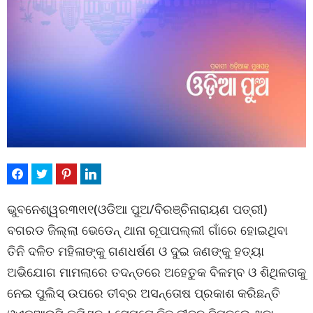
ଭୁବନେଶ୍ୱର୩୧ା୧(ଓଡିଆ ପୁଅ/ବିରଞ୍ଚିନାରାୟଣ ପତ୍ରୀ)
ବଗରଡ ଜିଲ୍ଲା ଭେଡେନ୍ ଥାନା ରୂପାପଲ୍ଲୀ ଗାଁରେ ହୋଇଥିବା
ତିନି ଦଳିତ ମହିଳାଙ୍କୁ ଗଣଧର୍ଷଣ ଓ ଦୁଇ ଜଣଙ୍କୁ ହତ୍ୟା
ଅଭିଯୋଗ ମାମଲାରେ ତଦନ୍ତରେ ଅହେତୁକ ବିଳମ୍ବ ଓ ଶିଥିଳତାକୁ
ନେଇ ପୁଲିସ୍ ଉପରେ ତୀବ୍ର ଅସନ୍ତୋଷ ପ୍ରକାଶ କରିଛନ୍ତି