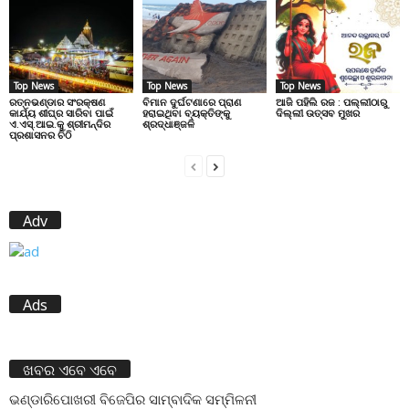
Top News
Top News
Top News
ରତ୍ନଭଣ୍ଡାର ସଂରକ୍ଷଣ
ବିମାନ ଦୁର୍ଘଟଣାରେ ପ୍ରାଣ
ଆଜି ପହିଲି ରଜ : ପଲ୍ଲୀଠାରୁ
କାର୍ଯ୍ୟ ଶୀଘ୍ର ସାରିବା ପାଇଁ
ହରାଇଥିବା ବ୍ୟକ୍ତିଙ୍କୁ
ଦିଲ୍ଲୀ ଉତ୍ସବ ମୁଖର
ଏ.ଏସ୍.ଆଇ.କୁ ଶ୍ରୀମନ୍ଦିର
ଶ୍ରଦ୍ଧାଞ୍ଜଳି
ପ୍ରଶାସନର ଚିଠି
Adv
Ads
ଖବର ଏବେ ଏବେ
ଭଣ୍ଡାରିପୋଖରୀ ବିଜେପିର ସାମ୍ବାଦିକ ସମ୍ମିଳନୀ