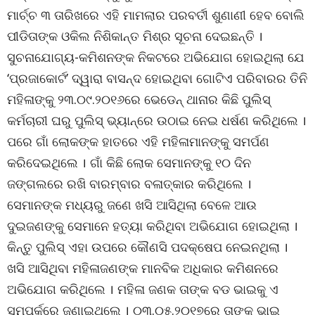
ମାର୍ଚ୍ଚ ୩ ତାରିଖରେ ଏହି ମାମଲାର ପରବର୍ତୀ ଶୁଣାଣୀ ହେବ ବୋଲି
ପୀଡିତାଙ୍କ ଓକିଲ ନିଶିକାନ୍ତ ମିଶ୍ର ସୂଚନା ଦେଇଛନ୍ତି ।
ସୁଚନାଯୋଗ୍ୟ-କମିଶନଙ୍କ ନିକଟରେ ଅଭିଯୋଗ ହୋଇଥିଲା ଯେ
‘ପ୍ରଜାକୋର୍ଟ’ ଦ୍ୱାରା ବାସନ୍ଦ ହୋଇଥିବା ଗୋଟିଏ ପରିବାରର ତିନି
ମହିଳାଙ୍କୁ ୨୩.୦୯.୨୦୧୬ରେ ଭେଡେନ୍ ଥାନାର କିଛି ପୁଲିସ୍
କର୍ମଚାରୀ ଘରୁ ପୁଲିସ୍ ଭ୍ୟାନ୍‌ରେ ଉଠାଇ ନେଇ ଧର୍ଷଣ କରିଥିଲେ ।
ପରେ ଗାଁ ଲୋକଙ୍କ ହାତରେ ଏହି ମହିଳାମାନଙ୍କୁ ସମର୍ପଣ
କରିଦେଇଥିଲେ । ଗାଁ କିଛି ଲୋକ ସେମାନଙ୍କୁ ୧୦ ଦିନ
ଜଙ୍ଗଲରେ ରଖି ବାରମ୍ବାର ବଳାତ୍କାର କରିଥିଲେ ।
ସେମାନଙ୍କ ମଧ୍ୟରୁ ଜଣେ ଖସି ଆସିଥିଲା ବେଳେ ଆଉ
ଦୁଇଜଣଙ୍କୁ ସେମାନେ ହତ୍ୟା କରିଥିବା ଅଭିଯୋଗ ହୋଇଥିଲା ।
କିନ୍ତୁ ପୁଲିସ୍ ଏହା ଉପରେ କୌଣସି ପଦକ୍ଷେପ ନେଇନଥିଲା ।
ଖସି ଆସିଥିବା ମହିଳାଜଣଙ୍କ ମାନବିକ ଅଧିକାର କମିଶନରେ
ଅଭିଯୋଗ କରିଥିଲେ । ମହିଳା ଜଣକ ତାଙ୍କ ବଡ ଭାଇକୁ ଏ
ସମ୍ପର୍କରେ ଜଣାଇଥିଲେ । ୦୩.୦୫.୨୦୧୭ରେ ତାଙ୍କ ଭାଇ