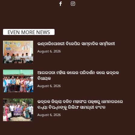
EVEN MORE NEWS
ଭଣ୍ଡାରିପୋଖରୀ ବିଜେପିର ସାମ୍ବାଦିକ ସମ୍ମିଳନୀ
August 6, 2026
ଆଗରପଡା ମହିଳା କଲେଜ ପରିଦର୍ଶନ କଲେ ଭଦ୍ରକ
ବିଧାୟକ
August 6, 2026
ଭଦ୍ରକ ଜିଲ୍ଲା ଦଳିତ ମହାସଂଘ ପକ୍ଷରୁ ଧାମନଗରରେ
ବନ୍ୟା ବିପନ୍ନଙ୍କୁ ରିଲିଫ ସାମଗ୍ରୀ ବଂଟନ
August 6, 2026