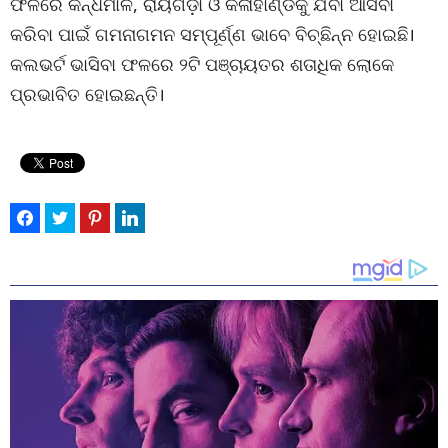
ଫଳରେ କନ୍ଧମାଳ, ରାୟଗଡ଼ା ଓ କଳାହାଣ୍ଡିକୁ ଯିବା ଆସିବା
କରିବା ପାଇଁ ଗମନାଗମନ ସମ୍ପୂର୍ଣ୍ଣ ଭାବେ ବିଚ୍ଛିନ୍ନ ହୋଇଛି।
କଲଭର୍ଟ ଭାସିବା ଫଳରେ ୨ଟି ପଞ୍ଚାୟତର ଶତାଧିକ ଲୋକେ
ପ୍ରଭାବିତ ହୋଇଛନ୍ତି।