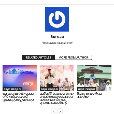
Bureau
https://www.odiapua.com
RELATED ARTICLES
MORE FROM AUTHOR
ଜିଲ୍ଲା ପରିକ୍ରମା
ଜିଲ୍ଲା ପରିକ୍ରମା
ଜିଲ୍ଲା ପରିକ୍ରମା
ପ୍ରତିମୂର୍ତ୍ତି ଉନ୍ମୋଚନ ଉତ୍ସବ
ଶିକ୍ଷକ ଅଶୋକ ଖିଲାର
ଶ୍ରୀ ଜଗନ୍ନାଥ ଦର୍ଶନ ପ୍ରଚାର
ଓ ଶ୍ରଦ୍ଧାଞ୍ଜଳୀ ସଭା,ସମାଜର
ସମ୍ବର୍ଦ୍ଧିତ
ସମିତି କାର୍ଯ୍ୟାଳୟ ପାଇଁ
ମଙ୍ଗଳକାରୀ ମଣିଷ ସଦା
ମୁଖ୍ୟମନ୍ତ୍ରୀଙ୍କୁ ଦାବୀପତ୍ର
ସ୍ମରଣୀୟ ହୋଇରହିଥାନ୍ତି