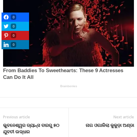
0
0
0
0
Previous article
Next article
ଭୁବନେଶ୍ୱର ଡ୍ୟାନ୍ସ ବାରରୁ ୫୦
ନାଗ ଓଗାଳିଲା କୁକୁଡ଼ା ଅଣ୍ଡା
ଯୁବତୀ ଉଦ୍ଧାର