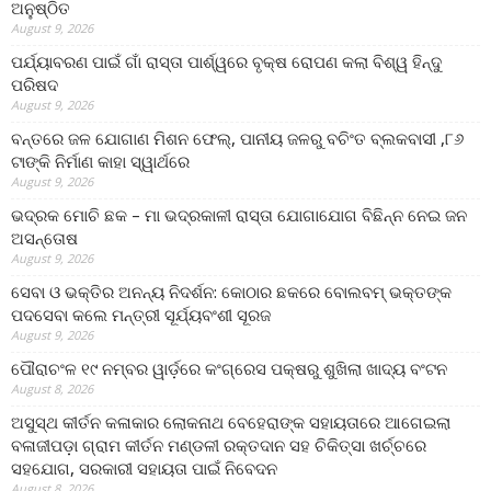
ଅନୁଷ୍ଠିତ
August 9, 2026
ପର୍ଯ୍ୟାବରଣ ପାଇଁ ଗାଁ ରାସ୍ତା ପାର୍ଶ୍ୱରେ ବୃକ୍ଷ ରୋପଣ କଲା ବିଶ୍ୱ ହିନ୍ଦୁ
ପରିଷଦ
August 9, 2026
ବନ୍ତରେ ଜଳ ଯୋଗାଣ ମିଶନ ଫେଲ୍‌, ପାନୀୟ ଜଳରୁ ବଚିଂତ ବ୍ଲକବାସୀ ,୮୬
ଟାଙ୍କି ନିର୍ମାଣ କାହା ସ୍ୱାର୍ଥରେ
August 9, 2026
ଭଦ୍ରକ ମୋଚି ଛକ – ମା ଭଦ୍ରକାଳୀ ରାସ୍ତା ଯୋଗାଯୋଗ ବିଛିନ୍ନ ନେଇ ଜନ
ଅସନ୍ତୋଷ
August 9, 2026
ସେବା ଓ ଭକ୍ତିର ଅନନ୍ୟ ନିଦର୍ଶନ: କୋଠାର ଛକରେ ବୋଲବମ୍ ଭକ୍ତଙ୍କ
ପଦସେବା କଲେ ମନ୍ତ୍ରୀ ସୂର୍ଯ୍ୟବଂଶୀ ସୂରଜ
August 9, 2026
ପୌରାଚଂଳ ୧୯ ନମ୍ବର ୱାର୍ଡ଼ରେ କଂଗ୍ରେସ ପକ୍ଷରୁ ଶୁଖିଲା ଖାଦ୍ୟ ବଂଟନ
August 8, 2026
ଅସୁସ୍ଥ କୀର୍ତନ କଳାକାର ଲୋକନାଥ ବେହେରାଙ୍କ ସହାୟତାରେ ଆଗେଇଲା
ବଳାଜୀପଡ଼ା ଗ୍ରାମ କୀର୍ତନ ମଣ୍ଡଳୀ ରକ୍ତଦାନ ସହ ଚିକିତ୍ସା ଖର୍ଚ୍ଚରେ
ସହଯୋଗ, ସରକାରୀ ସହାୟତା ପାଇଁ ନିବେଦନ
August 8, 2026