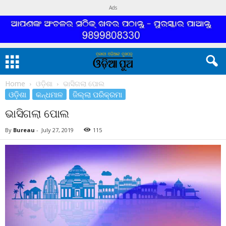
Ads
Home
ଓଡ଼ିଶା
ଭାସିଗଲା ପୋଲ
ଓଡ଼ିଶା
କନ୍ଧମାଳ
ଜିଲ୍ଲା ପରିକ୍ରମା
ଭାସିଗଲା ପୋଲ
By
Bureau
-
July 27, 2019
115