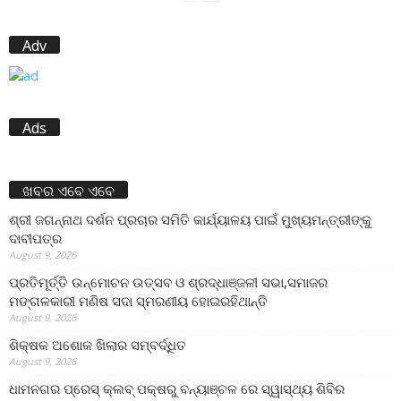
Adv
Ads
ଖବର ଏବେ ଏବେ
ଶ୍ରୀ ଜଗନ୍ନାଥ ଦର୍ଶନ ପ୍ରଚାର ସମିତି କାର୍ଯ୍ୟାଳୟ ପାଇଁ ମୁଖ୍ୟମନ୍ତ୍ରୀଙ୍କୁ
ଦାବୀପତ୍ର
August 9, 2026
ପ୍ରତିମୂର୍ତ୍ତି ଉନ୍ମୋଚନ ଉତ୍ସବ ଓ ଶ୍ରଦ୍ଧାଞ୍ଜଳୀ ସଭା,ସମାଜର
ମଙ୍ଗଳକାରୀ ମଣିଷ ସଦା ସ୍ମରଣୀୟ ହୋଇରହିଥାନ୍ତି
August 9, 2026
ଶିକ୍ଷକ ଅଶୋକ ଖିଲାର ସମ୍ବର୍ଦ୍ଧିତ
August 9, 2026
ଧାମନଗର ପ୍ରେସ୍ କ୍ଲବ୍ ପକ୍ଷରୁ ବନ୍ୟାଞ୍ଚଳ ରେ ସ୍ୱାସ୍ଥ୍ୟ ଶିବିର