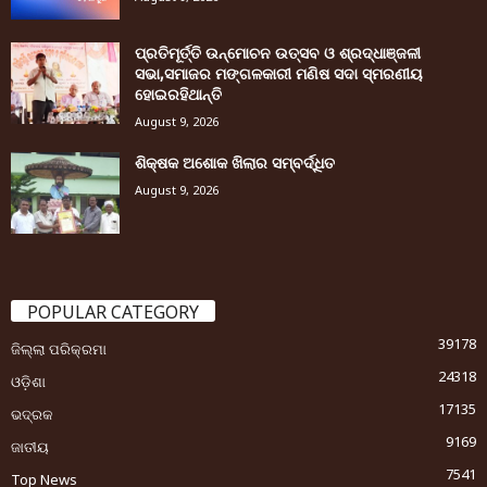
ପ୍ରତିମୂର୍ତ୍ତି ଉନ୍ମୋଚନ ଉତ୍ସବ ଓ ଶ୍ରଦ୍ଧାଞ୍ଜଳୀ
ସଭା,ସମାଜର ମଙ୍ଗଳକାରୀ ମଣିଷ ସଦା ସ୍ମରଣୀୟ
ହୋଇରହିଥାନ୍ତି
August 9, 2026
ଶିକ୍ଷକ ଅଶୋକ ଖିଲାର ସମ୍ବର୍ଦ୍ଧିତ
August 9, 2026
POPULAR CATEGORY
39178
ଜିଲ୍ଲା ପରିକ୍ରମା
24318
ଓଡ଼ିଶା
17135
ଭଦ୍ରକ
9169
ଜାତୀୟ
7541
Top News