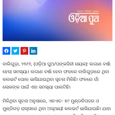
ବାଲିଗୁଡ଼ା, ୨୭/୭, (ଓଡ଼ିଆ ପୁଅ/ପଙ୍କଜିନୀ ନାୟକ): ଲଗାଣ ବର୍ଷା
ହେଲା ସମସ୍ୟା। ଲଗାଣ ବର୍ଷା ହେବା ଫଳରେ ବାଲିଗୁଡ଼ାରେ ଥିବା
କଲଭର୍ଟ ପୋଲ ଭାସିଯାଇଥିବା ସୂଚନା ମିଳିଛି। ଫଳରେ ଗାଁ
ଲୋକଙ୍କ ପାଇଁ ଏହା ସମସ୍ୟା ପାଲଟିଛି।
ମିଳିଥିବା ସୂଚନା ଅନୁସାରେ, ଏନଏଚ- ୫୯ ମୁଣ୍ଡଳିପଦର ଓ
ମୁଣ୍ଡିଗଡ଼ ରାସ୍ତାରେ ଥିବା ଅସ୍ଥାୟୀ କଲଭର୍ଟ ଭାସିଯାଇଛି। ଯାହା