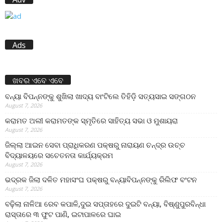
Ads
ଖବର ଏବେ ଏବେ
ବନ୍ୟା ବିପନ୍ନଙ୍କୁ ଶୁଖିଲା ଖାଦ୍ୟ ବାଂଟିଲେ ତିହିଡି଼ ସତ୍ୟସାଇ ସଙ୍ଗଠନ
August 7, 2026
କରାମତ ଅଲୀ କରାମତଙ୍କ ସ୍ମୃତିରେ ସାହିତ୍ୟ ସଭା ଓ ମୁଶାୟରା
August 7, 2026
ଜିଲ୍ଲା ଆଇନ ସେବା ପ୍ରାଧିକରଣ ପକ୍ଷରୁ ନାରାୟଣ ଚନ୍ଦ୍ର ଉଚ୍ଚ
ବିଦ୍ୟାଳୟରେ ସଚେତନତା କାର୍ଯ୍ୟକ୍ରମ
August 7, 2026
ଭଦ୍ରକ ଜିଲା ଦଳିତ ମହାସଂଘ ପକ୍ଷରୁ ବନ୍ୟାବିପନ୍ନଙ୍କୁ ରିଲିଫ ବଂଟନ
August 7, 2026
ବଢ଼ିଲା ନାଳିଆ ରେବ କପାଳି,ଦୁଇ ସପ୍ତାହରେ ଦୁଇଟି ବନ୍ୟା, ବିଷ୍ଣୁପୁରବିନ୍ଧା
ରାସ୍ତାରେ ୩ ଫୁଟ ପାଣି, ଇଟାପାଳରେ ଘାଇ