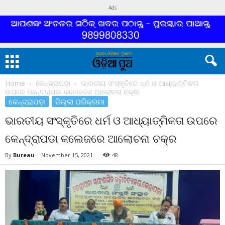
Ads
Home
କେନ୍ଦ୍ରାପଡ଼ା
ଭାରତୀୟ ସଂସ୍କୃତିରେ ଧର୍ମ ଓ ଆଧ୍ୟାତ୍ମିକତା
ଉପରେ କେନ୍ଦ୍ରାପଡା କଲେଜରେ ଆଲୋଚନା ଚକ୍ର
କେନ୍ଦ୍ରାପଡ଼ା
ଜିଲ୍ଲା ପରିକ୍ରମା
ଭାରତୀୟ ସଂସ୍କୃତିରେ ଧର୍ମ ଓ ଆଧ୍ୟାତ୍ମିକତା ଉପରେ
କେନ୍ଦ୍ରାପଡା କଲେଜରେ ଆଲୋଚନା ଚକ୍ର
By
Bureau
-
November 15, 2021
48