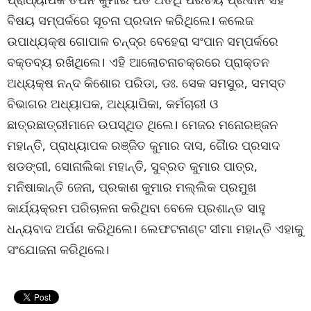
ବିଷୟ ସମ୍ପର୍କରେ ସୂଚନା ପ୍ରଦାନ କରିଥିଲେ। କଲେଜ
ଉପାଧ୍ୟକ୍ଷ ଗୋପାଳ ଚନ୍ଦ୍ର ବେହେରା ସଂପାନ ସମ୍ପର୍କରେ
ବକ୍ତବ୍ୟ ରଖିଥିଲେ। ଏହି ଆଲୋଚନାଚକ୍ରରେ ପ୍ରାକ୍ତନ
ଅଧ୍ୟକ୍ଷ ନନ୍ଦ କିଶୋର ପରିଡା, ଡଃ. ସେକ ସମସୁର, ସମସ୍ତ
ବିଭାଗର ଅଧ୍ୟାପକ, ଅଧ୍ୟାପିକା, କର୍ମଚାରୀ ଓ
ଛାତ୍ରଛାତ୍ରୀମାନେ ଉପସ୍ଥିତ ଥିଲେ। ମେଜର ମନୋରଞ୍ଜନ
ମହାନ୍ତି, ପ୍ରାଧ୍ୟାପକ ରଞ୍ଜିତ କୁମାର ଦାସ, ଗୈାର ପ୍ରସାଦ
ଷଡଙ୍ଗୀ, ସୋନାଲିକା ମହାନ୍ତି, ସୁବ୍ରତ କୁମାର ପାତ୍ର,
ମନିଷାକାନ୍ତି ଜେନା, ପ୍ରକାଶ କୁମାର ମଲ୍ଲିକ ପ୍ରମୁଖ
କାର୍ଯ୍ୟକ୍ରମ ପରିଚାଳନା କରିଥିବା ବେଳେ ପ୍ରଶାନ୍ତ ସାହୁ
ଧନ୍ୟବାଦ ଅର୍ପଣ କରିଥିଲେ। ଲେଫଟନାଣ୍ଟ ସୀମା ମହାନ୍ତି ଏହାକୁ
ସଂଯୋଜନା କରିଥିଲେ।