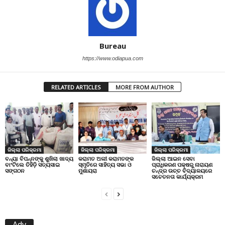
Bureau
https://www.odiapua.com
RELATED ARTICLES
MORE FROM AUTHOR
ଜିଲ୍ଲା ପରିକ୍ରମା
ଜିଲ୍ଲା ପରିକ୍ରମା
ଜିଲ୍ଲା ପରିକ୍ରମା
ବନ୍ୟା ବିପନ୍ନଙ୍କୁ ଶୁଖିଲା ଖାଦ୍ୟ
କରାମତ ଅଲୀ କରାମତଙ୍କ
ଜିଲ୍ଲା ଆଇନ ସେବା
ବାଂଟିଲେ ତିହିଡି଼ ସତ୍ୟସାଇ
ସ୍ମୃତିରେ ସାହିତ୍ୟ ସଭା ଓ
ପ୍ରାଧିକରଣ ପକ୍ଷରୁ ନାରାୟଣ
ସଙ୍ଗଠନ
ମୁଶାୟରା
ଚନ୍ଦ୍ର ଉଚ୍ଚ ବିଦ୍ୟାଳୟରେ
ସଚେତନତା କାର୍ଯ୍ୟକ୍ରମ
Adv