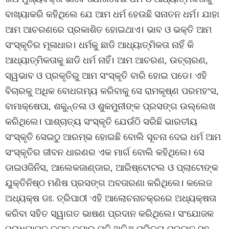
ବାଖ୍ୟାକରି କହିଥିଲେ ଯେ ଆମ ଧର୍ମ ହେଉଛି ସନାତନ ଧର୍ମ। ଯାହା
ଆମ ଆଚରଣରେ ପ୍ରକାଶିତ ହୋଇଥାଏ। ଭାବ ଓ ଭକ୍ତି ଆମ
ସଂସ୍କୃତିର ମୂଳାଧାର। ଧର୍ମକୁ ଛାଡି ଆଧ୍ୟାତ୍ମିକତା ନାହିଁ କି
ଆଧ୍ୟାତ୍ମିକତାକୁ ଛାଡି ଧର୍ମ ନାହିଁ। ଆମ ଆଚରଣ, ଉଚ୍ଚାରଣ,
ସ୍ୱଭାବ ଓ ପ୍ରକୃତିରୁ ଆମ ସଂସ୍କୃତି ବାରି ହୋଇ ପଡେ। ଏହି
ବିଚାରକୁ ଅଧିକ ବୋଧଗମ୍ୟ କରିବାକୁ ସେ ରାମକୃଷ୍ଣ ପରମହଂସ,
ବାମାକ୍ଷେପା, ଶକୁନ୍ତଳା ଓ ଶୁକମୁନୀଙ୍କ ପ୍ରସଙ୍ଗ ଉଲ୍ଲେଖ
କରିଥିଲେ। ପାଶ୍ଚାତ୍ୟ ସଂସ୍କୃତି ଯେଉଁଠି ସରିଛି ଭାରତୀୟ
ସଂସ୍କୃତି ସେଇଠୁ ଆରମ୍ଭ ହୋଇଛି ବୋଲି ସୂଚନା ଦେଇ ଧର୍ମ ଆମ
ସଂସ୍କୃତିର ଜୀବନ ଧାରଣର ଏକ ମାର୍ଗ ବୋଲି କହିଥିଲେ। ସେ
ଡାଇଓଜିନିସ, ଆଲେକଜାଣ୍ଡାର, ଆରିଷ୍ଟୋଟଲ ଓ ପ୍ଲାଟୋଙ୍କ
ଯୁକ୍ତିନିଷ୍ଠ ମଣିଷ ପ୍ରସଙ୍ଗ ଅବତାରଣା କରିଥିଲେ। କଲେଜ
ଅଧ୍ୟକ୍ଷ ଡଃ. ତ୍ରିପାଠୀ ଏହି ଆଲୋଚନାଚକ୍ରରେ ଅଧ୍ୟକ୍ଷତା
କରିବା ସହିତ ସ୍ୱାଗତ ଭାଷଣ ପ୍ରଦାନ କରିଥିଲେ। ସଂଯୋଜକ
ପ୍ରାଧ୍ୟାପକ ତପନ କୁମାର ପତି ଅତିଥି ପରିଚୟ ପ୍ରଦାନ ସହ