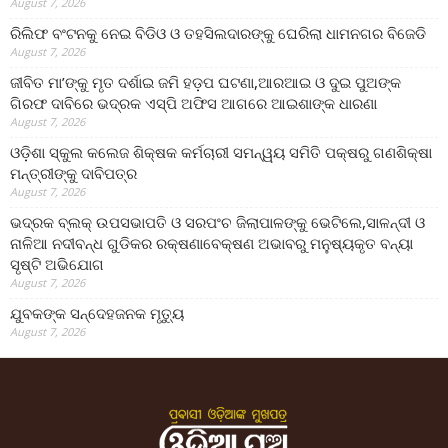
August 7, 2026
ରିଲିଫ ବଂଟନକୁ ନେଇ ବିଡିଓ ଓ ତହସିଲଦାରଙ୍କୁ ଘେରିଲା ଧାମନଗର ବିଜେଡି
August 7, 2026
ଜୀବିତ ମା’ଙ୍କୁ ମୃତ ଦର୍ଶାଇ ଜମି ହଡ଼ପ ଘଟଣା,ଆରଆଇ ଓ ଦୁଇ ପୁଅଙ୍କ
ଗିରଫ ଦାବିରେ ଭଦ୍ରକ ଏସ୍‌ପି ଅଫିସ ଆଗରେ ଆଇଶାଙ୍କ ଧାରଣା
August 7, 2026
ଓଡ଼ିଶା ସ୍କୁଲ କଲେଜ ଶିକ୍ଷକ କର୍ମଚାରୀ ସମନ୍ୱୟ ସମିତି ପକ୍ଷରୁ ଗଣଶିକ୍ଷା
ମନ୍ତ୍ରୀଙ୍କୁ ଦାବିପତ୍ର
August 7, 2026
ଭଦ୍ରକ ବ୍ଲକ୍ ଉପସଭାପତି ଓ ସରପଂଚ ଜିଲାପାଳଙ୍କୁ ଭେଟିଲେ,ସାଳନ୍ଦୀ ଓ
ନାଳିଆ ନଦୀବନ୍ଧ ଗୁଡିକର ରକ୍ଷଣାବେକ୍ଷଣ ଅଭାବରୁ ମନୁଷ୍ୟକୃତ ବନ୍ୟା
ସୃଷ୍ଟି ଅଭିଯୋଗ
August 7, 2026
ଯୁବକଙ୍କ ସନ୍ଦେହଜନକ ମୃତ୍ୟୁ
August 7, 2026