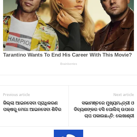
Previous article
Next article
ଜିଲ୍ଲା ଆଇନସେବା ପ୍ରାଧିକରଣ
ସଭାମଞ୍ଚରେ ମୁଖ୍ୟମନ୍ତ୍ରୀ ଓ
ପକ୍ଷରୁ ମେଗା ଆଇନସେବା ଶିବିର
ଦିବ୍ୟଶଙ୍କର ବସି ପୋଲିସ୍ ଉପରେ
ଚାପ ପକାଉଛନ୍ତି: ଲେଖାଶ୍ରୀ