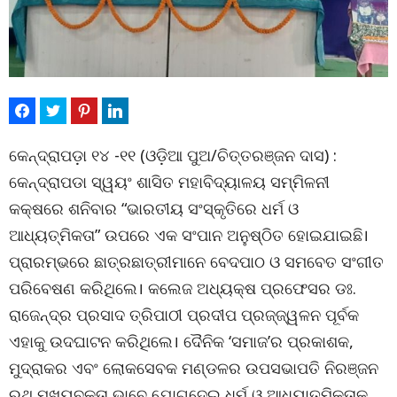
କେନ୍ଦ୍ରାପଡ଼ା ୧୪ -୧୧ (ଓଡ଼ିଆ ପୁଅ/ଚିତ୍ତରଞ୍ଜନ ଦାସ) :
କେନ୍ଦ୍ରାପଡା ସ୍ୱୟଂ ଶାସିତ ମହାବିଦ୍ୟାଳୟ ସମ୍ମିଳନୀ
କକ୍ଷରେ ଶନିବାର “ଭାରତୀୟ ସଂସ୍କୃତିରେ ଧର୍ମ ଓ
ଆଧ୍ୟତ୍ମିକତା” ଉପରେ ଏକ ସଂପାନ ଅନୁଷ୍ଠିତ ହୋଇଯାଇଛି।
ପ୍ରାରମ୍ଭରେ ଛାତ୍ରଛାତ୍ରୀମାନେ ବେଦପାଠ ଓ ସମବେତ ସଂଗୀତ
ପରିବେଷଣ କରିଥିଲେ। କଲେଜ ଅଧ୍ୟକ୍ଷ ପ୍ରଫେସର ଡଃ.
ରାଜେନ୍ଦ୍ର ପ୍ରସାଦ ତ୍ରିପାଠୀ ପ୍ରଦୀପ ପ୍ରଜ୍ଜ୍ୱଳନ ପୂର୍ବକ
ଏହାକୁ ଉଦଘାଟନ କରିଥିଲେ। ଦୈନିକ ‘ସମାଜ’ର ପ୍ରକାଶକ,
ମୁଦ୍ରାକର ଏବଂ ଲୋକସେବକ ମଣ୍ଡଳର ଉପସଭାପତି ନିରଞ୍ଜନ
ରଥ ମୁଖ୍ୟବକ୍ତା ଭାବେ ଯୋଗଦେଇ ଧର୍ମ ଓ ଆଧ୍ୟାତ୍ମିକତାକୁ