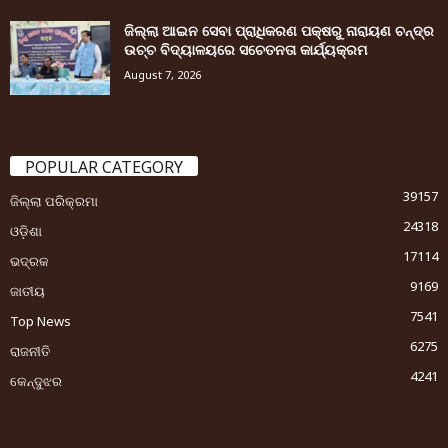
ଜିଲ୍ଲା ଆଇନ ସେବା ପ୍ରାଧିକରଣ ପକ୍ଷରୁ ନାରାୟଣ ଚନ୍ଦ୍ର
ଉଚ୍ଚ ବିଦ୍ୟାଳୟରେ ସଚେତନତା କାର୍ଯ୍ୟକ୍ରମ
August 7, 2026
POPULAR CATEGORY
39157
ଜିଲ୍ଲା ପରିକ୍ରମା
24318
ଓଡ଼ିଶା
17114
ଭଦ୍ରକ
9169
ଜାତୀୟ
7541
Top News
6275
ରାଜନୀତି
4241
କେନ୍ଦୁଝର