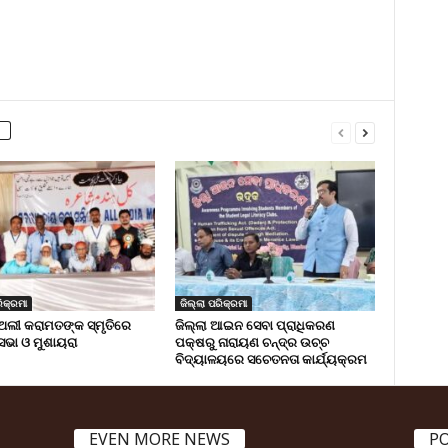
ିକ୍ରମା
ଜିଲ୍ଲା ପରିକ୍ରମା
ଅଲୀ କରାମତଙ୍କ ସ୍ମୃତିରେ
ଜିଲ୍ଲା ଆଇନ ସେବା ପ୍ରାଧିକରଣ
 ସଭା ଓ ମୁଶାୟରା
ପକ୍ଷରୁ ନାରାୟଣ ଚନ୍ଦ୍ର ଉଚ୍ଚ
ବିଦ୍ୟାଳୟରେ ସଚେତନତା କାର୍ଯ୍ୟକ୍ରମ
EVEN MORE NEWS
P