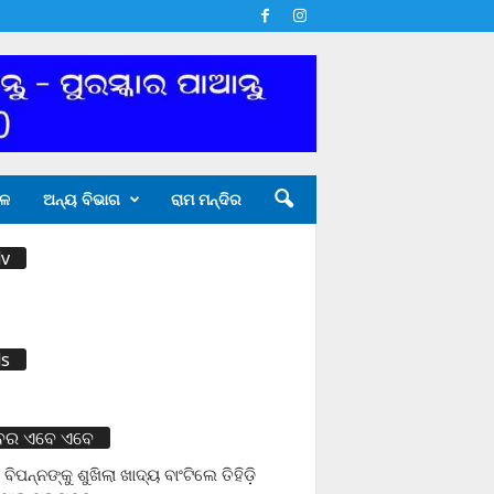
ଳ
ଅନ୍ୟ ବିଭାଗ
ରାମ ମନ୍ଦିର
v
s
ବର ଏବେ ଏବେ
 ବିପନ୍ନଙ୍କୁ ଶୁଖିଲା ଖାଦ୍ୟ ବାଂଟିଲେ ତିହିଡି଼