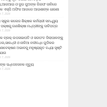
,ଆରଆଇ ଓ ଦୁଇ ପୁଅଙ୍କ ଗିରଫ ଦାବିରେ
କ ଏସ୍‌ପି ଅଫିସ ଆଗରେ ଆଇଶାଙ୍କ ଧାରଣା
 7, 2026
ା ସ୍କୁଲ କଲେଜ ଶିକ୍ଷକ କର୍ମଚାରୀ ସମନ୍ୱୟ
 ପକ୍ଷରୁ ଗଣଶିକ୍ଷା ମନ୍ତ୍ରୀଙ୍କୁ ଦାବିପତ୍ର
 7, 2026
କ ବ୍ଲକ୍ ଉପସଭାପତି ଓ ସରପଂଚ ଜିଲାପାଳଙ୍କୁ
ଲେ,ସାଳନ୍ଦୀ ଓ ନାଳିଆ ନଦୀବନ୍ଧ ଗୁଡିକର
ଣାବେକ୍ଷଣ ଅଭାବରୁ ମନୁଷ୍ୟକୃତ ବନ୍ୟା ସୃଷ୍ଟି
ଯୋଗ
 7, 2026
ଙ୍କ ସନ୍ଦେହଜନକ ମୃତ୍ୟୁ
 7, 2026