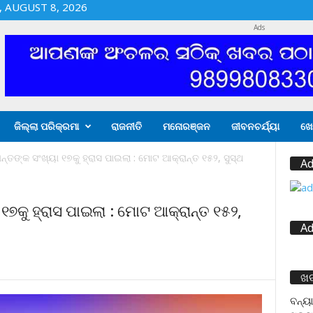
 AUGUST 8, 2026
Ads
ଜିଲ୍ଲା ପରିକ୍ରମା
ରାଜନୀତି
ମନୋରଞ୍ଜନ
ଜୀବନଚର୍ଯ୍ୟା
ଖେ
ତଙ୍କ ସଂଖ୍ୟା ୧୭କୁ ହ୍ରାସ ପାଇଲା : ମୋଟ ଆକ୍ରାନ୍ତ ୧୫୨, ସୁସ୍ଥ
Ad
୧୭କୁ ହ୍ରାସ ପାଇଲା : ମୋଟ ଆକ୍ରାନ୍ତ ୧୫୨,
Ad
ଖ
ବନ୍ୟା