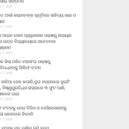
ସାଇ ସଙ୍ଗଠନ
 7, 2026
ତ ଅଲୀ କରାମତଙ୍କ ସ୍ମୃତିରେ ସାହିତ୍ୟ ସଭା ଓ
ୟରା
 7, 2026
ଲା ଆଇନ ସେବା ପ୍ରାଧିକରଣ ପକ୍ଷରୁ ନାରାୟଣ
୍ର ଉଚ୍ଚ ବିଦ୍ୟାଳୟରେ ସଚେତନତା
୍ୟକ୍ରମ
 7, 2026
କ ଜିଲା ଦଳିତ ମହାସଂଘ ପକ୍ଷରୁ
ାବିପନ୍ନଙ୍କୁ ରିଲିଫ ବଂଟନ
 7, 2026
ା ନାଳିଆ ରେବ କପାଳି,ଦୁଇ ସପ୍ତାହରେ ଦୁଇଟି
, ବିଷ୍ଣୁପୁରବିନ୍ଧା ରାସ୍ତାରେ ୩ ଫୁଟ ପାଣି,
ାଳରେ ଘାଇ
 7, 2026
ଫ ବଂଟନକୁ ନେଇ ବିଡିଓ ଓ ତହସିଲଦାରଙ୍କୁ
ଲା ଧାମନଗର ବିଜେଡି
 7, 2026
 ମା’ଙ୍କୁ ମୃତ ଦର୍ଶାଇ ଜମି ହଡ଼ପ