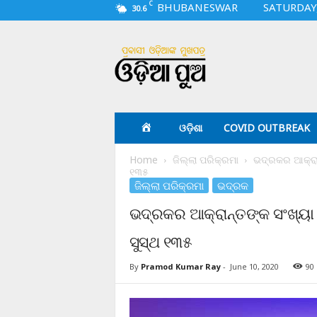
C
BHUBANESWAR
SATURDAY,
30.6
O
d
i
a
p
u
a
ଓଡ଼ିଶା
COVID OUTBREAK
.
c
Home
ଜିଲ୍ଲା ପରିକ୍ରମା
ଭଦ୍ରକର ଆକ୍ରାନ୍
o
୧୩୫
m
ଜିଲ୍ଲା ପରିକ୍ରମା
ଭଦ୍ରକ
ଭଦ୍ରକର ଆକ୍ରାନ୍ତଙ୍କ ସଂଖ୍ୟା 
ସୁସ୍ଥ ୧୩୫
By
Pramod Kumar Ray
-
June 10, 2020
90