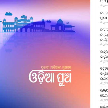
ସତ୍ୟ
August
କରାମ
ମୁଶା
August
ଜିଲ୍
ଚନ୍ଦ
କାର୍ଯ
August
ଭଦ୍ର
ବନ୍ୟ
August
ବଢ଼ିଲ
ବନ୍ୟା
ଇଟାପ
August
ରିଲି
ଘେରି
August
ଜୀବିତ