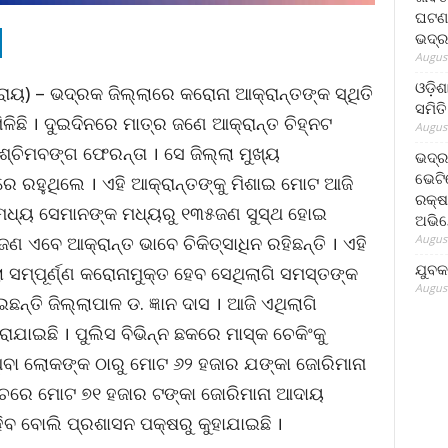
ଘଟଣା
ଭଦ୍ର
August
ଓଡ଼ିଶ
 ରାୟ) – ଭଦ୍ରକ ଜିଲ୍ଲାରେ କରୋନା ଆକ୍ରାନ୍ତଙ୍କ ସ୍ଥିତି
ସମିତି
ିଛି । ଦୁଇଦିନରେ ମାତ୍ର ଜଣେ ଆକ୍ରାନ୍ତ ଚିହ୍ନଟ
August
୍ଚିମବଙ୍ଗ ଫେରନ୍ତା । ସେ ଜିଲ୍ଲା ମୁଖ୍ୟ
ଭଦ୍ର
ଭେଟି
ରହୁଥିଲେ । ଏହି ଆକ୍ରାନ୍ତଙ୍କୁ ମିଶାଇ ମୋଟ ଆଜି
ରକ୍ଷ
 ମଧ୍ୟ ସେମାନଙ୍କ ମଧ୍ୟରୁ ୧୩୫ଜଣ ସୁସ୍ଥ ହୋଇ
ଅଭି
August
ଣ ଏବେ ଆକ୍ରାନ୍ତ ଭାବେ ଚିକିତ୍ସାଧିନ ରହିଛନ୍ତି । ଏହି
ଯୁବକ
ଲା ସମ୍ପୂର୍ଣ୍ଣ କରୋନାମୁକ୍ତ ହେବ ସେଥିଲାଗି ସମସ୍ତଙ୍କ
August
ତି ଜିଲ୍ଲାପାଳ ଡ. ଜ୍ଞାନ ଦାସ । ଆଜି ଏଥିଲାଗି
ଯାଇଛି । ପୁଲିସ ବିଭିନ୍ନ ଛକରେ ମାସ୍କ ଚେକିଂକୁ
ନ ଥିବା ଲୋକଙ୍କ ଠାରୁ ମୋଟ ୬୨ ହଜାର ଯଙ୍କା ଜୋରିମାନା
୍ଚରେ ମୋଟ ୭୧ ହଜାର ଟଙ୍କା ଜୋରିମାନା ଆଦାୟ
ିବ ବୋଲି ପ୍ରଶାସନ ପକ୍ଷରୁ କୁହାଯାଇଛି ।