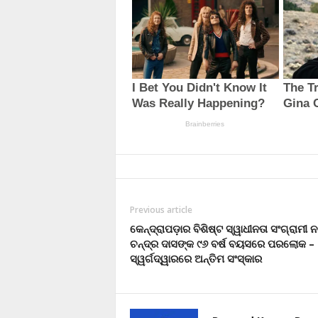
Previous article
କେନ୍ଦ୍ରାପଡ଼ାର ବିଶିଷ୍ଟ ସ୍ୱାଧୀନତା ସଂଗ୍ରାମୀ 
ଚନ୍ଦ୍ର ଦାସଙ୍କ ୯୬ ବର୍ଷ ବୟସରେ ପରଲୋକ –
ସ୍ୱର୍ଗଦ୍ୱାରରେ ଅନ୍ତିମ ସଂସ୍କାର