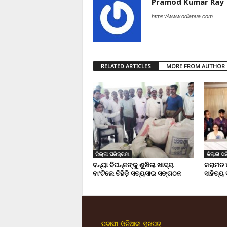
Pramod Kumar Ray
https://www.odiapua.com
RELATED ARTICLES
MORE FROM AUTHOR
ଜିଲ୍ଲା ପରିକ୍ରମା
ଜିଲ୍ଲା ପର
ବନ୍ୟା ବିପନ୍ନଙ୍କୁ ଶୁଖିଲା ଖାଦ୍ୟ
କରାମତ 
ବାଂଟିଲେ ତିହିଡି଼ ସତ୍ୟସାଇ ସଙ୍ଗଠନ
ସାହିତ୍ୟ