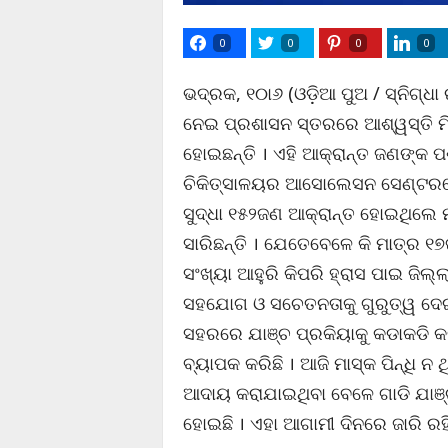
0
0
0
0
ଭଦ୍ରକ, ୧୦ା୬ (ଓଡ଼ିଆ ପୁଅ / ସ୍ନିଗ୍ଧା
ନେଇ ପ୍ରଶାସନ ସ୍ତରରେ ଆଶ୍ୱସ୍ତି ମିଳ
ହୋଇଛନ୍ତି । ଏହି ଆକ୍ରାନ୍ତ ଜଣଙ୍କ ପଶ
ଚିକିତ୍ସାଳୟର ଆସୋଲେସନ ସେଣ୍ଟରରେ 
ସୁଦ୍ଧା ୧୫୨ଜଣ ଆକ୍ରାନ୍ତ ହୋଇଥିଲେ
ସାରିଛନ୍ତି । ଯେତେବେଳେ କି ମାତ୍ର ୧୭ଜ
ସଂଖ୍ୟା ଆହୁରି କିପରି ହ୍ରାସ ପାଇ ଜିଲ୍
ସହଯୋଗ ଓ ସଚେତନତାକୁ ଗୁରୁତ୍ୱ ଦେଇଛନ୍
ସହରରେ ଯାଞ୍ଚ ପ୍ରକିୟାକୁ କଡାକଡି କରା
ବ୍ୟାପକ କରିଛି । ଆଜି ମାସ୍କ ପିନ୍ଧି 
ଆଦାୟ କରାଯାଇଥିବା ବେଳେ ଗାଡି ଯାଞ
ହୋଇଛି । ଏହା ଆଗାମୀ ଦିନରେ ଜାରି ରହ