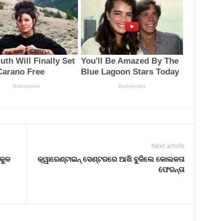
Next article
ନକୁଳ
କ୍ୱାରେଣ୍ଟାଇନ୍ ସେଣ୍ଟରରେ ଆଖି ବୁଜିଲେ କୋଲକତା
ଫେରନ୍ତା