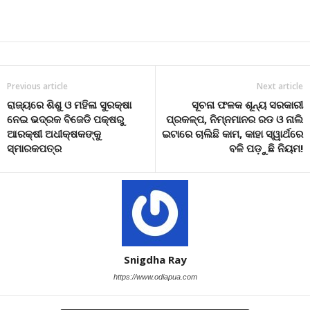
Previous article
Next article
ରାଜ୍ୟରେ ଶିଶୁ ଓ ମହିଳା ସୁରକ୍ଷା
ସୂଚନା ଫଳକ ଶୂନ୍ୟ ସରକାରୀ
ନେଇ ଭଦ୍ରକ ବିଜେଡି ପକ୍ଷରୁ
ପ୍ରକଳ୍ପ, ନିମ୍ନମାନର ରଡ ଓ ନାଲି
ଆରକ୍ଷୀ ଅଧୀକ୍ଷକଙ୍କୁ
ଇଟାରେ ଚାଲିଛି କାମ, କାହା ସ୍ୱାର୍ଥରେ
ସ୍ମାରକପତ୍ର
ବଳି ପଡ଼ୁଛି ନିୟମ!
Snigdha Ray
https://www.odiapua.com