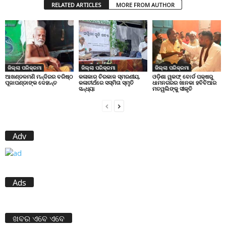
RELATED ARTICLES
MORE FROM AUTHOR
ଜିଲ୍ଲା ପରିକ୍ରମା
ଜିଲ୍ଲା ପରିକ୍ରମା
ଜିଲ୍ଲା ପରିକ୍ରମା
ଆଖଣ୍ଡଳମଣି ମନ୍ଦିରର ବରିଷ୍ଠ
କଳାକାର ଚିରକାଳ ସ୍ମରଣୀୟ,
ଓଡ଼ିଶା ୱକଫ୍ ବୋର୍ଡ ପକ୍ଷରୁ
ପୂଜାପଣ୍ଡାଙ୍କ ଦେହାନ୍ତ
କଳାତୀର୍ଥରେ ସସ୍ମିତା ସ୍ମୃତି
ଧାମନଗରର ଖାନକା ହବିବିଆର
ସନ୍ଧ୍ୟା
ମତୱଲିଙ୍କୁ ସୀକୃତି
Adv
Ads
ଖବର ଏବେ ଏବେ