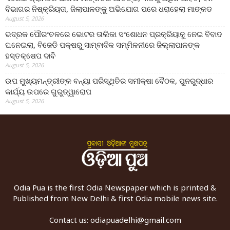
ବିଭାଗର ନିଷ୍କ୍ରିୟତା, ଜିଲାପାଳଙ୍କୁ ଅଭିଯୋଗ ପରେ ଧରାହେଲା ମାଙ୍କଡ
August 5, 2026
ଭଦ୍ରକ ପୌରଂଚଳରେ ଭୋଟର ତାଲିକା ସଂଶୋଧନ ପ୍ରକ୍ରିୟାକୁ ନେଇ ବିବାଦ
ଘନେଇଲା, ବିଜେଡି ପକ୍ଷରୁ ସାମ୍ବାଦିକ ସମ୍ମିଳନୀରେ ଜିଲ୍ଲାପାଳଙ୍କ
ହସ୍ତକ୍ଷେପ ଦାବି
August 5, 2026
ଉପ ମୁଖ୍ୟମନ୍ତ୍ରୀଙ୍କ ବନ୍ୟା ପରିସ୍ଥିତିର ସମୀକ୍ଷା ବୈଠକ, ପୁନରୁଦ୍ଧାର
କାର୍ଯ୍ୟ ଉପରେ ଗୁରୁତ୍ୱାରୋପ
August 5, 2026
Odia Pua is the first Odia Newspaper which is printed &
Published from New Delhi & first Odia mobile news site.
Contact us:
odiapuadelhi@gmail.com