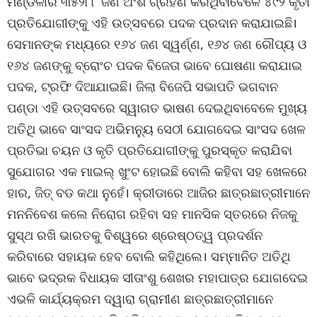
ମଣ୍ଡଳୀର ୩୫୨୮୮ ଜଣ ଅଂଶ ଗ୍ରହଣ କରିଥିବାବେଳେ ୪୯୨ କୃତୀ
ପ୍ରତିଯୋଗୀଙ୍କୁ ଏହି ଉତ୍ସବରେ ପଦକ ପ୍ରଦାନ କରାଯାଇଛି।
ସେମାନଙ୍କ ମଧ୍ୟରେ ୧୬୪ ଜଣ ସ୍ୱର୍ଣ୍ଣ, ୧୬୪ ଜଣ ରୌପ୍ୟ ଓ
୧୬୪ ଜଣଙ୍କୁ ବ୍ରୋଂଚ ପଦକ ବିଜେତା ଭାବେ ଘୋଷଣା କରାଯାଇ
ପଦକ, ଟ୍ରଫି ଦିଆଯାଇଛି। ଜିଲା ବିଜେପି ସଭାପତି ଭଗବାନ
ପଣ୍ଡା ଏହି ଉତ୍ସବରେ ସ୍ୱାଗତ ଭାଷଣ ଦେଇଥିବାବେଳେ ମୁଖ୍ୟ
ଅତିଥି ଭାବେ ସାଂସଦ ଅଭିମନ୍ୟୁ ସେଠୀ ଯୋଗଦେଇ ସାଂସଦ ଖେଳ
ପ୍ରତିଭା ଚୟନ ଓ କୃତି ପ୍ରତିଯୋଗୀଙ୍କୁ ପୁରସ୍କୃତ କରାଯିବା
ସୁଯୋଗର ଏକ ମାଇଲ୍ ଖୁଂଟ ହୋଇଛି ବୋଲି କହିବା ସହ ଖେଳରେ
ହାର, ଜିତ୍ ବଡ କଥା ନୁହେଁ। କ୍ରୀଡାରେ ଆଜିର ଛାତ୍ରଛାତ୍ରୀମାନେ
ମନନିବେଶ କଲେ ନିରୋଗ ରହିବା ସହ ମାନସିକ ସ୍ତରରେ ନିଜକୁ
ସୁସ୍ଥ ରଖି ଭାରତକୁ ବିଶ୍ୱରେ ଶ୍ରେଷ୍ଠତ୍ୱ ପ୍ରଦର୍ଶନ
କରିବାରେ ସହାୟକ ହେବ ବୋଲି କହିଥିଲେ। ସମ୍ମାନିତ ଅତିଥି
ଭାବେ ଭଦ୍ରକ ବିଧାୟକ ସୀତାଂଶୁ ଶେଖର ମହାପାତ୍ର ଯୋଗଦେଇ
ଏଭଳି କାର୍ଯ୍ୟକ୍ରମ ଦ୍ୱାରା ଗ୍ରାମୀଣ ଛାତ୍ରଛାତ୍ରୀମାନେ