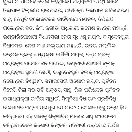
ସୁଯୋଗ ପାଇବେ ବୋଲି କହିଥିଲେ। ଅନ୍ୟତମ ଅତିଥି ଭାବେ
ଜିଲାପାଳ ଦିଲ୍ଲୀପ ରାଉତରାୟ, ଅତିରିକ୍ତ ଜିଲାପାଳ ରବିନାରାୟଣ
ସାହୁ, ଡେପୁଟି କଲେକ୍ଟକର କାର୍ତିକନାଥ ମଣ୍ଡଳ, ଡିପିଇଓ
ରାଜେନ୍ଦ୍ର ଦତ, ଜିଲା କ୍ରୀଡା ଅଧିକାରୀ ରମେଶ ଚନ୍ଦ୍ର ମହାନ୍ତି,
ଭଣ୍ଡାରିପୋଖରୀ ବିଧାନସଭା ନେତା ସୁଧାଂଶୁ ନାୟକ, ବାସୁଦେବପୁର
ବିଧାନସଭା ନେତା ବାଣୀକଲ୍ୟାଣ ମହାନ୍ତି, ଉଦୟ ମଲ୍ଲିକ,
ଭଦ୍ରକ ବ୍ଲକ୍ ଅଧ୍ୟକ୍ଷା ଉର୍ମିର୍ଳା ନାୟକ, ବନ୍ତ ବ୍ଲକ୍
ଅଧ୍ୟକ୍ଷ ମନୋରଂଜନ ଘଡେଇ, ଭଣ୍ଡାରିପୋଖରୀ ବ୍ଲକ୍
ଅଧ୍ୟକ୍ଷା ସୁମତୀ ସେଠୀ, ବାସୁଦେବପୁର ବ୍ଲକ୍ ଅଧ୍ୟକ୍ଷ
ନଗେନ୍ଦ୍ର ବିଶ୍ୱାଳ, ସମାଜସେବୀ ଅଶୋକ ନାୟକ, ପୂର୍ବତନ
ବିଜେପି ଜିଲା ସଭାପତି ଅକ୍ଷୟ ସାହୁ, ଜିଲା ପରିଷଦର ପୂର୍ବତନ
ଉପାଧ୍ୟକ୍ଷା ରଂଜିତା ସ୍ୱାଇଁ, ସିମୁଳିଆ ବିଧାୟକ ପ୍ରତିନିଧି
ନୀଳମାଧବ ପଣ୍ଡା ପ୍ରମୁଖ ଯୋଗଦେଇ ଖେଳାଳୀଙ୍କୁ ଉତ୍ସାହିତ
କରିଥିଲେ। ଏହି ସଭାକୁ ଶିକ୍ଷାବିତ୍ ମନୋଜ ସାହୁ ସଂଯୋଜନା
କରିଥିବାବେଳେ କିଶୋର କିଙ୍କର ପଢିହାରୀ ଧନ୍ୟବାଦ ଅର୍ପଣ