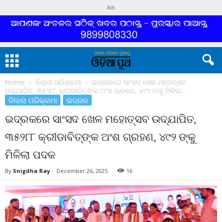
Ads
Home
ଜିଲ୍ଲା ପରିକ୍ରମା
ଭଦ୍ରକରେ ସାଂସଦ ଖେଳ ମହୋତ୍ସବ
ଉଦ୍‌ଯାପିତ, ୩୫୨୮୮ କ୍ରୀଡାବିତ୍‌ଙ୍କ ଅଂଶ ଗ୍ରହଣ, ୪୯୨ ଙ୍କୁ ମିଳିଲା...
ଜିଲ୍ଲା ପରିକ୍ରମା
ଭଦ୍ରକ
ଭଦ୍ରକରେ ସାଂସଦ ଖେଳ ମହୋତ୍ସବ ଉଦ୍‌ଯାପିତ,
୩୫୨୮୮ କ୍ରୀଡାବିତ୍‌ଙ୍କ ଅଂଶ ଗ୍ରହଣ, ୪୯୨ ଙ୍କୁ
ମିଳିଲା ପଦକ
By
Snigdha Ray
-
December 26, 2025
16