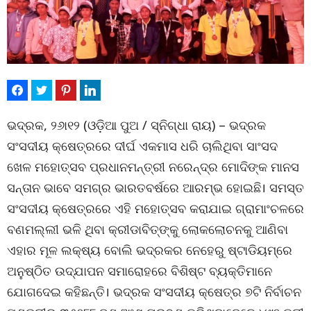
ଭଦ୍ରକ, ୨୬ା୧୨ (ଓଡ଼ିଆ ପୁଅ / ସ୍ନିଗ୍ଧା ରାୟ) – ଭଦ୍ରକ
ସଂସଦୀୟ କ୍ଷେତ୍ରରେ ଦୀର୍ଘ ଏକମାସ ଧରି ଚାଲିଥିବା ସାଂସଦ
ଖେଳ ମହୋତ୍ସବ ପ୍ରଧାନମନ୍ତ୍ରୀ ନରେନ୍ଦ୍ର ମୋଦିଙ୍କ ମାନସ
ସନ୍ତାନ ଭାବେ ସମଗ୍ର ଭାରତବର୍ଷରେ ଆରମ୍ଭ ହୋଇଛି। ସମସ୍ତ
ସଂସଦୀୟ କ୍ଷେତ୍ରରେ ଏହି ମହୋତ୍ସବ କରାଯାଇ ଗ୍ରାମାଂଚଳରେ
ବଣମଲ୍ଲୀ ଭଳି ଥିବା କ୍ରୀଡାବିତ୍‌ଙ୍କୁ ଲୋକଲୋଚନକୁ ଆଣିବା
ଏହାର ମୂଳ ଲକ୍ଷ୍ୟ ବୋଲି ଭଦ୍ରକର ନେହେରୁ ଷ୍ଟାଡିୟମ୍‌ରେ
ଅନୁଷ୍ଠିତ ଉଦ୍‌ଯାପନ ସମାରୋହରେ ବିଶିଷ୍ଟ ବ୍ୟକ୍ତିମାନେ
ଯୋଗଦେଇ କହିଛନ୍ତି। ଭଦ୍ରକ ସଂସଦୀୟ କ୍ଷେତ୍ର ୭ଟି ନିର୍ବାଚନ