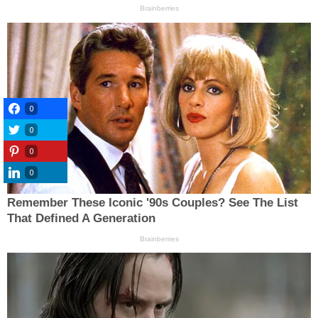
0
0
0
0