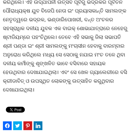
କରିଥିଲେ। ଏହି ଉଦ୍‌ଯାପନୀ ଉତ୍ସବ ପୂର୍ବରୁ ଭଦ୍ରକର ପୂର୍ବତନ
ପୌରାଧ୍ୟକ୍ଷ ଯୁବ ବିଜେପି ନେତା ଇଂ ପ୍ରୟାସକାନ୍ତି ସାମଲଙ୍କ
ନେତୃତ୍ୱରେ ଭଦ୍ରକ, ଭଣ୍ଡାରିପୋଖରୀ, ବନ୍ତ ଅଂଚଳର
ସହସ୍ରାଧିକ ଦଳୀୟ ଯୁବକ ଏକ ବାଇକ୍ ଶୋଭାଯାତ୍ରାରେ ନେହେରୁ
ଷ୍ଟାଡିୟମ୍‌ରେ ପହଂଚିଥିଲେ। ତେବେ ଏହି ସଭାକୁ ଜିଲା ସଭାପତି
ଶ୍ରୀ ପଣ୍ଡା ଇଂ ଶ୍ରୀ ସାମଲଙ୍କୁ ମଂଚାସୀନ ହେବାକୁ ବାରମ୍ବାର
ଅନୁରୋଧ କରିଥିଲେ ମଧ୍ୟ ସେ ସେଠାକୁ ନଯାଇ ମଂଚ ତଳେ ଥିବା
ଦଳୀୟ କର୍ମୀଙ୍କୁ ଶୃଙ୍ଖଳିତ ଭାବେ ବସିବାରେ ସହାୟକ
ହେଉଥିବାର ଦେଖାଯାଇଥିଲା। ଏବଂ ସେ ଖେଳ ଗ୍ୟାଲେରୀରେ ବସି
କ୍ରୀଡାବିତ୍ ଓ ଉପସ୍ଥିତ ଲୋକଙ୍କୁ ଉତ୍ସାହିତ କରୁଥିବାର
ଦେଖାଯାଇଥିଲା।