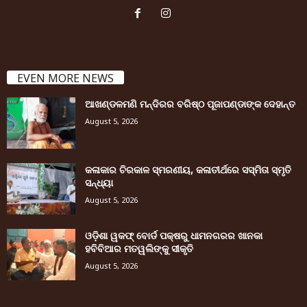
EVEN MORE NEWS
ଆଖଣ୍ଡଳମଣି ମନ୍ଦିରର ବରିଷ୍ଠ ପୂଜାପଣ୍ଡାଙ୍କ ଦେହାନ୍ତ
August 5, 2026
କଳାକାର ଚିରକାଳ ସ୍ମରଣୀୟ, କଳାତୀର୍ଥରେ ସସ୍ମିତା ସ୍ମୃତି
ସନ୍ଧ୍ୟା
August 5, 2026
ଓଡ଼ିଶା ୱକଫ୍ ବୋର୍ଡ ପକ୍ଷରୁ ଧାମନଗରର ଖାନକା
ହବିବିଆର ମତୱଲିଙ୍କୁ ସୀକୃତି
August 5, 2026