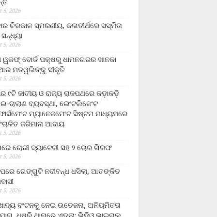
ନ୍ତ
 5, 2026
ାର ଚିରକାଳ ସ୍ମରଣୀୟ, କଳାତୀର୍ଥରେ ସସ୍ମିତା
ି ସନ୍ଧ୍ୟା
 5, 2026
ା ୱକଫ୍ ବୋର୍ଡ ପକ୍ଷରୁ ଧାମନଗରର ଖାନକା
ିଆର ମତୱଲିଙ୍କୁ ସୀକୃତି
 5, 2026
ୟର ୯ଟି ଜାତୀୟ ଓ ରାଜ୍ୟ ରାଜପଥରେ କଡ଼ାକଡ଼ି
 ଇ-ଚାଲାଣ ବ୍ୟବସ୍ଥା, ଇେଂଟଲିଜେଂଟ
ର୍ସମେଂଟ ମ୍ୟାନେଜମେଂଟ ସିଷ୍ଟମ ମାଧ୍ୟମରେ
ଂଚାଳିତ ଜରିମାନା ଆଦାୟ
 5, 2026
ାରେ ଚୋରୀ ବ୍ୟାଟେରୀ ସହ ୨ ଚୋର ଗିରଫ
 5, 2026
ାପରେ ଗେଙ୍ଗୁଟି ନଦୀବନ୍ଧ ଧସିଲା, ଆତଙ୍କିତ
ମବାସୀ
 5, 2026
ାଦ୍ୟ ବଂଟନକୁ ନେଇ ଉତେଜନା, ଅନିୟମିତତା
ୋଗ, ଧୁଷୁରି ଥାନାରେ ଏତଲା; ଭିଡିଓ ଭାଇରାଲ