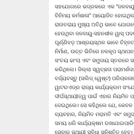
ସହଯୋଗରେ ଭଦ୍ରକରେ ଏକ “ଜଳବାୟୁ-ସ
ବିନିମୟ କର୍ମଶାଳା” ଆୟୋଜିତ ହୋଇଥିଲା
ରାଉତରାୟ ମୁଖ୍ୟ ଅତିଥି ଭାବେ ଯୋଗଦେଇ
ହେଉଥିବା ଜଳବାୟୁ-ସହନଶୀଳ ୱାସ୍ ପଦ
ଘୂର୍ଣ୍ଣିଝଡ଼ ଆଶ୍ରୟସ୍ଥଳ ଭାବେ ଚିହ୍ନ
ନିର୍ମାଣ, ଉଚ୍ଚ ଭିତିରେ ନଳକୂପ ସ୍ଥାପ
ସଂଚୟ ଢାଂଚା ଏବଂ ସମୁଦାୟ ସ୍ତରରେ ସ
କରିଥିଲେ। ଜିଲ୍ଲା ସ୍ୱଚ୍ଛତା ପରାମର୍ଶ
ବର୍ଜ୍ୟବସ୍ତୁ (ସଲିଡ୍ ୱେଷ୍ଟ) ପରିଚା
ୱାଟରଏଡ୍‌ର ରାଜ୍ୟ କାର୍ଯ୍ୟକ୍ରମ ସଂଯୋ
ଦୀର୍ଘସ୍ଥାୟୀତ୍ୱ ପାଇଁ ଏହାର ନିୟମି
ଦେଇଥିଲେ। ସେ କହିଥିଲେ ଯେ, କେବଳ ଭିତ
ବ୍ୟବହାର, ନିୟମିତ ମରାମତି ଏବଂ ସମୁ
ସମୟ ଧରି କାର୍ଯ୍ୟକ୍ଷମ ରଖାଯାଇପାରିବ
ସେବାର ସ୍ଥାୟୀ ସୁବିଧା ସୁନିଶ୍ଚିତ ହେବ