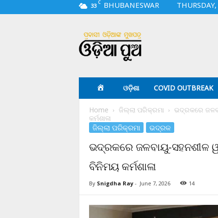
C
BHUBANESWAR
THURSDAY, 
33
O
d
i
a
p
u
a
ଓଡ଼ିଶା
COVID OUTBREAK
.
c
Home
ଜିଲ୍ଲା ପରିକ୍ରମା
ଭଦ୍ରକରେ ଜଳବା
o
କର୍ମଶାଳା
m
ଜିଲ୍ଲା ପରିକ୍ରମା
ଭଦ୍ରକ
ଭଦ୍ରକରେ ଜଳବାୟୁ-ସହନଶୀଳ ୱା
ବିନିମୟ କର୍ମଶାଳା
By
Snigdha Ray
-
June 7, 2026
14