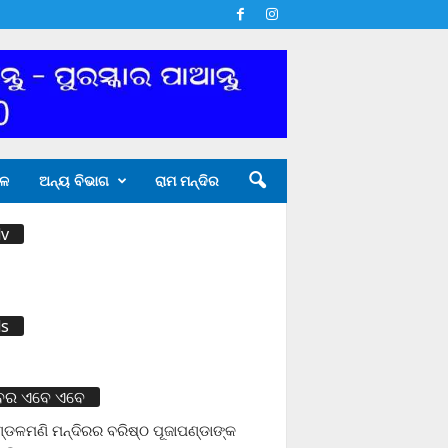
ଳ
ଅନ୍ୟ ବିଭାଗ
ରାମ ମନ୍ଦିର
v
s
ବର ଏବେ ଏବେ
ଡଳମଣି ମନ୍ଦିରର ବରିଷ୍ଠ ପୂଜାପଣ୍ଡାଙ୍କ