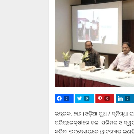
0
0
0
0
ଭଦ୍ରକ, ୭ା୬ (ଓଡ଼ିଆ ପୁଅ / ସ୍ନିଗ୍ଧା ରା
ପରିପ୍ରେକ୍ଷୀରେ ଜଳ, ପରିମଳ ଓ ସ୍ୱଚ୍ଛ
କରିବା ଉଦ୍ଦେଶ୍ୟରେ ୱାଟରଏଡ୍ ଇଣ୍ଡି