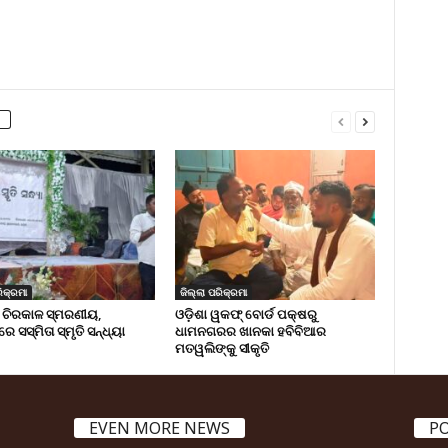
ିକ୍ରମା
ଜିଲ୍ଲା ପରିକ୍ରମା
 ଚିରକାଳ ସ୍ମରଣୀୟ,
ଓଡ଼ିଶା ୱକଫ୍ ବୋର୍ଡ ପକ୍ଷରୁ
ରେ ସସ୍ମିତା ସ୍ମୃତି ସନ୍ଧ୍ୟା
ଧାମନଗରର ଖାନକା ହବିବିଆର
ମତୱଲିଙ୍କୁ ସୀକୃତି
EVEN MORE NEWS
P