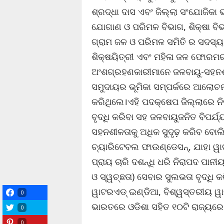
ଶ୍ରଦ୍ଧା ଦାସ ଏବଂ ଜିଲ୍ଲା ସଂଯୋଜିକା ଭ
ଯୋଗାଣ ଓ ପରିମଳ ବିଭାଗ, ଶିକ୍ଷା ବି
ଗ୍ରାମ ଜଳ ଓ ପରିମଳ ସମିତି ର ସଦସ୍ୟ,
ଶିକ୍ଷୟିତ୍ରୀ ଏବଂ ମହିଳା ଜଳ ଫୋର
ଅଂଶଗ୍ରହଣକାରୀମାନେ ଜଳବାୟୁ-ସହନଶୀ
ସମୁଦାୟର ଭୂମିକା ସମ୍ପର୍କରେ ଆଲୋଚନା କ
କରିଥିଲେ।ଏହି ପଦକ୍ଷେପ ଜିଲ୍ଲାରେ ନ
ବୃଦ୍ଧି କରିବା ସହ ଜଳବାୟୁଜନିତ ବିପର
ସହନଶୀଳତାକୁ ଅଧିକ ସୁଦୃଢ଼ କରିବ ବୋଲ
ଚ୍ୟାରିଟେବଲ ଫାଉଣ୍ଡେସନ୍‌, ଯାହା ୱା
ପ୍ରାୟ ଚାରି ଦଶନ୍ଧି ଧରି ନିରାପଦ ପା
ଓ ସ୍ୱଚ୍ଛତା) ସେବାର ସୁଲଭତା ବୃଦ୍ଧି 
ୱାଟରଏଡ୍ ଇଣ୍ଡିଆ, ବିଶ୍ୱସ୍ତରୀୟ ୱା
0
ଭାରତରେ ଓଡିଶା ସହିତ ୧୦ଟି ରାଜ୍ୟରେ ନ
0
0