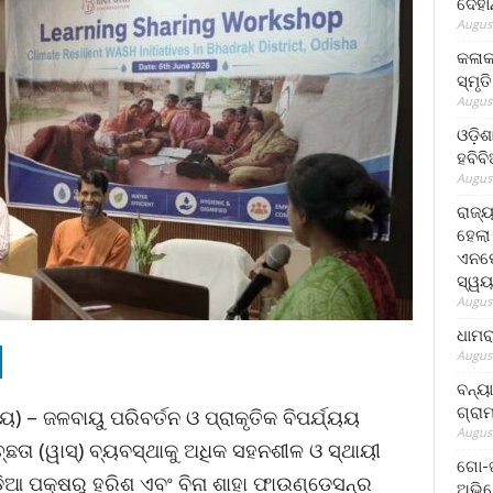
ଦେହା
August
କଳାକ
ସ୍ମୃତ
August
ଓଡ଼ିଶ
ହବିବ
August
ରାଜ୍
ହେଲା
ଏନଫୋ
ସ୍ୱୟ
August
ଧାମର
August
ବନ୍ୟ
ଗ୍ରା
ୟ) – ଜଳବାୟୁ ପରିବର୍ତନ ଓ ପ୍ରାକୃତିକ ବିପର୍ଯ୍ୟୟ
August
ତା (ୱାସ୍‌) ବ୍ୟବସ୍ଥାକୁ ଅଧିକ ସହନଶୀଳ ଓ ସ୍ଥାୟୀ
ଗୋ-ଖ
ଆ ପକ୍ଷରୁ ହରିଶ ଏବଂ ବିନା ଶାହା ଫାଉଣ୍ଡେସନ୍‌ର
ଅଭିଯ