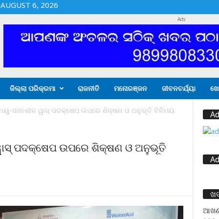
AUGUST 6, 2026
Ads
ଜିଲ୍ଲା ପରିକ୍ରମା
ରାଜନୀତି
ମନୋରଞ୍ଜନ
ଜୀବନଚର୍ଯ୍ୟା
ଖେ
ୟୁ-ସହନଶୀଳ ୱାସ୍ ପଦକ୍ଷେପ ଉପରେ ଶିକ୍ଷଣ ଓ ଅନୁଭୂତି ବିନିମୟ
Ad
ସ୍ ପଦକ୍ଷେପ ଉପରେ ଶିକ୍ଷଣ ଓ ଅନୁଭୂତି
Ad
ଖ
ଆଖଣ୍