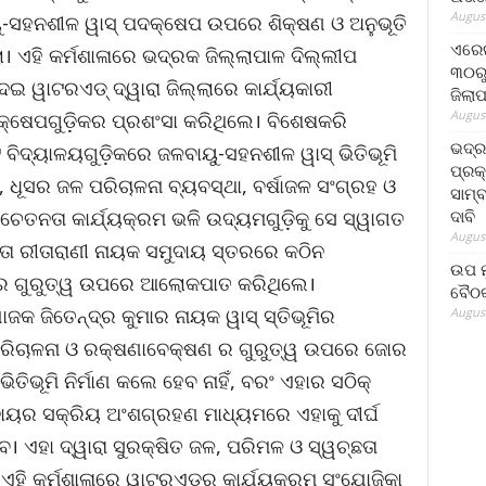
August
ହନଶୀଳ ୱାସ୍ ପଦକ୍ଷେପ ଉପରେ ଶିକ୍ଷଣ ଓ ଅନୁଭୂତି
ଏରେଇ
। ଏହି କର୍ମଶାଳାରେ ଭଦ୍ରକ ଜିଲ୍ଲାପାଳ ଦିଲ୍ଲୀପ
୩୦ରୁ
 ୱାଟରଏଡ୍ ଦ୍ୱାରା ଜିଲ୍ଲାରେ କାର୍ଯ୍ୟକାରୀ
ଜିଲା
August
କ୍ଷେପଗୁଡ଼ିକର ପ୍ରଶଂସା କରିଥିଲେ। ବିଶେଷକରି
ଭଦ୍
ଟ ବିଦ୍ୟାଳୟଗୁଡ଼ିକରେ ଜଳବାୟୁ-ସହନଶୀଳ ୱାସ୍ ଭିତିଭୂମି
ପ୍ରକ
ନ, ଧୂସର ଜଳ ପରିଚାଳନା ବ୍ୟବସ୍ଥା, ବର୍ଷାଜଳ ସଂଗ୍ରହ ଓ
ସାମ୍
ଦାବି
ଚେତନତା କାର୍ଯ୍ୟକ୍ରମ ଭଳି ଉଦ୍ୟମଗୁଡ଼ିକୁ ସେ ସ୍ୱାଗତ
August
ଦାତା ରୀତାରାଣୀ ନାୟକ ସମୁଦାୟ ସ୍ତରରେ କଠିନ
ଉପ ମୁ
ଳନାର ଗୁରୁତ୍ୱ ଉପରେ ଆଲୋକପାତ କରିଥିଲେ।
ବୈଠକ
ଜକ ଜିତେନ୍ଦ୍ର କୁମାର ନାୟକ ୱାସ୍ ସ୍ତିଭୂମିର
August
ତ ପରିଚାଳନା ଓ ରକ୍ଷଣାବେକ୍ଷଣ ର ଗୁରୁତ୍ୱ ଉପରେ ଜୋର
ିଭୂମି ନିର୍ମାଣ କଲେ ହେବ ନାହିଁ, ବରଂ ଏହାର ସଠିକ୍
ଦାୟର ସକ୍ରିୟ ଅଂଶଗ୍ରହଣ ମାଧ୍ୟମରେ ଏହାକୁ ଦୀର୍ଘ
। ଏହା ଦ୍ୱାରା ସୁରକ୍ଷିତ ଜଳ, ପରିମଳ ଓ ସ୍ୱଚ୍ଛତା
। ଏହି କର୍ମଶାଳାରେ ୱାଟରଏଡ୍‌ର କାର୍ଯ୍ୟକ୍ରମ ସଂଯୋଜିକା