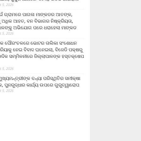
 5, 2026
ଁ ଗ୍ରାମରେ ପାଗଳା ମାଙ୍କଡର ଆତଙ୍କ,
 ଅଧିକ ଆହତ, ବନ ବିଭାଗର ନିଷ୍କ୍ରିୟତା,
ପାଳଙ୍କୁ ଅଭିଯୋଗ ପରେ ଧରାହେଲା ମାଙ୍କଡ
 5, 2026
ରକ ପୌରଂଚଳରେ ଭୋଟର ତାଲିକା ସଂଶୋଧନ
୍ରିୟାକୁ ନେଇ ବିବାଦ ଘନେଇଲା, ବିଜେଡି ପକ୍ଷରୁ
ବାଦିକ ସମ୍ମିଳନୀରେ ଜିଲ୍ଲାପାଳଙ୍କ ହସ୍ତକ୍ଷେପ
 5, 2026
ଖ୍ୟମନ୍ତ୍ରୀଙ୍କ ବନ୍ୟା ପରିସ୍ଥିତିର ସମୀକ୍ଷା
, ପୁନରୁଦ୍ଧାର କାର୍ଯ୍ୟ ଉପରେ ଗୁରୁତ୍ୱାରୋପ
 5, 2026