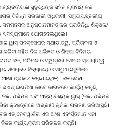
ାଗ୍ୟବତୀବାଳା ସୁବୁଦ୍ଧିଙ୍କ ସହିତ ଗ୍ରାମ୍ୟ ଜଳ
ଭାଗର ବିଭିନ୍ନ ସରକାରୀ ଅଧିକାରୀ, ସମୁଦାୟସ୍ତରୀୟ
 ସମମନସ୍କ ଅନୁଷ୍ଠାନମାନଙ୍କର ପ୍ରତିନିଧି, ଶିକ୍ଷକ/
ମର ସଦସ୍ୟମାନେ ଯୋଗଦେଇଥିଲେ।
ଳ ୱାସ୍ ପଦକ୍ଷେପର ସ୍ଥାୟୀତ୍ୱ, ପରିଚାଳନା ଓ
ରିବା ସହିତ ନିଜ ଅଭିଜ୍ଞତା ଓ ଶିକ୍ଷା ବିନିମୟ
ିରାପଦ ଜଳ, ପରିମଳ ଓ ସ୍ୱଚ୍ଛତା ସେବାର ସ୍ଥାୟୀତ୍ୱ
୍ଯ୍ୟୟ ସମୟରେ ବିଦ୍ୟାଳୟ ଓ ସମୁଦାୟଗୁଡ଼ିକର
ି ଆଶା ପ୍ରକାଶ କରାଯାଇଥିଲା। ଜଳ ସେବା
ଟରଏଡ୍ ଇଣ୍ଡିଆ ଭାବେ ଭାରତରେ କାର୍ଯ୍ୟ କରୁଛି,
ନୀୟ ଜଳ, ପରିମଳ ଏବଂ ଅତ୍ୟାବଶ୍ୟକ ୱାସ୍ (ଜଳ, ପରିମଳ
କରିବା କ୍ଷେତ୍ରରେ ଅଗ୍ରଣୀ ଭୂମିକା ଗ୍ରହଣ କରିଆସୁଛି।
ଟରଏଡ୍ ନେଟୱାର୍କର ଏକ ଅଂଶ ଏବଂର୍ସ୍ତମାନ ଏହା
ିଜର କାର୍ଯ୍ୟକ୍ରମ ପରିଚାଳନା କରୁଛି।