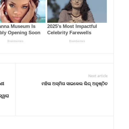
Next article
ଣୀ
ମହିଳା ଅସ୍ମିତା ସାଇକେଲ ଲିଗ୍ ଅନୁଷ୍ଠିତ
୍ୱାରା