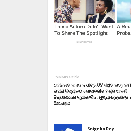
Previous article
ଧାମନଗର ବ୍ଲକ ବୟାଙ୍ଗଡିହି ସ୍ଥିତ ଉତ୍କଳମ
ଉପ୍ରା ବିଦ୍ୟାଳୟ ଗୋଦାବରୀଶ ମିଶ୍ର ଆଦର୍ଶ
ବିଦ୍ୟାଳୟରେ ରୂପାନ୍ତରିତ, ମୁଖ୍ୟମନ୍ତ୍ରୀଙ୍କ ଦ
ଶିଳାନ୍ୟାସ
Snigdha Ray