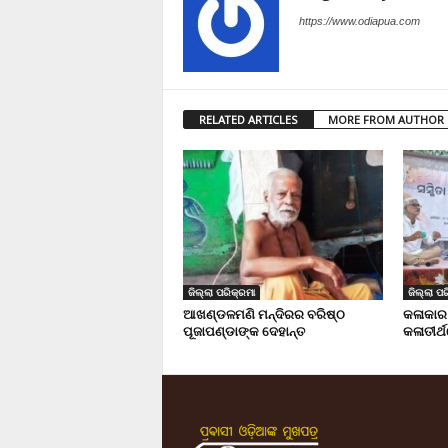
https://www.odiapua.com
RELATED ARTICLES
MORE FROM AUTHOR
ଜିଲ୍ଲା ପରିକ୍ରମା
ଜିଲ୍ଲା ପର
ଆଖଣ୍ଡଳମଣି ମନ୍ଦିରର ବରିଷ୍ଠ
କଳାକାର
ପୂଜାପଣ୍ଡାଙ୍କ ଦେହାନ୍ତ
କଳାତୀର୍ଥ