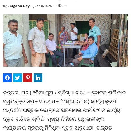
By
Snigdha Ray
-
June 8, 2026
12
ଭଦ୍ରକ, ୮ା୬ (ଓଡ଼ିଆ ପୁଅ / ସ୍ନିଗ୍ଧା ରାୟ) – ଭୋଟର ତାଲିକାର
ସ୍ୱତନ୍ତ୍ର ସଘନ ସଂଶୋଧନ (ଏସ୍‌ଆଇଆର) କାର୍ଯ୍ୟକ୍ରମ
ଅନ୍ତର୍ଗତ ଭଦ୍ରକ ଜିଲ୍ଲାରେ ପରିଗଣନା ଫର୍ମ ବଂଟନ କାର୍ଯ୍ୟ
ଦ୍ରୁତ ଗତିରେ ଚାଲିଛି। ମୁଖ୍ୟ ନିର୍ବାଚନ ଅଧିକାରୀଙ୍କ
କାର୍ଯ୍ୟାଳୟ ସୂତ୍ରରୁ ମିଳିଥିବା ସୂଚନା ଅନୁଯାୟୀ, ରାଜ୍ୟର