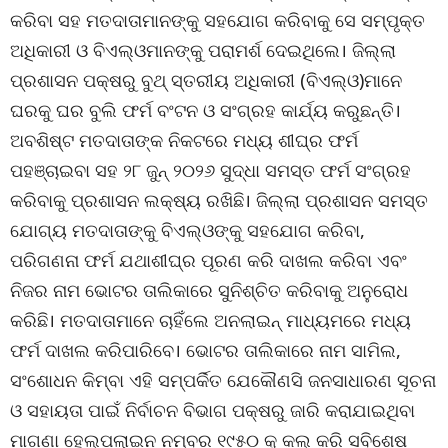
କରିବା ସହ ମତଦାତାମାନଙ୍କୁ ସହଯୋଗ କରିବାକୁ ସେ ସମ୍ପୃକ୍ତ
ଅଧିକାରୀ ଓ ବିଏଲ୍‌ଓମାନଙ୍କୁ ପରାମର୍ଶ ଦେଇଥିଲେ। ଜିଲ୍ଲା
ପ୍ରଶାସନ ପକ୍ଷରୁ ବୁଥ୍ ସ୍ତରୀୟ ଅଧିକାରୀ (ବିଏଲ୍‌ଓ)ମାନେ
ଘରକୁ ଘର ବୁଲି ଫର୍ମ ବଂଟନ ଓ ସଂଗ୍ରହ କାର୍ଯ୍ୟ କରୁଛନ୍ତି।
ଅବଶିଷ୍ଟ ମତଦାତାଙ୍କ ନିକଟରେ ମଧ୍ୟ ଶୀଘ୍ର ଫର୍ମ
ପହଞ୍ଚାଇବା ସହ ୨୮ ଜୁନ୍ ୨୦୨୬ ସୁଦ୍ଧା ସମସ୍ତ ଫର୍ମ ସଂଗ୍ରହ
କରିବାକୁ ପ୍ରଶାସନ ଲକ୍ଷ୍ୟ ରଖିଛି। ଜିଲ୍ଲା ପ୍ରଶାସନ ସମସ୍ତ
ଯୋଗ୍ୟ ମତଦାତାଙ୍କୁ ବିଏଲ୍‌ଓଙ୍କୁ ସହଯୋଗ କରିବା,
ପରିଗଣନା ଫର୍ମ ଯଥାଶୀଘ୍ର ପୂରଣ କରି ଦାଖଲ କରିବା ଏବଂ
ନିଜର ନାମ ଭୋଟର ତାଲିକାରେ ସୁନିଶ୍ଚିତ କରିବାକୁ ଅନୁରୋଧ
କରିଛି। ମତଦାତାମାନେ ଚାହିଁଲେ ଅନଲାଇନ୍ ମାଧ୍ୟମରେ ମଧ୍ୟ
ଫର୍ମ ଦାଖଲ କରିପାରିବେ। ଭୋଟର ତାଲିକାରେ ନାମ ସାମିଲ,
ସଂଶୋଧନ କିମ୍ବା ଏହି ସମ୍ପର୍କିତ ଯେକୌଣସି ଜନସାଧାରଣ ସୂଚନା
ଓ ସହାୟତା ପାଇଁ ନିର୍ବାଚନ ବିଭାଗ ପକ୍ଷରୁ ଜାରି କରାଯାଇଥିବା
ମାଗଣା ହେଲ୍ପଲାଇନ ନମ୍ବର ୧୯୫୦ କୁ କଲ୍ କରି ସବିଶେଷ