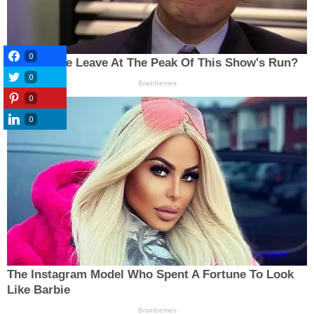
0
0
0
0