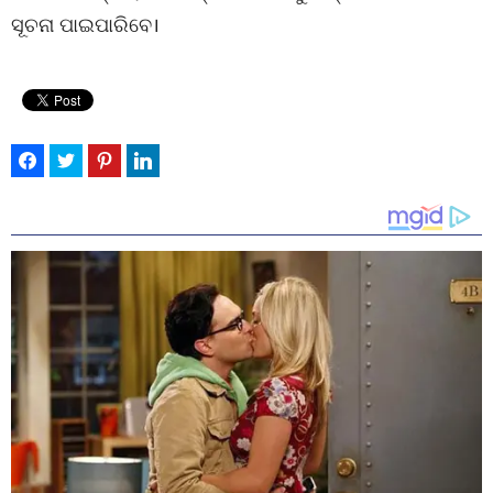
ସୂଚନା ପାଇପାରିବେ।