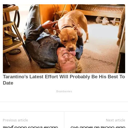
Previous article
Next article
ଆଦର୍ଶ ଭଦ୍ରକ ରେଲୱେ ଷ୍ଟେସନ
ଗାଈ ସୁରକ୍ଷା ସହ ଆଇନର ଶାସନ