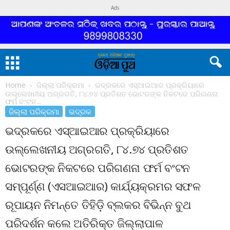
Ads
Home
ଜିଲ୍ଲା ପରିକ୍ରମା
ଭଦ୍ରକରେ ଏସ୍‌ଆଇଆର ପ୍ରକ୍ରିୟାରେ
ଉଲ୍ଲେଖନୀୟ ଅଗ୍ରଗତି, ୮୪.୭୪ ପ୍ରତିଶତ ଭୋଟରଙ୍କ ନିକଟରେ ପରିଗଣନା
ଫର୍ମ ବଂଟନ...
ଜିଲ୍ଲା ପରିକ୍ରମା
ଭଦ୍ରକ
ଭଦ୍ରକରେ ଏସ୍‌ଆଇଆର ପ୍ରକ୍ରିୟାରେ
ଉଲ୍ଲେଖନୀୟ ଅଗ୍ରଗତି, ୮୪.୭୪ ପ୍ରତିଶତ
ଭୋଟରଙ୍କ ନିକଟରେ ପରିଗଣନା ଫର୍ମ ବଂଟନ
ସମ୍ପୂର୍ଣ୍ଣ (ଏସଆଇଆର) କାର୍ଯ୍ୟକ୍ରମର ସଫଳ
ରୂପାୟନ ନିମନ୍ତେ ତିହିଡ଼ି ବ୍ଲକର ବିଭିନ୍ନ ବୁଥ
ପରିଦର୍ଶନ କଲେ ଅତିରିକ୍ତ ଜିଲ୍ଲାପାଳ