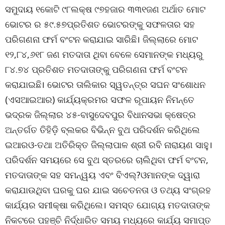
ସମୁଦାୟ ୧କୋଟି ୯୮ଲକ୍ଷ ୯୭ହଜାର ୩୩୧ଜଣ ଅର୍ଥାତ ମୋଟ
ଭୋଟର ର ୫୯.୫୭ପ୍ରତିଶତ ଭୋଟରଙ୍କୁ ସଫଳତାର ସହ
ପରିଗଣନା ଫର୍ମ ବଂଟନ କରାଯାଇ ସାରିଛି। ଜିଲ୍ଲାରେ ମୋଟ
୧୨,୮୪,୬୧୮ ଜଣ ମତଦାତା ଥିବା ବେଳେ ସେମାନଙ୍କ ମଧ୍ୟରୁ
୮୪.୭୪ ପ୍ରତିଶତ ମତଦାତାଙ୍କୁ ପରିଗଣନା ଫର୍ମ ବଂଟନ
କରାଯାଇଛି। ଭୋଟର ତାଲିକାର ସ୍ୱତନ୍ତ୍ର ସଘନ ସଂଶୋଧନ
(ଏସଆଇଆର) କାର୍ଯ୍ୟକ୍ରମର ସଫଳ ରୂପାୟନ ନିମନ୍ତେ
ଭଦ୍ରକ ଜିଲ୍ଲାର ୪୫-ବାସୁଦେବପୁର ବିଧାନସଭା କ୍ଷେତ୍ର
ଅନ୍ତର୍ଗତ ତିହିଡ଼ି ବ୍ଲକର ବିଭିନ୍ନ ବୁଥ ପରିଦର୍ଶନ କରିଥିଲେ
ଇଆରଓ-ତଥା ଅତିରିକ୍ତ ଜିଲ୍ଲାପାଳ ଶ୍ରୀ ରବି ନାରାୟଣ ସାହୁ।
ପରିଦର୍ଶନ ସମୟରେ ସେ ବୁଥ ସ୍ତରରେ ଚାଲିଥିବା ଫର୍ମ ବଂଟନ,
ମତଦାତାଙ୍କ ସହ ସମନ୍ୱୟ ଏବଂ ବିଏଲ୍‌?ଓମାନଙ୍କ ଦ୍ୱାରା
କରାଯାଉଥିବା ଘରକୁ ଘର ଯାଇ ସଚେତନତା ଓ ତଥ୍ୟ ସଂଗ୍ରହ
କାର୍ଯ୍ୟର ସମୀକ୍ଷା କରିଥିଲେ। ସମସ୍ତ ଯୋଗ୍ୟ ମତଦାତାଙ୍କ
ନିକଟରେ ପହଞ୍ଚି ନିର୍ଦ୍ଧାରିତ ସମୟ ମଧ୍ୟରେ କାର୍ଯ୍ୟ ସମାପ୍ତ