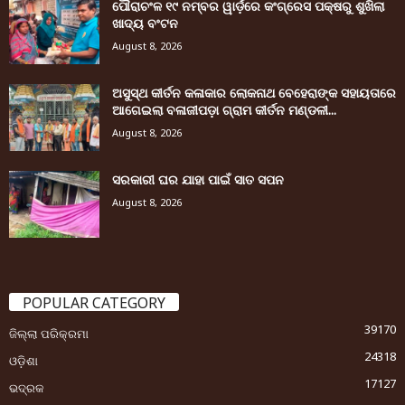
ପୌରାଚଂଳ ୧୯ ନମ୍ବର ୱାର୍ଡ଼ରେ କଂଗ୍ରେସ ପକ୍ଷରୁ ଶୁଖିଲା
ଖାଦ୍ୟ ବଂଟନ
August 8, 2026
ଅସୁସ୍ଥ କୀର୍ତନ କଳାକାର ଲୋକନାଥ ବେହେରାଙ୍କ ସହାୟତାରେ
ଆଗେଇଲା ବଳାଜୀପଡ଼ା ଗ୍ରାମ କୀର୍ତନ ମଣ୍ଡଳୀ...
August 8, 2026
ସରକାରୀ ଘର ଯାହା ପାଇଁ ସାତ ସପନ
August 8, 2026
POPULAR CATEGORY
39170
ଜିଲ୍ଲା ପରିକ୍ରମା
24318
ଓଡ଼ିଶା
17127
ଭଦ୍ରକ