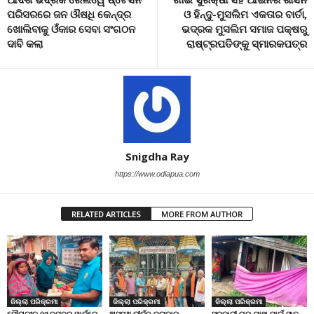
ପରିସରରେ ଜନ ଔଷଧି କେନ୍ଦ୍ର
ଓ ହିନ୍ଦୁ-ମୁସଲିମ ଏକତାର ବାର୍ତା,
ଖୋଲିବାକୁ ଓଁକାର ସେବା ସଂଗଠନ
ଭଦ୍ରକ ମୁସଲିମ ସମାଜ ପକ୍ଷରୁ
ଦାବି କଲା
ରାଷ୍ଟ୍ରପତିଙ୍କୁ ସ୍ମାରକପତ୍ର
Snigdha Ray
https://www.odiapua.com
RELATED ARTICLES
MORE FROM AUTHOR
ଜିଲ୍ଲା ପରିକ୍ରମା
ଜିଲ୍ଲା ପରିକ୍ରମା
ଜିଲ୍ଲା ପରିକ୍ରମା
ପୌରାଚଂଳ ୧୯ ନମ୍ବର ୱାର୍ଡ଼ରେ
ଅସୁସ୍ଥ କୀର୍ତନ କଳାକାର
ସରକାରୀ ଘର ଯାହା ପାଇଁ ସାତ