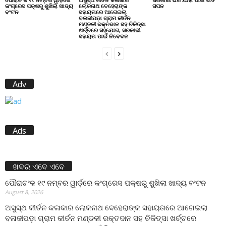
କଂଗ୍ରେସ ପକ୍ଷରୁ ଶୁଖିଲା ଖାଦ୍ୟ
ଲୋକନାଥ ବେହେରାଙ୍କ
ସପନ
ବଂଟନ
ସହାୟତାରେ ଆଗେଇଲା
ବଳାଜୀପଡ଼ା ଗ୍ରାମ କୀର୍ତନ
ମଣ୍ଡଳୀ ରକ୍ତଦାନ ସହ ଚିକିତ୍ସା
ଖର୍ଚ୍ଚରେ ସହଯୋଗ, ସରକାରୀ
ସହାୟତା ପାଇଁ ନିବେଦନ
Adv
Ads
ଖବର ଏବେ ଏବେ
ପୌରାଚଂଳ ୧୯ ନମ୍ବର ୱାର୍ଡ଼ରେ କଂଗ୍ରେସ ପକ୍ଷରୁ ଶୁଖିଲା ଖାଦ୍ୟ ବଂଟନ
August 8, 2026
ଅସୁସ୍ଥ କୀର୍ତନ କଳାକାର ଲୋକନାଥ ବେହେରାଙ୍କ ସହାୟତାରେ ଆଗେଇଲା
ବଳାଜୀପଡ଼ା ଗ୍ରାମ କୀର୍ତନ ମଣ୍ଡଳୀ ରକ୍ତଦାନ ସହ ଚିକିତ୍ସା ଖର୍ଚ୍ଚରେ