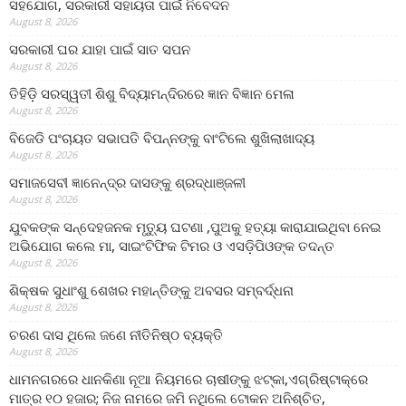
ସହଯୋଗ, ସରକାରୀ ସହାୟତା ପାଇଁ ନିବେଦନ
August 8, 2026
ସରକାରୀ ଘର ଯାହା ପାଇଁ ସାତ ସପନ
August 8, 2026
ତିହିଡି଼ ସରସ୍ୱତୀ ଶିଶୁ ବିଦ୍ୟାମନ୍ଦିରରେ ଜ୍ଞାନ ବିଜ୍ଞାନ ମେଳା
August 8, 2026
ବିଜେଡି ପଂଚାୟତ ସଭାପତି ବିପନ୍ନଙ୍କୁ ବାଂଟିଲେ ଶୁଖିଲାଖାଦ୍ୟ
August 8, 2026
ସମାଜସେବୀ ଜ୍ଞାନେନ୍ଦ୍ର ଦାସଙ୍କୁ ଶ୍ରଦ୍ଧାଞ୍ଜଳୀ
August 8, 2026
ଯୁବକଙ୍କ ସନ୍ଦେହଜନକ ମୃତ୍ୟୁ ଘଟଣା ,ପୁଅକୁ ହତ୍ୟା କାରାଯାଇଥିବା ନେଇ
ଅଭିଯୋଗ କଲେ ମା, ସାଇଂଟିଫିକ ଟିମର ଓ ଏସଡ଼ିପିଓଙ୍କ ତଦନ୍ତ
August 8, 2026
ଶିକ୍ଷକ ସୁଧାଂଶୁ ଶେଖର ମହାନ୍ତିଙ୍କୁ ଅବସର ସମ୍ବର୍ଦ୍ଧନା
August 8, 2026
ଚରଣ ଦାସ ଥିଲେ ଜଣେ ନୀତିନିଷ୍ଠ ବ୍ୟକ୍ତି
August 8, 2026
ଧାମନଗରରେ ଧାନକିଣା ନୂଆ ନିୟମରେ ଚାଷୀଙ୍କୁ ଝଟ୍‌କା,ଏଗ୍ରିଷ୍ଟାକ୍‌ରେ
ମାତ୍ର ୧୦ ହଜାର; ନିଜ ନାମରେ ଜମି ନଥିଲେ ଟୋକନ ଅନିଶ୍ଚିତ,