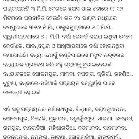
ଘଣ୍ଟାପ୍ରତି ୩ ମି.ମି. ବେଗରେ ହ୍ରାସ ପାଇ ୫ଟାରେ ୧୮.୯୬
ମିଟରରେ ପ୍ରବାହିତ ହେଉଛି। ଗତ ୨୪ ଘଣ୍ଟା ମଧ୍ୟରେ
ଚମ୍ପୁଆରେ ୩୭.୨ ମି.ମି., ଠାକୁରମୁଣ୍ଡାରେ ୫.୮ ମି.ମି.,
ସ୍ୱାମୀପାଟଣାରେ ୭.୮ ମି.ମି. ବର୍ଷା ରେକର୍ଡ କରାଯାଇଥିବା ବେଳେ
କେଉଁଝର, ଆନନ୍ଦପୁର ଓ ଆଖୁଆପଦାରେ ବର୍ଷା ହୋଇନଥିବା
ଜଣାଯାଇଛି। ବନ୍ୟା ଯୋଗୁଁ କଣ୍ଟିଘାଇରେ ୮ଫୁଟ ଉଚ୍ଚତାର
ବନ୍ୟାଜଳ ପ୍ରବେଶ କରି ବହୁ ଗ୍ରାମକୁ ବୁଡାଇଦେଇଛି।
ବନ୍ୟାଜଳରେ ଷୋଳମପୁର, ମାଳଦା, ନପଙ୍ଗ, କୁରିଗାଁ, ରହଣିଆ,
ଝୁଟୁଣା, ବନ୍ଦାଳୋ-ମଢିଆଳି ପଞ୍ଚାୟତ ସମ୍ପୁର୍ଣ୍ଣ ଭାବେ
ଜଳବନ୍ଦୀ ହୋଇଛି।
ଏହି ସବୁ ପଞ୍ଚାୟତର ମଣିନାଥପୁର, ବିନ୍ଧାଣ, ବରାହନୂଆପଡା,
ଷୋଳମପୁର, ବିରୋଳି, ମୁଢ଼ାପଦା, ଚତୁର୍ଭୁଜପୁର, ସାରଣା, ଜଳହରୀ,
ରାମପୁର, ଜାନଗଡିଆ, ମହିଷାଗଡିଆ, ବଡମାଳଦା, ସାନମାଳଦା,
ବଡନପଙ୍ଗ, ନପଙ୍ଗ, ଭାଟଣା, ଜୋରାଗଡିଆ, ବାଙ୍କମୂହାଁ,