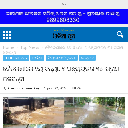
Ads
Home
Top News
ବୈତରଣୀରେ ୨ୟ ବନ୍ୟା, ୭ ପଞ୍ଚାୟତର ୩୨ ଗ୍ରାମ
ଜଳବନ୍ଦୀ
TOP NEWS
ଓଡ଼ିଶା
ଜିଲ୍ଲା ପରିକ୍ରମା
ଭଦ୍ରକ
ବୈତରଣୀରେ ୨ୟ ବନ୍ୟା, ୭ ପଞ୍ଚାୟତର ୩୨ ଗ୍ରାମ
ଜଳବନ୍ଦୀ
By
Pramod Kumar Ray
-
August 22, 2022
46