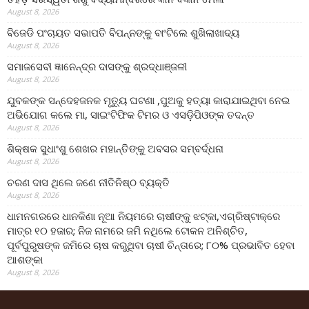
August 8, 2026
ବିଜେଡି ପଂଚାୟତ ସଭାପତି ବିପନ୍ନଙ୍କୁ ବାଂଟିଲେ ଶୁଖିଲାଖାଦ୍ୟ
August 8, 2026
ସମାଜସେବୀ ଜ୍ଞାନେନ୍ଦ୍ର ଦାସଙ୍କୁ ଶ୍ରଦ୍ଧାଞ୍ଜଳୀ
August 8, 2026
ଯୁବକଙ୍କ ସନ୍ଦେହଜନକ ମୃତ୍ୟୁ ଘଟଣା ,ପୁଅକୁ ହତ୍ୟା କାରାଯାଇଥିବା ନେଇ
ଅଭିଯୋଗ କଲେ ମା, ସାଇଂଟିଫିକ ଟିମର ଓ ଏସଡ଼ିପିଓଙ୍କ ତଦନ୍ତ
August 8, 2026
ଶିକ୍ଷକ ସୁଧାଂଶୁ ଶେଖର ମହାନ୍ତିଙ୍କୁ ଅବସର ସମ୍ବର୍ଦ୍ଧନା
August 8, 2026
ଚରଣ ଦାସ ଥିଲେ ଜଣେ ନୀତିନିଷ୍ଠ ବ୍ୟକ୍ତି
August 8, 2026
ଧାମନଗରରେ ଧାନକିଣା ନୂଆ ନିୟମରେ ଚାଷୀଙ୍କୁ ଝଟ୍‌କା,ଏଗ୍ରିଷ୍ଟାକ୍‌ରେ
ମାତ୍ର ୧୦ ହଜାର; ନିଜ ନାମରେ ଜମି ନଥିଲେ ଟୋକନ ଅନିଶ୍ଚିତ,
ପୂର୍ବପୁରୁଷଙ୍କ ଜମିରେ ଚାଷ କରୁଥିବା ଚାଷୀ ଚିନ୍ତାରେ; ୮୦% ପ୍ରଭାବିତ ହେବା
ଆଶଙ୍କା
August 8, 2026