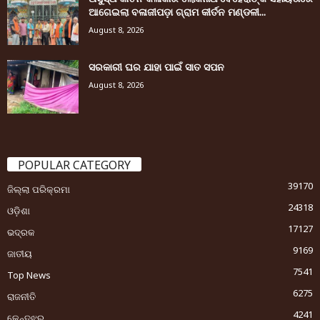
ଆଗେଇଲା ବଳାଜୀପଡ଼ା ଗ୍ରାମ କୀର୍ତନ ମଣ୍ଡଳୀ...
August 8, 2026
ସରକାରୀ ଘର ଯାହା ପାଇଁ ସାତ ସପନ
August 8, 2026
POPULAR CATEGORY
39170
ଜିଲ୍ଲା ପରିକ୍ରମା
24318
ଓଡ଼ିଶା
17127
ଭଦ୍ରକ
9169
ଜାତୀୟ
7541
Top News
6275
ରାଜନୀତି
4241
କେନ୍ଦୁଝର