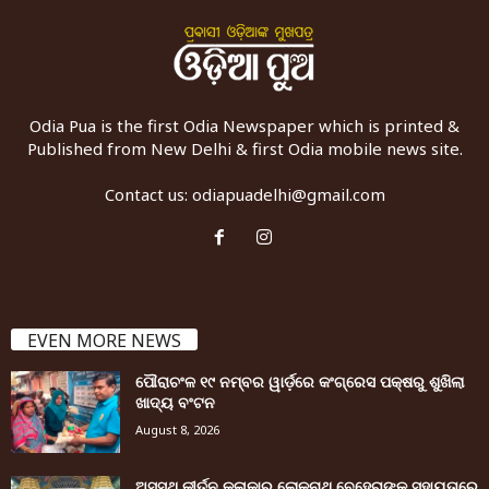
Odia Pua is the first Odia Newspaper which is printed &
Published from New Delhi & first Odia mobile news site.
Contact us:
odiapuadelhi@gmail.com
EVEN MORE NEWS
ପୌରାଚଂଳ ୧୯ ନମ୍ବର ୱାର୍ଡ଼ରେ କଂଗ୍ରେସ ପକ୍ଷରୁ ଶୁଖିଲା
ଖାଦ୍ୟ ବଂଟନ
August 8, 2026
ଅସୁସ୍ଥ କୀର୍ତନ କଳାକାର ଲୋକନାଥ ବେହେରାଙ୍କ ସହାୟତାରେ