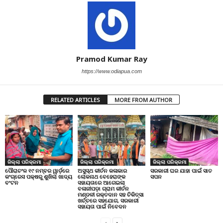
Pramod Kumar Ray
https://www.odiapua.com
RELATED ARTICLES
MORE FROM AUTHOR
ଜିଲ୍ଲା ପରିକ୍ରମା
ଜିଲ୍ଲା ପରିକ୍ରମା
ଜିଲ୍ଲା ପରିକ୍ରମା
ପୌରାଚଂଳ ୧୯ ନମ୍ବର ୱାର୍ଡ଼ରେ
ଅସୁସ୍ଥ କୀର୍ତନ କଳାକାର
ସରକାରୀ ଘର ଯାହା ପାଇଁ ସାତ
କଂଗ୍ରେସ ପକ୍ଷରୁ ଶୁଖିଲା ଖାଦ୍ୟ
ଲୋକନାଥ ବେହେରାଙ୍କ
ସପନ
ବଂଟନ
ସହାୟତାରେ ଆଗେଇଲା
ବଳାଜୀପଡ଼ା ଗ୍ରାମ କୀର୍ତନ
ମଣ୍ଡଳୀ ରକ୍ତଦାନ ସହ ଚିକିତ୍ସା
ଖର୍ଚ୍ଚରେ ସହଯୋଗ, ସରକାରୀ
ସହାୟତା ପାଇଁ ନିବେଦନ