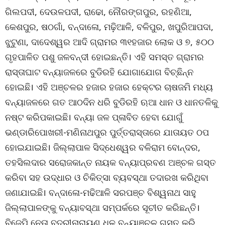
ଗିଲପଦୀ, ଦେଉଳପଦୀ, ରାଢୋ, ନୌରଙ୍ଗପୁର, ରହଣିଆ,
କେଶପୁର, ଷଠଗାଁ, ବନ୍ଦାଳୋ, ମଢ଼ିଆଳି, ବଳିପୁର, ଖପୁରିଆପଦା,
ଝୁଟୁଣା, ଦାଦେଶ୍ୱର ଆଦି ଗ୍ରାମର ୩୧ହଜାର ଲୋକ ଓ ୭, ୫୦୦
ଗୃହପାଳିତ ପଶୁ ଜଳବନ୍ଦୀ ହୋଇଛନ୍ତି। ଏହି ସମସ୍ତ ଗ୍ରାମର
ରାସ୍ତାଘାଟ ବନ୍ୟାଜଳରେ ବୁଡିରହି ଯୋଗାଯୋଗ ବିଚ୍ଛିନ୍ନ
ହୋଇଛି। ଏହି ଅଞ୍ଚଳର ହଜାର ହଜାର ହେକ୍ଟର ଚାଷଜମି ମଧ୍ୟ
ବନ୍ୟାଜଳରେ ଗତ ଆଠଦିନ ଧରି ବୁଡିରହି ଋଆ ଧାନ ଓ ଧାନତଳିକୁ
ନଷ୍ଟ କରିପକାଇଛି। ବନ୍ୟା ଜଳ ପ୍ଳାବିତ ହେବା ଯୋଗୁଁ
ଭଣ୍ଡାରିପୋଖରୀ-ମଣିନାଥପୁର ପୁର୍ତ୍ତରାସ୍ତାରେ ଯାତାୟତ ଠପ
ହୋଇଯାଇଛି। ଜିଲ୍ଲାପାଳ ସିଦ୍ଧେଶ୍ୱର ବଳିରାମ ବୋନ୍ଦର,
ତହସିଲଦାର ସରୋଜକାନ୍ତ ନାୟକ ବନ୍ୟାପ୍ରବଣ ଅଞ୍ଚଳ ଗସ୍ତ
କରିବା ସହ ଉଦ୍ଧାର ଓ ଚିକିତ୍ସା ବ୍ୟବସ୍ଥା ତଦାରଖ କରିଥିବା
ଜଣାଯାଇଛି। ବନ୍ଦାଳୋ-ମଢିଆଳି ସରପଞ୍ଚ ବିଶ୍ୱନାଥ ସାହୁ
ଜିଲ୍ଲାପାଳଙ୍କୁ ବନ୍ୟାବସ୍ଥା ସମ୍ପର୍କରେ ସୂଚୀତ କରିଛନ୍ତି।
ବିଜେପି ନେତା ବଦ୍ରୀନାରାୟଣ ଧଳ ବନ୍ୟାଞ୍ଚଳ ଗସ୍ତ କରି