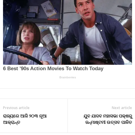
Previous article
Next article
ରାଜ୍ୟରେ ଆଜି ୨୦୩ ନୂଆ
ଯୁବ ଯାଦବ ମହାସଭା ପକ୍ଷରୁ
ଆକ୍ରାନ୍ତ
ଜନ୍ମାଷ୍ଟମୀ ଉତ୍ସବ ପାଳିତ