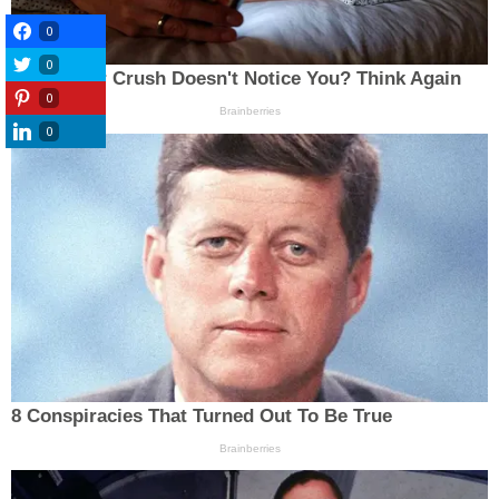
0
0
0
0