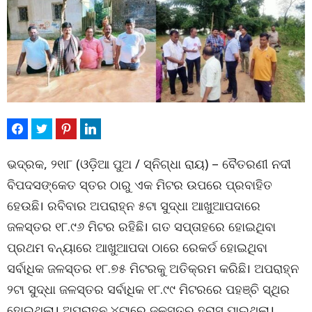
ଭଦ୍ରକ, ୨୧ା୮ (ଓଡ଼ିଆ ପୁଅ / ସ୍ନିଗ୍ଧା ରାୟ) – ବୈତରଣୀ ନଦୀ
ବିପଦସଙ୍କେତ ସ୍ତର ଠାରୁ ଏକ ମିଟର ଉପରେ ପ୍ରବାହିତ
ହେଉଛି। ରବିବାର ଅପରାହ୍ନ ୫ଟା ସୁଦ୍ଧା ଆଖୁଆପଦାରେ
ଜଳସ୍ତର ୧୮.୯୬ ମିଟର ରହିଛି। ଗତ ସପ୍ତାହରେ ହୋଇଥିବା
ପ୍ରଥମ ବନ୍ୟାରେ ଆଖୁଆପଦା ଠାରେ ରେକର୍ଡ ହୋଇଥିବା
ସର୍ବାଧିକ ଜଳସ୍ତର ୧୮.୭୫ ମିଟରକୁ ଅତିକ୍ରମ କରିଛି। ଅପରାହ୍ନ
୨ଟା ସୁଦ୍ଧା ଜଳସ୍ତର ସର୍ବାଧିକ ୧୮.୯୯ ମିଟରରେ ପହଞ୍ଚି ସ୍ଥିର
ହୋଇଥିଲା। ଅପରାହ୍ନ ୪ଟାରେ ଜଳସ୍ତର ହ୍ରାସ ପାଇଥିଲା।