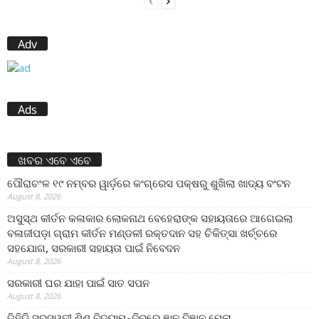
Adv
Ads
ଖବର ଏବେ ଏବେ
ପୌରାଚଂଳ ୧୯ ନମ୍ବର ୱାର୍ଡ଼ରେ କଂଗ୍ରେସ ପକ୍ଷରୁ ଶୁଖିଲା ଖାଦ୍ୟ ବଂଟନ
August 8, 2026
ଅସୁସ୍ଥ କୀର୍ତନ କଳାକାର ଲୋକନାଥ ବେହେରାଙ୍କ ସହାୟତାରେ ଆଗେଇଲା
ବଳାଜୀପଡ଼ା ଗ୍ରାମ କୀର୍ତନ ମଣ୍ଡଳୀ ରକ୍ତଦାନ ସହ ଚିକିତ୍ସା ଖର୍ଚ୍ଚରେ
ସହଯୋଗ, ସରକାରୀ ସହାୟତା ପାଇଁ ନିବେଦନ
August 8, 2026
ସରକାରୀ ଘର ଯାହା ପାଇଁ ସାତ ସପନ
August 8, 2026
ତିହିଡି଼ ସରସ୍ୱତୀ ଶିଶୁ ବିଦ୍ୟାମନ୍ଦିରରେ ଜ୍ଞାନ ବିଜ୍ଞାନ ମେଳା