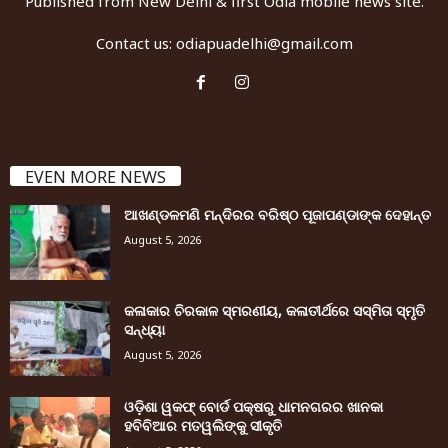
Published from New Delhi & first Odia mobile news site.
Contact us:
odiapuadelhi@gmail.com
EVEN MORE NEWS
ଆଖଣ୍ଡଳମଣି ମନ୍ଦିରର ବରିଷ୍ଠ ପୂଜାପଣ୍ଡାଙ୍କ ଦେହାନ୍ତ
August 5, 2026
କଳାକାର ଚିରକାଳ ସ୍ମରଣୀୟ, କଳାତୀର୍ଥରେ ସସ୍ମିତା ସ୍ମୃତି
ସନ୍ଧ୍ୟା
August 5, 2026
ଓଡ଼ିଶା ୱକଫ୍ ବୋର୍ଡ ପକ୍ଷରୁ ଧାମନଗରର ଖାନକା
ହବିବିଆର ମତୱଲିଙ୍କୁ ସୀକୃତି