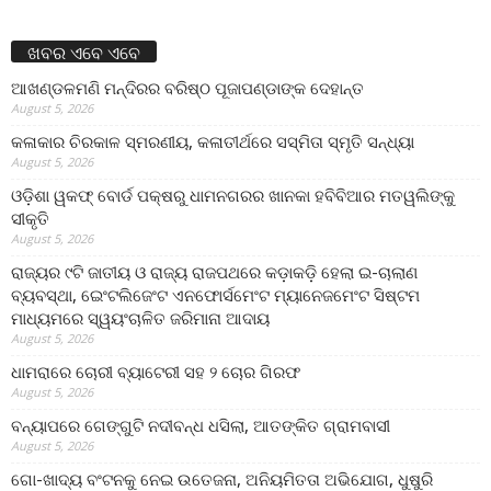
ଖବର ଏବେ ଏବେ
ଆଖଣ୍ଡଳମଣି ମନ୍ଦିରର ବରିଷ୍ଠ ପୂଜାପଣ୍ଡାଙ୍କ ଦେହାନ୍ତ
August 5, 2026
କଳାକାର ଚିରକାଳ ସ୍ମରଣୀୟ, କଳାତୀର୍ଥରେ ସସ୍ମିତା ସ୍ମୃତି ସନ୍ଧ୍ୟା
August 5, 2026
ଓଡ଼ିଶା ୱକଫ୍ ବୋର୍ଡ ପକ୍ଷରୁ ଧାମନଗରର ଖାନକା ହବିବିଆର ମତୱଲିଙ୍କୁ
ସୀକୃତି
August 5, 2026
ରାଜ୍ୟର ୯ଟି ଜାତୀୟ ଓ ରାଜ୍ୟ ରାଜପଥରେ କଡ଼ାକଡ଼ି ହେଲା ଇ-ଚାଲାଣ
ବ୍ୟବସ୍ଥା, ଇେଂଟଲିଜେଂଟ ଏନଫୋର୍ସମେଂଟ ମ୍ୟାନେଜମେଂଟ ସିଷ୍ଟମ
ମାଧ୍ୟମରେ ସ୍ୱୟଂଚାଳିତ ଜରିମାନା ଆଦାୟ
August 5, 2026
ଧାମରାରେ ଚୋରୀ ବ୍ୟାଟେରୀ ସହ ୨ ଚୋର ଗିରଫ
August 5, 2026
ବନ୍ୟାପରେ ଗେଙ୍ଗୁଟି ନଦୀବନ୍ଧ ଧସିଲା, ଆତଙ୍କିତ ଗ୍ରାମବାସୀ
August 5, 2026
ଗୋ-ଖାଦ୍ୟ ବଂଟନକୁ ନେଇ ଉତେଜନା, ଅନିୟମିତତା ଅଭିଯୋଗ, ଧୁଷୁରି