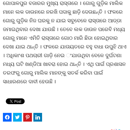
ଗୋପାଳପୁର ବଜାରର ମୁଖ୍ୟ ରାସ୍ତାରେ । ଗୋରୁ ଗୁଡ଼ିକ ମାଲିକ
ମାନେ ଲକ ଡାଉନରେ ନରଖି ପଦାକୁ ଛାଡ଼ି ଦେଉଛନ୍ତି । ଫଳରେ
ଗୋରୁ ଗୁଡ଼ିକ ନିଜ ଘରକୁ ନ ଯାଇ ସବୁବେଳେ ରାସ୍ତାରେ ଆଡ୍ଡା
ଜମାଇଥିବାର ଦେଖା ଯାଉଛି । ତେବେ ଲକ ଡାଉନ ପରେବି ମଧ୍ୟ
ଗୋରୁ ମାନେ ଏମିତି ରାସ୍ତାରେ ଗୋଠ ମାରି ଛିଡା ହୋଇଥିବାର
ଦେଖା ଯାଇ ଥାନ୍ତି । ଫଳରେ ଯାତାୟତରେ ବହୁ ବାଧା ଉପୁଝି ଥାଏ
। ଅଧିକାଂଶ ପଥଚାରୀ ଗାଡ଼ି ନେଇ ଂଯାଉଥିବା ବେଳେ ଦୁର୍ଘଟଣା
ମଧ୍ୟ ଘଟି ଖଣ୍ଡିଆ ଖାବରା ହୋଇ ଥାନ୍ତି । ଏଥି ପାଇଁ ପ୍ରଶାସନ
ତରଫରୁ ଗୋରୁ ମାଲିକ ମାନଙ୍କୁ ସତର୍କ କରିବା ପାଇଁ
ସାଧାରଣରେ ଦାବୀ ହେଉଛି ।