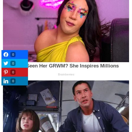
0
0
0
0