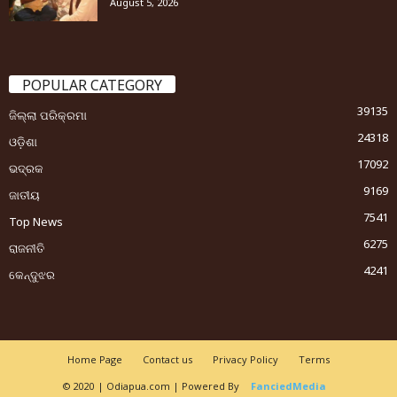
August 5, 2026
POPULAR CATEGORY
39135
ଜିଲ୍ଲା ପରିକ୍ରମା
24318
ଓଡ଼ିଶା
17092
ଭଦ୍ରକ
9169
ଜାତୀୟ
7541
Top News
6275
ରାଜନୀତି
4241
କେନ୍ଦୁଝର
Home Page
Contact us
Privacy Policy
Terms
© 2020 | Odiapua.com | Powered By
FanciedMedia