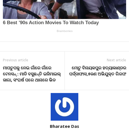
Previous article
Next article
ମାପଚୁପକୁ ନେଇ ଗାଁରେ ଗାଁରେ
ମୋଟୁ ବିନାୟକପୁର ହତ୍ୟାକାଣ୍ଡର
ଟେନସନ୍ : ମାଡି ବସୁଛନ୍ତି ଇଜିମାଇଲ୍
ପର୍ଦ୍ଦାଫାସ,୫ଜଣ ଅଭିଯୁକ୍ତ ଗିରଫ
ଜାଗା, ସଂଘର୍ଷ ପରେ ଥାନାରେ ଭିଡ
Bharatee Das