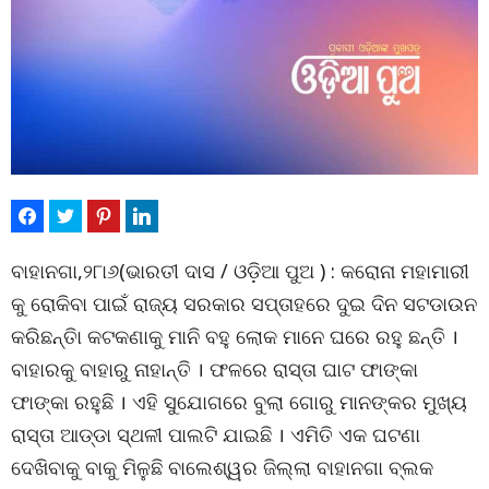
ବାହାନଗା,୨୮ା୬(ଭାରତୀ ଦାସ / ଓଡ଼ିଆ ପୁଅ ) : କରୋନା ମହାମାରୀ
କୁ ରୋକିବା ପାଇଁ ରାଜ୍ୟ ସରକାର ସପ୍ତାହରେ ଦୁଇ ଦିନ ସଟଡାଉନ
କରିଛନ୍ତିା କଟକଣାକୁ ମାନି ବହୁ ଲୋକ ମାନେ ଘରେ ରହୁ ଛନ୍ତି ।
ବାହାରକୁ ବାହାରୁ ନାହାନ୍ତି । ଫଳରେ ରାସ୍ତା ଘାଟ ଫାଙ୍କା
ଫାଙ୍କା ରହୁଛି । ଏହି ସୁଯୋଗରେ ବୁଲା ଗୋରୁ ମାନଙ୍କର ମୁଖ୍ୟ
ରାସ୍ତା ଆଡ୍ଡା ସ୍ଥଳୀ ପାଲଟି ଯାଇଛି । ଏମିତି ଏକ ଘଟଣା
ଦେଖିବାକୁ ବାକୁ ମିଳୁଛି ବାଲେଶ୍ୱର ଜିଲ୍ଲା ବାହାନଗା ବ୍ଲକ