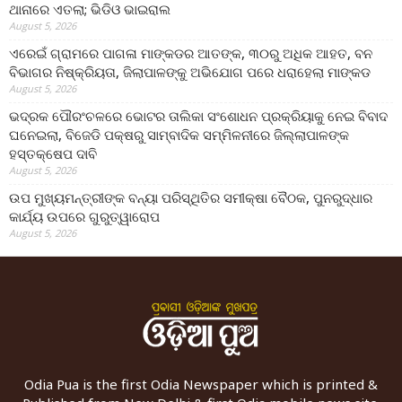
ଥାନାରେ ଏତଲା; ଭିଡିଓ ଭାଇରାଲ
August 5, 2026
ଏରେଇଁ ଗ୍ରାମରେ ପାଗଳା ମାଙ୍କଡର ଆତଙ୍କ, ୩୦ରୁ ଅଧିକ ଆହତ, ବନ
ବିଭାଗର ନିଷ୍କ୍ରିୟତା, ଜିଲାପାଳଙ୍କୁ ଅଭିଯୋଗ ପରେ ଧରାହେଲା ମାଙ୍କଡ
August 5, 2026
ଭଦ୍ରକ ପୌରଂଚଳରେ ଭୋଟର ତାଲିକା ସଂଶୋଧନ ପ୍ରକ୍ରିୟାକୁ ନେଇ ବିବାଦ
ଘନେଇଲା, ବିଜେଡି ପକ୍ଷରୁ ସାମ୍ବାଦିକ ସମ୍ମିଳନୀରେ ଜିଲ୍ଲାପାଳଙ୍କ
ହସ୍ତକ୍ଷେପ ଦାବି
August 5, 2026
ଉପ ମୁଖ୍ୟମନ୍ତ୍ରୀଙ୍କ ବନ୍ୟା ପରିସ୍ଥିତିର ସମୀକ୍ଷା ବୈଠକ, ପୁନରୁଦ୍ଧାର
କାର୍ଯ୍ୟ ଉପରେ ଗୁରୁତ୍ୱାରୋପ
August 5, 2026
Odia Pua is the first Odia Newspaper which is printed &