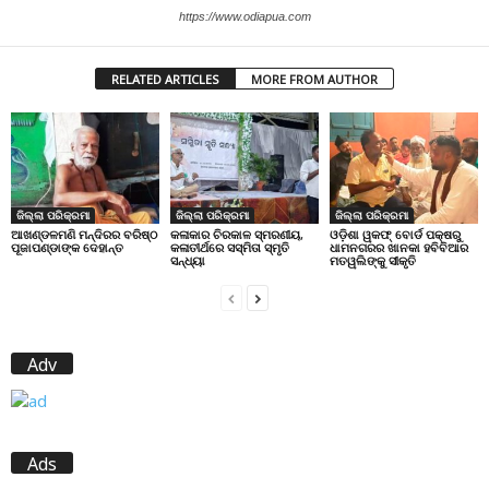
https://www.odiapua.com
RELATED ARTICLES
MORE FROM AUTHOR
ଜିଲ୍ଲା ପରିକ୍ରମା
ଜିଲ୍ଲା ପରିକ୍ରମା
ଜିଲ୍ଲା ପରିକ୍ରମା
ଆଖଣ୍ଡଳମଣି ମନ୍ଦିରର ବରିଷ୍ଠ
କଳାକାର ଚିରକାଳ ସ୍ମରଣୀୟ,
ଓଡ଼ିଶା ୱକଫ୍ ବୋର୍ଡ ପକ୍ଷରୁ
ପୂଜାପଣ୍ଡାଙ୍କ ଦେହାନ୍ତ
କଳାତୀର୍ଥରେ ସସ୍ମିତା ସ୍ମୃତି
ଧାମନଗରର ଖାନକା ହବିବିଆର
ସନ୍ଧ୍ୟା
ମତୱଲିଙ୍କୁ ସୀକୃତି
Adv
Ads