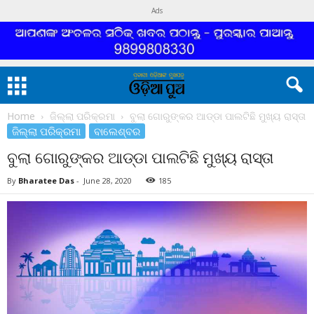
Ads
Home
ଜିଲ୍ଲା ପରିକ୍ରମା
ବୁଲା ଗୋରୁଙ୍କର ଆଡ୍ଡା ପାଲଟିଛି ମୁଖ୍ୟ ରାସ୍ତା
ଜିଲ୍ଲା ପରିକ୍ରମା
ବାଲେଶ୍ବର
ବୁଲା ଗୋରୁଙ୍କର ଆଡ୍ଡା ପାଲଟିଛି ମୁଖ୍ୟ ରାସ୍ତା
By
Bharatee Das
-
June 28, 2020
185