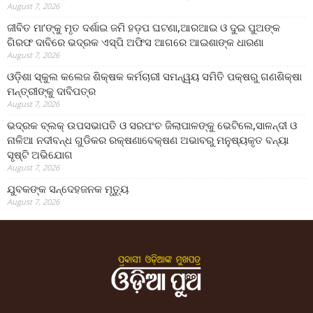
August 7, 2026
ଜୀବିତ ମା’ଙ୍କୁ ମୃତ ଦର୍ଶାଇ ଜମି ହଡ଼ପ ଘଟଣା,ଆରଆଇ ଓ ଦୁଇ ପୁଅଙ୍କ
ଗିରଫ ଦାବିରେ ଭଦ୍ରକ ଏସ୍‌ପି ଅଫିସ ଆଗରେ ଆଇଶାଙ୍କ ଧାରଣା
August 7, 2026
ଓଡ଼ିଶା ସ୍କୁଲ କଲେଜ ଶିକ୍ଷକ କର୍ମଚାରୀ ସମନ୍ୱୟ ସମିତି ପକ୍ଷରୁ ଗଣଶିକ୍ଷା
ମନ୍ତ୍ରୀଙ୍କୁ ଦାବିପତ୍ର
August 7, 2026
ଭଦ୍ରକ ବ୍ଲକ୍ ଉପସଭାପତି ଓ ସରପଂଚ ଜିଲାପାଳଙ୍କୁ ଭେଟିଲେ,ସାଳନ୍ଦୀ ଓ
ନାଳିଆ ନଦୀବନ୍ଧ ଗୁଡିକର ରକ୍ଷଣାବେକ୍ଷଣ ଅଭାବରୁ ମନୁଷ୍ୟକୃତ ବନ୍ୟା
ସୃଷ୍ଟି ଅଭିଯୋଗ
August 7, 2026
ଯୁବକଙ୍କ ସନ୍ଦେହଜନକ ମୃତ୍ୟୁ
August 7, 2026