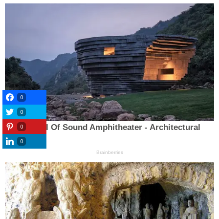
0
0
0
0