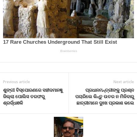
Previous article
Next article
ଶୁଙ୍ଗୀ ବିସ୍ପୋରଣରେ ସହୀଦମାନଜ୍ଞୁ
ପ୍ରଧାନମନ୍ତ୍ରୀଙ୍କୁ ପ୍ରଶ୍ନ
ଜିଲ୍ଲା ପୋଲିସ ତରଫରୁ
ପଚାରିଲେ କିନ୍ତୁ ଉତର ନ ମିଳିବାରୁ
ଶ୍ରର୍ଦ୍ଧାଞଳି
ଛାତ୍ରୀମାନେ ଦୁଃଖ ପ୍ରକାଶ କଲେ