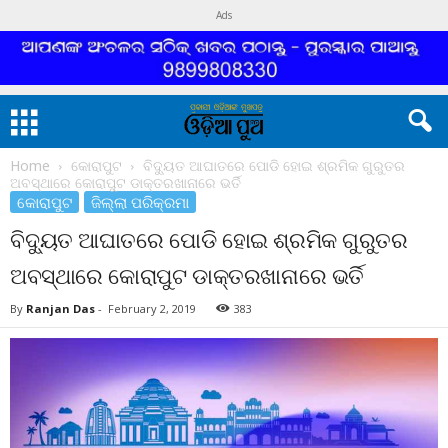
Ads
Home
କୋରାପୁଟ
ବିଦ୍ୟୁତ ଆଘାତରେ ପୋଡି ହୋଇ ଶ୍ରମିକ ଗୁରୁତର
ଅବସ୍ଥାରେ କୋରାପୁଟ ଡାକ୍ତରଖାନାରେ ଭର୍ତି
କୋରାପୁଟ
ଜିଲ୍ଲା ପରିକ୍ରମା
ବିଦ୍ୟୁତ ଆଘାତରେ ପୋଡି ହୋଇ ଶ୍ରମିକ ଗୁରୁତର
ଅବସ୍ଥାରେ କୋରାପୁଟ ଡାକ୍ତରଖାନାରେ ଭର୍ତି
By
Ranjan Das
-
February 2, 2019
383