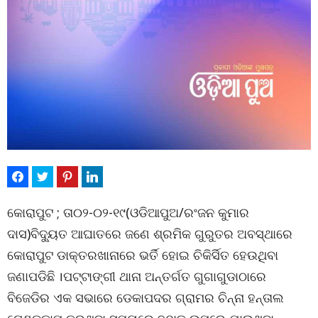
କୋରାପୁଟ ; ତା୦୨-୦୨-୧୯(ଓଡିଆପୁଅ/ରଂଜନ କୁମାର
ଦାସ)ବିଦ୍ୟୁତ ଆଘାତରେ ଜଣେ ଶ୍ରମିକ ଗୁରୁତର ଅବସ୍ଥାରେ
କୋରାପୁଟ ଡାକ୍ତରଖାନାରେ ଭର୍ତି ହୋଇ ଚିକିର୍ସିତ ହେଉଥିବା
ଜଣାପଡିଛି ।ପଟ୍ଟାଙ୍ଗୀ ଥାନା ଅନ୍ତର୍ଗତ ଗୁଗାଗୁଡାଠାରେ
ବିଜେଡିର ଏକ ସଭାରେ ଡେକାପଦର ଗ୍ରାମର ଚିନ୍ନା ହନ୍ତାଲ