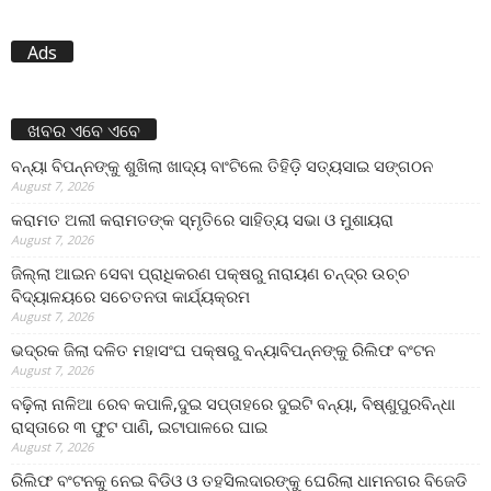
Ads
ଖବର ଏବେ ଏବେ
ବନ୍ୟା ବିପନ୍ନଙ୍କୁ ଶୁଖିଲା ଖାଦ୍ୟ ବାଂଟିଲେ ତିହିଡି଼ ସତ୍ୟସାଇ ସଙ୍ଗଠନ
August 7, 2026
କରାମତ ଅଲୀ କରାମତଙ୍କ ସ୍ମୃତିରେ ସାହିତ୍ୟ ସଭା ଓ ମୁଶାୟରା
August 7, 2026
ଜିଲ୍ଲା ଆଇନ ସେବା ପ୍ରାଧିକରଣ ପକ୍ଷରୁ ନାରାୟଣ ଚନ୍ଦ୍ର ଉଚ୍ଚ
ବିଦ୍ୟାଳୟରେ ସଚେତନତା କାର୍ଯ୍ୟକ୍ରମ
August 7, 2026
ଭଦ୍ରକ ଜିଲା ଦଳିତ ମହାସଂଘ ପକ୍ଷରୁ ବନ୍ୟାବିପନ୍ନଙ୍କୁ ରିଲିଫ ବଂଟନ
August 7, 2026
ବଢ଼ିଲା ନାଳିଆ ରେବ କପାଳି,ଦୁଇ ସପ୍ତାହରେ ଦୁଇଟି ବନ୍ୟା, ବିଷ୍ଣୁପୁରବିନ୍ଧା
ରାସ୍ତାରେ ୩ ଫୁଟ ପାଣି, ଇଟାପାଳରେ ଘାଇ
August 7, 2026
ରିଲିଫ ବଂଟନକୁ ନେଇ ବିଡିଓ ଓ ତହସିଲଦାରଙ୍କୁ ଘେରିଲା ଧାମନଗର ବିଜେଡି