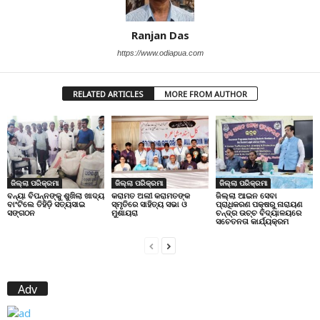
Ranjan Das
https://www.odiapua.com
RELATED ARTICLES
MORE FROM AUTHOR
ଜିଲ୍ଲା ପରିକ୍ରମା
ଜିଲ୍ଲା ପରିକ୍ରମା
ଜିଲ୍ଲା ପରିକ୍ରମା
ବନ୍ୟା ବିପନ୍ନଙ୍କୁ ଶୁଖିଲା ଖାଦ୍ୟ
କରାମତ ଅଲୀ କରାମତଙ୍କ
ଜିଲ୍ଲା ଆଇନ ସେବା
ବାଂଟିଲେ ତିହିଡି଼ ସତ୍ୟସାଇ
ସ୍ମୃତିରେ ସାହିତ୍ୟ ସଭା ଓ
ପ୍ରାଧିକରଣ ପକ୍ଷରୁ ନାରାୟଣ
ସଙ୍ଗଠନ
ମୁଶାୟରା
ଚନ୍ଦ୍ର ଉଚ୍ଚ ବିଦ୍ୟାଳୟରେ
ସଚେତନତା କାର୍ଯ୍ୟକ୍ରମ
Adv