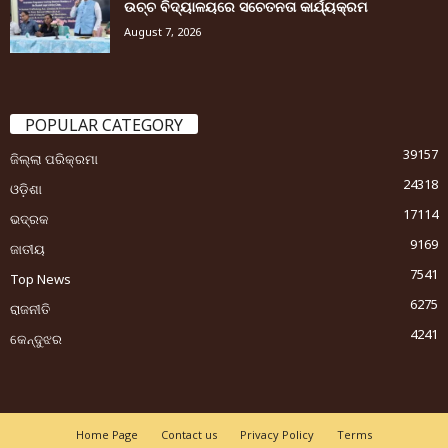
ଉଚ୍ଚ ବିଦ୍ୟାଳୟରେ ସଚେତନତା କାର୍ଯ୍ୟକ୍ରମ
August 7, 2026
POPULAR CATEGORY
39157
ଜିଲ୍ଲା ପରିକ୍ରମା
24318
ଓଡ଼ିଶା
17114
ଭଦ୍ରକ
9169
ଜାତୀୟ
7541
Top News
6275
ରାଜନୀତି
4241
କେନ୍ଦୁଝର
Home Page
Contact us
Privacy Policy
Terms