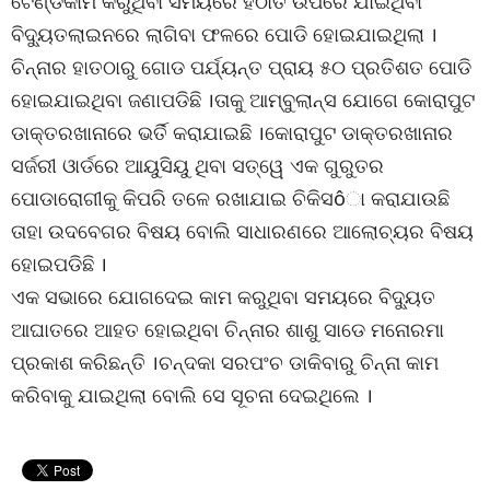
ଟେଣ୍ଡକାମ କରୁଥିବା ସମୟରେ ହଠାତ ଉପରେ ଯାଇଥିବା
ବିଦ୍ୟୁତଲାଇନରେ ଲାଗିବା ଫଳରେ ପୋଡି ହୋଇଯାଇଥିଲା ।
ଚିନ୍ନାର ହାତଠାରୁ ଗୋଡ ପର୍ଯ୍ୟନ୍ତ ପ୍ରାୟ ୫୦ ପ୍ରତିଶତ ପୋଡି
ହୋଇଯାଇଥିବା ଜଣାପଡିଛି ।ତାକୁ ଆମ୍ବୁଲାନ୍ସ ଯୋଗେ କୋରାପୁଟ
ଡାକ୍ତରଖାନାରେ ଭର୍ତି କରାଯାଇଛି ।କୋରାପୁଟ ଡାକ୍ତରଖାନାର
ସର୍ଜରୀ ଓାର୍ଡରେ ଆୟୁସିୟୁ ଥିବା ସତ୍ୱେ ଏକ ଗୁରୁତର
ପୋଡାରୋଗୀକୁ କିପରି ତଳେ ରଖାଯାଇ ଚିକିସôା କରାଯାଉଛି
ତାହା ଉଦବେଗର ବିଷୟ ବୋଲି ସାଧାରଣରେ ଆଲୋଚ୍ୟର ବିଷୟ
ହୋଇପଡିଛି ।
ଏକ ସଭାରେ ଯୋଗଦେଇ କାମ କରୁଥିବା ସମୟରେ ବିଦ୍ୟୁତ
ଆଘାତରେ ଆହତ ହୋଇଥିବା ଚିନ୍ନାର ଶାଶୁ ସାଡେ ମନୋରମା
ପ୍ରକାଶ କରିଛନ୍ତି ।ଚନ୍ଦକା ସରପଂଚ ଡାକିବାରୁ ଚିନ୍ନା କାମ
କରିବାକୁ ଯାଇଥିଲା ବୋଲି ସେ ସୂଚନା ଦେଇଥିଲେ ।