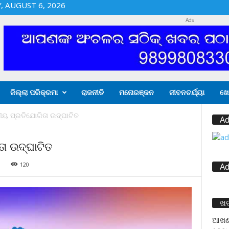
 AUGUST 6, 2026
Ads
ଜିଲ୍ଲା ପରିକ୍ରମା
ରାଜନୀତି
ମନୋରଞ୍ଜନ
ଜୀବନଚର୍ଯ୍ୟା
ଖେ
ୀୟ ପ୍ରତିଯୋଗିତା ଉଦ୍‌ଘାଟିତ
Ad
ା ଉଦ୍‌ଘାଟିତ
9
120
Ad
ଖ
ଆଖଣ୍