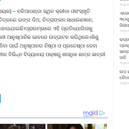
August
ାୟକ) – ବଳିଆପଣ୍ଡା ସ୍ଥିତ କ୍ରୀଡା ଓସଂସ୍ଖୃତି
ଏରେଇ
୩୦ରୁ
ିତ୍ରରେ ରଙ୍ଗ ଦିଅ, ଚିତ୍ରାଙ୍କନ.ସାଧାରଣଜ୍ଞାନ,
ଜିଲା
ତ ହୋଇଯାଇଛି।ପ୍ରାରମ୍ଭରେ ଏହି ପ୍ରତିଯୋଗିତାକୁ
August
ୀ ଆନୁଷ୍ଠାନିକ ଭାବରେ ଉଦ୍‌ଘାଟନ କରିଥିଲେ।ଶିଶୁ
ଭଦ୍
ା ପାଇଁ ଅନୁଷ୍ଠାନର ନିଷ୍ଠା ଓ ପ୍ରଚେଷ୍ଠା ଦେବା
ପ୍ରକ
ସାମ୍
ର ବିଭିନ୍ନ ବିଦ୍ୟାଳୟ ପକ୍ଷରୁ ଶତାଧିକ ଛାତ୍ର ଛାତ୍ରୀ
ଦାବି
August
ଉପ ମୁ
ବୈଠକ
August