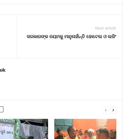
Next article
ସରକାରଙ୍କ ନୟମକୁ ମାନୁନାହାଁନ୍ତି ହୋଟେଲ ଓ ଲଜିଂ
aik