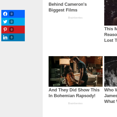
0
0
0
0