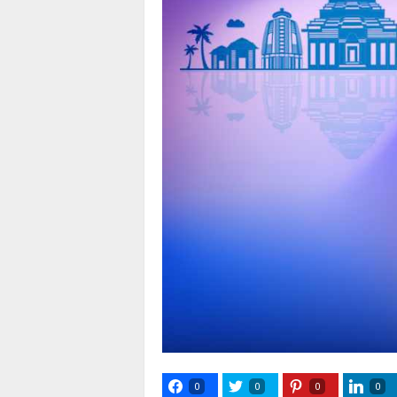
0
0
0
0