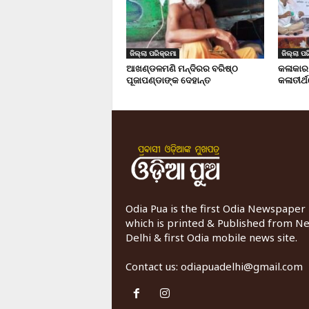
ଜିଲ୍ଲା ପରିକ୍ରମା
ଜିଲ୍ଲା ପର
ଆଖଣ୍ଡଳମଣି ମନ୍ଦିରର ବରିଷ୍ଠ
କଳାକାର
ପୂଜାପଣ୍ଡାଙ୍କ ଦେହାନ୍ତ
କଳାତୀର୍ଥ
Odia Pua is the first Odia Newspaper
which is printed & Published from N
Delhi & first Odia mobile news site.
Contact us:
odiapuadelhi@gmail.com