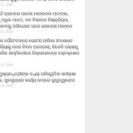
 5, 2026
ଁ ଗ୍ରାମରେ ପାଗଳା ମାଙ୍କଡର ଆତଙ୍କ,
 ଅଧିକ ଆହତ, ବନ ବିଭାଗର ନିଷ୍କ୍ରିୟତା,
ପାଳଙ୍କୁ ଅଭିଯୋଗ ପରେ ଧରାହେଲା ମାଙ୍କଡ
 5, 2026
ରକ ପୌରଂଚଳରେ ଭୋଟର ତାଲିକା ସଂଶୋଧନ
୍ରିୟାକୁ ନେଇ ବିବାଦ ଘନେଇଲା, ବିଜେଡି ପକ୍ଷରୁ
ବାଦିକ ସମ୍ମିଳନୀରେ ଜିଲ୍ଲାପାଳଙ୍କ ହସ୍ତକ୍ଷେପ
 5, 2026
ଖ୍ୟମନ୍ତ୍ରୀଙ୍କ ବନ୍ୟା ପରିସ୍ଥିତିର ସମୀକ୍ଷା
, ପୁନରୁଦ୍ଧାର କାର୍ଯ୍ୟ ଉପରେ ଗୁରୁତ୍ୱାରୋପ
 5, 2026