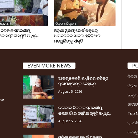
ିକ୍ରମା
ଜିଲ୍ଲା ପରିକ୍ରମା
 ଚିରକାଳ ସ୍ମରଣୀୟ,
ଓଡ଼ିଶା ୱକଫ୍ ବୋର୍ଡ ପକ୍ଷରୁ
ରେ ସସ୍ମିତା ସ୍ମୃତି ସନ୍ଧ୍ୟା
ଧାମନଗରର ଖାନକା ହବିବିଆର
ମତୱଲିଙ୍କୁ ସୀକୃତି
EVEN MORE NEWS
P
ଜିଲ୍ଲ
ଆଖଣ୍ଡଳମଣି ମନ୍ଦିରର ବରିଷ୍ଠ
ପୂଜାପଣ୍ଡାଙ୍କ ଦେହାନ୍ତ
ଓଡ଼ିଶା
August 5, 2026
ଭଦ୍ର
ew
ଜାତୀ
କଳାକାର ଚିରକାଳ ସ୍ମରଣୀୟ,
କଳାତୀର୍ଥରେ ସସ୍ମିତା ସ୍ମୃତି ସନ୍ଧ୍ୟା
Top 
August 5, 2026
ରାଜନୀତ
କେନ୍ଦ
ଓଡ଼ିଶା ୱକଫ୍ ବୋର୍ଡ ପକ୍ଷରୁ