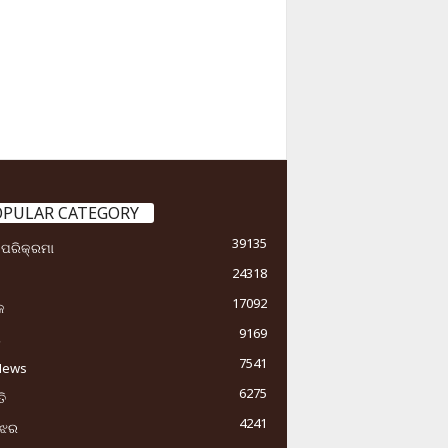
OPULAR CATEGORY
39135
ା ପରିକ୍ରମା
24318
17092
କ
9169
ୟ
7541
News
6275
ି
4241
ୁଝର