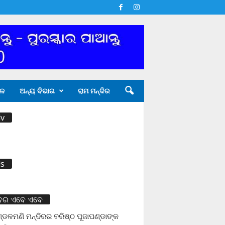
ଳ
ଅନ୍ୟ ବିଭାଗ
ରାମ ମନ୍ଦିର
v
s
ବର ଏବେ ଏବେ
ଡଳମଣି ମନ୍ଦିରର ବରିଷ୍ଠ ପୂଜାପଣ୍ଡାଙ୍କ