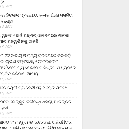
ନ୍ତ
 5, 2026
ାର ଚିରକାଳ ସ୍ମରଣୀୟ, କଳାତୀର୍ଥରେ ସସ୍ମିତା
ି ସନ୍ଧ୍ୟା
 5, 2026
ା ୱକଫ୍ ବୋର୍ଡ ପକ୍ଷରୁ ଧାମନଗରର ଖାନକା
ିଆର ମତୱଲିଙ୍କୁ ସୀକୃତି
 5, 2026
ୟର ୯ଟି ଜାତୀୟ ଓ ରାଜ୍ୟ ରାଜପଥରେ କଡ଼ାକଡ଼ି
 ଇ-ଚାଲାଣ ବ୍ୟବସ୍ଥା, ଇେଂଟଲିଜେଂଟ
ର୍ସମେଂଟ ମ୍ୟାନେଜମେଂଟ ସିଷ୍ଟମ ମାଧ୍ୟମରେ
ଂଚାଳିତ ଜରିମାନା ଆଦାୟ
 5, 2026
ାରେ ଚୋରୀ ବ୍ୟାଟେରୀ ସହ ୨ ଚୋର ଗିରଫ
 5, 2026
ାପରେ ଗେଙ୍ଗୁଟି ନଦୀବନ୍ଧ ଧସିଲା, ଆତଙ୍କିତ
ମବାସୀ
 5, 2026
ାଦ୍ୟ ବଂଟନକୁ ନେଇ ଉତେଜନା, ଅନିୟମିତତା
ୋଗ, ଧୁଷୁରି ଥାନାରେ ଏତଲା; ଭିଡିଓ ଭାଇରାଲ