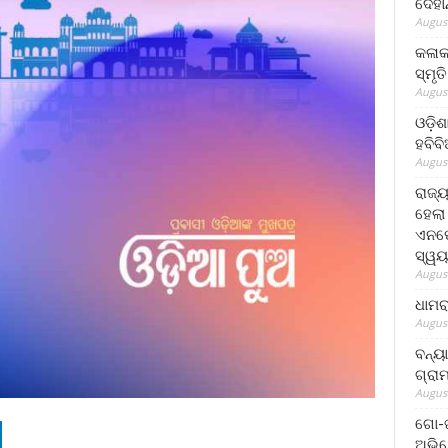
ଦେହା
August
କଳାକ
ସ୍ମୃତ
August
ଓଡ଼ିଶ
ହବିବ
August
ରାଜ୍
ହେଲା
ଏନଫୋ
ସ୍ୱୟ
August
ଧାମର
August
ବନ୍ୟ
ଗ୍ରା
August
ଗୋ-ଖ
ଅଭିଯ