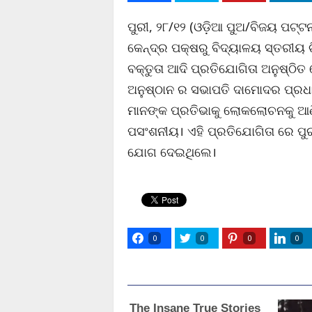
ପୁରୀ, ୨୮/୧୨ (ଓଡ଼ିଆ ପୁଅ/ବିଜୟ ପଟ୍ଟନ
କେନ୍ଦ୍ର ପକ୍ଷରୁ ବିଦ୍ୟାଳୟ ସ୍ତରୀୟ ଚ
ବକ୍ତୁତା ଆଦି ପ୍ରତିଯୋଗିତା ଅନୁଷ୍ଠି
ଅନୁଷ୍ଠାନ ର ସଭାପତି ଦାମୋଦର ପ୍ରଧାନ
ମାନଙ୍କ ପ୍ରତିଭାକୁ ଲୋକଲୋଚନକୁ ଆଣିବ
ପସଂଶନୀୟ। ଏହି ପ୍ରତିଯୋଗିତା ରେ ପୁରୀ
ଯୋଗ ଦେଇଥିଲେ।
0
0
0
0