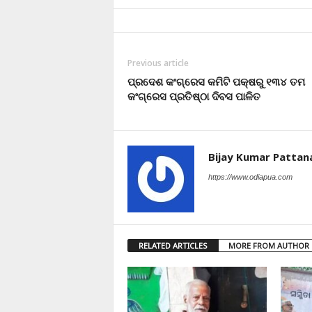
Previous article
ପ୍ରଦେଶ କଂଗ୍ରେସ କମିଟି ପକ୍ଷରୁ ୧୩୪ ତମ
କଂଗ୍ରେସ ପ୍ରତିଷ୍ଠା ଦିବସ ପାଳିତ
Bijay Kumar Pattan
https://www.odiapua.com
RELATED ARTICLES
MORE FROM AUTHOR