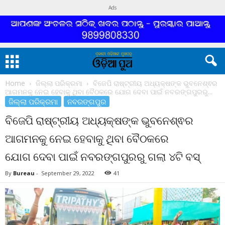
Ads
Home
ଜିଲ୍ଲା ପରିକ୍ରମା
ବିଜେପି ରାଷ୍ଟ୍ରୀୟ ଅଧ୍ୟକ୍ଷଙ୍କ ଭୁବନେଶ୍ଵର
ଆଗମନକୁ ନେଇ ହେବାକୁ ଥିବା ବୈଠକରେ ଯୋଗ ଦେବା ପାଇଁ ନବରଙ୍ଗପୁରରୁ...
ଜିଲ୍ଲା ପରିକ୍ରମା
ନବରଙ୍ଗପୁର
ବିଜେପି ରାଷ୍ଟ୍ରୀୟ ଅଧ୍ୟକ୍ଷଙ୍କ ଭୁବନେଶ୍ଵର
ଆଗମନକୁ ନେଇ ହେବାକୁ ଥିବା ବୈଠକରେ
ଯୋଗ ଦେବା ପାଇଁ ନବରଙ୍ଗପୁରରୁ ଗଲା ୪ଟି ବସ୍
By
Bureau
-
September 29, 2022
41