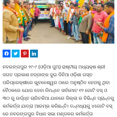
ନବରଙ୍ଗପୁର ୨୯-୯ (ଓଡ଼ିଆ ପୁଅ) ରାଷ୍ଟୀୟ ଅଧ୍ୟକ୍ଷ ଶ୍ରୀ
ଜଗତ ପ୍ରକାଶ ନଡ୍ଡାଙ୍କ ଦୁଇ ଦିନିଆ ଓଡ଼ିଶା ଗସ୍ତ
ପରିପ୍ରେକ୍ଷୀରେ ଭୁବନେଶ୍ୱର ଠାରେ ଅନୁଷ୍ଠିତ ହେବାକୁ ଥିବା
ବୈଠକରେ ଯୋଗ ଦେବା ନିମନ୍ତେ ସର୍ବମୋଟ ୧୨ ଗୋଟି ବସ୍ ଓ
୩୦ ରୁ ଉର୍ଦ୍ଧ୍ବ ଚାରିଚକିଆ ଯାନରେ ଜିଲ୍ଲା ର ବିଭିନ୍ନ ପ୍ରାନ୍ତରୁ
କର୍ମକର୍ତ୍ତା ଯାତ୍ରା ଆରମ୍ଭ କରିଛନ୍ତି। ତନ୍ମଧ୍ୟରୁ ୪ଗୋଟି ବସ୍
ରେ ନବରଙ୍ଗପୁର ବିଧାନ ସଭା ମଣ୍ଡଳର କର୍ମକର୍ତ୍ତା