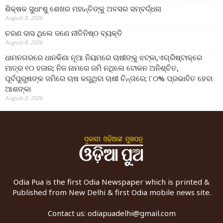
ଶିକ୍ଷକ ସୁଧାଂଶୁ ଶେଖର ମହାନ୍ତିଙ୍କୁ ଅବସର ସମ୍ବର୍ଦ୍ଧନା
August 8, 2026
ଚରଣ ଦାସ ଥିଲେ ଜଣେ ନୀତିନିଷ୍ଠ ବ୍ୟକ୍ତି
August 8, 2026
ଧାମନଗରରେ ଧାନକିଣା ନୂଆ ନିୟମରେ ଚାଷୀଙ୍କୁ ଝଟ୍‌କା,ଏଗ୍ରିଷ୍ଟାକ୍‌ରେ
ମାତ୍ର ୧୦ ହଜାର; ନିଜ ନାମରେ ଜମି ନଥିଲେ ଟୋକନ ଅନିଶ୍ଚିତ,
ପୂର୍ବପୁରୁଷଙ୍କ ଜମିରେ ଚାଷ କରୁଥିବା ଚାଷୀ ଚିନ୍ତାରେ; ୮୦% ପ୍ରଭାବିତ ହେବା
ଆଶଙ୍କା
August 8, 2026
Odia Pua is the first Odia Newspaper which is printed &
Published from New Delhi & first Odia mobile news site.
Contact us:
odiapuadelhi@gmail.com