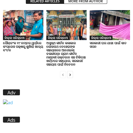
RELATED ARTICLES
MORE FROM AUTHOR
ଜିଲ୍ଲା ପରିକ୍ରମା
ଜିଲ୍ଲା ପରିକ୍ରମା
ଜିଲ୍ଲା ପରିକ୍ରମା
ପୌରାଚଂଳ ୧୯ ନମ୍ବର ୱାର୍ଡ଼ରେ
ଅସୁସ୍ଥ କୀର୍ତନ କଳାକାର
ସରକାରୀ ଘର ଯାହା ପାଇଁ ସାତ
କଂଗ୍ରେସ ପକ୍ଷରୁ ଶୁଖିଲା ଖାଦ୍ୟ
ଲୋକନାଥ ବେହେରାଙ୍କ
ସପନ
ବଂଟନ
ସହାୟତାରେ ଆଗେଇଲା
ବଳାଜୀପଡ଼ା ଗ୍ରାମ କୀର୍ତନ
ମଣ୍ଡଳୀ ରକ୍ତଦାନ ସହ ଚିକିତ୍ସା
ଖର୍ଚ୍ଚରେ ସହଯୋଗ, ସରକାରୀ
ସହାୟତା ପାଇଁ ନିବେଦନ
Adv
Ads