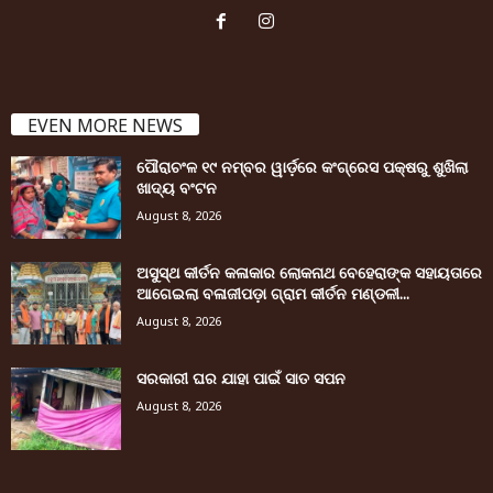
EVEN MORE NEWS
ପୌରାଚଂଳ ୧୯ ନମ୍ବର ୱାର୍ଡ଼ରେ କଂଗ୍ରେସ ପକ୍ଷରୁ ଶୁଖିଲା
ଖାଦ୍ୟ ବଂଟନ
August 8, 2026
ଅସୁସ୍ଥ କୀର୍ତନ କଳାକାର ଲୋକନାଥ ବେହେରାଙ୍କ ସହାୟତାରେ
ଆଗେଇଲା ବଳାଜୀପଡ଼ା ଗ୍ରାମ କୀର୍ତନ ମଣ୍ଡଳୀ...
August 8, 2026
ସରକାରୀ ଘର ଯାହା ପାଇଁ ସାତ ସପନ
August 8, 2026