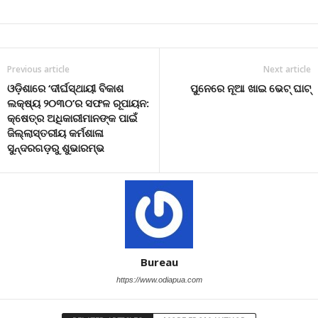
Previous article
Next article
ଓଡ଼ିଶାରେ ‘ଦୀର୍ଘସ୍ଥାୟୀ ବିକାଶ
ପୁନେରେ ନୂଆ ଖାଇ ଭେଟ୍ ଘାଟ୍
ଲକ୍ଷ୍ୟ ୨୦୩୦’ର ସଫଳ ରୂପାୟନ:
କ୍ଷେତ୍ର ଅଧିକାରୀମାନଙ୍କ ପାଇଁ
ଜିଲ୍ଲାସ୍ତରୀୟ କର୍ମଶାଳା
ସୁନ୍ଦରଗଡ଼ରୁ ଶୁଭାରମ୍ଭ
Bureau
https://www.odiapua.com