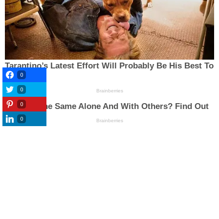
0
0
0
0