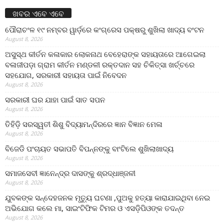
ଖବର ଏବେ ଏବେ
ପୌରାଚଂଳ ୧୯ ନମ୍ବର ୱାର୍ଡ଼ରେ କଂଗ୍ରେସ ପକ୍ଷରୁ ଶୁଖିଲା ଖାଦ୍ୟ ବଂଟନ
August 8, 2026
ଅସୁସ୍ଥ କୀର୍ତନ କଳାକାର ଲୋକନାଥ ବେହେରାଙ୍କ ସହାୟତାରେ ଆଗେଇଲା
ବଳାଜୀପଡ଼ା ଗ୍ରାମ କୀର୍ତନ ମଣ୍ଡଳୀ ରକ୍ତଦାନ ସହ ଚିକିତ୍ସା ଖର୍ଚ୍ଚରେ
ସହଯୋଗ, ସରକାରୀ ସହାୟତା ପାଇଁ ନିବେଦନ
August 8, 2026
ସରକାରୀ ଘର ଯାହା ପାଇଁ ସାତ ସପନ
August 8, 2026
ତିହିଡି଼ ସରସ୍ୱତୀ ଶିଶୁ ବିଦ୍ୟାମନ୍ଦିରରେ ଜ୍ଞାନ ବିଜ୍ଞାନ ମେଳା
August 8, 2026
ବିଜେଡି ପଂଚାୟତ ସଭାପତି ବିପନ୍ନଙ୍କୁ ବାଂଟିଲେ ଶୁଖିଲାଖାଦ୍ୟ
August 8, 2026
ସମାଜସେବୀ ଜ୍ଞାନେନ୍ଦ୍ର ଦାସଙ୍କୁ ଶ୍ରଦ୍ଧାଞ୍ଜଳୀ
August 8, 2026
ଯୁବକଙ୍କ ସନ୍ଦେହଜନକ ମୃତ୍ୟୁ ଘଟଣା ,ପୁଅକୁ ହତ୍ୟା କାରାଯାଇଥିବା ନେଇ
ଅଭିଯୋଗ କଲେ ମା, ସାଇଂଟିଫିକ ଟିମର ଓ ଏସଡ଼ିପିଓଙ୍କ ତଦନ୍ତ
August 8, 2026