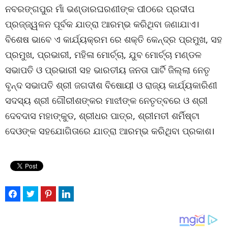
ନବରଙ୍ଗପୁର ମାଁ ଭଣ୍ଡାରଘରଣୀଙ୍କ ପୀଠରେ ପ୍ରଦୀପ
ପ୍ରଜ୍ଜ୍ୱଳନ ପୂର୍ବକ ଯାତ୍ରା ଆରମ୍ଭ କରିଥିବା ଜଣାଯାଏ।
ବିଶେଷ ଭାବେ ଏ କାର୍ଯ୍ୟକ୍ରମ ରେ ଶକ୍ତି କେନ୍ଦ୍ର ପ୍ରମୁଖ, ସହ
ପ୍ରମୁଖ, ପ୍ରଭାରୀ, ମହିଳା ମୋର୍ଚ୍ଚା, ଯୁବ ମୋର୍ଚ୍ଚା ମଣ୍ଡଳ
ସଭାପତି ଓ ପ୍ରଭାରୀ ସହ ଭାରତୀୟ ଜନତା ପାର୍ଟି ଜିଲ୍ଲା ନେତୃ
ବୃନ୍ଦ ସଭାପତି ଶ୍ରୀ ଜଗଦୀଶ ବିଷୋୟୀ ଓ ରାଜ୍ୟ କାର୍ଯ୍ୟକାରିଣୀ
ସଦସ୍ୟ ଶ୍ରୀ ଗୌରୀଶଙ୍କର ମାଝୀଙ୍କ ନେତୃତ୍ବରେ ଓ ଶ୍ରୀ
ଦେବଦାସ ମହାଙ୍କୁଡ, ଶ୍ରୀଧର ପାତ୍ର, ଶ୍ରୀମତୀ ଶର୍ମିଷ୍ଟା
ଦେଓଙ୍କ ସହଯୋଗିତାରେ ଯାତ୍ରା ଆରମ୍ଭ କରିଥିବା ପ୍ରକାଶ।