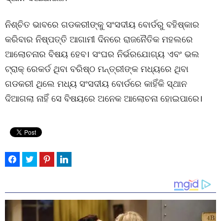
ନିଶ୍ଚିତ ଭାବରେ ଗଡକରୀଙ୍କୁ ସଂସଦୀୟ ବୋର୍ଡରୁ ବହିଷ୍କାର
କରିବାର ନିଷ୍ପତ୍ତି ଆଗାମୀ ଦିନରେ ରାଜନୈତିକ ମହଲରେ
ଆଲୋଚନାର ବିଷୟ ହେବ। ସଂଘର ନିର୍ଭରଯୋଗ୍ୟ ଏବଂ ଭଲ
ଟ୍ରାକ୍ ରେକର୍ଡ ଥିବା ବରିଷ୍ଠ ମନ୍ତ୍ରୀଙ୍କ ମଧ୍ୟରେ ଥିବା
ଗଡକରୀ ଥିଲେ ମଧ୍ୟ ସଂସଦୀୟ ବୋର୍ଡରେ କାହିଁକି ସ୍ଥାନ
ଦିଆଗଲା ନାହିଁ ସେ ବିଷୟରେ ଅନେକ ଆଲୋଚନା ହୋଇପାରେ।