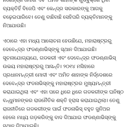
ବ୍ୟକ୍ତିହିଁ ବିଜେପି ଏବଂ କେନ୍ଦ୍ର ସରକାରଙ୍କୁ ଆଗକୁ
ବଢ଼େଇପାରିବେ। ତେଣୁ ବାଛିବାଛି ସେହିପରି ବ୍ୟକ୍ତିମାନଙ୍କୁ
ନିଆଯାଉଛି।
ଏଠାରେ ଏହା ମଧ୍ୟ ଆଲୋଚନା ହେଉଛିଯେ, ମହାରାଷ୍ଟ୍ରରୁ
ଦେବେନ୍ଦ୍ର ଫଡଣ୍ଣାଭିସ୍‌ଙ୍କୁ ସ୍ଥାନ ଦିଆଯାଇଛି।
ସୂଚନାଯୋଗ୍ୟଯେ, ଗଡକରୀ ଏବଂ ଦେବେନ୍ଦ୍ର ଫଡଣ୍ଣାଭିସ୍‌
ଉଭୟ ମହାରାଷ୍ଟ୍ରରୁ ଆସନ୍ତି। ୨୦୧୪ ମସିହାରେ
ପ୍ରଧାନମନ୍ତ୍ରୀ ମୋଦୀ ଏବଂ ଅମିତ ଶାହାଙ୍କ ନିର୍ଦ୍ଦେଶରେ
ଦେବେନ୍ଦ୍ର ଫଡନାଭିସ୍‌ଙ୍କୁ ମହାରାଷ୍ଟ୍ରର ମୁଖ୍ୟମନ୍ତ୍ରୀ
କରାଯାଇଥିଲା ଏବଂ ଏହା ପରେ ଧିରେ ଧିରେ ଗଡକରୀଙ୍କ ଘନିଷ୍ଠ
ବନ୍ଧୁମାନଙ୍କର ରାଜନୈତିକ ଶକ୍ତି ହ୍ରାସ କରାଯାଇଥିଲା। ତେଣୁ
ରାଜନୀତିରେ ଗଡକରୀଙ୍କ ପାଇଁ ଫଡନାଭିସ୍ ବହୁତ ଜୁନିଅର
ହେଲେ ମଧ୍ୟ ଗଡ଼କରିଙ୍କୁ ବାଦ ଦିଆଯାଇ ଫଡଣ୍ଣାଭିସ୍‌ଙ୍କୁ
ସ୍ଥାନ ଦିଆଯାଇଛି।