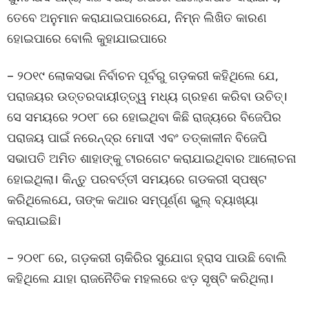
ତେବେ ଅନୁମାନ କରାଯାଇପାରେଯେ, ନିମ୍ନ ଲିଖିତ କାରଣ
ହୋଇପାରେ ବୋଲି କୁହାଯାଇପାରେ
– ୨୦୧୯ ଲୋକସଭା ନିର୍ବାଚନ ପୂର୍ବରୁ ଗଡ଼କରୀ କହିଥିଲେ ଯେ,
ପରାଜୟର ଉତ୍ତରଦାୟୀତ୍ତ୍ୱ ମଧ୍ୟ ଗ୍ରହଣ କରିବା ଉଚିତ୍।
ସେ ସମୟରେ ୨୦୧୮ ରେ ହୋଇଥିବା କିଛି ରାଜ୍ୟରେ ବିଜେପିର
ପରାଜୟ ପାଇଁ ନରେନ୍ଦ୍ର ମୋଦୀ ଏବଂ ତତ୍କାଳୀନ ବିଜେପି
ସଭାପତି ଅମିତ ଶାହାଙ୍କୁ ଟାରଗେଟ କରାଯାଇଥିବାର ଆଲୋଚନା
ହୋଇଥିଲା। କିନ୍ତୁ ପରବର୍ତ୍ତୀ ସମୟରେ ଗଡକରୀ ସ୍ପଷ୍ଟ
କରିଥିଲେଯେ, ତାଙ୍କ କଥାର ସମ୍ପୂର୍ଣ୍ଣ ଭୁଲ୍ ବ୍ୟାଖ୍ୟା
କରାଯାଇଛି।
– ୨୦୧୮ ରେ, ଗଡ଼କରୀ ଚାକିରିର ସୁଯୋଗ ହ୍ରାସ ପାଉଛି ବୋଲି
କହିଥିଲେ ଯାହା ରାଜନୈତିକ ମହଲରେ ଝଡ଼ ସୃଷ୍ଟି କରିଥିଲା।