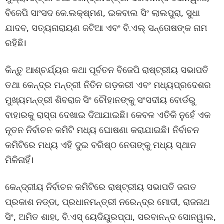
ବିଜେପି ସାଂସଦ କେ.ଲକ୍ଷ୍ମଣ, ଇକବାଲ ସିଂ ଲାଲପୁରା, ସୁଧା
ଯାଦବ, ସତ୍ୟନାରାୟଣ ଜଟିଆ ଏବଂ ବି.ଏଲ୍ ସନ୍ତୋଷଙ୍କ ନାମ
ରହିଛି।
କିନ୍ତୁ ଆଶ୍ଚର୍ଯ୍ୟର କଥା ପୂର୍ବତନ ବିଜେପି ରାଷ୍ଟ୍ରୀୟ ସଭାପତି
ତଥା କେନ୍ଦ୍ର ମନ୍ତ୍ରୀ ନିତିନ ଗଡ଼କରୀ ଏବଂ ମଧ୍ୟପ୍ରଦେଶର
ମୁଖ୍ୟମନ୍ତ୍ରୀ ଶିବରାଜ ସିଂ ଚୌହାନଙ୍କୁ ସଂସଦୀୟ ବୋର୍ଡରୁ
ବାହାରକୁ ରାସ୍ତା ଦେଖାଇ ଦିଆଯାଇଛି। କେବଳ ଏତିକି ନୁହେଁ ଏକ
ନୂତନ ନିର୍ବାଚନ କମିଟି ମଧ୍ୟ ଘୋଷଣା କରାଯାଇଛି। ନିର୍ବାଚନ
କମିଟିରେ ମଧ୍ୟ ଏହି ଦୁଇ ବରିଷ୍ଠ ନେତାଙ୍କୁ ମଧ୍ୟ ସ୍ଥାନ
ମିଳିନାହିଁ।
କେନ୍ଦ୍ରୀୟ ନିର୍ବାଚନ କମିଟିରେ ରାଷ୍ଟ୍ରୀୟ ସଭାପତି ଜଗତ
ପ୍ରକାଶ ନଡ୍ଡା, ପ୍ରଧାନମନ୍ତ୍ରୀ ନରେନ୍ଦ୍ର ମୋଦୀ, ରାଜନାଥ
ସିଂ, ଅମିତ ଶାହା, ବି.ଏସ୍ ୟେଦିୟୁରପ୍ପା, ସରବାନନ୍ଦ ସୋନୱାଲ,