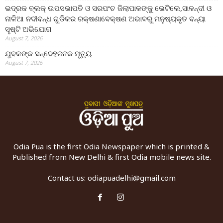
ଭଦ୍ରକ ବ୍ଲକ୍ ଉପସଭାପତି ଓ ସରପଂଚ ଜିଲାପାଳଙ୍କୁ ଭେଟିଲେ,ସାଳନ୍ଦୀ ଓ
ନାଳିଆ ନଦୀବନ୍ଧ ଗୁଡିକର ରକ୍ଷଣାବେକ୍ଷଣ ଅଭାବରୁ ମନୁଷ୍ୟକୃତ ବନ୍ୟା
ସୃଷ୍ଟି ଅଭିଯୋଗ
August 7, 2026
ଯୁବକଙ୍କ ସନ୍ଦେହଜନକ ମୃତ୍ୟୁ
August 7, 2026
Odia Pua is the first Odia Newspaper which is printed &
Published from New Delhi & first Odia mobile news site.
Contact us:
odiapuadelhi@gmail.com