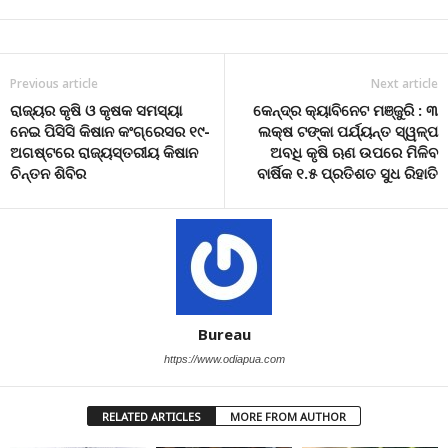
Previous article
Next article
ରାଜ୍ୟର କୃଷି ଓ କୃଷକ ସମସ୍ୟା
କେନ୍ଦ୍ର କ୍ୟାବିନେଟ ମଞ୍ଜୁରି : ୩
ନେଇ ପିସିସି କିଷାନ କଂଗ୍ରେସର ୧୯-
ଲକ୍ଷ ଟଙ୍କା ପର୍ଯ୍ୟନ୍ତ ସ୍ୱଳ୍ପ
ଅଗଷ୍ଟରେ ରାଜ୍ୟସ୍ତରୀୟ କିଷାନ
ଅବଧି କୃଷି ଋଣ ଉପରେ ମିଳିବ
ଚିନ୍ତନ ଶିବିର
ବାର୍ଷିକ ୧.୫ ପ୍ରତିଶତ ସୁଧ ରିହାତି
Bureau
https://www.odiapua.com
RELATED ARTICLES
MORE FROM AUTHOR