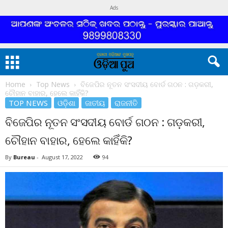
Ads
Home
Top News
ବିଜେପିର ନୂତନ ସଂସଦୀୟ ବୋର୍ଡ ଗଠନ : ଗଡ଼କରୀ,
ଚୌହାନ ବାହାର, ହେଲେ କାହିଁକି?
TOP NEWS
ଓଡ଼ିଶା
ଜାତୀୟ
ରାଜନୀତି
ବିଜେପିର ନୂତନ ସଂସଦୀୟ ବୋର୍ଡ ଗଠନ : ଗଡ଼କରୀ,
ଚୌହାନ ବାହାର, ହେଲେ କାହିଁକି?
By
Bureau
-
August 17, 2022
94