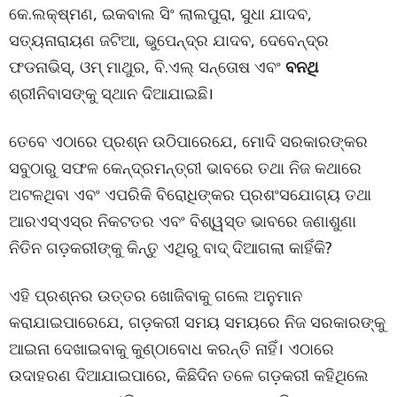
କେ.ଲକ୍ଷ୍ମଣ, ଇକବାଲ ସିଂ ଲାଲପୁରା, ସୁଧା ଯାଦବ,
ସତ୍ୟନାରାୟଣ ଜଟିଆ, ଭୁପେନ୍ଦ୍ର ଯାଦବ, ଦେବେନ୍ଦ୍ର
ଫଡନାଭିସ୍, ଓମ୍ ମାଥୁର, ବି.ଏଲ୍ ସନ୍ତୋଷ ଏବଂ
ବନଥି
ଶ୍ରୀନିବାସଙ୍କୁ ସ୍ଥାନ ଦିଆଯାଇଛି।
ତେବେ ଏଠାରେ ପ୍ରଶ୍ନ ଉଠିପାରେଯେ, ମୋଦି ସରକାରଙ୍କର
ସବୁଠାରୁ ସଫଳ କେନ୍ଦ୍ରମନ୍ତ୍ରୀ ଭାବରେ ତଥା ନିଜ କଥାରେ
ଅଟଳଥିବା ଏବଂ ଏପରିକି ବିରୋଧିଙ୍କର ପ୍ରଶଂସଯୋଗ୍ୟ ତଥା
ଆରଏସ୍‌ଏସ୍‌ର ନିକଟତର ଏବଂ ବିଶ୍ୱସ୍ତ ଭାବରେ ଜଣାଶୁଣା
ନିତିନ ଗଡ଼କରୀଙ୍କୁ କିନ୍ତୁ ଏଥିରୁ ବାଦ୍ ଦିଆଗଲା କାହିଁକି?
ଏହି ପ୍ରଶ୍ନର ଉତ୍ତର ଖୋଜିବାକୁ ଗଲେ ଅନୁମାନ
କରାଯାଇପାରେଯେ, ଗଡ଼କରୀ ସମୟ ସମୟରେ ନିଜ ସରକାରଙ୍କୁ
ଆଇନା ଦେଖାଇବାକୁ କୁଣ୍ଠାବୋଧ କରନ୍ତି ନାହିଁ। ଏଠାରେ
ଉଦାହରଣ ଦିଆଯାଇପାରେ, କିଛିଦିନ ତଳେ ଗଡ଼କରୀ କହିଥିଲେ