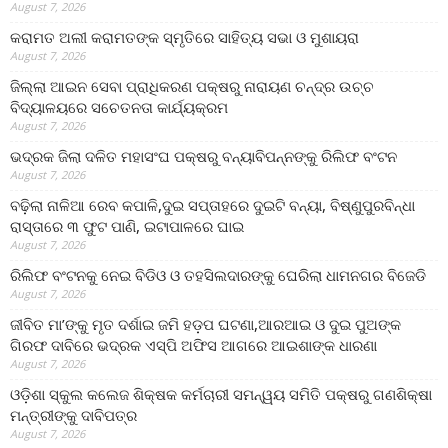
August 7, 2026
କରାମତ ଅଲୀ କରାମତଙ୍କ ସ୍ମୃତିରେ ସାହିତ୍ୟ ସଭା ଓ ମୁଶାୟରା
August 7, 2026
ଜିଲ୍ଲା ଆଇନ ସେବା ପ୍ରାଧିକରଣ ପକ୍ଷରୁ ନାରାୟଣ ଚନ୍ଦ୍ର ଉଚ୍ଚ
ବିଦ୍ୟାଳୟରେ ସଚେତନତା କାର୍ଯ୍ୟକ୍ରମ
August 7, 2026
ଭଦ୍ରକ ଜିଲା ଦଳିତ ମହାସଂଘ ପକ୍ଷରୁ ବନ୍ୟାବିପନ୍ନଙ୍କୁ ରିଲିଫ ବଂଟନ
August 7, 2026
ବଢ଼ିଲା ନାଳିଆ ରେବ କପାଳି,ଦୁଇ ସପ୍ତାହରେ ଦୁଇଟି ବନ୍ୟା, ବିଷ୍ଣୁପୁରବିନ୍ଧା
ରାସ୍ତାରେ ୩ ଫୁଟ ପାଣି, ଇଟାପାଳରେ ଘାଇ
August 7, 2026
ରିଲିଫ ବଂଟନକୁ ନେଇ ବିଡିଓ ଓ ତହସିଲଦାରଙ୍କୁ ଘେରିଲା ଧାମନଗର ବିଜେଡି
August 7, 2026
ଜୀବିତ ମା’ଙ୍କୁ ମୃତ ଦର୍ଶାଇ ଜମି ହଡ଼ପ ଘଟଣା,ଆରଆଇ ଓ ଦୁଇ ପୁଅଙ୍କ
ଗିରଫ ଦାବିରେ ଭଦ୍ରକ ଏସ୍‌ପି ଅଫିସ ଆଗରେ ଆଇଶାଙ୍କ ଧାରଣା
August 7, 2026
ଓଡ଼ିଶା ସ୍କୁଲ କଲେଜ ଶିକ୍ଷକ କର୍ମଚାରୀ ସମନ୍ୱୟ ସମିତି ପକ୍ଷରୁ ଗଣଶିକ୍ଷା
ମନ୍ତ୍ରୀଙ୍କୁ ଦାବିପତ୍ର
August 7, 2026