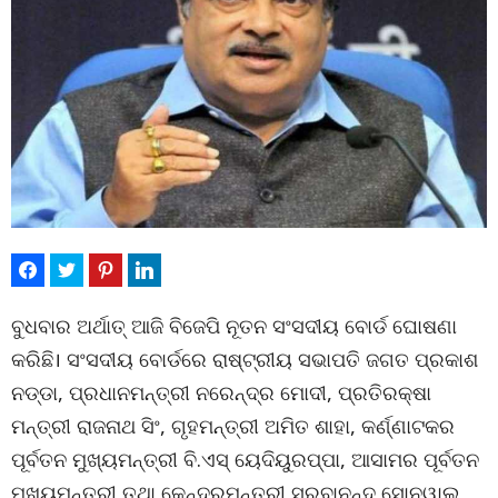
ବୁଧବାର ଅର୍ଥାତ୍ ଆଜି ବିଜେପି ନୂତନ ସଂସଦୀୟ ବୋର୍ଡ ଘୋଷଣା
କରିଛି। ସଂସଦୀୟ ବୋର୍ଡରେ ରାଷ୍ଟ୍ରୀୟ ସଭାପତି ଜଗତ ପ୍ରକାଶ
ନଡ୍ଡା, ପ୍ରଧାନମନ୍ତ୍ରୀ ନରେନ୍ଦ୍ର ମୋଦୀ, ପ୍ରତିରକ୍ଷା
ମନ୍ତ୍ରୀ ରାଜନାଥ ସିଂ, ଗୃହମନ୍ତ୍ରୀ ଅମିତ ଶାହା, କର୍ଣ୍ଣାଟକର
ପୂର୍ବତନ ମୁଖ୍ୟମନ୍ତ୍ରୀ ବି.ଏସ୍ ୟେଦିୟୁରପ୍ପା, ଆସାମର ପୂର୍ବତନ
ମୁଖ୍ୟମନ୍ତ୍ରୀ ତଥା କେନ୍ଦ୍ରମନ୍ତ୍ରୀ ସରବାନନ୍ଦ ସୋନୱାଲ,