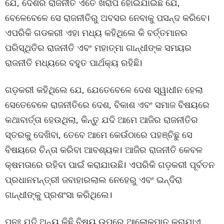
ଯେ, ଦେଶର ରାଜନୀତି ଏତେ ଖରାପ ହୋଇଯାଇଛି ଯେ,
ବେଳେବେଳେ ସେ ରାଜନୀତିରୁ ଅବସର ନେବାକୁ ପସନ୍ଦ କରିବେ।
ଏପରିକି ଗଡକରୀ ଏହା ମଧ୍ୟ କହିଥିଲେ କି ବର୍ତ୍ତମାନର
ପରିସ୍ଥିତିର ରାଜନୀତି ଏବଂ ମହାତ୍ମା ଗାନ୍ଧୀଙ୍କ ସମୟର
ରାଜନୀତି ମଧ୍ୟରେ ବହୁତ ପାର୍ଥକ୍ୟ ରହିଛି।
ଗଡ଼କରୀ କହିଥିଲେ ଯେ, ଯେତେବେଳେ ଦେଶ ସ୍ୱାଧୀନ ହେଲା
ସେତେବେଳେ ରାଜନୀତିରେ ଦେଶ, ବିକାଶ ଏବଂ ସମାଜ ବିଷୟରେ
କଥାବାର୍ତ୍ତା ହେଉଥିଲା, କିନ୍ତୁ ଯଦି ଆମେ ଆଜିର ରାଜନୀତିର
ସ୍ତରକୁ ଦେଖିବା, ତେବେ ଆମେ କେଉଁଠାରେ ପହଞ୍ଚିଛୁ ସେ
ବିଷୟରେ ଚିନ୍ତା କରିବା ଆବଶ୍ୟକ। ଆଜିର ରାଜନୀତି କେବଳ
କ୍ଷମତାରେ ରହିବା ପାଇଁ କରାଯାଉଛି। ଏପରିକି ଗଡ଼କରୀ ପୂର୍ବତନ
ପ୍ରଧାନମନ୍ତ୍ରୀ ଜବାହାରଲାଲ ନେହେରୁ ଏବଂ ଇନ୍ଦିରା
ଗାନ୍ଧୀଙ୍କୁ ପ୍ରଶଂସା କରିଥିଲେ।
ପୁନଃ ଯଦି ଅନ୍ୟ କିଛି ବିଷୟ ଉପରେ ଆଲୋକପାତ କରାଯାଏ,