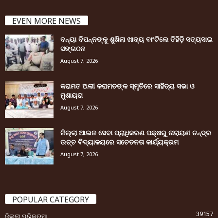
EVEN MORE NEWS
ବନ୍ୟା ବିପନ୍ନଙ୍କୁ ଶୁଖିଲା ଖାଦ୍ୟ ବାଂଟିଲେ ତିହିଡି଼ ସତ୍ୟସାଇ
ସଙ୍ଗଠନ
August 7, 2026
କରାମତ ଅଲୀ କରାମତଙ୍କ ସ୍ମୃତିରେ ସାହିତ୍ୟ ସଭା ଓ
ମୁଶାୟରା
August 7, 2026
ଜିଲ୍ଲା ଆଇନ ସେବା ପ୍ରାଧିକରଣ ପକ୍ଷରୁ ନାରାୟଣ ଚନ୍ଦ୍ର
ଉଚ୍ଚ ବିଦ୍ୟାଳୟରେ ସଚେତନତା କାର୍ଯ୍ୟକ୍ରମ
August 7, 2026
POPULAR CATEGORY
39157
ଜିଲ୍ଲା ପରିକ୍ରମା