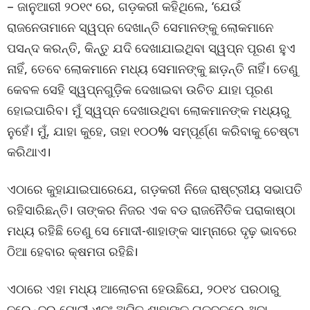
– ଜାନୁଆରୀ ୨୦୧୯ ରେ, ଗଡ଼କରୀ କହିଥିଲେ, ‘ଯେଉଁ
ରାଜନେତାମାନେ ସ୍ୱପ୍ନ ଦେଖାନ୍ତି ସେମାନଙ୍କୁ ଲୋକମାନେ
ପସନ୍ଦ କରନ୍ତି, କିନ୍ତୁ ଯଦି ଦେଖାଯାଇଥିବା ସ୍ୱପ୍ନ ପୂରଣ ହୁଏ
ନାହିଁ, ତେବେ ଲୋକମାନେ ମଧ୍ୟ ସେମାନଙ୍କୁ ଛାଡ଼ନ୍ତି ନାହିଁ। ତେଣୁ
କେବଳ ସେହି ସ୍ୱପ୍ନଗୁଡ଼ିକ ଦେଖାଇବା ଉଚିତ ଯାହା ପୂରଣ
ହୋଇପାରିବ। ମୁଁ ସ୍ୱପ୍ନ ଦେଖାଉଥିବା ଲୋକମାନଙ୍କ ମଧ୍ୟରୁ
ନୁହେଁ। ମୁଁ, ଯାହା କୁହେ, ତାହା ୧୦୦% ସମ୍ପୂର୍ଣ୍ଣ କରିବାକୁ ଚେଷ୍ଟା
କରିଥାଏ।
ଏଠାରେ କୁହାଯାଇପାରେଯେ, ଗଡ଼କରୀ ନିଜେ ରାଷ୍ଟ୍ରୀୟ ସଭାପତି
ରହିସାରିଛନ୍ତି। ତାଙ୍କର ନିଜର ଏକ ବଡ ରାଜନୈତିକ ପରାକାଷ୍ଠା
ମଧ୍ୟ ରହିଛି ତେଣୁ ସେ ମୋଦୀ-ଶାହାଙ୍କ ସାମ୍ନାରେ ଦୃଢ଼ ଭାବରେ
ଠିଆ ହେବାର କ୍ଷମତା ରହିଛି।
ଏଠାରେ ଏହା ମଧ୍ୟ ଆଲୋଚନା ହେଉଛିଯେ, ୨୦୧୪ ପରଠାରୁ
ନରେନ୍ଦ୍ର ମୋଦୀ ଏବଂ ଅମିତ ଶାହାଙ୍କ ଗୁଡ୍‌ବୁକ୍‌ରେ ଥିବା