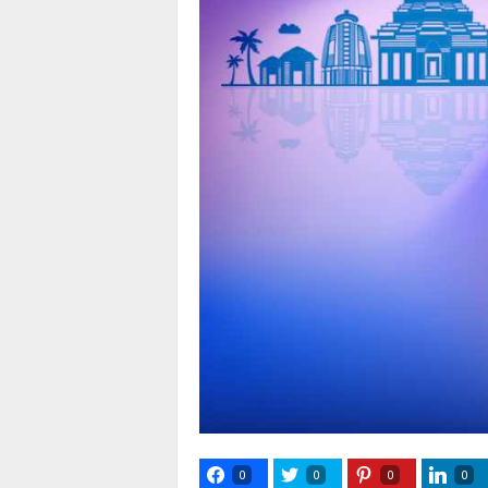
0
0
0
0