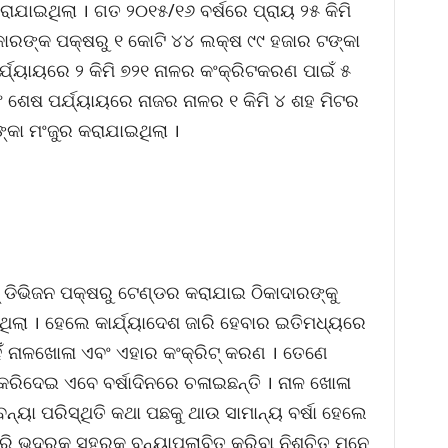
ରାଯାଇଥିଲା । ଗତ ୨୦୧୫/୧୬ ବର୍ଷରେ ପ୍ରାୟ ୨୫ କିମି
ାରଙ୍କ ପକ୍ଷରୁ ୧ କୋଟି ୪୪ ଲକ୍ଷ ୯୯ ହଜାର ଟଙ୍କା
୍ଯ୍ୟାୟରେ ୨ କିମି ୭୨୧ ନାଳର କଂକ୍ରିଟକରଣ ପାଇଁ ୫
 ଶେଷ ପର୍ଯ୍ୟାୟରେ ନାଜର ନାଳର ୧ କିମି ୪ ଶହ ମିଟର
କା ମଂଜୁର କରାଯାଇଥିଲା ।
୍ ଡିଭିଜନ ପକ୍ଷରୁ ଟେଣ୍ଡର କରାଯାଇ ଠିକାଦାରଙ୍କୁ
ିଲା । ହେଲେ କାର୍ଯ୍ୟାଦେଶ ଜାରି ହେବାର ଇତିମଧ୍ୟରେ
ାହିଁ ନାଳଖୋଳା ଏବଂ ଏହାର କଂକ୍ରିଟ୍ କରଣ । ତେଣେ
ଦ କରିଦେଇ ଏବେ ବର୍ଷାଦିନରେ ଚଳାଇଛନ୍ତି । ନାଳ ଖୋଳା
୍ୟା ପରିସ୍ଥିତି କଥା ପଛକୁ ଥାଉ ସାମାନ୍ୟ ବର୍ଷା ହେଲେ
ି ଭଦ୍ରକ ସହରକୁ ବନ୍ୟାପ୍ଲାବିତ କରିବା ନିଶ୍ଚିତ ମନେ