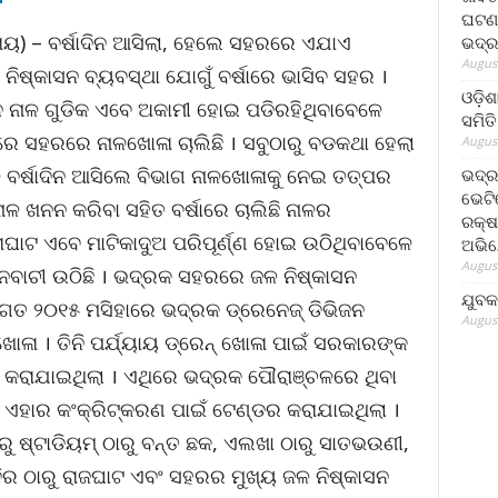
ଘଟଣା
 ରାୟ) – ବର୍ଷାଦିନ ଆସିଲା, ହେଲେ ସହରରେ ଏଯାଏ
ଭଦ୍ର
August
ନିଷ୍କାସନ ବ୍ୟବସ୍ଥା ଯୋଗୁଁ ବର୍ଷାରେ ଭାସିବ ସହର ।
ଓଡ଼ିଶ
 ନାଳ ଗୁଡିକ ଏବେ ଅକାମୀ ହୋଇ ପଡିରହିଥିବାବେଳେ
ସମିତି
ଆରେ ସହରରେ ନାଳଖୋଳା ଚାଲିଛି । ସବୁଠାରୁ ବଡକଥା ହେଲା
August
ବର୍ଷାଦିନ ଆସିଲେ ବିଭାଗ ନାଳଖୋଳାକୁ ନେଇ ତତ୍ପର
ଭଦ୍ର
ଭେଟି
ଳ ଖନନ କରିବା ସହିତ ବର୍ଷାରେ ଚାଲିଛି ନାଳର
ରକ୍ଷ
ଘାଟ ଏବେ ମାଟିକାଦୁଅ ପରିପୂର୍ଣ୍ଣ ହୋଇ ଉଠିଥିବାବେଳେ
ଅଭି
August
ନବାଚୀ ଉଠିଛି । ଭଦ୍ରକ ସହରରେ ଜଳ ନିଷ୍କାସନ
ଯୁବକ
ଗି ଗତ ୨୦୧୫ ମସିହାରେ ଭଦ୍ରକ ଡ୍ରେନେଜ୍ ଡିଭିଜନ
August
ା । ତିନି ପର୍ଯ୍ୟାୟ ଡ୍ରେନ୍ ଖୋଳା ପାଇଁ ସରକାରଙ୍କ
ର କରାଯାଇଥିଲା । ଏଥିରେ ଭଦ୍ରକ ପୌରାଞ୍ଚଳରେ ଥିବା
ଂ ଏହାର କଂକ୍ରିଟ୍‌କରଣ ପାଇଁ ଟେଣ୍ଡର କରାଯାଇଥିଲା ।
ରୁ ଷ୍ଟାଡିୟମ୍ ଠାରୁ ବନ୍ତ ଛକ, ଏଲଖା ଠାରୁ ସାତଭଉଣୀ,
ଦିର ଠାରୁ ରାଜଘାଟ ଏବଂ ସହରର ମୁଖ୍ୟ ଜଳ ନିଷ୍କାସନ