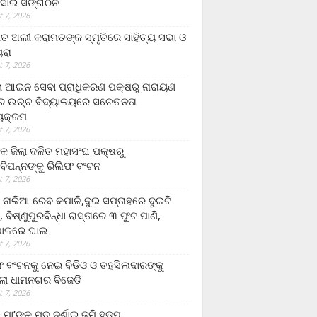
ସାଇ ସଙ୍ଗଠନ
 7, 2026
ତ ଅଲୀ କରାମତଙ୍କ ସ୍ମୃତିରେ ସାହିତ୍ୟ ସଭା ଓ
ୟରା
 7, 2026
ଲା ଆଇନ ସେବା ପ୍ରାଧିକରଣ ପକ୍ଷରୁ ନାରାୟଣ
୍ର ଉଚ୍ଚ ବିଦ୍ୟାଳୟରେ ସଚେତନତା
୍ୟକ୍ରମ
 7, 2026
କ ଜିଲା ଦଳିତ ମହାସଂଘ ପକ୍ଷରୁ
ାବିପନ୍ନଙ୍କୁ ରିଲିଫ ବଂଟନ
 7, 2026
ା ନାଳିଆ ରେବ କପାଳି,ଦୁଇ ସପ୍ତାହରେ ଦୁଇଟି
, ବିଷ୍ଣୁପୁରବିନ୍ଧା ରାସ୍ତାରେ ୩ ଫୁଟ ପାଣି,
ାଳରେ ଘାଇ
 7, 2026
ଫ ବଂଟନକୁ ନେଇ ବିଡିଓ ଓ ତହସିଲଦାରଙ୍କୁ
ଲା ଧାମନଗର ବିଜେଡି
 7, 2026
 ମା’ଙ୍କୁ ମୃତ ଦର୍ଶାଇ ଜମି ହଡ଼ପ