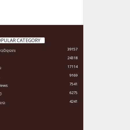
OPULAR CATEGORY
39157
ା ପରିକ୍ରମା
24318
17114
କ
9169
ୟ
7541
News
6275
ି
4241
ୁଝର