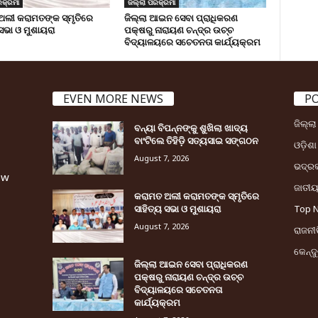
ିକ୍ରମା
ଜିଲ୍ଲା ପରିକ୍ରମା
ଅଲୀ କରାମତଙ୍କ ସ୍ମୃତିରେ
ଜିଲ୍ଲା ଆଇନ ସେବା ପ୍ରାଧିକରଣ
 ସଭା ଓ ମୁଶାୟରା
ପକ୍ଷରୁ ନାରାୟଣ ଚନ୍ଦ୍ର ଉଚ୍ଚ
ବିଦ୍ୟାଳୟରେ ସଚେତନତା କାର୍ଯ୍ୟକ୍ରମ
EVEN MORE NEWS
P
ଜିଲ୍ଲ
ବନ୍ୟା ବିପନ୍ନଙ୍କୁ ଶୁଖିଲା ଖାଦ୍ୟ
ବାଂଟିଲେ ତିହିଡି଼ ସତ୍ୟସାଇ ସଙ୍ଗଠନ
ଓଡ଼ିଶା
August 7, 2026
ଭଦ୍ର
ew
ଜାତୀ
କରାମତ ଅଲୀ କରାମତଙ୍କ ସ୍ମୃତିରେ
ସାହିତ୍ୟ ସଭା ଓ ମୁଶାୟରା
Top 
August 7, 2026
ରାଜନୀତ
କେନ୍ଦ
ଜିଲ୍ଲା ଆଇନ ସେବା ପ୍ରାଧିକରଣ
ପକ୍ଷରୁ ନାରାୟଣ ଚନ୍ଦ୍ର ଉଚ୍ଚ
ବିଦ୍ୟାଳୟରେ ସଚେତନତା
କାର୍ଯ୍ୟକ୍ରମ