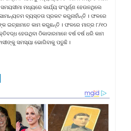
ତ ସମୟସୀମା ମଧ୍ୟରେ କାର୍ଯ୍ୟ ସଂପୂର୍ଣ୍ଣ ହେଉନଥିଲେ
ସାମାନ୍ୟତମ ବ୍ୟସ୍ତତା ପ୍ରକଟ କରୁନାହାଁନ୍ତି । ଫଳରେ
୍କ ଇଚ୍ଛାମତେ କାମ କରୁଛନ୍ତି । ଫଳରେ ମାତ୍ର ୮/୧୦
କ୍ତିବଦ୍ଧ ହେଉଥିବା ଠିକାଦାରମାନେ ବର୍ଷ ବର୍ଷ ଧରି କାମ
ୀଙ୍କୁ ସମସ୍ୟା ଭୋଗିବାକୁ ପଡୁଛି ।