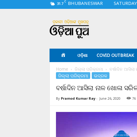
C
BHUBANESWAR
SATURDAY,
31.7
O
d
i
a
p
u
a
ଓଡ଼ିଶା
COVID OUTBREAK
.
c
Home
ଜିଲ୍ଲା ପରିକ୍ରମା
ବର୍ଷାଦିନ ଆସିଲା
o
ଜିଲ୍ଲା ପରିକ୍ରମା
ଭଦ୍ରକ
m
ବର୍ଷାଦିନ ଆସିଲା ନାଳ ଖୋଳା ସରି
By
Pramod Kumar Ray
-
June 26, 2020
76