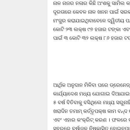
ନାଳ ନାଜର ନଳାର କିଛି ଅଂଶକୁ ସାମିଲ କ
ଦୂରତାରେ କେବଳ ନାଳ ଖନନ ପାଇଁ ସରକ
ମଂଜୁର କରାଯାଇଥିବାବେଳେ ଦ୍ୱିତୀୟ ପର
କୋଟି ୨୩ ଲକ୍ଷ ୯୭ ହଜାର ଟଙ୍କା ଏବଂ
ପାଇଁ ୩ କୋଟି ୩୨ ଲକ୍ଷ ୮୬ ହଜାର ଟଙ୍
ଆର୍ଥିକ ଅନୁଦାନ ମିଳିବା ପରେ ଡ୍ରେନେଜ
କାର୍ଯ୍ୟାଦେଶ ମଧ୍ୟ ଯୋଗାଇ ଦିଆଯାଇଥ
୫ ବର୍ଷ ବିତିବାକୁ ବସିଥିଲେ ମଧ୍ୟ ସରୁନ
ଖରାଦିନ ତମାମ୍ କର୍ତ୍ତୃପକ୍ଷ କାମ ବନ୍
ଏବଂ ଏହାର କଂକ୍ରିଟ୍ କରଣ । ଫଳରେ ବନ
ସହରରେ ବର୍ଷାଜଳ ନିଷ୍କାସିତ ହୋଇନପାର