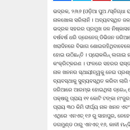
ଭଦ୍ରକ, ୨୬ା୬ (ଓଡ଼ିଆ ପୁଅ /ସ୍ନିଗ୍ଧା
ନାଳଖୋଳା ସରିଲାନି । ଅବ୍ୟବସ୍ଥିତ ଜଳ 
ଭଦ୍ରକ ସହରର ପ୍ରମୁଖ ଜଳ ନିଷ୍କାସନ
ବର୍ଷବର୍ଷ ଧରି ଡ୍ରେନେଜ୍ ଡିଭିଜନ ଜରି
ଖରାଦିନରେ ବିଭାଗ ଶୋଇରହିଥିବାବେଳେ 
ହୋଇ ଉଠିଛନ୍ତି । ପ୍ରୋକଲିନ୍ ଲଗାଇ ନା
କଂକ୍ରିଟ୍‌କରଣ । ଫଳରେ ସହରର ରାସ୍ତା
ନାଳ ଖନନର ସ୍ଥାୟୀତ୍ୱକୁ ନେଇ ପ୍ରଶ୍
ବ୍ୟବସ୍ଥାକୁ ସୁବ୍ୟବସ୍ଥିତ କରିବା ଲା
ଜରିଆରେ ଆରମ୍ଭ ହୋଇଥିଲା ଡ୍ରେନ୍ ଖୋଳ
ପକ୍ଷରୁ ପ୍ରାୟ ୧୧ କୋଟି ଟଙ୍କା ମଂଜୁ
ପ୍ରାୟ ୩୦ କିମି ଦୀର୍ଘ୍ୟ ନାଳ ଖନନ ଏବ
ଏଥିରେ ଏନଏଚ୍ ୧୬ ରୁ ସାହାପୁର, ନେହେ
ଡଗମୁଣ୍ଡ ଠାରୁ ଏନଏଚ୍ ୧୬, କାଳୀ ମନ୍