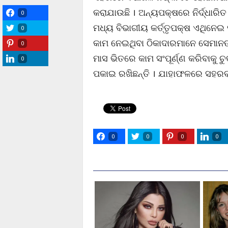
କରାଯାଉଛି । ଅନ୍ୟପକ୍ଷରେ ନିର୍ଦ୍ଧାରି
0
ମଧ୍ୟ ବିଭାଗୀୟ କର୍ତ୍ତୃପକ୍ଷ ଏଥିନେଇ 
0
କାମ ନେଇଥିବା ଠିକାଦାରମାନେ ସେମାନଙ
0
ମାସ ଭିତରେ କାମ ସଂପୂର୍ଣ୍ଣ କରିବାକୁ ଚୁ
0
ପକାଇ ରଖିଛନ୍ତି । ଯାହାଫଳରେ ସହରବାସ
0
0
0
0