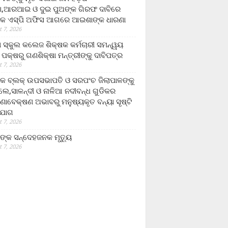
,ଆରଆଇ ଓ ଦୁଇ ପୁଅଙ୍କ ଗିରଫ ଦାବିରେ
କ ଏସ୍‌ପି ଅଫିସ ଆଗରେ ଆଇଶାଙ୍କ ଧାରଣା
 7, 2026
ା ସ୍କୁଲ କଲେଜ ଶିକ୍ଷକ କର୍ମଚାରୀ ସମନ୍ୱୟ
 ପକ୍ଷରୁ ଗଣଶିକ୍ଷା ମନ୍ତ୍ରୀଙ୍କୁ ଦାବିପତ୍ର
 7, 2026
କ ବ୍ଲକ୍ ଉପସଭାପତି ଓ ସରପଂଚ ଜିଲାପାଳଙ୍କୁ
ଲେ,ସାଳନ୍ଦୀ ଓ ନାଳିଆ ନଦୀବନ୍ଧ ଗୁଡିକର
ଣାବେକ୍ଷଣ ଅଭାବରୁ ମନୁଷ୍ୟକୃତ ବନ୍ୟା ସୃଷ୍ଟି
ଯୋଗ
 7, 2026
ଙ୍କ ସନ୍ଦେହଜନକ ମୃତ୍ୟୁ
 7, 2026