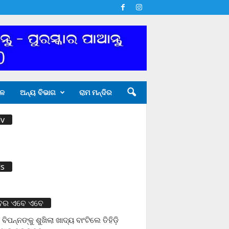
ଳ
ଅନ୍ୟ ବିଭାଗ
ରାମ ମନ୍ଦିର
v
s
ବର ଏବେ ଏବେ
 ବିପନ୍ନଙ୍କୁ ଶୁଖିଲା ଖାଦ୍ୟ ବାଂଟିଲେ ତିହିଡି଼