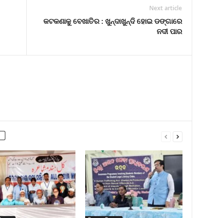
Next article
କଟକଣାକୁ ବେଖାତିର : ଖୁନ୍ଦାଖୁନ୍ଦି ହୋଇ ଡଙ୍ଗାରେ
ନଦୀ ପାର