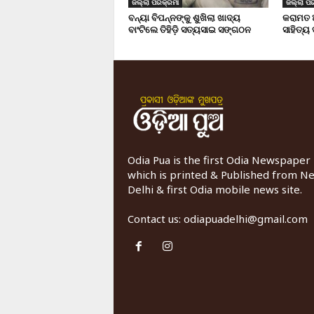
ଜିଲ୍ଲା ପରିକ୍ରମା
ଜିଲ୍ଲା ପର
ବନ୍ୟା ବିପନ୍ନଙ୍କୁ ଶୁଖିଲା ଖାଦ୍ୟ
କରାମତ 
ବାଂଟିଲେ ତିହିଡି଼ ସତ୍ୟସାଇ ସଙ୍ଗଠନ
ସାହିତ୍ୟ
Odia Pua is the first Odia Newspaper
which is printed & Published from N
Delhi & first Odia mobile news site.
Contact us:
odiapuadelhi@gmail.com