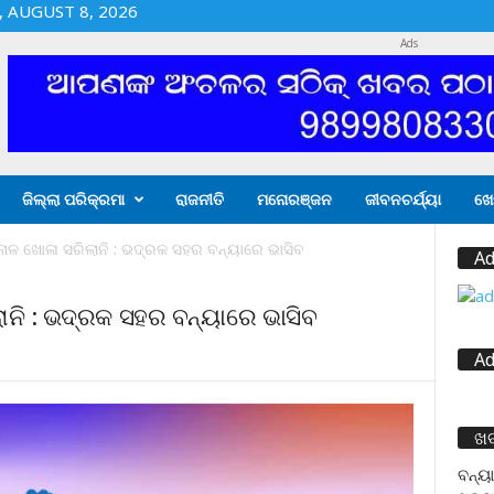
 AUGUST 8, 2026
Ads
ଜିଲ୍ଲା ପରିକ୍ରମା
ରାଜନୀତି
ମନୋରଞ୍ଜନ
ଜୀବନଚର୍ଯ୍ୟା
ଖେ
 ନାଳ ଖୋଳା ସରିଲାନି : ଭଦ୍ରକ ସହର ବନ୍ୟାରେ ଭାସିବ
Ad
ଲାନି : ଭଦ୍ରକ ସହର ବନ୍ୟାରେ ଭାସିବ
Ad
ଖ
ବନ୍ୟା