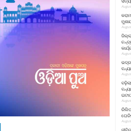
ସତ୍ୟ
August
କରାମ
ମୁଶା
August
ଜିଲ୍
ଚନ୍ଦ
କାର୍ଯ
August
ଭଦ୍ର
ବନ୍ୟ
August
ବଢ଼ିଲ
ବନ୍ୟା
ଇଟାପ
August
ରିଲି
ଘେରି
August
ଜୀବିତ