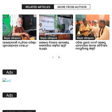
RELATED ARTICLES
MORE FROM AUTHOR
ଜିଲ୍ଲା ପରିକ୍ରମା
ଜିଲ୍ଲା ପରିକ୍ରମା
ଜିଲ୍ଲା ପରିକ୍ରମା
ଆଖଣ୍ଡଳମଣି ମନ୍ଦିରର ବରିଷ୍ଠ
କଳାକାର ଚିରକାଳ ସ୍ମରଣୀୟ,
ଓଡ଼ିଶା ୱକଫ୍ ବୋର୍ଡ ପକ୍ଷରୁ
ପୂଜାପଣ୍ଡାଙ୍କ ଦେହାନ୍ତ
କଳାତୀର୍ଥରେ ସସ୍ମିତା ସ୍ମୃତି
ଧାମନଗରର ଖାନକା ହବିବିଆର
ସନ୍ଧ୍ୟା
ମତୱଲିଙ୍କୁ ସୀକୃତି
Adv
Ads