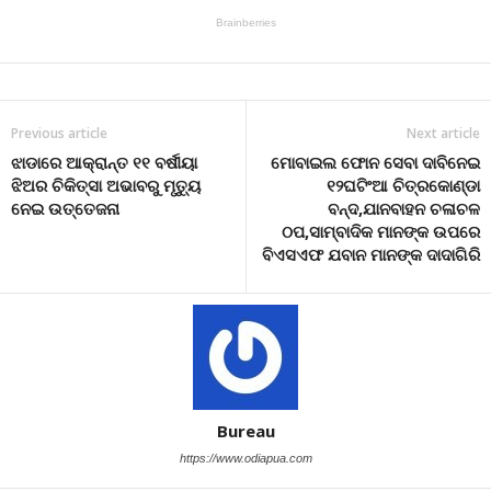
Previous article
Next article
ଝାଡାରେ ଆକ୍ରାନ୍ତ ୧୧ ବର୍ଷୀୟା
ମୋବାଇଲ ଫୋନ ସେବା ଦାବିନେଇ
ଝିଅର ଚିକିତ୍ସା ଅଭାବରୁ ମୃତ୍ୟୁ
୧୨ଘଟିଂଆ ଚିତ୍ରକୋଣ୍ଡା
ନେଇ ଉତ୍ତେଜନା
ବନ୍ଦ,ଯାନବାହନ ଚଳାଚଳ
ଠପ,ସାମ୍ବାଦିକ ମାନଙ୍କ ଉପରେ
ବିଏସଏଫ ଯବାନ ମାନଙ୍କ ଦାଦାଗିରି
Bureau
https://www.odiapua.com