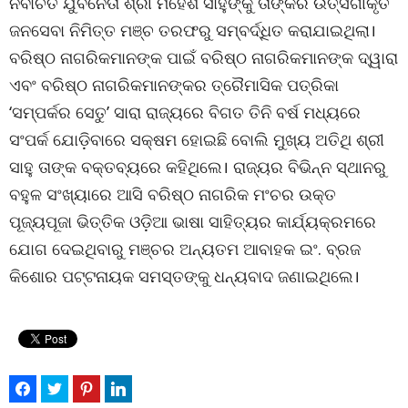
ନିର୍ବାଚିତ ଯୁବନେତା ଶ୍ରୀ ମହେଶ ସାହୁଙ୍କୁ ତାଙ୍କର ଉତ୍ସର୍ଗୀକୃତ
ଜନସେବା ନିମିତ୍ତ ମଞ୍ଚ ତରଫରୁ ସମ୍ବର୍ଦ୍ଧିତ କରାଯାଇଥିଲା।
ବରିଷ୍ଠ ନାଗରିକମାନଙ୍କ ପାଇଁ ବରିଷ୍ଠ ନାଗରିକମାନଙ୍କ ଦ୍ୱାରା
ଏବଂ ବରିଷ୍ଠ ନାଗରିକମାନଙ୍କର ତ୍ରୈମାସିକ ପତ୍ରିକା
‘ସମ୍ପର୍କର ସେତୁ’ ସାରା ରାଜ୍ୟରେ ବିଗତ ତିନି ବର୍ଷ ମଧ୍ୟରେ
ସଂପର୍କ ଯୋଡ଼ିବାରେ ସକ୍ଷମ ହୋଇଛି ବୋଲି ମୁଖ୍ୟ ଅତିଥି ଶ୍ରୀ
ସାହୁ ତାଙ୍କ ବକ୍ତବ୍ୟରେ କହିଥିଲେ। ରାଜ୍ୟର ବିଭିନ୍ନ ସ୍ଥାନରୁ
ବହୁଳ ସଂଖ୍ୟାରେ ଆସି ବରିଷ୍ଠ ନାଗରିକ ମଂଚର ଉକ୍ତ
ପୂଜ୍ୟପୂଜା ଭିତ୍ତିକ ଓଡ଼ିଆ ଭାଷା ସାହିତ୍ୟର କାର୍ଯ୍ୟକ୍ରମରେ
ଯୋଗ ଦେଇଥିବାରୁ ମଞ୍ଚର ଅନ୍ୟତମ ଆବାହକ ଇଂ. ବ୍ରଜ
କିଶୋର ପଟ୍ଟନାୟକ ସମସ୍ତଙ୍କୁ ଧନ୍ୟବାଦ ଜଣାଇଥିଲେ।