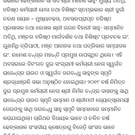
ସଭାରେ ଢେଙ୍କାନାଳ ସାଂସଦ ଶ୍ରୀ ମହେଶ ସାହୁ- ମୁଖ୍ୟ ଅତିଥି,
ବରିଷ୍ଠ କର୍ମଚାରୀ ନେତା ତଥା ବିଶିଷ୍ଟ ସ୍ତମ୍ଭକାର ଶ୍ରୀ ଦୁର୍ଗା
ଚରଣ ନାୟକ – ମୁଖ୍ୟବକ୍ତା, ଅବସରପ୍ରାପ୍ତ ବରିଷ୍ଠ
ପ୍ରଶାସକ ତଥା ଲେଖକ ଶ୍ରୀ ଗଗନ ବିହାରୀ ସାହୁ- ସମ୍ମାନିତ
ଅତିଥି, ମଞ୍ଚର ବରିଷ୍ଠ ମାର୍ଗଦର୍ଶକ ତଥା ବିଶିଷ୍ଟ ପ୍ରବଚକ ଇଂ.
ଗୁଣନିଧି ତ୍ରିପାଠୀ, ମଞ୍ଚ ଆବାହକ ତଥା ପତ୍ରିକାର ସମ୍ପାଦକ
ଇଂ. ରମେଶ ଚନ୍ଦ୍ର ମହାନ୍ତି ପ୍ରମୁଖ ଉପସ୍ଥିତ ଥିଲେ। ଏହି
ଅବସରରେ ଦିବଂଗତ ଦୁଇ ସଂଗ୍ରାମୀ କର୍ମଚାରୀ ନେତା ସ୍ୱର୍ଗତ
ରାଜେନ୍ଦ୍ର ରାଉତ ଓ ସ୍ୱର୍ଗତ ଜଗବନ୍ଧୁ ସାହୁଙ୍କ ସ୍ମୃତି
ଶ୍ରଦ୍ଧାଞ୍ଜଳି ସଭା ଅନୁଷ୍ଠିତ ହୋଇଥିଲା। ୨୦୧୯ ବର୍ଷ ନିମିତ୍ତ
ଦୁଇ ପ୍ରମୁଖ କର୍ମଚାରୀ ନେତା ଶ୍ରୀ ନିର୍ମଳ ଚନ୍ଦ୍ର ଦାସଙ୍କୁ ସାଥି
ରାଜେନ୍ଦ୍ର ରାଉତ ସ୍ମୃତି ସମ୍ମାନ ଓ ଶ୍ରୀମତୀ ଜ୍ୟୋତ୍ସ୍ନାମୟୀ
ଦେଇଙ୍କୁ ସାଥି ଜଗବନ୍ଧୁ ସାହୁ ସ୍ମୃତି ସମ୍ମାନରେ ସମ୍ମାନିତ
କରାଯାଇଥିଲା। ଚାରିଥର ବିଧାୟକ ଭାବେ ଓ ଚଳିତ ବର୍ଷ
ଢେଙ୍କାନାଳ ସଂସଦୀୟ କ୍ଷେତ୍ରରୁ ବିଜେଡ଼ି ସାଂସଦ ଭାବେ