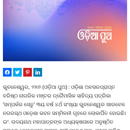
ଭୁବନେଶ୍ୱର, ୨୨ା୭ (ଓଡ଼ିଆ ପୁଅ) : ଓଡ଼ିଶା ଅବସରପ୍ରାପ୍ତ
ବରିଷ୍ଠ ନାଗରିକ ମଞ୍ଚର ତ୍ରୈମାସିକ ସାହିତ୍ୟ ପତ୍ରିକା
‘ସମ୍ପର୍କର ସେତୁ’ ୩ୟ ବର୍ଷ ୪ର୍ଥ ସଂଖ୍ୟା ଭୁବନେଶ୍ୱର ଖାରବେଳ
ନଗରସ୍ଥ ଓଡ଼େଶା ଭବନ ସମ୍ମିଳନୀ ଗୃହରେ ଲୋକାର୍ପିତ ହୋଇଛି।
ଇଂ. ଉଦୟନାଥ ମହାପାତ୍ରଙ୍କ ଅଧ୍ୟକ୍ଷତାରେ ଅନୁଷ୍ଠିତ