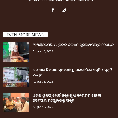
EVEN MORE NEWS
ଆଖଣ୍ଡଳମଣି ମନ୍ଦିରର ବରିଷ୍ଠ ପୂଜାପଣ୍ଡାଙ୍କ ଦେହାନ୍ତ
August 5, 2026
କଳାକାର ଚିରକାଳ ସ୍ମରଣୀୟ, କଳାତୀର୍ଥରେ ସସ୍ମିତା ସ୍ମୃତି
ସନ୍ଧ୍ୟା
August 5, 2026
ଓଡ଼ିଶା ୱକଫ୍ ବୋର୍ଡ ପକ୍ଷରୁ ଧାମନଗରର ଖାନକା
ହବିବିଆର ମତୱଲିଙ୍କୁ ସୀକୃତି
August 5, 2026