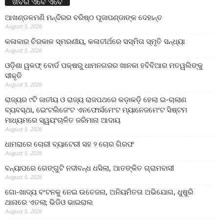
ଖବର ଏବେ ଏବେ
ଆଖଣ୍ଡଳମଣି ମନ୍ଦିରର ବରିଷ୍ଠ ପୂଜାପଣ୍ଡାଙ୍କ ଦେହାନ୍ତ
August 5, 2026
କଳାକାର ଚିରକାଳ ସ୍ମରଣୀୟ, କଳାତୀର୍ଥରେ ସସ୍ମିତା ସ୍ମୃତି ସନ୍ଧ୍ୟା
August 5, 2026
ଓଡ଼ିଶା ୱକଫ୍ ବୋର୍ଡ ପକ୍ଷରୁ ଧାମନଗରର ଖାନକା ହବିବିଆର ମତୱଲିଙ୍କୁ
ସୀକୃତି
August 5, 2026
ରାଜ୍ୟର ୯ଟି ଜାତୀୟ ଓ ରାଜ୍ୟ ରାଜପଥରେ କଡ଼ାକଡ଼ି ହେଲା ଇ-ଚାଲାଣ
ବ୍ୟବସ୍ଥା, ଇେଂଟଲିଜେଂଟ ଏନଫୋର୍ସମେଂଟ ମ୍ୟାନେଜମେଂଟ ସିଷ୍ଟମ
ମାଧ୍ୟମରେ ସ୍ୱୟଂଚାଳିତ ଜରିମାନା ଆଦାୟ
August 5, 2026
ଧାମରାରେ ଚୋରୀ ବ୍ୟାଟେରୀ ସହ ୨ ଚୋର ଗିରଫ
August 5, 2026
ବନ୍ୟାପରେ ଗେଙ୍ଗୁଟି ନଦୀବନ୍ଧ ଧସିଲା, ଆତଙ୍କିତ ଗ୍ରାମବାସୀ
August 5, 2026
ଗୋ-ଖାଦ୍ୟ ବଂଟନକୁ ନେଇ ଉତେଜନା, ଅନିୟମିତତା ଅଭିଯୋଗ, ଧୁଷୁରି
ଥାନାରେ ଏତଲା; ଭିଡିଓ ଭାଇରାଲ
August 5, 2026