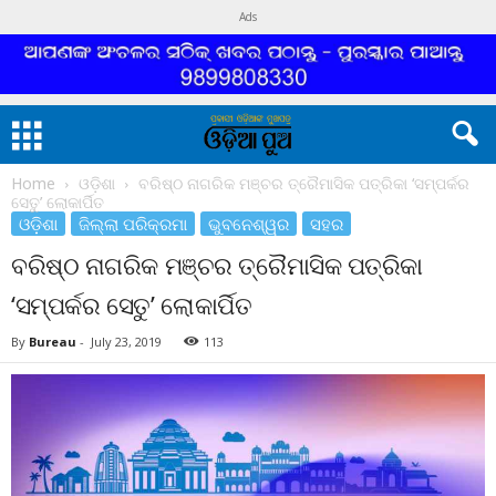
Ads
Home
ଓଡ଼ିଶା
ବରିଷ୍ଠ ନାଗରିକ ମଞ୍ଚର ତ୍ରୈମାସିକ ପତ୍ରିକା ‘ସମ୍ପର୍କର
ସେତୁ’ ଲୋକାର୍ପିତ
ଓଡ଼ିଶା
ଜିଲ୍ଲା ପରିକ୍ରମା
ଭୁବନେଶ୍ୱର
ସହର
ବରିଷ୍ଠ ନାଗରିକ ମଞ୍ଚର ତ୍ରୈମାସିକ ପତ୍ରିକା
‘ସମ୍ପର୍କର ସେତୁ’ ଲୋକାର୍ପିତ
By
Bureau
-
July 23, 2019
113