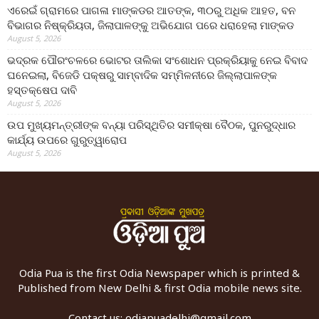
ଏରେଇଁ ଗ୍ରାମରେ ପାଗଳା ମାଙ୍କଡର ଆତଙ୍କ, ୩୦ରୁ ଅଧିକ ଆହତ, ବନ
ବିଭାଗର ନିଷ୍କ୍ରିୟତା, ଜିଲାପାଳଙ୍କୁ ଅଭିଯୋଗ ପରେ ଧରାହେଲା ମାଙ୍କଡ
August 5, 2026
ଭଦ୍ରକ ପୌରଂଚଳରେ ଭୋଟର ତାଲିକା ସଂଶୋଧନ ପ୍ରକ୍ରିୟାକୁ ନେଇ ବିବାଦ
ଘନେଇଲା, ବିଜେଡି ପକ୍ଷରୁ ସାମ୍ବାଦିକ ସମ୍ମିଳନୀରେ ଜିଲ୍ଲାପାଳଙ୍କ
ହସ୍ତକ୍ଷେପ ଦାବି
August 5, 2026
ଉପ ମୁଖ୍ୟମନ୍ତ୍ରୀଙ୍କ ବନ୍ୟା ପରିସ୍ଥିତିର ସମୀକ୍ଷା ବୈଠକ, ପୁନରୁଦ୍ଧାର
କାର୍ଯ୍ୟ ଉପରେ ଗୁରୁତ୍ୱାରୋପ
August 5, 2026
Odia Pua is the first Odia Newspaper which is printed &
Published from New Delhi & first Odia mobile news site.
Contact us:
odiapuadelhi@gmail.com