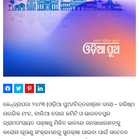
କେନ୍ଦ୍ରାପଡା ୨୪/୩ (ଓଡ଼ିଆ ପୁଅ/ଚିତ୍ତରଞ୍ଜନ ଦାସ) – ବରିଷ୍ଠ
ନାଗରିକ ମଂଚ, ବାଲିଆ ବଜାର କମିଟି ଓ ଭାଗବତପୁର
ଗ୍ରାମପଂଚାୟତ ପକ୍ଷରୁ ମିଳିତ ଭାବରେ ଜନସାଧାରଣଙ୍କୁ
କରୋନା ଭୂତାଣୁ ସଂକ୍ରମଣରୁ ସୁରକ୍ଷା ପାଇବା ପାଇଁ ସଚେତନ