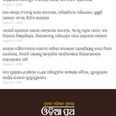
August 5, 2026
ଗୋ-ଖାଦ୍ୟ ବଂଟନକୁ ନେଇ ଉତେଜନା, ଅନିୟମିତତା ଅଭିଯୋଗ, ଧୁଷୁରି
ଥାନାରେ ଏତଲା; ଭିଡିଓ ଭାଇରାଲ
August 5, 2026
ଏରେଇଁ ଗ୍ରାମରେ ପାଗଳା ମାଙ୍କଡର ଆତଙ୍କ, ୩୦ରୁ ଅଧିକ ଆହତ, ବନ
ବିଭାଗର ନିଷ୍କ୍ରିୟତା, ଜିଲାପାଳଙ୍କୁ ଅଭିଯୋଗ ପରେ ଧରାହେଲା ମାଙ୍କଡ
August 5, 2026
ଭଦ୍ରକ ପୌରଂଚଳରେ ଭୋଟର ତାଲିକା ସଂଶୋଧନ ପ୍ରକ୍ରିୟାକୁ ନେଇ ବିବାଦ
ଘନେଇଲା, ବିଜେଡି ପକ୍ଷରୁ ସାମ୍ବାଦିକ ସମ୍ମିଳନୀରେ ଜିଲ୍ଲାପାଳଙ୍କ
ହସ୍ତକ୍ଷେପ ଦାବି
August 5, 2026
ଉପ ମୁଖ୍ୟମନ୍ତ୍ରୀଙ୍କ ବନ୍ୟା ପରିସ୍ଥିତିର ସମୀକ୍ଷା ବୈଠକ, ପୁନରୁଦ୍ଧାର
କାର୍ଯ୍ୟ ଉପରେ ଗୁରୁତ୍ୱାରୋପ
August 5, 2026