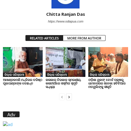
Chitta Ranjan Das
https://www.odiapua.com
RELATED ARTICLES
MORE FROM AUTHOR
ଜିଲ୍ଲା ପରିକ୍ରମା
ଜିଲ୍ଲା ପରିକ୍ରମା
ଜିଲ୍ଲା ପରିକ୍ରମା
ଆଖଣ୍ଡଳମଣି ମନ୍ଦିରର ବରିଷ୍ଠ
କଳାକାର ଚିରକାଳ ସ୍ମରଣୀୟ,
ଓଡ଼ିଶା ୱକଫ୍ ବୋର୍ଡ ପକ୍ଷରୁ
ପୂଜାପଣ୍ଡାଙ୍କ ଦେହାନ୍ତ
କଳାତୀର୍ଥରେ ସସ୍ମିତା ସ୍ମୃତି
ଧାମନଗରର ଖାନକା ହବିବିଆର
ସନ୍ଧ୍ୟା
ମତୱଲିଙ୍କୁ ସୀକୃତି
Adv