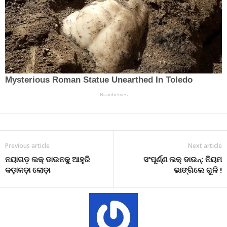
Previous article
Next article
ନୟାଗଡ଼ ଲକ୍ ଡାଉନକୁ ଆହୁରି
ସଂପୂର୍ଣ୍ଣ ଲକ୍ ଡାଉନ୍: ନିୟମ
କଡ଼ାକଡ଼ା ଲୋଡ଼ା
ଭାଙ୍ଗିଲେ ଗୁଳି !