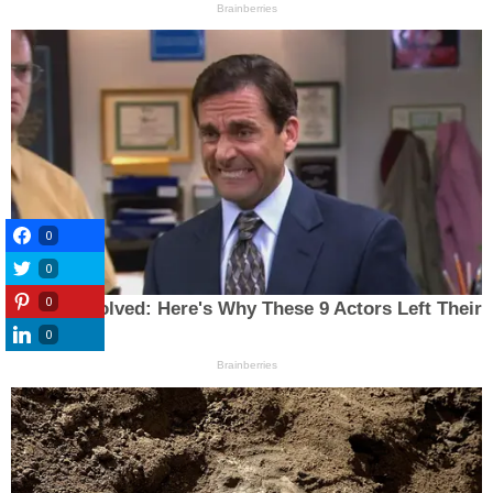
0
0
0
0