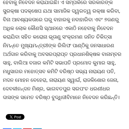
ହେବାକୁ ନିବେଦନ କରାଯାଇଛି। ଏ ସମ୍ପର୍କରେ ସରକାରଙ୍କ
ସୁରକ୍ଷା ପଦକ୍ଷେପ ଯଥା ସାମାଜିକ ଦ୍ୱରତ୍ୱ ରକ୍ଷା କରିବା,
ବିନା ଆବଶ୍ୟକତାରେ ଘରୁ ବାହାରକୁ ନବାହାରିବା ଏବଂ ୭ଜଣରୁ
ଅଧିକ ଲୋକ କୌଣସି ସ୍ଥାନରେ ଏକାଠି ନହେବାକୁ ନିବେଦନ
କରାଯିବା ସହିତ କରୋନା ଭୂତାଣୁ ସଂକ୍ରମଣ ଜନିତ ଚିକିତ୍ସା
ନିମନ୍ତେ ମୁଖ୍ୟମନ୍ତ୍ରୀଙ୍କ ରିଲିଫ ପାଣ୍ଠିକୁ ଜନସାଧାରଣ
ଅର୍ଥଦାନ କରିବାକୁ ଅବସରପ୍ରାପ୍ତ ପ୍ରଧାନଶିକ୍ଷକ ବାନାମ୍ବର
ସାହୁ, ବାଲିଆ ବଜାର କମିଟି ସଭାପତି ପ୍ରମୋଦ କୁମାର ସାହୁ,
ମଧୁସାଗର ମହୋତ୍ସବ କମିଟି ବରିଷ୍ଠ ସଭ୍ୟ ନାରାୟଣ ପତି,
ମଦନ ମୋହନ ବେହେରା, ନାରାୟଣ ସ୍ୱାଇଁ, ରାଜକିଶୋର ଜେନା,
ଦେବକୀନନ୍ଦନ ମିଶ୍ର, ଭାଗବତପୁର ସରପଂଚ ଧରଣୀଧର
ଦାସଙ୍କ ସମେତ ବରିଷ୍ଠ ବୁଦ୍ଧିଜୀବିମାନେ ନିବେଦନ କରିଛନ୍ତି।