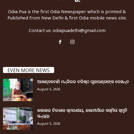
Odia Pua is the first Odia Newspaper which is printed &
Published from New Delhi & first Odia mobile news site.
Contact us:
odiapuadelhi@gmail.com
EVEN MORE NEWS
ଆଖଣ୍ଡଳମଣି ମନ୍ଦିରର ବରିଷ୍ଠ ପୂଜାପଣ୍ଡାଙ୍କ ଦେହାନ୍ତ
August 5, 2026
କଳାକାର ଚିରକାଳ ସ୍ମରଣୀୟ, କଳାତୀର୍ଥରେ ସସ୍ମିତା ସ୍ମୃତି
ସନ୍ଧ୍ୟା
August 5, 2026