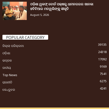
ଓଡ଼ିଶା ୱକଫ୍ ବୋର୍ଡ ପକ୍ଷରୁ ଧାମନଗରର ଖାନକା
ହବିବିଆର ମତୱଲିଙ୍କୁ ସୀକୃତି
August 5, 2026
POPULAR CATEGORY
39135
ଜିଲ୍ଲା ପରିକ୍ରମା
24318
ଓଡ଼ିଶା
17092
ଭଦ୍ରକ
9169
ଜାତୀୟ
7541
Top News
6275
ରାଜନୀତି
4241
କେନ୍ଦୁଝର