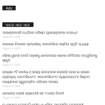
Ads
ଖବର ଏବେ ଏବେ
ଆଖଣ୍ଡଳମଣି ମନ୍ଦିରର ବରିଷ୍ଠ ପୂଜାପଣ୍ଡାଙ୍କ ଦେହାନ୍ତ
August 5, 2026
କଳାକାର ଚିରକାଳ ସ୍ମରଣୀୟ, କଳାତୀର୍ଥରେ ସସ୍ମିତା ସ୍ମୃତି ସନ୍ଧ୍ୟା
August 5, 2026
ଓଡ଼ିଶା ୱକଫ୍ ବୋର୍ଡ ପକ୍ଷରୁ ଧାମନଗରର ଖାନକା ହବିବିଆର ମତୱଲିଙ୍କୁ
ସୀକୃତି
August 5, 2026
ରାଜ୍ୟର ୯ଟି ଜାତୀୟ ଓ ରାଜ୍ୟ ରାଜପଥରେ କଡ଼ାକଡ଼ି ହେଲା ଇ-ଚାଲାଣ
ବ୍ୟବସ୍ଥା, ଇେଂଟଲିଜେଂଟ ଏନଫୋର୍ସମେଂଟ ମ୍ୟାନେଜମେଂଟ ସିଷ୍ଟମ
ମାଧ୍ୟମରେ ସ୍ୱୟଂଚାଳିତ ଜରିମାନା ଆଦାୟ
August 5, 2026
ଧାମରାରେ ଚୋରୀ ବ୍ୟାଟେରୀ ସହ ୨ ଚୋର ଗିରଫ
August 5, 2026
ବନ୍ୟାପରେ ଗେଙ୍ଗୁଟି ନଦୀବନ୍ଧ ଧସିଲା, ଆତଙ୍କିତ ଗ୍ରାମବାସୀ