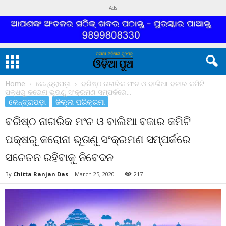
Ads
Home
କେନ୍ଦ୍ରାପଡ଼ା
ବରିଷ୍ଠ ନାଗରିକ ମଂଚ ଓ ବାଲିଆ ବଜାର କମିଟି
ପକ୍ଷରୁ କରୋନା ଭୂତାଣୁ ସଂକ୍ରମଣ ସମ୍ପର୍କରେ...
କେନ୍ଦ୍ରାପଡ଼ା
ଜିଲ୍ଲା ପରିକ୍ରମା
ବରିଷ୍ଠ ନାଗରିକ ମଂଚ ଓ ବାଲିଆ ବଜାର କମିଟି
ପକ୍ଷରୁ କରୋନା ଭୂତାଣୁ ସଂକ୍ରମଣ ସମ୍ପର୍କରେ
ସଚେତନ ରହିବାକୁ ନିବେଦନ
By
Chitta Ranjan Das
-
March 25, 2020
217